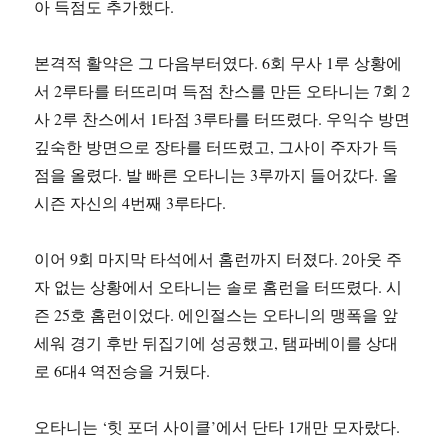
아 득점도 추가했다.
본격적 활약은 그 다음부터였다. 6회 무사 1루 상황에
서 2루타를 터뜨리며 득점 찬스를 만든 오타니는 7회 2
사 2루 찬스에서 1타점 3루타를 터뜨렸다. 우익수 방면
깊숙한 방면으로 장타를 터뜨렸고, 그사이 주자가 득
점을 올렸다. 발 빠른 오타니는 3루까지 들어갔다. 올
시즌 자신의 4번째 3루타다.
이어 9회 마지막 타석에서 홈런까지 터졌다. 2아웃 주
자 없는 상황에서 오타니는 솔로 홈런을 터뜨렸다. 시
즌 25호 홈런이었다. 에인절스는 오타니의 맹폭을 앞
세워 경기 후반 뒤집기에 성공했고, 탬파베이를 상대
로 6대4 역전승을 거뒀다.
오타니는 ‘힛 포더 사이클’에서 단타 1개만 모자랐다.