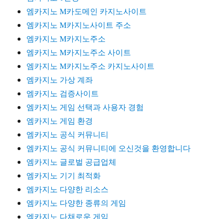
엠카지노 M카도메인 카지노사이트
엠카지노 M카지노사이트 주소
엠카지노 M카지노주소
엠카지노 M카지노주소 사이트
엠카지노 M카지노주소 카지노사이트
엠카지노 가상 계좌
엠카지노 검증사이트
엠카지노 게임 선택과 사용자 경험
엠카지노 게임 환경
엠카지노 공식 커뮤니티
엠카지노 공식 커뮤니티에 오신것을 환영합니다
엠카지노 글로벌 공급업체
엠카지노 기기 최적화
엠카지노 다양한 리소스
엠카지노 다양한 종류의 게임
엠카지노 다채로운 게임