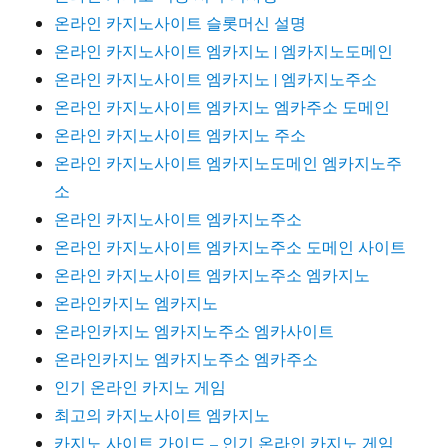
온라인 카지노사이트 슬롯머신 설명
온라인 카지노사이트 엠카지노 | 엠카지노도메인
온라인 카지노사이트 엠카지노 | 엠카지노주소
온라인 카지노사이트 엠카지노 엠카주소 도메인
온라인 카지노사이트 엠카지노 주소
온라인 카지노사이트 엠카지노도메인 엠카지노주
소
온라인 카지노사이트 엠카지노주소
온라인 카지노사이트 엠카지노주소 도메인 사이트
온라인 카지노사이트 엠카지노주소 엠카지노
온라인카지노 엠카지노
온라인카지노 엠카지노주소 엠카사이트
온라인카지노 엠카지노주소 엠카주소
인기 온라인 카지노 게임
최고의 카지노사이트 엠카지노
카지노 사이트 가이드 – 인기 온라인 카지노 게임