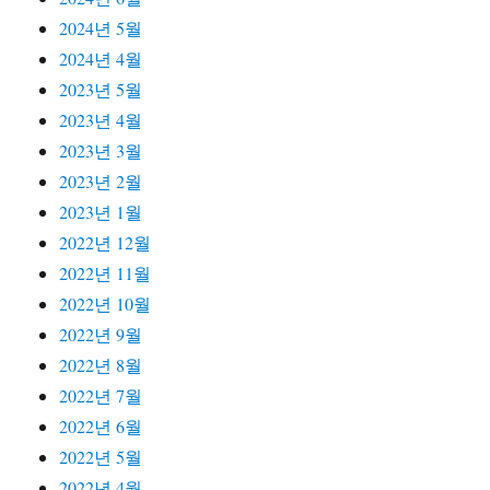
2024년 5월
2024년 4월
2023년 5월
2023년 4월
2023년 3월
2023년 2월
2023년 1월
2022년 12월
2022년 11월
2022년 10월
2022년 9월
2022년 8월
2022년 7월
2022년 6월
2022년 5월
2022년 4월