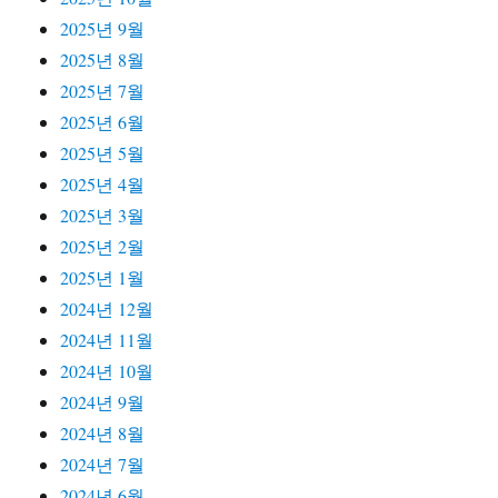
2025년 9월
2025년 8월
2025년 7월
2025년 6월
2025년 5월
2025년 4월
2025년 3월
2025년 2월
2025년 1월
2024년 12월
2024년 11월
2024년 10월
2024년 9월
2024년 8월
2024년 7월
2024년 6월