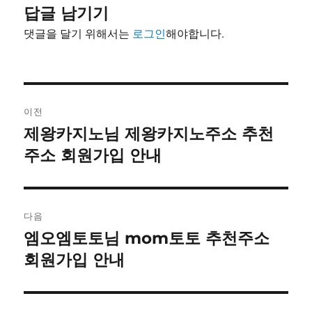
답글 남기기
댓글을 달기 위해서는
로그인
해야합니다.
글
이전
내
제왕카지노님 제왕카지노주소 추천
이
전
주소 회원가입 안내
비
글:
게
이
다음
엠오엠토토님 mom토토 추천주소
다
션
음
회원가입 안내
글: