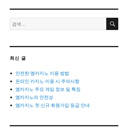
검
검
색
색:
최신 글
안전한 엠카지노 이용 방법
온라인 카지노 이용 시 주의사항
엠카지노 주요 게임 정보 및 특징
엠카지노의 안전성
엠카지노 첫 신규 회원가입 등급 안내