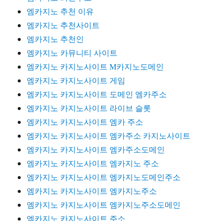
엠카지노 추천 이유
엠카지노 추천사이트
엠카지노 추천인
엠카지노 카뮤니티 사이트
엠카지노 카지노사이트 M카지노도메인
엠카지노 카지노사이트 게임
엠카지노 카지노사이트 도메인 엠카주소
엠카지노 카지노사이트 라이브 슬롯
엠카지노 카지노사이트 엠카 주소
엠카지노 카지노사이트 엠카주소 카지노사이트
엠카지노 카지노사이트 엠카주소도메인
엠카지노 카지노사이트 엠카지노 주소
엠카지노 카지노사이트 엠카지노도메인주소
엠카지노 카지노사이트 엠카지노주소
엠카지노 카지노사이트 엠카지노주소도메인
엠카지노 카지노사이트 주소