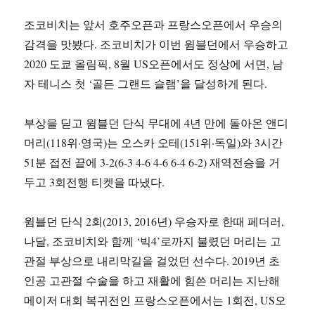
조코비치는 앞서 호주오픈과 프랑스오픈에서 우승의
감격을 맛봤다. 조코비치가 이번 윔블던에서 우승하고
2020 도쿄 올림픽, 8월 US오픈에서도 정상에 서면, 남
자 테니스 첫 ‘골든 그랜드 슬램’을 달성하게 된다.
부상을 딛고 윔블던 단식 무대에 4년 만에 돌아온 앤디
머리(118위·영국)는 오스카 오테(151위·독일)와 3시간
51분 접전 끝에 3-2(6-3 4-6 4-6 6-4 6-2) 재역전승을 거
두고 3회전행 티켓을 따냈다.
윔블던 단식 2회(2013, 2016년) 우승자로 한때 페더러,
나달, 조코비치와 함께 ‘빅4’로까지 불렸던 머리는 고
관절 부상으로 내리막길을 걸었던 선수다. 2019년 초
인공 고관절 수술을 하고 재활에 힘쓴 머리는 지난해
메이저 대회 복귀전인 프랑스오픈에서는 1회전, US오