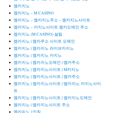
엠카지노
엠카지노 – M CASINO
엠카지노 – 엠카지노주소 – 엠카지노사이트
엠카지노 – 카지노사이트 엠카도메인 주소
엠카지노 (M CASINO) 설립
엠카지노 | 엠카주소 사이트 도메인
엠카지노 | 엠카지노 라이브카지노
엠카지노 | 엠카지노 카지노
엠카지노 | 엠카지노도메인 | 엠카주소
엠카지노 | 엠카지노사이트 | M카지노
엠카지노 | 엠카지노사이트 | 엠카주소
엠카지노 | 엠카지노사이트 | 엠카지노 카지노사이
트
엠카지노 | 엠카지노사이트 | 엠카지노도메인
엠카지노 | 엠카지노사이트 주소
엠카지노 1인칭