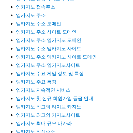
엠카지노 접속주소
엠카지노 주소
엠카지노 주소 도메인
엠카지노 주소 사이트 도메인
엠카지노 주소 엠카지노 도메인
엠카지노 주소 엠카지노 사이트
엠카지노 주소 엠카지노 사이트 도메인
엠카지노 주소 엠카지노사이트
엠카지노 주요 게임 정보 및 특징
엠카지노 주요 특징
엠카지노 지속적인 서비스
엠카지노 첫 신규 회원가입 등급 안내
엠카지노 최고의 라이브 카지노
엠카지노 최고의 카지노사이트
엠카지노 최대 규모 바카라
엠카지노 최신주소