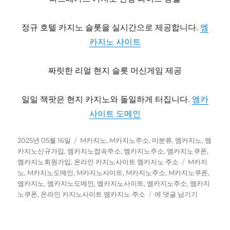
정규 호텔 카지노 슬롯을 실시간으로 제공합니다.
엠
카지노 사이트
짜릿한 리얼 현지 슬롯 머신게임 제공
일일 잭팟은 현지 카지노와 돌일하게 터집니다.
엠카
사이트 도메인
작
카
2025년 05월 16일
M카지노
,
M카지노주소
,
미분류
,
엠카지노
,
엠
성
테
카지노신규가입
,
엠카지노접속주소
,
엠카지노주소
,
엠카지노쿠폰
,
일
고
태
엠카지노회원가입
,
온라인 카지노사이트 엠카지노 주소
M카지
자
리
그
노
,
M카지노도메인
,
M카지노사이트
,
M카지노주소
,
M카지노쿠폰
,
엠카지노
,
엠카지노도메인
,
엠카지노사이트
,
엠카지노주소
,
엠카지
온
노쿠폰
,
온라인 카지노사이트 엠카지노 주소
에 댓글 남기기
라
인
카