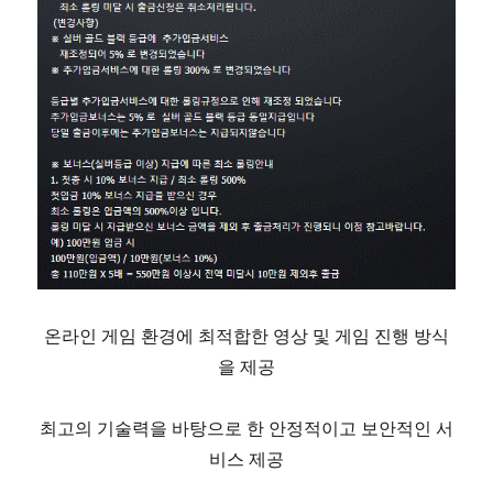
온라인 게임 환경에 최적합한 영상 및 게임 진행 방식
을 제공
최고의 기술력을 바탕으로 한 안정적이고 보안적인 서
비스 제공