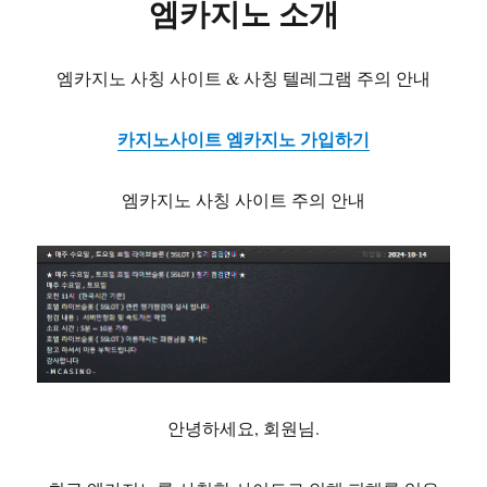
엠카지노 소개
카
지
노
엠카지노 사칭 사이트 & 사칭 텔레그램 주의 안내
카지노사이트 엠카지노 가입하기
엠카지노 사칭 사이트 주의 안내
안녕하세요, 회원님.