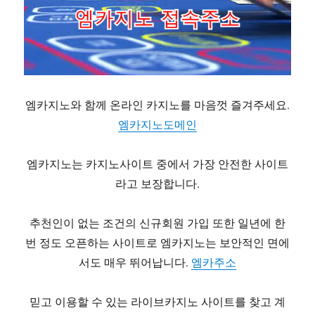
엠카지노와 함께 온라인 카지노를 마음껏 즐겨주세요.
엠카지노도메인
엠카지노는 카지노사이트 중에서 가장 안전한 사이트
라고 보장합니다.
추천인이 없는 조건의 신규회원 가입 또한 일년에 한
번 정도 오픈하는 사이트로 엠카지노는 보안적인 면에
서도 매우 뛰어납니다.
엠카주소
믿고 이용할 수 있는 라이브카지노 사이트를 찾고 계