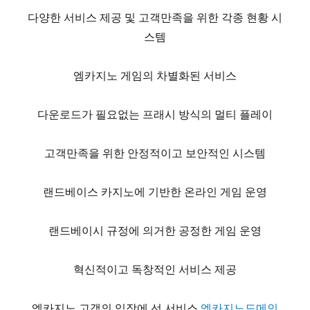
다양한 서비스 제공 및 고객만족을 위한 각종 현황 시
스템
엠카지노 게임의 차별화된 서비스
다운로드가 필요없는 프래시 방식의 멀티 플레이
고객만족을 위한 안정적이고 보안적인 시스템
랜드베이스 카지노에 기반한 온라인 게임 운영
랜드베이시 규정에 의거한 공정한 게임 운영
혁신적이고 독창적인 서비스 제공
엠카지노 고객의 입장에 선 서비스
엠카지노도메인