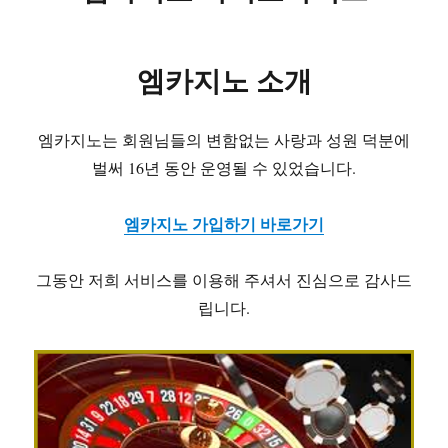
메
인
사
엠카지노 소개
이
트
주
엠카지노는 회원님들의 변함없는 사랑과 성원 덕분에
소
벌써 16년 동안 운영될 수 있었습니다.
엠카지노 가입하기 바로가기
그동안 저희 서비스를 이용해 주셔서 진심으로 감사드
립니다.