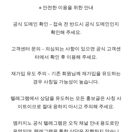
※ 안전한 이용을 위한 안내
공식 도메인 확인 – 접속 전 반드시 공식 도메인인지
확인해 주세요.
고객센터 문의 – 의심되는 사항이 있으면 공식 고객센
터에서 확인 후 이용해 주세요.
재가입 유도 주의 – 기존 회원님께 재가입을 유도하는
경우 사칭일 가능성이 높습니다.
텔레그램에서 상담을 유도하는 모든 홍보글은 사칭 사
이트이므로 절대 응하지 마시고 주의해 주세요.
엠카지노 공식 텔레그램은 오직 채널 안내 용도로만
운영되며, 텔레그램을 통한 상담은 진행하지 않습니