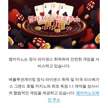
엠카지노는 정식 라이센스 취득하여 안전한 게임을 서
비스하고 있습니다.
에볼루션게이밍 정식 라이센스 취득 및 미국 라스베가
스 그랜드 호텔 카지노와 최초 독점 1:1 계약을 성사시
켜 합법적인 게임을 제공하고 있습니다.
엠카지노도메
인 주소