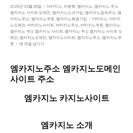
작
카
2025년 05월 28일
M카지노
,
미분류
,
엠카지노
,
엠카지노 주소
성
테
엠카지노 사이트 도메인
,
엠카지노신규가입
,
엠카지노접속주소
,
엠
일
고
태
카지노주소
,
엠카지노쿠폰
,
엠카지노회원가입
M카지노
,
M카지
자
리
그
노도메인
,
M카지노사이트
,
M카지노주소
,
M카지노쿠폰
,
엠카지노
,
엠카지노 주소 엠카지노 사이트
,
엠카지노 주소 엠카지노 사이트 도
메인
,
엠카지노도메인
,
엠카지노사이트
,
엠카지노주소
,
엠카지노쿠
엠
폰
에 댓글 남기기
카
지
노
엠카지노주소 엠카지노도메인
주
소
사이트 주소
엠
카
지
엠카지노 카지노사이트
노
사
이
트
엠카지노 소개
도
메