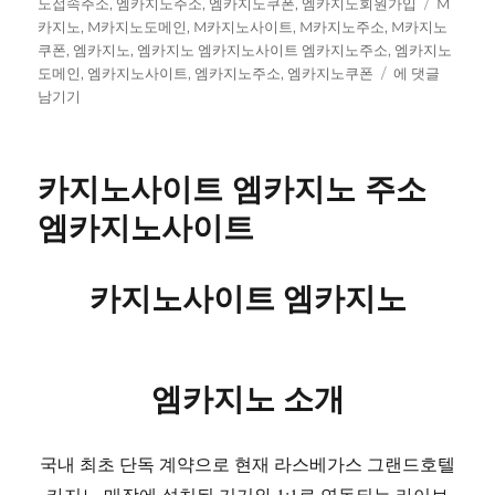
일
고
태
노접속주소
,
엠카지노주소
,
엠카지노쿠폰
,
엠카지노회원가입
M
자
리
그
카지노
,
M카지노도메인
,
M카지노사이트
,
M카지노주소
,
M카지노
쿠폰
,
엠카지노
,
엠카지노 엠카지노사이트 엠카지노주소
,
엠카지노
엠
도메인
,
엠카지노사이트
,
엠카지노주소
,
엠카지노쿠폰
에 댓글
카
남기기
지
노
엠
카지노사이트 엠카지노 주소
카
지
엠카지노사이트
노
사
이
카지노사이트 엠카지노
트
엠
카
지
엠카지노 소개
노
주
소
국내 최초 단독 계약으로 현재 라스베가스 그랜드호텔
카지노 매장에 설치된 기기와 1:1로 연동되는 라이브