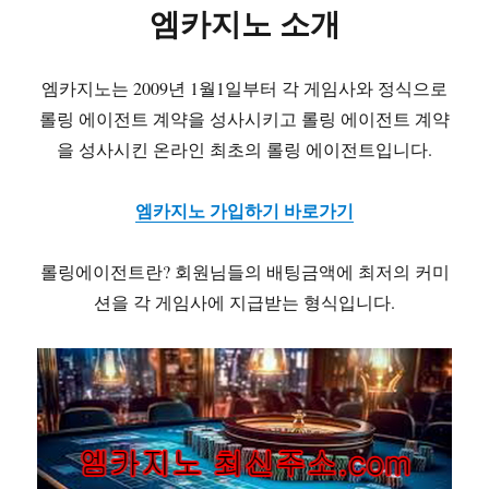
엠카지노 소개
엠카지노는 2009년 1월1일부터 각 게임사와 정식으로
롤링 에이전트 계약을 성사시키고 롤링 에이전트 계약
을 성사시킨 온라인 최초의 롤링 에이전트입니다.
엠카지노 가입하기 바로가기
롤링에이전트란? 회원님들의 배팅금액에 최저의 커미
션을 각 게임사에 지급받는 형식입니다.