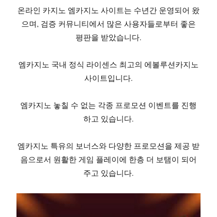
온라인 카지노 엠카지노 사이트는 수년간 운영되어 왔
으며, 검증 커뮤니티에서 많은 사용자들로부터 좋은
평판을 받았습니다.
엠카지노 국내 정식 라이센스 최고의 에볼루션카지노
사이트입니다.
엠카지노 놓칠 수 없는 각종 프로모션 이벤트를 진행
하고 있습니다.
엠카지노 특유의 보너스와 다양한 프로모션을 제공 받
음으로서 원활한 게임 플레이에 한층 더 보탬이 되어
주고 있습니다.