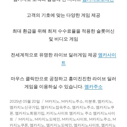
고객의 기호에 맞는 다양한 게임 제공
최대 환급을 위해 최저 수수료율을 적용한 슬롯머신
및 비디오 게임
전세계적으로 유명한 라이브 딜러게임 제공
엠카사이
트
마우스 클릭만으로 공정하고 흥미진진한 라이브 딜러
게임을 이용하실 수 있습니다.
엠카주소
작
카
2025년 05월 20일
M카지노
,
M카지노주소
,
미분류
,
엠카지노
,
성
테
엠카지노신규가입
,
엠카지노접속주소
,
엠카지노주소
,
엠카지노쿠
일
고
폰
,
엠카지노회원가입
,
카지노사이트 엠카지노 주소 엠카지노사이
자
태
리
트
M카지노
,
M카지노도메인
,
M카지노사이트
,
M카지노주소
,
M
그
카지노쿠폰
,
엠카지노
,
엠카지노도메인
,
엠카지노사이트
,
엠카지노