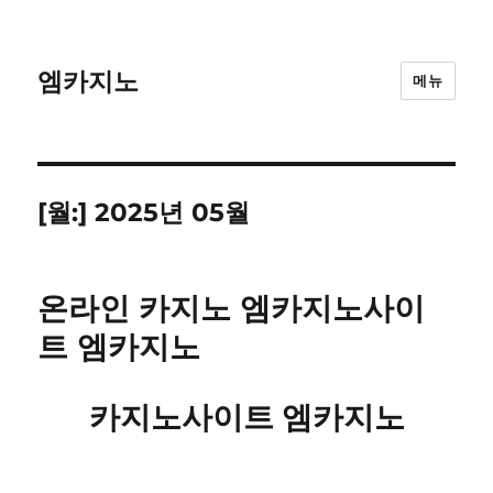
엠카지노
메뉴
[월:]
2025년 05월
온라인 카지노 엠카지노사이
트 엠카지노
카지노사이트 엠카지노