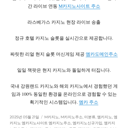
간 라이브 연동
M카지노사이트 주소
라스베가스 카지노 현장 라이브 송출
정규 호텔 카지노 슬롯을 실시간으로 제공합니다.
짜릿한 리얼 현지 슬롯 머신게임 제공
엠카도메인주소
일일 잭팟은 현지 카지노와 돌일하게 터집니다.
국내 강원랜드 카지노와 해외 카지노에서 경험했던 게
임과 100% 동일한 환경을 온라인으로 경험할 수 있는
획기적인 시스템입니다.
엠카 주소
작
카
2025년 05월 21일
M카지노
,
M카지노주소
,
미분류
,
엠카지노
,
엠
성
테
카지노 엠카지노사이트 엠카지노주소
,
엠카지노신규가입
,
엠카지