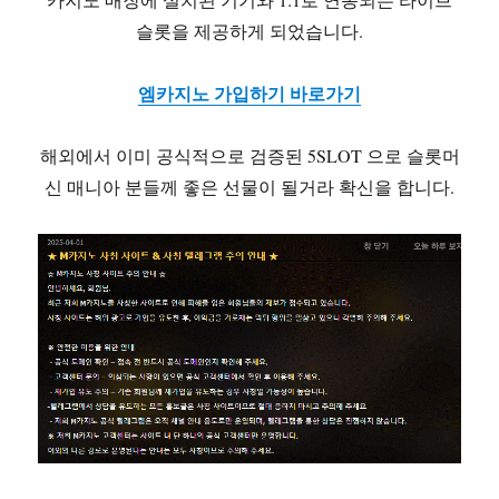
슬롯을 제공하게 되었습니다.
엠카지노 가입하기 바로가기
해외에서 이미 공식적으로 검증된 5SLOT 으로 슬롯머
신 매니아 분들께 좋은 선물이 될거라 확신을 합니다.