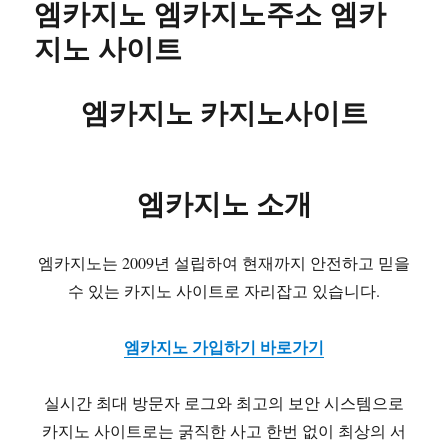
엠카지노 엠카지노주소 엠카
지
노
지노 사이트
사
이
트
엠카지노 카지노사이트
엠
카
지
노
엠카지노 소개
주
소
엠카지노는 2009년 설립하여 현재까지 안전하고 믿을
수 있는 카지노 사이트로 자리잡고 있습니다.
엠카지노 가입하기 바로가기
실시간 최대 방문자 로그와 최고의 보안 시스템으로
카지노 사이트로는 굵직한 사고 한번 없이 최상의 서