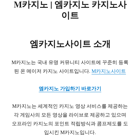
M카지노 | 엠카지노 카지노사
카
지
이트
노
주
소
엠카지노사이트 소개
M카지노는 국내 유명 커뮤니티 사이트에 꾸준히 등록
된 온 메이저 카지노 사이트입니다.
M카지노사이트
엠카지노 가입하기 바로가기
M카지노는 세계적인 카지노 영상 서비스를 제공하는
각 게임사의 모든 영상을 라이브로 제공하고 있으며
오프라인 카지노의 포인트 적립방식과 콤프제도를 도
입시킨 M카지노입니다.