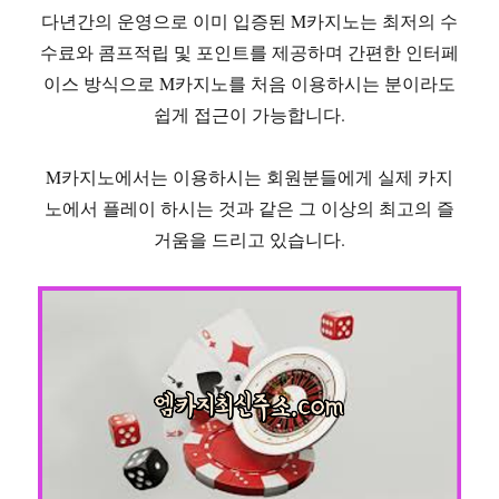
다년간의 운영으로 이미 입증된 M카지노는 최저의 수
수료와 콤프적립 및 포인트를 제공하며 간편한 인터페
이스 방식으로 M카지노를 처음 이용하시는 분이라도
쉽게 접근이 가능합니다.
M카지노에서는 이용하시는 회원분들에게 실제 카지
노에서 플레이 하시는 것과 같은 그 이상의 최고의 즐
거움을 드리고 있습니다.