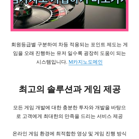
회원등급별 구분하여 차등 적용되는 포인트 제도는 게
임을 오래 진행하는 유저 일수록 굉장히 도움이 되는
시스템입니다.
M카지노도메인
최고의 솔루션과 게임 제공
모든 게임 개발에 대한 충분한 투자와 개발을 바탕으
로 고객에게 최대한의 만족을 드리는 서비스 제공
온라인 게임 환경에 최적합한 영상 및 게임 진행 방식