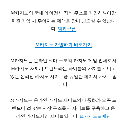
트
M카지노의 국내 에이전시 정식 주소로 가입하셔야만
회원 가입 시 주어지는 혜택을 안내 받으실 수 있습니
다.
엠카쿠폰
M카지노 가입하기 바로가기
M카지노는 온라인 최대 규모의 카지노 게임 업체로서
M카지노 자체가 브랜드라는 타이틀의 가치를 지니고
있는 온라인 카지노 사이트중 유일한 메이저 사이트입
니다.
M카지노는 온라인 카지노 사이트의 대중화와 요즘 트
렌드에 걸 맞는 시장 구조를의 사이트를 구축하고 온
라인 카지노게임 사이트입니다.
M카지노도메인