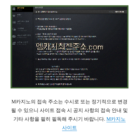
M카지노의 접속 주소는 수시로 또는 정기적으로 변경
될 수 있으니 사이트 접속 시 공지 사항의 접속 안내 및
기타 사항을 필히 필독해 주시기 바랍니다.
M카지노
사이트