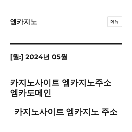
엠카지노
메뉴
[월:]
2024년 05월
카지노사이트 엠카지노주소
엠카도메인
카지노사이트 엠카지노 주소