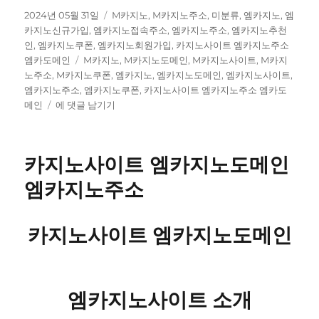
작
카
2024년 05월 31일
M카지노
,
M카지노주소
,
미분류
,
엠카지노
,
엠
성
테
카지노신규가입
,
엠카지노접속주소
,
엠카지노주소
,
엠카지노추천
일
고
인
,
엠카지노쿠폰
,
엠카지노회원가입
,
카지노사이트 엠카지노주소
자
태
리
엠카도메인
M카지노
,
M카지노도메인
,
M카지노사이트
,
M카지
그
노주소
,
M카지노쿠폰
,
엠카지노
,
엠카지노도메인
,
엠카지노사이트
,
엠카지노주소
,
엠카지노쿠폰
,
카지노사이트 엠카지노주소 엠카도
카
메인
에 댓글 남기기
지
노
사
카지노사이트 엠카지노도메인
이
트
엠카지노주소
엠
카
지
카지노사이트 엠카지노도메인
노
주
소
엠
엠카지노사이트 소개
카
도