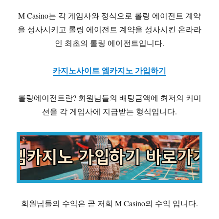
메
M Casino는 각 게임사와 정식으로 롤링 에이전트 계약
인
을 성사시키고 롤링 에이전트 계약을 성사시킨 온라라
인 최초의 롤링 에이전트입니다.
카지노사이트 엠카지노 가입하기
롤링에이전트란? 회원님들의 배팅금액에 최저의 커미
션을 각 게임사에 지급받는 형식입니다.
회원님들의 수익은 곧 저희 M Casino의 수익 입니다.