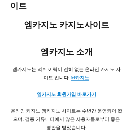
트
이트
엠
카
지
엠카지노 카지노사이트
노
도
메
인
엠카지노 소개
엠
카
지
엠카지노는 먹튀 이력이 전혀 없는 온라인 카지노 사
노
주
이트 입니다.
M카지노
소
엠카지노 회원가입 바로가기
온라인 카지노 엠카지노 사이트는 수년간 운영되어 왔
으며, 검증 커뮤니티에서 많은 사용자들로부터 좋은
평판을 받았습니다.