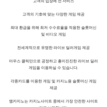
고객의 입장에 선 서비스
고객의 기호에 맞는 다양한 게임 제공
최대 환급을 위해 최저 수수료율을 적용한 슬롯머신
및 비디오 게임
전세계적으로 유명한 라이브 딜러게임 제공
마우스 클릭만으로 공정하고 흥미진진한 라이브 딜러
게임을 이용하실 수 있습니다.
각종카드를 이용한 게임 및 카지노용 슬롯머신 게임
제공
엠카지노는 카지노사이트 중에서 가장 안전한 사이트