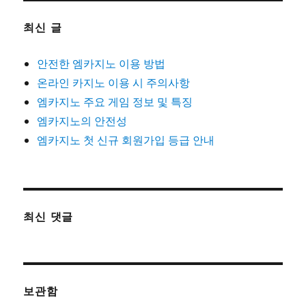
최신 글
안전한 엠카지노 이용 방법
온라인 카지노 이용 시 주의사항
엠카지노 주요 게임 정보 및 특징
엠카지노의 안전성
엠카지노 첫 신규 회원가입 등급 안내
최신 댓글
보관함