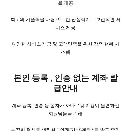
을 제공
최고의 기술력을 바탕으로 한 안정적이고 보안적인 서
비스 제공
다양한 서비스 제공 및 고객만족을 위한 각종 현황 시
스템
본인 등록 , 인증 없는 계좌 발
급안내
계좌 등록, 인증 등 절차가 까다로워 이용이 불편하신
회원님들을 위해
복잡한 절차를 생략한 ” 안전(가상)계좌 “를 발급 중입