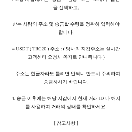
을 선택하고,
받는 사람의 주소 및 송금할 수량을 정확히 입력해야
합니다.
= USDT ( TRC20 ) 주소 : ( 당사의 지갑주소는 실시간
고객센터 요청시 쪽지로 안내됨니다 )
– 주소는 한글자라도 틀리면 안되니 반드시 주의하여
송금하시기 바랍니다.
4. 송금 이후에는 해당 지갑에서 현재 거래 ID 나 해시
를 사용하여 거래의 상태를 확인하세요.
[ 참고사항 ]