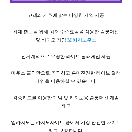
고객의 기호에 맞는 다양한 게임 제공
최대 환급을 위해 최저 수수료율을 적용한 슬롯머신
및 비디오 게임
M 카지노주소
전세계적으로 유명한 라이브 딜러게임 제공
마우스 클릭만으로 공정하고 흥미진진한 라이브 딜러
게임을 이용하실 수 있습니다.
각종카드를 이용한 게임 및 카지노용 슬롯머신 게임
제공
엠카지노는 카지노사이트 중에서 가장 안전한 사이트
라고 보장합니다.