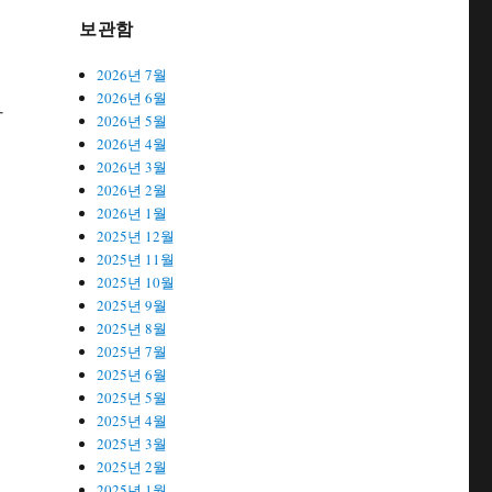
보관함
2026년 7월
2026년 6월
다
2026년 5월
2026년 4월
2026년 3월
2026년 2월
2026년 1월
2025년 12월
2025년 11월
2025년 10월
2025년 9월
2025년 8월
2025년 7월
2025년 6월
2025년 5월
2025년 4월
2025년 3월
2025년 2월
2025년 1월