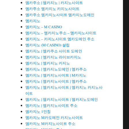
엠카주소 | 엠카지노 | 카지노사이트
엠카주소 엠카지노 카지노사이트
엠카주소 엠카지노사이트 엠카지노도메인
엠카지노
엠카지노 – M CASINO
엠카지노 – 엠카지노주소 – 엠카지노사이트
엠카지노 – 카지노사이트 엠카도메인 주소
엠카지노 (M CASINO) 설립
엠카지노 | 엠카주소 사이트 도메인
엠카지노 | 엠카지노 라이브카지노
엠카지노 | 엠카지노 카지노
엠카지노 | 엠카지노도메인 | 엠카주소
엠카지노 | 엠카지노사이트 | M카지노
엠카지노 | 엠카지노사이트 | 엠카주소
엠카지노 | 엠카지노사이트 | 엠카지노 카지노사
이트
엠카지노 | 엠카지노사이트 | 엠카지노도메인
엠카지노 | 엠카지노사이트 주소
엠카지노 1인칭
엠카지노 M카도메인 카지노사이트
엠카지노 M카지노사이트 주소