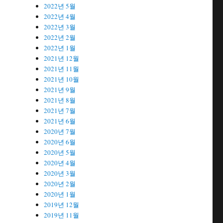
2022년 5월
2022년 4월
2022년 3월
2022년 2월
2022년 1월
2021년 12월
2021년 11월
2021년 10월
2021년 9월
2021년 8월
2021년 7월
2021년 6월
2020년 7월
2020년 6월
2020년 5월
2020년 4월
2020년 3월
2020년 2월
2020년 1월
2019년 12월
2019년 11월