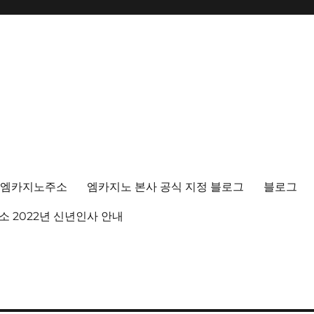
엠카지노주소
엠카지노 본사 공식 지정 블로그
블로그
 2022년 신년인사 안내