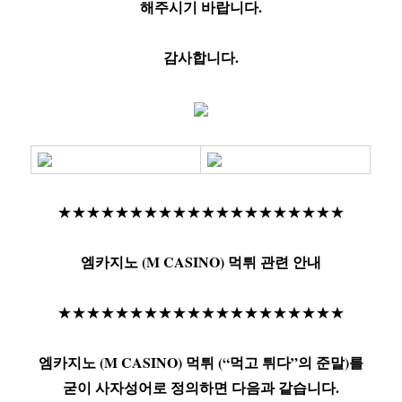
해주시기 바랍니다.
감사합니다.
★★★★★★★★★★★★★★★★★★★★
엠카지노 (M CASINO) 먹튀 관련 안내
★★★★★★★★★★★★★★★★★★★★
엠카지노 (M CASINO) 먹튀 (“먹고 튀다”의 준말)를
굳이 사자성어로 정의하면 다음과 같습니다.