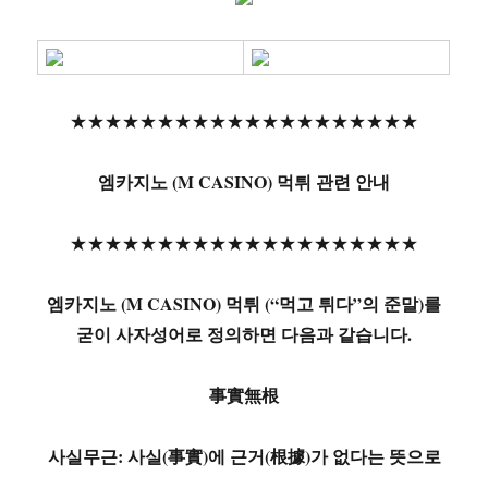
★★★★★★★★★★★★★★★★★★★★
엠카지노 (M CASINO) 먹튀 관련 안내
★★★★★★★★★★★★★★★★★★★★
엠카지노 (M CASINO) 먹튀 (“먹고 튀다”의 준말)를
굳이 사자성어로 정의하면 다음과 같습니다.
事實無根
사실무근: 사실(事實)에 근거(根據)가 없다는 뜻으로