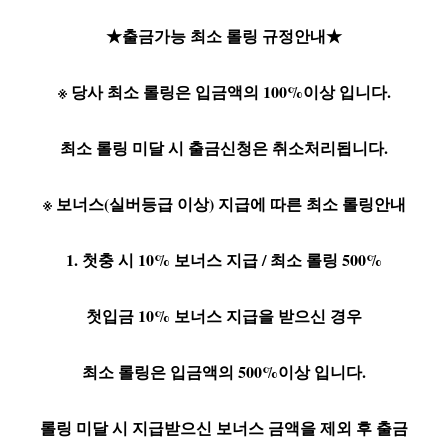
★출금가능 최소 롤링 규정안내★
※ 당사 최소 롤링은 입금액의 100%이상 입니다.
최소 롤링 미달 시 출금신청은 취소처리됩니다.
※ 보너스(실버등급 이상) 지급에 따른 최소 롤링안내
1. 첫충 시 10% 보너스 지급 / 최소 롤링 500%
첫입금 10% 보너스 지급을 받으신 경우
최소 롤링은 입금액의 500%이상 입니다.
롤링 미달 시 지급받으신 보너스 금액을 제외 후 출금