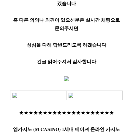
겠습니다
혹 다른 의의나 의견이 있으신분은 실시간 채팅으로
문의주시면
성심을 다해 답변드리도록 하겠습니다
긴글 읽어주셔서 감사합니다
★★★★★★★★★★★★★★★★★★★★
엠카지노 (M CASINO) 1세대 메어져 온라인 카지노