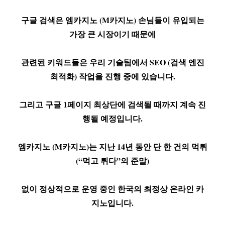
구글 검색은 엠카지노 (M카지노) 손님들이 유입되는
가장 큰 시장이기 때문에
관련된 키워드들은 우리 기술팀에서 SEO (검색 엔진
최적화) 작업을 진행 중에 있습니다.
그리고 구글 1페이지 최상단에 검색될 때까지 계속 진
행될 예정입니다.
엠카지노 (M카지노)는 지난 14년 동안 단 한 건의 먹튀
(“먹고 튀다”의 준말)
없이 정상적으로 운영 중인 한국의 최정상 온라인 카
지노입니다.