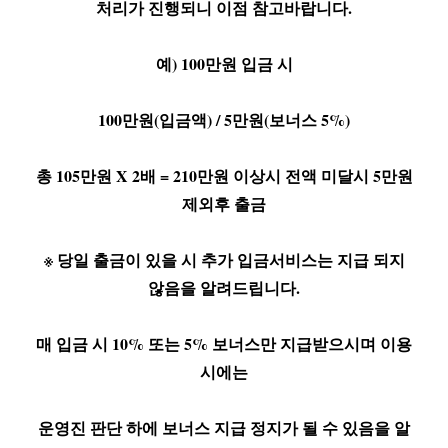
처리가 진행되니 이점 참고바랍니다.
예) 100만원 입금 시
100만원(입금액) / 5만원(보너스 5%)
총 105만원 X 2배 = 210만원 이상시 전액 미달시 5만원
제외후 출금
※ 당일 출금이 있을 시 추가 입금서비스는 지급 되지
않음을 알려드립니다.
매 입금 시 10% 또는 5% 보너스만 지급받으시며 이용
시에는
운영진 판단 하에 보너스 지급 정지가 될 수 있음을 알