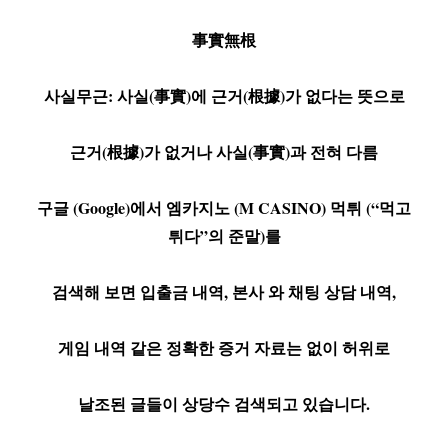
事實無根
사실무근: 사실(事實)에 근거(根據)가 없다는 뜻으로
근거(根據)가 없거나 사실(事實)과 전혀 다름
구글 (Google)에서 엠카지노 (M CASINO) 먹튀 (“먹고
튀다”의 준말)를
검색해 보면 입출금 내역, 본사 와 채팅 상담 내역,
게임 내역 같은 정확한 증거 자료는 없이 허위로
날조된 글들이 상당수 검색되고 있습니다.