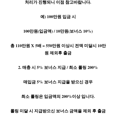
처리가 진행되니 이점 참고바랍니다.
예) 100만원 입금 시
100만원(입금액) / 10만원(보너스 10%)
총 110만원 X 5배 = 550만원 이상시 전액 미달시 10만
원 제외후 출금
2. 매충 시 5% 보너스 지급 / 최소 롤링 200%
매입금 5% 보너스 지급을 받으신 경우
최소 롤링은 입금액의 200%이상 입니다.
롤링 미달 시 지급받으신 보너스 금액을 제외 후 출금