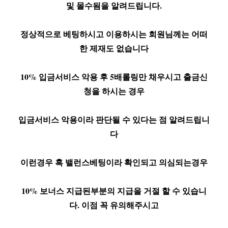
및 몰수됨을 알려드립니다.
정상적으로 베팅하시고 이용하시는 회원님께는 어떠
한 제재도 없습니다
10% 입금서비스 악용 후 5배롤링만 채우시고 출금신
청을 하시는 경우
입금서비스 악용이라 판단될 수 있다는 점 알려드립니
다
이런경우 혹 밸런스베팅이라 확인되고 의심되는경우
10% 보너스 지급된부분의 지급을 거절 할 수 있습니
다. 이점 꼭 유의해주시고