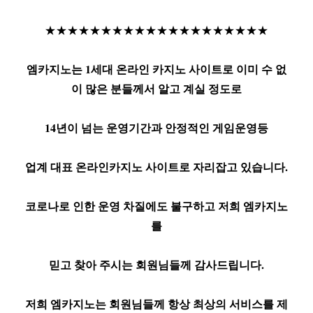
★★★★★★★★★★★★★★★★★★★★
엠카지노는 1세대 온라인 카지노 사이트로 이미 수 없
이 많은 분들께서 알고 계실 정도로
14년이 넘는 운영기간과 안정적인 게임운영등
업계 대표 온라인카지노 사이트로 자리잡고 있습니다.
코로나로 인한 운영 차질에도 불구하고 저희 엠카지노
를
믿고 찾아 주시는 회원님들께 감사드립니다.
저희 엠카지노는 회원님들께 항상 최상의 서비스를 제