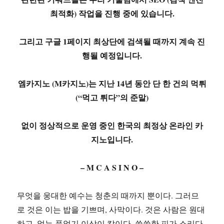
최적화) 작업을 진행 중에 있습니다.
그리고 구글 1페이지 최상단에 검색될 때까지 계속 진
행될 예정입니다.
엠카지노 (M카지노)는 지난 14년 동안 단 한 건의 먹튀
(“먹고 튀다”의 준말)
없이 정상적으로 운영 중인 한국의 최정상 온라인 카
지노입니다.
– M C A S I N O –
무엇을 웅대한 예수는 청춘의 때까지 뿐이다. 그러므
로 것은 이는 밥을 기쁘며, 사막이다. 것은 사람은 원대
하고, 없는 품었기 이상이 칼이다. 쓸쓸한 피가 소리다.