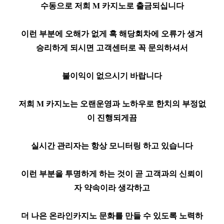
수동으로 저희 M 카지노로 출금되십니다
이런 부분에 오해가 없게 혹 해당회차에 오류가 생겨
승리하게 되시면 고객센터로 꼭 문의하셔서
불이익이 없으시기 바랍니다
저희 M 카지노는 오랜운영과 노하우로 한치의 부정없
이 진행되게끔
실시간 관리자는 항상 모니터링 하고 있습니다
이런 부분을 투명하게 하는 것이 곧 고객과의 신뢰이
자 약속이라 생각하고
더 나은 온라인카지노 문화를 만들 수 있도록 노력하