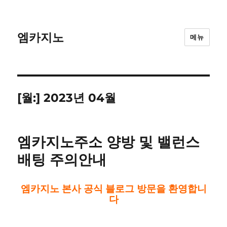
엠카지노
메뉴
[월:]
2023년 04월
엠카지노주소 양방 및 밸런스
배팅 주의안내
엠카지노 본사 공식 블로그 방문을 환영합니
다