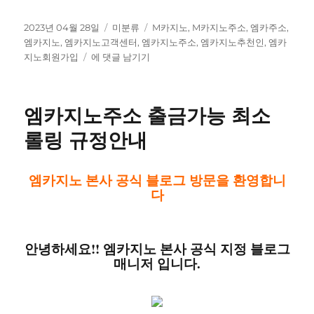
작
카
태
2023년 04월 28일
미분류
M카지노
,
M카지노주소
,
엠카주소
,
성
테
그
엠카지노
,
엠카지노고객센터
,
엠카지노주소
,
엠카지노추천인
,
엠카
일
엠
고
지노회원가입
에 댓글 남기기
자
카
리
지
노
엠카지노주소 출금가능 최소
주
소
롤링 규정안내
양
방
및
엠카지노 본사 공식 블로그 방문을 환영합니
밸
다
런
스
배
안녕하세요!! 엠카지노 본사 공식 지정 블로그
팅
매니저 입니다.
주
의
안
내