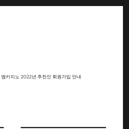
엠카지노 2022년 추천인 회원가입 안내