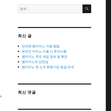
검
검
색
색:
최신 글
안전한 엠카지노 이용 방법
온라인 카지노 이용 시 주의사항
엠카지노 주요 게임 정보 및 특징
엠카지노의 안전성
엠카지노 첫 신규 회원가입 등급 안내
최신 댓글
수