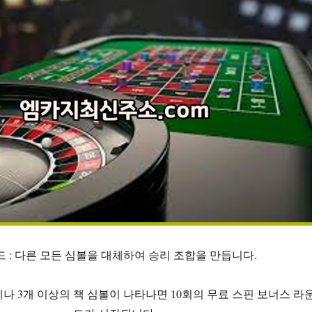
 : 다른 모든 심볼을 대체하여 승리 조합을 만듭니다.
에나 3개 이상의 책 심볼이 나타나면 10회의 무료 스핀 보너스 라