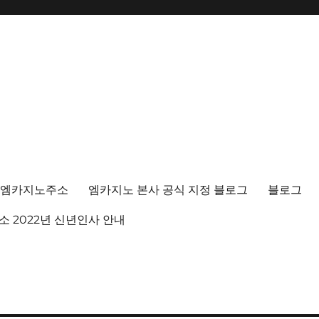
엠카지노주소
엠카지노 본사 공식 지정 블로그
블로그
 2022년 신년인사 안내