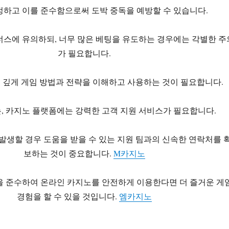
정하고 이를 준수함으로써 도박 중독을 예방할 수 있습니다.
너스에 유의하되, 너무 많은 베팅을 유도하는 경우에는 각별한 주
가 필요합니다.
의 깊게 게임 방법과 전략을 이해하고 사용하는 것이 필요합니다.
 카지노 플랫폼에는 강력한 고객 지원 서비스가 필요합니다.
발생할 경우 도움을 받을 수 있는 지원 팀과의 신속한 연락처를 
보하는 것이 중요합니다.
M카지노
 준수하여 온라인 카지노를 안전하게 이용한다면 더 즐거운 게
경험을 할 수 있을 것입니다.
엠카지노