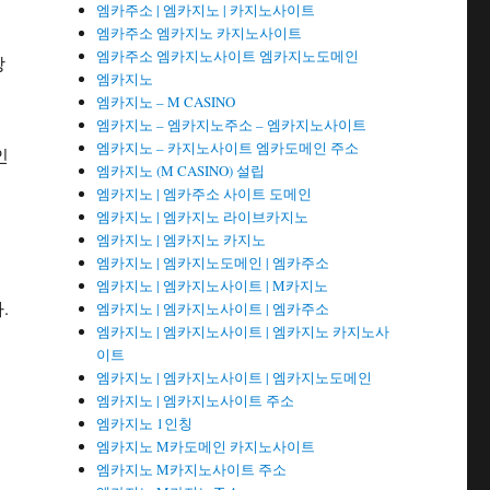
엠카주소 | 엠카지노 | 카지노사이트
엠카주소 엠카지노 카지노사이트
엠카주소 엠카지노사이트 엠카지노도메인
장
엠카지노
엠카지노 – M CASINO
엠카지노 – 엠카지노주소 – 엠카지노사이트
엠카지노 – 카지노사이트 엠카도메인 주소
인
엠카지노 (M CASINO) 설립
엠카지노 | 엠카주소 사이트 도메인
엠카지노 | 엠카지노 라이브카지노
엠카지노 | 엠카지노 카지노
엠카지노 | 엠카지노도메인 | 엠카주소
엠카지노 | 엠카지노사이트 | M카지노
.
엠카지노 | 엠카지노사이트 | 엠카주소
엠카지노 | 엠카지노사이트 | 엠카지노 카지노사
이트
엠카지노 | 엠카지노사이트 | 엠카지노도메인
엠카지노 | 엠카지노사이트 주소
엠카지노 1인칭
엠카지노 M카도메인 카지노사이트
엠카지노 M카지노사이트 주소