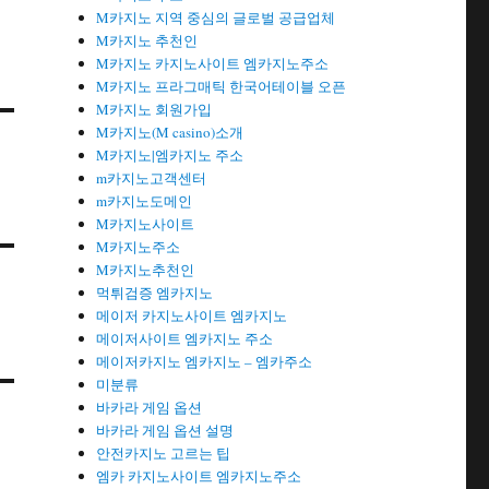
M카지노 지역 중심의 글로벌 공급업체
M카지노 추천인
M카지노 카지노사이트 엠카지노주소
M카지노 프라그매틱 한국어테이블 오픈
M카지노 회원가입
M카지노(M casino)소개
M카지노|엠카지노 주소
m카지노고객센터
m카지노도메인
M카지노사이트
M카지노주소
M카지노추천인
먹튀검증 엠카지노
메이저 카지노사이트 엠카지노
메이저사이트 엠카지노 주소
메이저카지노 엠카지노 – 엠카주소
미분류
바카라 게임 옵션
바카라 게임 옵션 설명
안전카지노 고르는 팁
엠카 카지노사이트 엠카지노주소