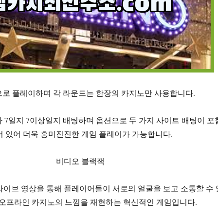
으로 플레이하며 각 라운드는 한장의 카지노만 사용합니다.
 7일지 7이상일지 배팅하며 옵션으로 두 가지 사이트 배팅이 포
어 있어 더욱 흥미진진한 게임 플레이가 가능합니다.
비디오 블랙잭
라이브 영상을 통해 플레이어들이 서로의 얼굴을 보고 소통할 수 
 오프라인 카지노의 느낌을 재현하는 혁신적인 게임입니다.