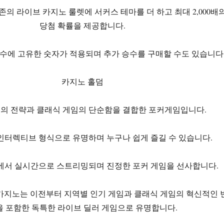
의 라이브 카지노 룰렛에 서커스 테마를 더 하고 최대 2,000배
당첨 확률을 제공합니다.
수에 고유한 숫자가 적용되며 추가 승수를 구매할 수도 있습니다
카지노 홀덤
의 전략과 클래식 게임의 단순함을 결합한 포커게임입니다.
인터렉티브 형식으로 유명하며 누구나 쉽게 즐길 수 있습니다.
에서 실시간으로 스트리밍되며 진정한 포커 게임을 선사합니다.
카지노는 이전부터 지역별 인기 게임과 클래식 게임의 혁신적인 
을 포함한 독특한 라이브 딜러 게임으로 유명합니다.