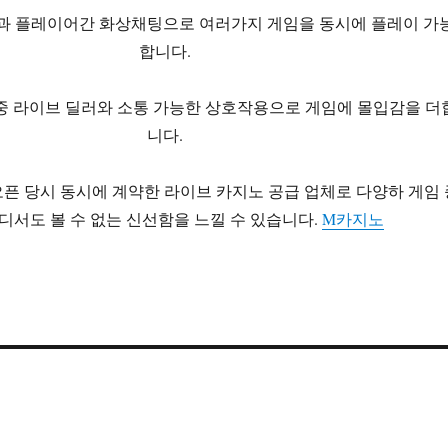
과 플레이어간 화상채팅으로 여러가지 게임을 동시에 플레이 가
합니다.
중 라이브 딜러와 소통 가능한 상호작용으로 게임에 몰입감을 더
니다.
 오픈 당시 동시에 계약한 라이브 카지노 공급 업체로 다양하 게임 
디서도 볼 수 없는 신선함을 느낄 수 있습니다.
M카지노