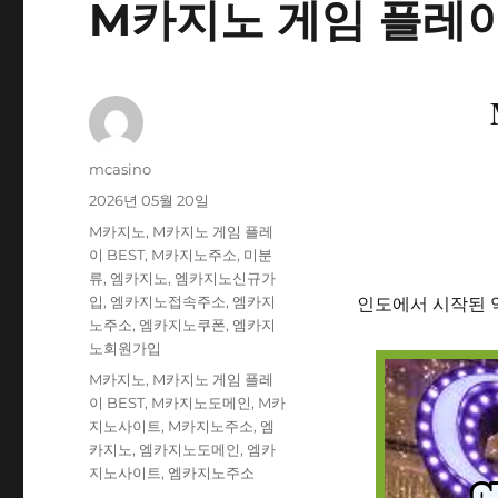
M카지노 게임 플레이
글
mcasino
쓴
작
2026년 05월 20일
이
성
카
M카지노
,
M카지노 게임 플레
일
테
이 BEST
,
M카지노주소
,
미분
자
고
류
,
엠카지노
,
엠카지노신규가
리
인도에서 시작된 
입
,
엠카지노접속주소
,
엠카지
노주소
,
엠카지노쿠폰
,
엠카지
노회원가입
태
M카지노
,
M카지노 게임 플레
그
이 BEST
,
M카지노도메인
,
M카
지노사이트
,
M카지노주소
,
엠
카지노
,
엠카지노도메인
,
엠카
지노사이트
,
엠카지노주소