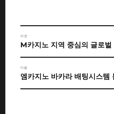
글
이전
내
M카지노 지역 중심의 글로벌
이
전
비
글:
게
다음
이
엠카지노 바카라 배팅시스템 
다
음
션
글: