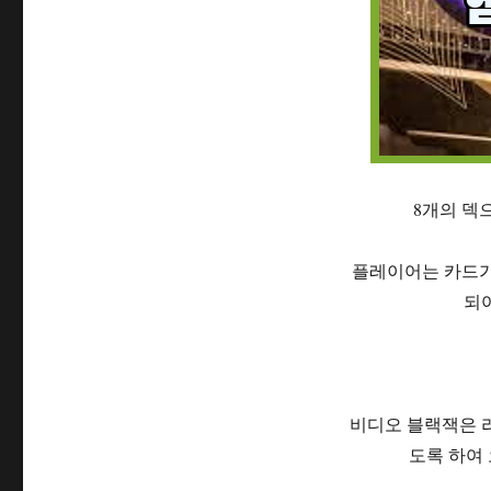
8개의 덱
플레이어는 카드가
되
비디오 블랙잭은 
도록 하여