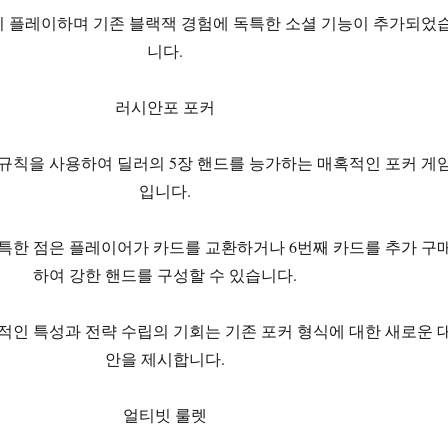
시 플레이하며 기존 블랙잭 경험에 독특한 소셜 기능이 추가되었
니다.
러시안포 포커
규칙을 사용하여 딜러의 5장 핸드를 능가하는 매혹적인 포커 게
입니다.
특한 점은 플레이어가 카드를 교환하거나 6번째 카드를 추가 구
하여 강한 핸드를 구성할 수 있습니다.
적인 특성과 전략 수립의 기회는 기존 포커 형식에 대한 새로운 
안을 제시합니다.
얼티빗 룰렛