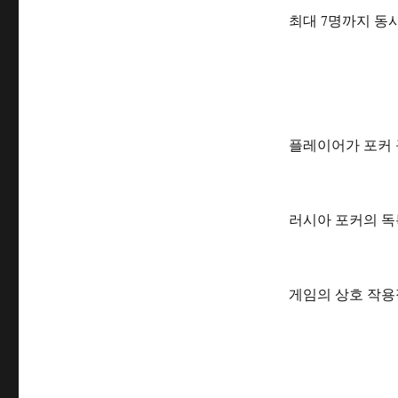
최대 7명까지 동
플레이어가 포커 
러시아 포커의 독
게임의 상호 작용