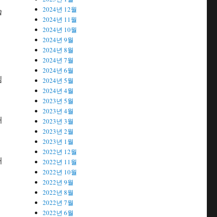
2024년 12월
습
2024년 11월
2024년 10월
2024년 9월
2024년 8월
2024년 7월
2024년 6월
임
2024년 5월
2024년 4월
2023년 5월
2023년 4월
매
2023년 3월
2023년 2월
2023년 1월
2022년 12월
대
2022년 11월
2022년 10월
2022년 9월
2022년 8월
2022년 7월
2022년 6월