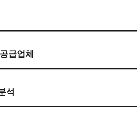
 공급업체
분석