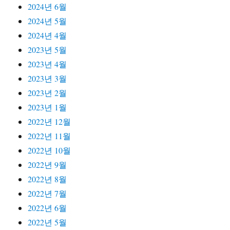
2024년 6월
2024년 5월
2024년 4월
2023년 5월
2023년 4월
2023년 3월
2023년 2월
2023년 1월
2022년 12월
2022년 11월
2022년 10월
2022년 9월
2022년 8월
2022년 7월
2022년 6월
2022년 5월