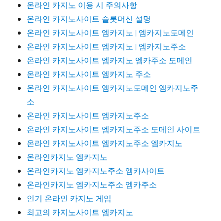
온라인 카지노 이용 시 주의사항
온라인 카지노사이트 슬롯머신 설명
온라인 카지노사이트 엠카지노 | 엠카지노도메인
온라인 카지노사이트 엠카지노 | 엠카지노주소
온라인 카지노사이트 엠카지노 엠카주소 도메인
온라인 카지노사이트 엠카지노 주소
온라인 카지노사이트 엠카지노도메인 엠카지노주
소
온라인 카지노사이트 엠카지노주소
온라인 카지노사이트 엠카지노주소 도메인 사이트
온라인 카지노사이트 엠카지노주소 엠카지노
온라인카지노 엠카지노
온라인카지노 엠카지노주소 엠카사이트
온라인카지노 엠카지노주소 엠카주소
인기 온라인 카지노 게임
최고의 카지노사이트 엠카지노