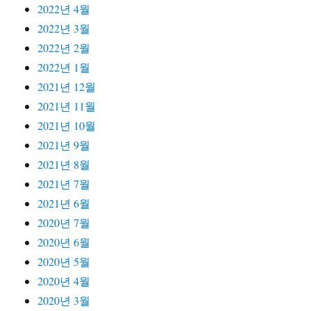
2022년 4월
2022년 3월
2022년 2월
2022년 1월
2021년 12월
2021년 11월
2021년 10월
2021년 9월
2021년 8월
2021년 7월
2021년 6월
2020년 7월
2020년 6월
2020년 5월
2020년 4월
2020년 3월