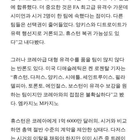
에 합류했다. 더 중요한 것은 FA 최고급 유격수 가운데
시미언과 시거 2명이 한 팀에 속했다는 점이다. 다른
팀들은 선택권이 줄어들었다. 양키스와 디트로이트가
유력 행선지로 거론되고, 휴스턴 복귀 가능성도 있
다”고 내다봤다.
그러나 코레아급 대형 유격수를 품을 팀이 많지 않다
는 반론도 있다. 미국 디애슬레틱은 켄 로젠탈 기자는
“휴스턴, 다저스, 양키스, 시애틀, 세인트루이스, 필라
델피아, 토론토, 에인절스, 보스턴이 유격수 보강을 원
하는 팀이지만 코레아와의 접점은 불확실하다”고 봤
다. 엠카지노 M카지노
휴스턴은 코레아에게 1억 6000만 달러의, 시거와 비교
하면 총액 절반 수준의 계약을 제안한 상태다. 다저스
는 시거의 이탈을 채워야 하지만 이미 시즌 중 트레이