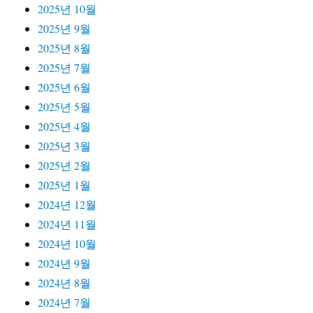
2025년 10월
2025년 9월
2025년 8월
2025년 7월
2025년 6월
2025년 5월
2025년 4월
2025년 3월
2025년 2월
2025년 1월
2024년 12월
2024년 11월
2024년 10월
2024년 9월
2024년 8월
2024년 7월