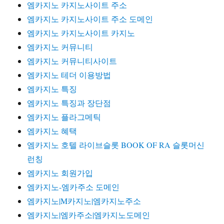
엠카지노 카지노사이트 주소
엠카지노 카지노사이트 주소 도메인
엠카지노 카지노사이트 카지노
엠카지노 커뮤니티
엠카지노 커뮤니티사이트
엠카지노 테더 이용방법
엠카지노 특징
엠카지노 특징과 장단점
엠카지노 플라그메틱
엠카지노 혜택
엠카지노 호텔 라이브슬롯 BOOK OF RA 슬롯머신
런칭
엠카지노 회원가입
엠카지노-엠카주소 도메인
엠카지노|M카지노|엠카지노주소
엠카지노|엠카주소|엠카지노도메인