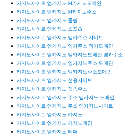
카지노사이트 엠카지노 M카지노도메인
카지노사이트 엠카지노 M카지노주소
카지노사이트 엠카지노 롤링
카지노사이트 엠카지노 스포츠
카지노사이트 엠카지노 엠카주소 사이트
카지노사이트 엠카지노 엠카주소 엠카도메인
카지노사이트 엠카지노 엠카지노도메인 엠카주소
카지노사이트 엠카지노 엠카지노주소 도메인
카지노사이트 엠카지노 엠카지노주소도메인
카지노사이트 엠카지노 전용사이트
카지노사이트 엠카지노 접속주소
카지노사이트 엠카지노 주소 엠카지노 도메인
카지노사이트 엠카지노 주소 엠카지노사이트
카지노사이트 엠카지노 카지노
카지노사이트 엠카지노 카지노게임
카지노사이트 엠카지노 테더