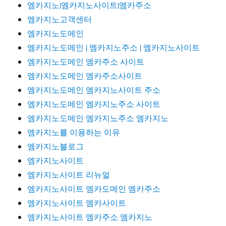
엠카지노|엠카지노사이트|엠카주소
엠카지노고객센터
엠카지노도메인
엠카지노도메인 | 엠카지노주소 | 엠카지노사이트
엠카지노도메인 엠카주소 사이트
엠카지노도메인 엠카주소사이트
엠카지노도메인 엠카지노사이트 주소
엠카지노도메인 엠카지노주소 사이트
엠카지노도메인 엠카지노주소 엠카지노
엠카지노를 이용하는 이유
엠카지노블로그
엠카지노사이트
엠카지노사이트 리뉴얼
엠카지노사이트 엠카도메인 엠카주소
엠카지노사이트 엠카사이트
엠카지노사이트 엠카주소 엠카지노