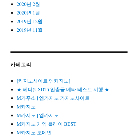
2020년 2월
2020년 1월
2019년 12월
2019년 11월
카테고리
[카지노사이트 엠카지노]
★ 테더(USDT) 입출금 베타 테스트 시행 ★
M카주소 | 엠카지노 카지노사이트
M카지노
M카지노 | 엠카지노
M카지노 게임 플레이 BEST
M카지노 도메인