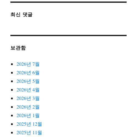
최신 댓글
보관함
2026년 7월
2026년 6월
2026년 5월
2026년 4월
2026년 3월
2026년 2월
2026년 1월
2025년 12월
2025년 11월