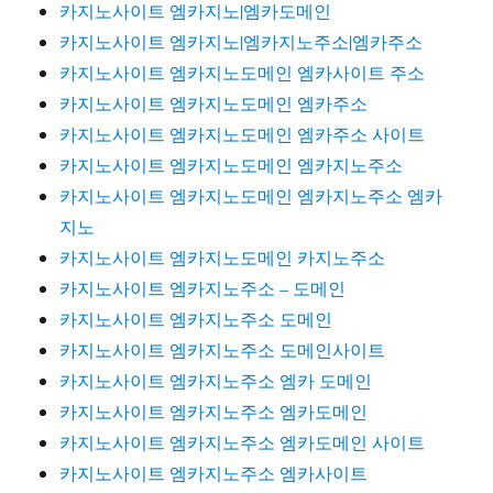
카지노사이트 엠카지노|엠카도메인
카지노사이트 엠카지노|엠카지노주소|엠카주소
카지노사이트 엠카지노도메인 엠카사이트 주소
카지노사이트 엠카지노도메인 엠카주소
카지노사이트 엠카지노도메인 엠카주소 사이트
카지노사이트 엠카지노도메인 엠카지노주소
카지노사이트 엠카지노도메인 엠카지노주소 엠카
지노
카지노사이트 엠카지노도메인 카지노주소
카지노사이트 엠카지노주소 – 도메인
카지노사이트 엠카지노주소 도메인
카지노사이트 엠카지노주소 도메인사이트
카지노사이트 엠카지노주소 엠카 도메인
카지노사이트 엠카지노주소 엠카도메인
카지노사이트 엠카지노주소 엠카도메인 사이트
카지노사이트 엠카지노주소 엠카사이트