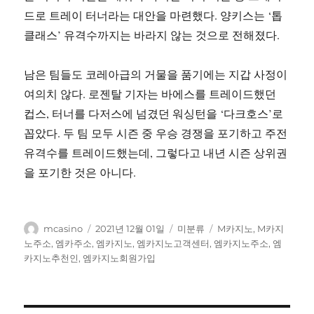
드로 트레이 터너라는 대안을 마련했다. 양키스는 ‘톱
클래스’ 유격수까지는 바라지 않는 것으로 전해졌다.
남은 팀들도 코레아급의 거물을 품기에는 지갑 사정이
여의치 않다. 로젠탈 기자는 바에스를 트레이드했던
컵스, 터너를 다저스에 넘겼던 워싱턴을 ‘다크호스’로
꼽았다. 두 팀 모두 시즌 중 우승 경쟁을 포기하고 주전
유격수를 트레이드했는데, 그렇다고 내년 시즌 상위권
을 포기한 것은 아니다.
글
작
카
태
mcasino
2021년 12월 01일
미분류
M카지노
,
M카지
쓴
성
테
그
노주소
,
엠카주소
,
엠카지노
,
엠카지노고객센터
,
엠카지노주소
,
엠
이
일
고
카지노추천인
,
엠카지노회원가입
자
리