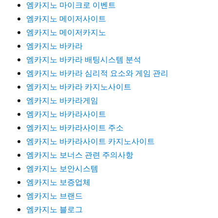
엠카지노 마이크로 이벤트
엠카지노 메이저사이트
엠카지노 메이저카지노
엠카지노 바카라
엠카지노 바카라 배팅시스템 분석
엠카지노 바카라 심리적 요소와 게임 관리
엠카지노 바카라 카지노사이트
엠카지노 바카라게임
엠카지노 바카라사이트
엠카지노 바카라사이트 주소
엠카지노 바카라사이트 카지노사이트
엠카지노 보너스 관련 주의사항
엠카지노 보안시스템
엠카지노 보증업체
엠카지노 브랜드
엠카지노 블로그