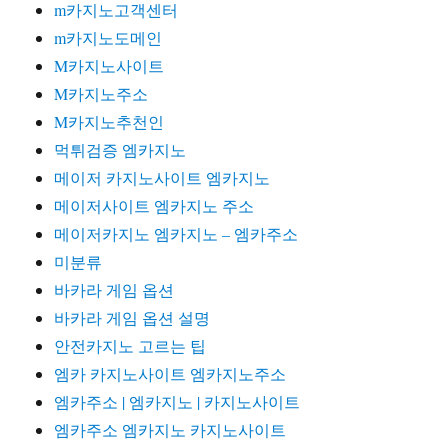
m카지노고객센터
m카지노도메인
M카지노사이트
M카지노주소
M카지노추천인
먹튀검증 엠카지노
메이저 카지노사이트 엠카지노
메이저사이트 엠카지노 주소
메이저카지노 엠카지노 – 엠카주소
미분류
바카라 게임 옵션
바카라 게임 옵션 설명
안전카지노 고르는 팁
엠카 카지노사이트 엠카지노주소
엠카주소 | 엠카지노 | 카지노사이트
엠카주소 엠카지노 카지노사이트