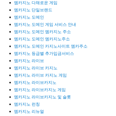
엠카지노 다채로운 게임
엠카지노 단일브랜드
엠카지노 도메인
엠카지노 도메인 게임 서비스 안내
엠카지노 도메인 엠카지노 주소
엠카지노 도메인 엠카지노주소
엠카지노 도메인 카지노사이트 엠카주소
엠카지노 등급별 추가입금서비스
엠카지노 라이브
엠카지노 라이브 카지노
엠카지노 라이브 카지노 게임
엠카지노 라이브카지노
엠카지노 라이브카지노 게임
엠카지노 라이브카지노 및 슬롯
엠카지노 런칭
엠카지노 리뉴얼