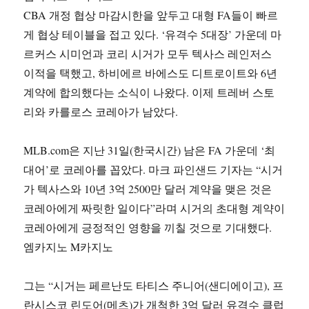
CBA 개정 협상 마감시한을 앞두고 대형 FA들이 빠르
게 협상 테이블을 접고 있다. ‘유격수 5대장’ 가운데 마
르커스 시미언과 코리 시거가 모두 텍사스 레인저스
이적을 택했고, 하비에르 바에스도 디트로이트와 6년
계약에 합의했다는 소식이 나왔다. 이제 트레버 스토
리와 카를로스 코레아가 남았다.
MLB.com은 지난 31일(한국시간) 남은 FA 가운데 ‘최
대어’로 코레아를 꼽았다. 마크 파인샌드 기자는 “시거
가 텍사스와 10년 3억 2500만 달러 계약을 맺은 것은
코레아에게 짜릿한 일이다”라며 시거의 초대형 계약이
코레아에게 긍정적인 영향을 끼칠 것으로 기대했다.
엠카지노 M카지노
그는 “시거는 페르난도 타티스 주니어(샌디에이고), 프
란시스코 린도어(메츠)가 개척한 3억 달러 유격수 클럽