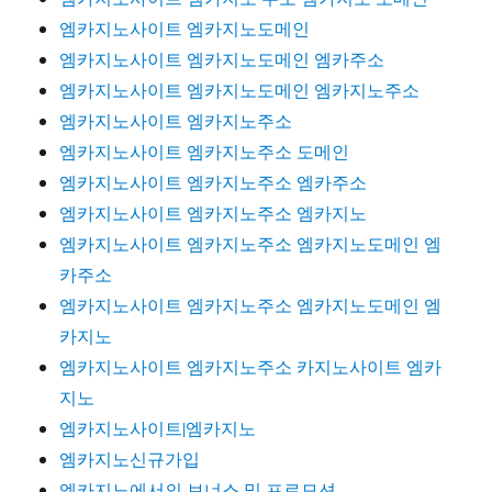
엠카지노사이트 엠카지노도메인
엠카지노사이트 엠카지노도메인 엠카주소
엠카지노사이트 엠카지노도메인 엠카지노주소
엠카지노사이트 엠카지노주소
엠카지노사이트 엠카지노주소 도메인
엠카지노사이트 엠카지노주소 엠카주소
엠카지노사이트 엠카지노주소 엠카지노
엠카지노사이트 엠카지노주소 엠카지노도메인 엠
카주소
엠카지노사이트 엠카지노주소 엠카지노도메인 엠
카지노
엠카지노사이트 엠카지노주소 카지노사이트 엠카
지노
엠카지노사이트|엠카지노
엠카지노신규가입
엠카지노에서의 보너스 및 프로모션