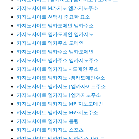
카지노사이트 M카지노 엠카지노주소
카지노사이트 선탞시 중요한 요소
카지노사이트 엠카도메인 엠카주소
카지노사이트 엠카도메인 엠카지노
카지노사이트 엠카주소 도메인
카지노사이트 엠카주소 엠카도메인
카지노사이트 엠카주소 엠카지노주소
카지노사이트 엠카지노 – 도메인 주소
카지노사이트 엠카지노 -엠카도메인주소
카지노사이트 엠카지노 | 엠카사이트주소
카지노사이트 엠카지노 | 엠카지노주소
카지노사이트 엠카지노 M카지노도메인
카지노사이트 엠카지노 M카지노주소
카지노사이트 엠카지노 롤링
카지노사이트 엠카지노 스포츠
카지노사이트 엠카지노 엠카주소 사이트