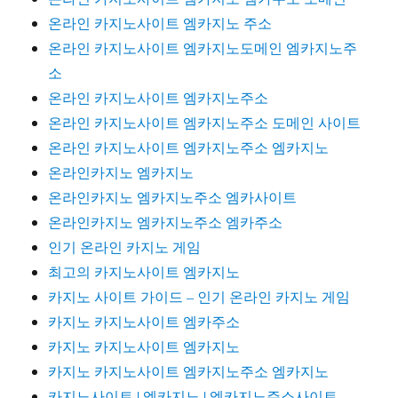
온라인 카지노사이트 엠카지노 주소
온라인 카지노사이트 엠카지노도메인 엠카지노주
소
온라인 카지노사이트 엠카지노주소
온라인 카지노사이트 엠카지노주소 도메인 사이트
온라인 카지노사이트 엠카지노주소 엠카지노
온라인카지노 엠카지노
온라인카지노 엠카지노주소 엠카사이트
온라인카지노 엠카지노주소 엠카주소
인기 온라인 카지노 게임
최고의 카지노사이트 엠카지노
카지노 사이트 가이드 – 인기 온라인 카지노 게임
카지노 카지노사이트 엠카주소
카지노 카지노사이트 엠카지노
카지노 카지노사이트 엠카지노주소 엠카지노
카지노사이트 | 엠카지노 | 엠카지노주소사이트