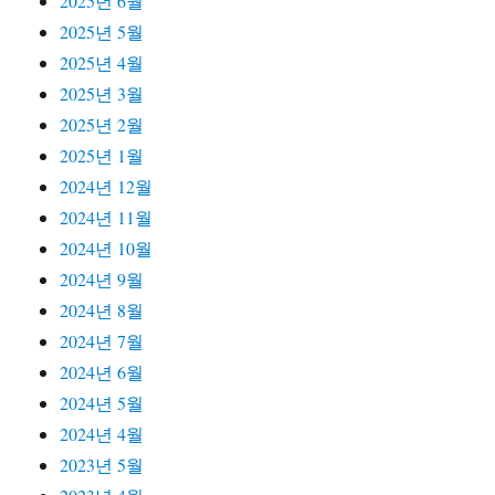
2025년 6월
2025년 5월
2025년 4월
2025년 3월
2025년 2월
2025년 1월
2024년 12월
2024년 11월
2024년 10월
2024년 9월
2024년 8월
2024년 7월
2024년 6월
2024년 5월
2024년 4월
2023년 5월