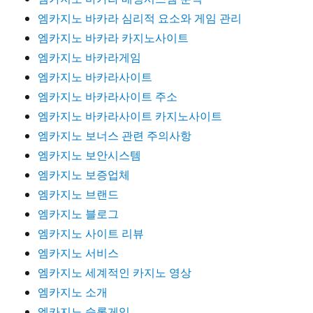
엠카지노 바카라 심리적 요소와 게임 관리
엠카지노 바카라 카지노사이트
엠카지노 바카라게임
엠카지노 바카라사이트
엠카지노 바카라사이트 주소
엠카지노 바카라사이트 카지노사이트
엠카지노 보너스 관련 주의사항
엠카지노 보안시스템
엠카지노 보증업체
엠카지노 브랜드
엠카지노 블로그
엠카지노 사이트 리뷰
엠카지노 서비스
엠카지노 세계적인 카지노 영상
엠카지노 소개
엠카지노 슬롯게임