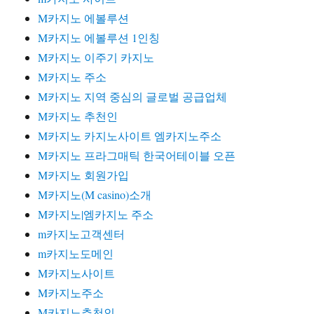
M카지노 에볼루션
M카지노 에볼루션 1인칭
M카지노 이주기 카지노
M카지노 주소
M카지노 지역 중심의 글로벌 공급업체
M카지노 추천인
M카지노 카지노사이트 엠카지노주소
M카지노 프라그매틱 한국어테이블 오픈
M카지노 회원가입
M카지노(M casino)소개
M카지노|엠카지노 주소
m카지노고객센터
m카지노도메인
M카지노사이트
M카지노주소
M카지노추천인