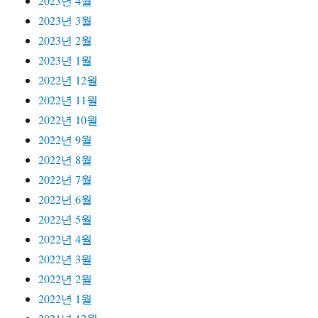
2023년 4월
2023년 3월
2023년 2월
2023년 1월
2022년 12월
2022년 11월
2022년 10월
2022년 9월
2022년 8월
2022년 7월
2022년 6월
2022년 5월
2022년 4월
2022년 3월
2022년 2월
2022년 1월