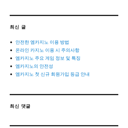
최신 글
안전한 엠카지노 이용 방법
온라인 카지노 이용 시 주의사항
엠카지노 주요 게임 정보 및 특징
엠카지노의 안전성
엠카지노 첫 신규 회원가입 등급 안내
최신 댓글