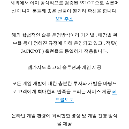
해외에서 이미 공식적으로 검증된 5SLOT 으로 슬롯머
신 매니아 분들께 좋은 선물이 될거라 확신을 합니다.
M카주소
해외 합법적인 슬롯 운영방식이라 기기별 , 매장별 환
수율 등이 정해진 규정에 의해 운영되고 있고 , 잭팟(
JACKPOT ) 출현율도 동일하게 적용됩니다.
엠카지노 최고의 솔루션과 게임 제공
모든 게임 개발에 대한 충분한 투자와 개발을 바탕으
로 고객에게 최대한의 만족을 드리는 서비스 제공
레
드불토토
온라인 게임 환경에 최적합한 영상 및 게임 진행 방식
을 제공