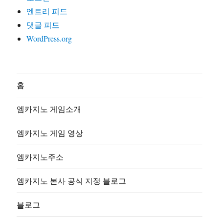
엔트리 피드
댓글 피드
WordPress.org
홈
엠카지노 게임소개
엠카지노 게임 영상
엠카지노주소
엠카지노 본사 공식 지정 블로그
블로그