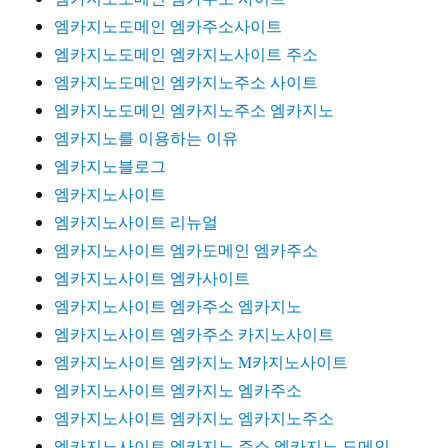
엠카지노도메인 엠카주소사이트
엠카지노도메인 엠카지노사이트 주소
엠카지노도메인 엠카지노주소 사이트
엠카지노도메인 엠카지노주소 엠카지노
엠카지노를 이용하는 이유
엠카지노블로그
엠카지노사이트
엠카지노사이트 리뉴얼
엠카지노사이트 엠카도메인 엠카주소
엠카지노사이트 엠카사이트
엠카지노사이트 엠카주소 엠카지노
엠카지노사이트 엠카주소 카지노사이트
엠카지노사이트 엠카지노 M카지노사이트
엠카지노사이트 엠카지노 엠카주소
엠카지노사이트 엠카지노 엠카지노주소
엠카지노사이트 엠카지노 주소 엠카지노 도메인