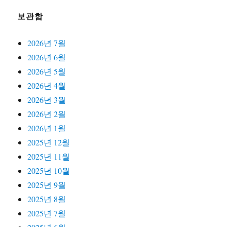
보관함
2026년 7월
2026년 6월
2026년 5월
2026년 4월
2026년 3월
2026년 2월
2026년 1월
2025년 12월
2025년 11월
2025년 10월
2025년 9월
2025년 8월
2025년 7월