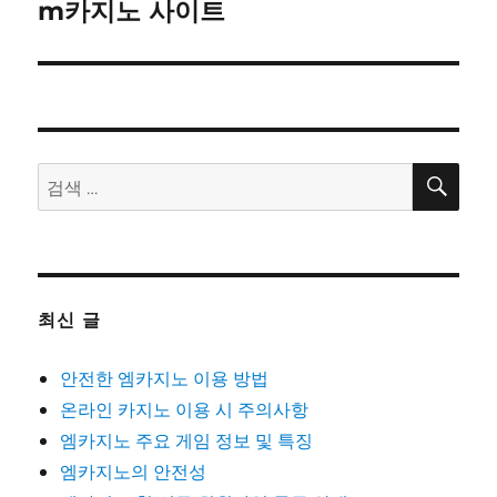
이
m카지노 사이트
다
음
션
글:
검
검
색
색:
최신 글
안전한 엠카지노 이용 방법
온라인 카지노 이용 시 주의사항
엠카지노 주요 게임 정보 및 특징
엠카지노의 안전성