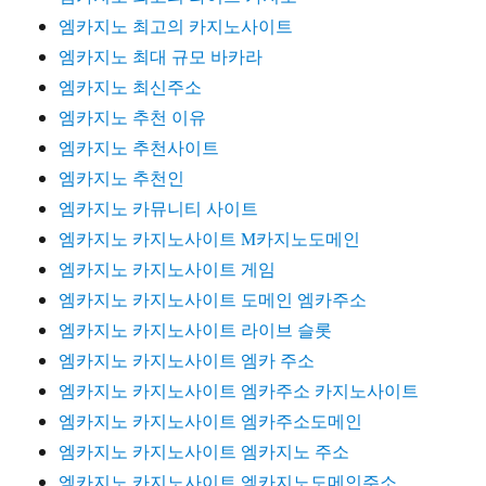
엠카지노 최고의 카지노사이트
엠카지노 최대 규모 바카라
엠카지노 최신주소
엠카지노 추천 이유
엠카지노 추천사이트
엠카지노 추천인
엠카지노 카뮤니티 사이트
엠카지노 카지노사이트 M카지노도메인
엠카지노 카지노사이트 게임
엠카지노 카지노사이트 도메인 엠카주소
엠카지노 카지노사이트 라이브 슬롯
엠카지노 카지노사이트 엠카 주소
엠카지노 카지노사이트 엠카주소 카지노사이트
엠카지노 카지노사이트 엠카주소도메인
엠카지노 카지노사이트 엠카지노 주소
엠카지노 카지노사이트 엠카지노도메인주소