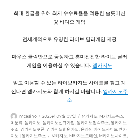
최대 환급을 위해 최저 수수료율을 적용한 슬롯머신
및 비디오 게임
전세계적으로 유명한 라이브 딜러게임 제공
마우스 클릭만으로 공정하고 흥미진진한 라이브 딜러
게임을 이용하실 수 있습니다.
엠카지노
믿고 이용할 수 있는 라이브카지노 사이트를 찾고 계
신다면 엠카지노와 함게 하시길 바랍니다.
엠카지노주
소
글
작
카
mcasino
2025년 07월 07일
M카지노
,
M카지노주소
,
쓴
성
테
미분류
,
엠카지노
,
엠카지노신규가입
,
엠카지노접속주소
,
엠카지노
이
일
고
주소
,
엠카지노쿠폰
,
엠카지노회원가입
,
온라인 카지노사이트 엠카
자
리
태
지노 | 엠카지노주소
M카지노
,
M카지노도메인
,
M카지노사이트
,