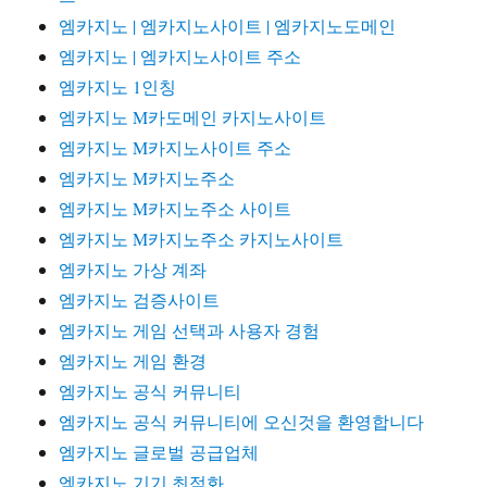
엠카지노 | 엠카지노사이트 | 엠카지노도메인
엠카지노 | 엠카지노사이트 주소
엠카지노 1인칭
엠카지노 M카도메인 카지노사이트
엠카지노 M카지노사이트 주소
엠카지노 M카지노주소
엠카지노 M카지노주소 사이트
엠카지노 M카지노주소 카지노사이트
엠카지노 가상 계좌
엠카지노 검증사이트
엠카지노 게임 선택과 사용자 경험
엠카지노 게임 환경
엠카지노 공식 커뮤니티
엠카지노 공식 커뮤니티에 오신것을 환영합니다
엠카지노 글로벌 공급업체
엠카지노 기기 최적화