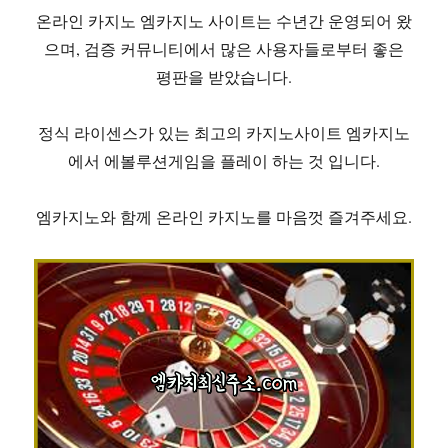
온라인 카지노 엠카지노 사이트는 수년간 운영되어 왔
으며, 검증 커뮤니티에서 많은 사용자들로부터 좋은
평판을 받았습니다.
정식 라이센스가 있는 최고의 카지노사이트 엠카지노
에서 에볼루션게임을 플레이 하는 것 입니다.
엠카지노와 함께 온라인 카지노를 마음껏 즐겨주세요.