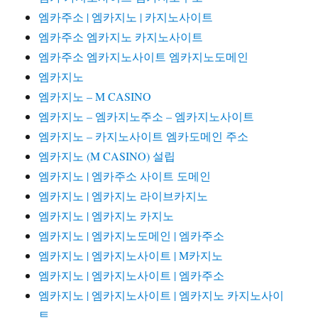
엠카주소 | 엠카지노 | 카지노사이트
엠카주소 엠카지노 카지노사이트
엠카주소 엠카지노사이트 엠카지노도메인
엠카지노
엠카지노 – M CASINO
엠카지노 – 엠카지노주소 – 엠카지노사이트
엠카지노 – 카지노사이트 엠카도메인 주소
엠카지노 (M CASINO) 설립
엠카지노 | 엠카주소 사이트 도메인
엠카지노 | 엠카지노 라이브카지노
엠카지노 | 엠카지노 카지노
엠카지노 | 엠카지노도메인 | 엠카주소
엠카지노 | 엠카지노사이트 | M카지노
엠카지노 | 엠카지노사이트 | 엠카주소
엠카지노 | 엠카지노사이트 | 엠카지노 카지노사이
트