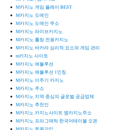
M카지노 게임 플레이 BEST
M카지노 도메인
M카지노 도메인 주소
M카지노 라이브카지노
M카지노 롤링 전용카지노
M카지노 바카라 심리적 요소와 게임 관리
m카지노 사이트
M카지노 에볼루션
M카지노 에볼루션 1인칭
M카지노 이주기 카지노
M카지노 주소
M카지노 지역 중심의 글로벌 공급업체
M카지노 추천인
M카지노 카지노사이트 엠카지노주소
M카지노 프라그매틱 한국어테이블 오픈
M카지노 회원가입