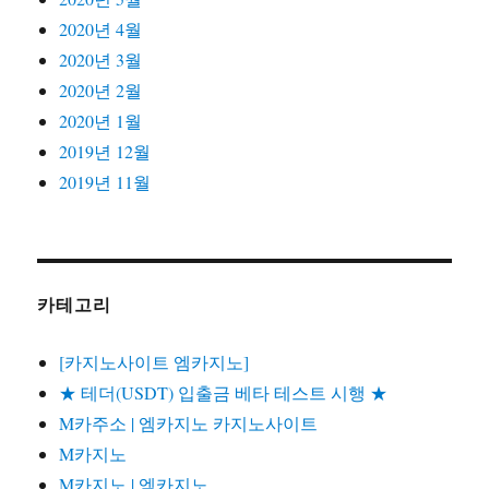
2020년 4월
2020년 3월
2020년 2월
2020년 1월
2019년 12월
2019년 11월
카테고리
[카지노사이트 엠카지노]
★ 테더(USDT) 입출금 베타 테스트 시행 ★
M카주소 | 엠카지노 카지노사이트
M카지노
M카지노 | 엠카지노