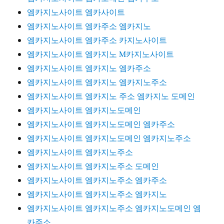
엠카지노사이트 엠카사이트
엠카지노사이트 엠카주소 엠카지노
엠카지노사이트 엠카주소 카지노사이트
엠카지노사이트 엠카지노 M카지노사이트
엠카지노사이트 엠카지노 엠카주소
엠카지노사이트 엠카지노 엠카지노주소
엠카지노사이트 엠카지노 주소 엠카지노 도메인
엠카지노사이트 엠카지노도메인
엠카지노사이트 엠카지노도메인 엠카주소
엠카지노사이트 엠카지노도메인 엠카지노주소
엠카지노사이트 엠카지노주소
엠카지노사이트 엠카지노주소 도메인
엠카지노사이트 엠카지노주소 엠카주소
엠카지노사이트 엠카지노주소 엠카지노
엠카지노사이트 엠카지노주소 엠카지노도메인 엠
카주소