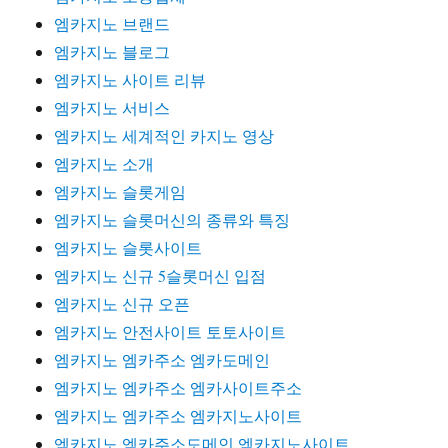
엠카지노 브랜드
엠카지노 블로그
엠카지노 사이트 리뷰
엠카지노 서비스
엠카지노 세계적인 카지노 영상
엠카지노 소개
엠카지노 슬롯게임
엠카지노 슬롯머신의 종류와 특징
엠카지노 슬롯사이트
엠카지노 신규 5슬롯머신 입점
엠카지노 신규 오픈
엠카지노 안전사이트 토토사이트
엠카지노 엠카주소 엠카도메인
엠카지노 엠카주소 엠카사이트주소
엠카지노 엠카주소 엠카지노사이트
엠카지노 엠카주소도메인 엠카지노사이트