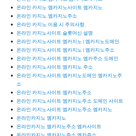
온라인 카지노 엠카지노사이트 엠카지노
온라인 카지노 엠카지노주소
온라인 카지노 이용 시 주의사항
온라인 카지노사이트 슬롯머신 설명
온라인 카지노사이트 엠카지노 | 엠카지노도메인
온라인 카지노사이트 엠카지노 | 엠카지노주소
온라인 카지노사이트 엠카지노 엠카주소 도메인
온라인 카지노사이트 엠카지노 주소
온라인 카지노사이트 엠카지노도메인 엠카지노주
소
온라인 카지노사이트 엠카지노주소
온라인 카지노사이트 엠카지노주소 도메인 사이트
온라인 카지노사이트 엠카지노주소 엠카지노
온라인카지노 엠카지노
온라인카지노 엠카지노주소 엠카사이트
온라인카지노 엠카지노주소 엠카주소