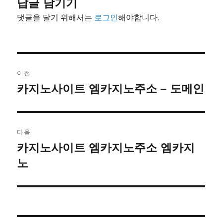
답글 남기기
댓글을 달기 위해서는
로그인
해야합니다.
글
이전
내
카지노사이트 엠카지노주소 – 도메인
이
전
비
글:
게
다음
이
카지노사이트 엠카지노주소 엠카지
다
음
노
션
글: