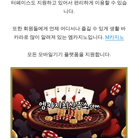
터페이스도 지원하고 있어서 편리하게 이용할 수 있습
니다.
또한 회원들에게 언제 어디서나 즐길 수 있게 생활 바
카라로 많이 알려져 있는 엠카지노입니다.
M카지노
모든 모바일기기 플랫폼을 지원합니다.