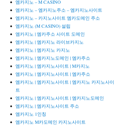
엠카지노 – M CASINO
엠카지노 – 엠카지노주소 – 엠카지노사이트
엠카지노 – 카지노사이트 엠카도메인 주소
엠카지노 (M CASINO) 설립
엠카지노 | 엠카주소 사이트 도메인
엠카지노 | 엠카지노 라이브카지노
엠카지노 | 엠카지노 카지노
엠카지노 | 엠카지노도메인 | 엠카주소
엠카지노 | 엠카지노사이트 | M카지노
엠카지노 | 엠카지노사이트 | 엠카주소
엠카지노 | 엠카지노사이트 | 엠카지노 카지노사이
트
엠카지노 | 엠카지노사이트 | 엠카지노도메인
엠카지노 | 엠카지노사이트 주소
엠카지노 1인칭
엠카지노 M카도메인 카지노사이트