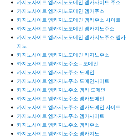
카지노사이트 엠카지노도메인 엠카사이트 주소
카지노사이트 엠카지노도메인 엠카주소
카지노사이트 엠카지노도메인 엠카주소 사이트
카지노사이트 엠카지노도메인 엠카지노주소
카지노사이트 엠카지노도메인 엠카지노주소 엠카
지노
카지노사이트 엠카지노도메인 카지노주소
카지노사이트 엠카지노주소 – 도메인
카지노사이트 엠카지노주소 도메인
카지노사이트 엠카지노주소 도메인사이트
카지노사이트 엠카지노주소 엠카 도메인
카지노사이트 엠카지노주소 엠카도메인
카지노사이트 엠카지노주소 엠카도메인 사이트
카지노사이트 엠카지노주소 엠카사이트
카지노사이트 엠카지노주소 엠카주소
카지노사이트 엠카지노주소 엠카지노