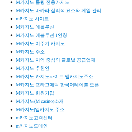
M카지노 롤링 전용카지노
M카지노 바카라 심리적 요소와 게임 관리
m카지노 사이트
M카지노 에볼루션
M카지노 에볼루션 1인칭
M카지노 이주기 카지노
M카지노 주소
M카지노 지역 중심의 글로벌 공급업체
M카지노 추천인
M카지노 카지노사이트 엠카지노주소
M카지노 프라그매틱 한국어테이블 오픈
M카지노 회원가입
M카지노(M casino)소개
M카지노|엠카지노 주소
m카지노고객센터
m카지노도메인