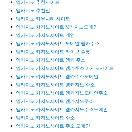
엠카지노 추천사이트
엠카지노 추천인
엠카지노 카뮤니티 사이트
엠카지노 카지노사이트 M카지노도메인
엠카지노 카지노사이트 게임
엠카지노 카지노사이트 도메인 엠카주소
엠카지노 카지노사이트 라이브 슬롯
엠카지노 카지노사이트 엠카 주소
엠카지노 카지노사이트 엠카주소 카지노사이트
엠카지노 카지노사이트 엠카주소도메인
엠카지노 카지노사이트 엠카지노 주소
엠카지노 카지노사이트 엠카지노도메인주소
엠카지노 카지노사이트 엠카지노주소
엠카지노 카지노사이트 엠카지노주소도메인
엠카지노 카지노사이트 주소
엠카지노 카지노사이트 주소 도메인