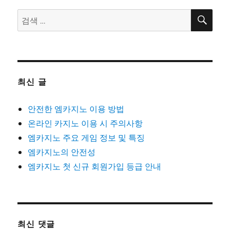
검
검
색
색:
최신 글
안전한 엠카지노 이용 방법
온라인 카지노 이용 시 주의사항
엠카지노 주요 게임 정보 및 특징
엠카지노의 안전성
엠카지노 첫 신규 회원가입 등급 안내
최신 댓글