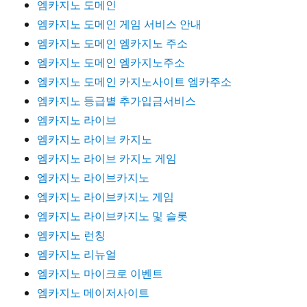
엠카지노 도메인
엠카지노 도메인 게임 서비스 안내
엠카지노 도메인 엠카지노 주소
엠카지노 도메인 엠카지노주소
엠카지노 도메인 카지노사이트 엠카주소
엠카지노 등급별 추가입금서비스
엠카지노 라이브
엠카지노 라이브 카지노
엠카지노 라이브 카지노 게임
엠카지노 라이브카지노
엠카지노 라이브카지노 게임
엠카지노 라이브카지노 및 슬롯
엠카지노 런칭
엠카지노 리뉴얼
엠카지노 마이크로 이벤트
엠카지노 메이저사이트