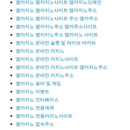
엠카지노 엠카지노사이트 엠카지노도메인
엠카지노 엠카지노사이트 엠카지노주소
엠카지노 엠카지노사이트 주소 엠카주소
엠카지노 엠카지노주소 엠카주소사이트
엠카지노 엠카지노주소 엠카지노 사이트
엠카지노 온라인 슬롯 및 라이브 바카라
엠카지노 온라인 카지노
엠카지노 온라인 카지노사이트
엠카지노 온라인 카지노사이트 엠카지노주소
엠카지노 온라인 카지노주소
엠카지노 용어 및 게임
엠카지노 이벤트
엠카지노 인터페이스
엠카지노 전용계좌
엠카지노 전용카지노사이트
엠카지노 접속주소