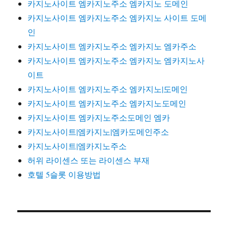
카지노사이트 엠카지노주소 엠카지노 도메인
카지노사이트 엠카지노주소 엠카지노 사이트 도메
인
카지노사이트 엠카지노주소 엠카지노 엠카주소
카지노사이트 엠카지노주소 엠카지노 엠카지노사
이트
카지노사이트 엠카지노주소 엠카지노|도메인
카지노사이트 엠카지노주소 엠카지노도메인
카지노사이트 엠카지노주소도메인 엠카
카지노사이트|엠카지노|엠카도메인주소
카지노사이트|엠카지노주소
허위 라이센스 또는 라이센스 부재
호텔 5슬롯 이용방법