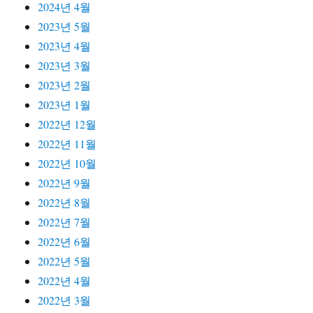
2024년 4월
2023년 5월
2023년 4월
2023년 3월
2023년 2월
2023년 1월
2022년 12월
2022년 11월
2022년 10월
2022년 9월
2022년 8월
2022년 7월
2022년 6월
2022년 5월
2022년 4월
2022년 3월