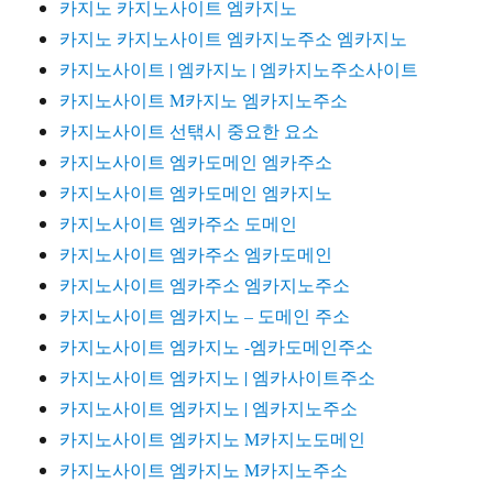
카지노 카지노사이트 엠카지노
카지노 카지노사이트 엠카지노주소 엠카지노
카지노사이트 | 엠카지노 | 엠카지노주소사이트
카지노사이트 M카지노 엠카지노주소
카지노사이트 선탞시 중요한 요소
카지노사이트 엠카도메인 엠카주소
카지노사이트 엠카도메인 엠카지노
카지노사이트 엠카주소 도메인
카지노사이트 엠카주소 엠카도메인
카지노사이트 엠카주소 엠카지노주소
카지노사이트 엠카지노 – 도메인 주소
카지노사이트 엠카지노 -엠카도메인주소
카지노사이트 엠카지노 | 엠카사이트주소
카지노사이트 엠카지노 | 엠카지노주소
카지노사이트 엠카지노 M카지노도메인
카지노사이트 엠카지노 M카지노주소