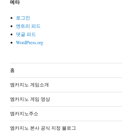
메타
로그인
엔트리 피드
댓글 피드
WordPress.org
홈
엠카지노 게임소개
엠카지노 게임 영상
엠카지노주소
엠카지노 본사 공식 지정 블로그