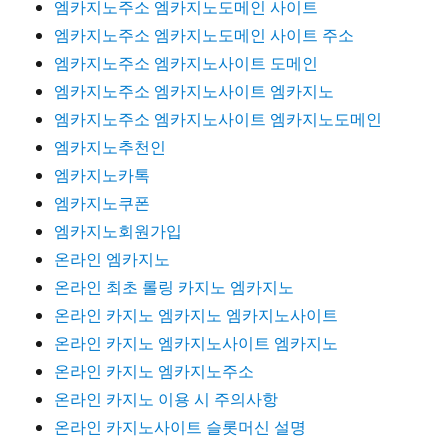
엠카지노주소 엠카지노도메인 사이트
엠카지노주소 엠카지노도메인 사이트 주소
엠카지노주소 엠카지노사이트 도메인
엠카지노주소 엠카지노사이트 엠카지노
엠카지노주소 엠카지노사이트 엠카지노도메인
엠카지노추천인
엠카지노카톡
엠카지노쿠폰
엠카지노회원가입
온라인 엠카지노
온라인 최초 롤링 카지노 엠카지노
온라인 카지노 엠카지노 엠카지노사이트
온라인 카지노 엠카지노사이트 엠카지노
온라인 카지노 엠카지노주소
온라인 카지노 이용 시 주의사항
온라인 카지노사이트 슬롯머신 설명