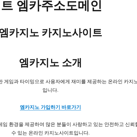
이트 엠카주소도메인
엠카지노 카지노사이트
엠카지노 소개
한 게임과 타이밍으로 사용자에게 재미를 제공하는 온라인 카지
입니다.
엠카지노 가입하기 바로가기
게임 환경을 제공하여 많은 분들이 사랑하고 있는 안전하고 신뢰
수 있는 온라인 카지노사이트입니다.