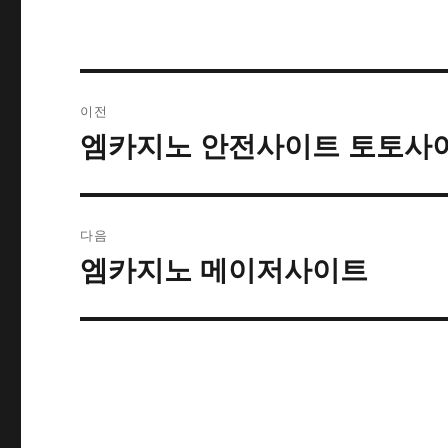
글
이전
내
엠카지노 안전사이트 토토사
이
전
비
글:
게
다음
이
엠카지노 메이저사이트
다
음
션
글: