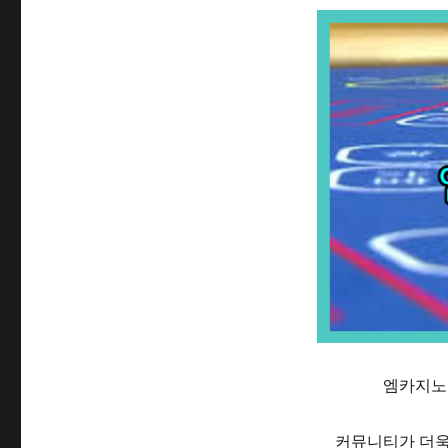
엠카지노
커뮤니티가 더욱