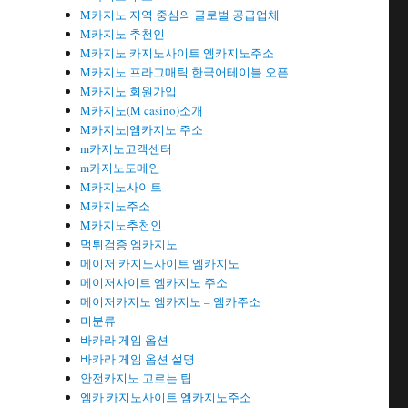
M카지노 지역 중심의 글로벌 공급업체
M카지노 추천인
M카지노 카지노사이트 엠카지노주소
M카지노 프라그매틱 한국어테이블 오픈
M카지노 회원가입
M카지노(M casino)소개
M카지노|엠카지노 주소
m카지노고객센터
m카지노도메인
M카지노사이트
M카지노주소
M카지노추천인
먹튀검증 엠카지노
메이저 카지노사이트 엠카지노
메이저사이트 엠카지노 주소
메이저카지노 엠카지노 – 엠카주소
미분류
바카라 게임 옵션
바카라 게임 옵션 설명
안전카지노 고르는 팁
엠카 카지노사이트 엠카지노주소