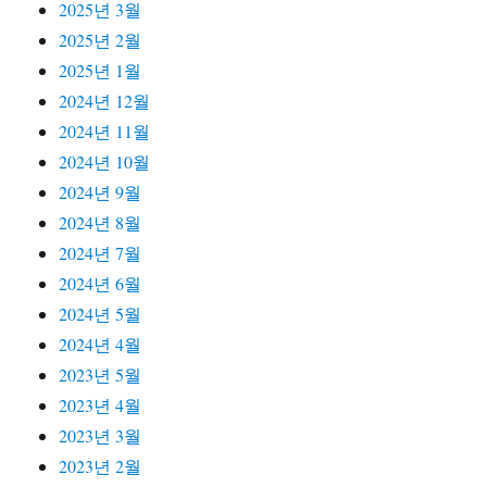
2025년 3월
2025년 2월
2025년 1월
2024년 12월
2024년 11월
2024년 10월
2024년 9월
2024년 8월
2024년 7월
2024년 6월
2024년 5월
2024년 4월
2023년 5월
2023년 4월
2023년 3월
2023년 2월