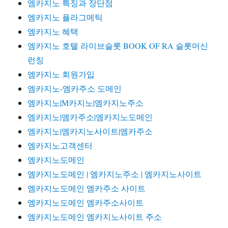
엠카지노 특징과 장단점
엠카지노 플라그메틱
엠카지노 혜택
엠카지노 호텔 라이브슬롯 BOOK OF RA 슬롯머신
런칭
엠카지노 회원가입
엠카지노-엠카주소 도메인
엠카지노|M카지노|엠카지노주소
엠카지노|엠카주소|엠카지노도메인
엠카지노|엠카지노사이트|엠카주소
엠카지노고객센터
엠카지노도메인
엠카지노도메인 | 엠카지노주소 | 엠카지노사이트
엠카지노도메인 엠카주소 사이트
엠카지노도메인 엠카주소사이트
엠카지노도메인 엠카지노사이트 주소