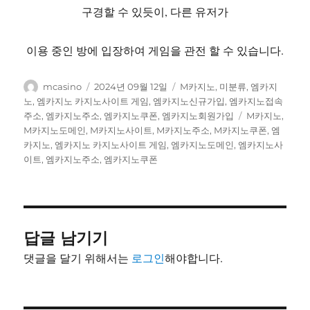
구경할 수 있듯이, 다른 유저가
이용 중인 방에 입장하여 게임을 관전 할 수 있습니다.
글
작
카
mcasino
2024년 09월 12일
M카지노
,
미분류
,
엠카지
쓴
성
테
노
,
엠카지노 카지노사이트 게임
,
엠카지노신규가입
,
엠카지노접속
이
일
고
태
주소
,
엠카지노주소
,
엠카지노쿠폰
,
엠카지노회원가입
M카지노
,
자
리
그
M카지노도메인
,
M카지노사이트
,
M카지노주소
,
M카지노쿠폰
,
엠
카지노
,
엠카지노 카지노사이트 게임
,
엠카지노도메인
,
엠카지노사
이트
,
엠카지노주소
,
엠카지노쿠폰
답글 남기기
댓글을 달기 위해서는
로그인
해야합니다.