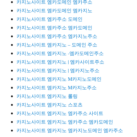
카지노사이트 엠카도메인 엠카주소
카지노사이트 엠카도메인 엠카지노
카지노사이트 엠카주소 도메인
카지노사이트 엠카주소 엠카도메인
카지노사이트 엠카주소 엠카지노주소
카지노사이트 엠카지노 – 도메인 주소
카지노사이트 엠카지노 -엠카도메인주소
카지노사이트 엠카지노 | 엠카사이트주소
카지노사이트 엠카지노 | 엠카지노주소
카지노사이트 엠카지노 M카지노도메인
카지노사이트 엠카지노 M카지노주소
카지노사이트 엠카지노 롤링
카지노사이트 엠카지노 스포츠
카지노사이트 엠카지노 엠카주소 사이트
카지노사이트 엠카지노 엠카주소 엠카도메인
카지노사이트 엠카지노 엠카지노도메인 엠카주소