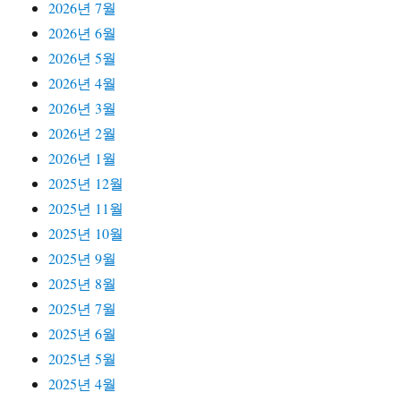
2026년 7월
2026년 6월
2026년 5월
2026년 4월
2026년 3월
2026년 2월
2026년 1월
2025년 12월
2025년 11월
2025년 10월
2025년 9월
2025년 8월
2025년 7월
2025년 6월
2025년 5월
2025년 4월