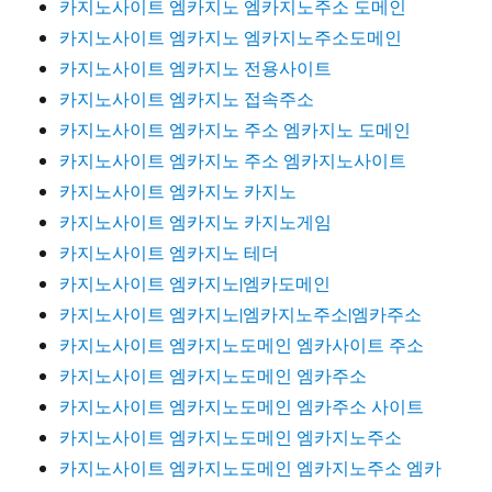
카지노사이트 엠카지노 엠카지노주소 도메인
카지노사이트 엠카지노 엠카지노주소도메인
카지노사이트 엠카지노 전용사이트
카지노사이트 엠카지노 접속주소
카지노사이트 엠카지노 주소 엠카지노 도메인
카지노사이트 엠카지노 주소 엠카지노사이트
카지노사이트 엠카지노 카지노
카지노사이트 엠카지노 카지노게임
카지노사이트 엠카지노 테더
카지노사이트 엠카지노|엠카도메인
카지노사이트 엠카지노|엠카지노주소|엠카주소
카지노사이트 엠카지노도메인 엠카사이트 주소
카지노사이트 엠카지노도메인 엠카주소
카지노사이트 엠카지노도메인 엠카주소 사이트
카지노사이트 엠카지노도메인 엠카지노주소
카지노사이트 엠카지노도메인 엠카지노주소 엠카