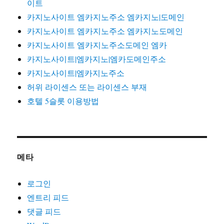
이트
카지노사이트 엠카지노주소 엠카지노|도메인
카지노사이트 엠카지노주소 엠카지노도메인
카지노사이트 엠카지노주소도메인 엠카
카지노사이트|엠카지노|엠카도메인주소
카지노사이트|엠카지노주소
허위 라이센스 또는 라이센스 부재
호텔 5슬롯 이용방법
메타
로그인
엔트리 피드
댓글 피드