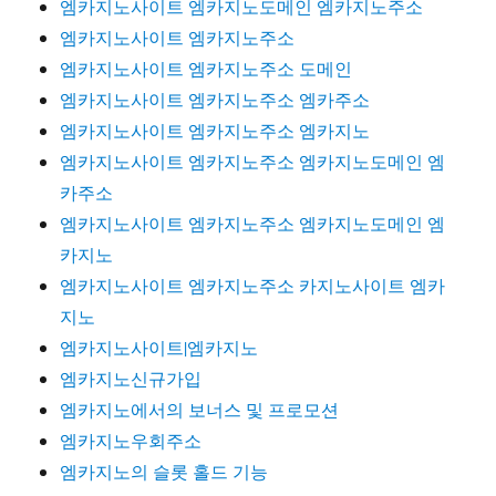
엠카지노사이트 엠카지노도메인 엠카지노주소
엠카지노사이트 엠카지노주소
엠카지노사이트 엠카지노주소 도메인
엠카지노사이트 엠카지노주소 엠카주소
엠카지노사이트 엠카지노주소 엠카지노
엠카지노사이트 엠카지노주소 엠카지노도메인 엠
카주소
엠카지노사이트 엠카지노주소 엠카지노도메인 엠
카지노
엠카지노사이트 엠카지노주소 카지노사이트 엠카
지노
엠카지노사이트|엠카지노
엠카지노신규가입
엠카지노에서의 보너스 및 프로모션
엠카지노우회주소
엠카지노의 슬롯 홀드 기능