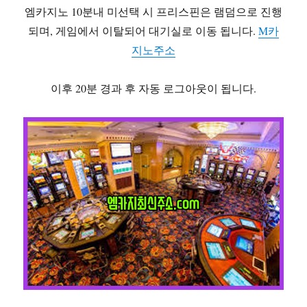
엠카지노 10분내 미선택 시 프리스핀은 램덤으로 진행
되며, 게임에서 이탈되어 대기실로 이동 됩니다.
M카
지노주소
이후 20분 경과 후 자동 로그아웃이 됩니다.