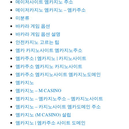
메이저사이트 엠카지노 주소
메이저카지노 엠카지노 – 엠카주소
미분류
바카라 게임 옵션
바카라 게임 옵션 설명
안전카지노 고르는 팁
엠카 카지노사이트 엠카지노주소
엠카주소 | 엠카지노 | 카지노사이트
엠카주소 엠카지노 카지노사이트
엠카주소 엠카지노사이트 엠카지노도메인
엠카지노
엠카지노 – M CASINO
엠카지노 – 엠카지노주소 – 엠카지노사이트
엠카지노 – 카지노사이트 엠카도메인 주소
엠카지노 (M CASINO) 설립
엠카지노 | 엠카주소 사이트 도메인