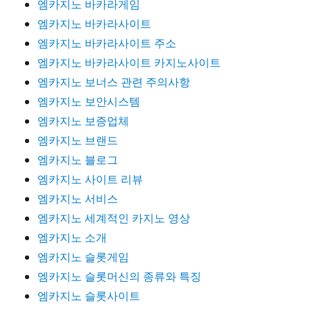
엠카지노 바카라게임
엠카지노 바카라사이트
엠카지노 바카라사이트 주소
엠카지노 바카라사이트 카지노사이트
엠카지노 보너스 관련 주의사항
엠카지노 보안시스템
엠카지노 보증업체
엠카지노 브랜드
엠카지노 블로그
엠카지노 사이트 리뷰
엠카지노 서비스
엠카지노 세계적인 카지노 영상
엠카지노 소개
엠카지노 슬롯게임
엠카지노 슬롯머신의 종류와 특징
엠카지노 슬롯사이트