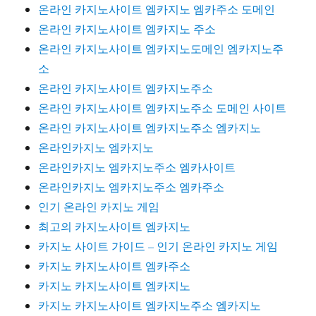
온라인 카지노사이트 엠카지노 엠카주소 도메인
온라인 카지노사이트 엠카지노 주소
온라인 카지노사이트 엠카지노도메인 엠카지노주
소
온라인 카지노사이트 엠카지노주소
온라인 카지노사이트 엠카지노주소 도메인 사이트
온라인 카지노사이트 엠카지노주소 엠카지노
온라인카지노 엠카지노
온라인카지노 엠카지노주소 엠카사이트
온라인카지노 엠카지노주소 엠카주소
인기 온라인 카지노 게임
최고의 카지노사이트 엠카지노
카지노 사이트 가이드 – 인기 온라인 카지노 게임
카지노 카지노사이트 엠카주소
카지노 카지노사이트 엠카지노
카지노 카지노사이트 엠카지노주소 엠카지노