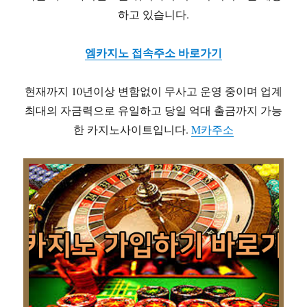
하고 있습니다.
엠카지노 접속주소 바로가기
현재까지 10년이상 변함없이 무사고 운영 중이며 업계
최대의 자금력으로 유일하고 당일 억대 출금까지 가능
한 카지노사이트입니다.
M카주소