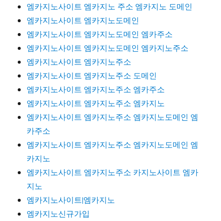
엠카지노사이트 엠카지노 주소 엠카지노 도메인
엠카지노사이트 엠카지노도메인
엠카지노사이트 엠카지노도메인 엠카주소
엠카지노사이트 엠카지노도메인 엠카지노주소
엠카지노사이트 엠카지노주소
엠카지노사이트 엠카지노주소 도메인
엠카지노사이트 엠카지노주소 엠카주소
엠카지노사이트 엠카지노주소 엠카지노
엠카지노사이트 엠카지노주소 엠카지노도메인 엠
카주소
엠카지노사이트 엠카지노주소 엠카지노도메인 엠
카지노
엠카지노사이트 엠카지노주소 카지노사이트 엠카
지노
엠카지노사이트|엠카지노
엠카지노신규가입