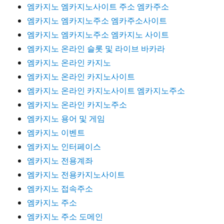
엠카지노 엠카지노사이트 주소 엠카주소
엠카지노 엠카지노주소 엠카주소사이트
엠카지노 엠카지노주소 엠카지노 사이트
엠카지노 온라인 슬롯 및 라이브 바카라
엠카지노 온라인 카지노
엠카지노 온라인 카지노사이트
엠카지노 온라인 카지노사이트 엠카지노주소
엠카지노 온라인 카지노주소
엠카지노 용어 및 게임
엠카지노 이벤트
엠카지노 인터페이스
엠카지노 전용계좌
엠카지노 전용카지노사이트
엠카지노 접속주소
엠카지노 주소
엠카지노 주소 도메인