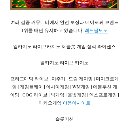
여러 검증 커뮤니티에서 안전 보장과 메이로써 브랜드
1위를 매년 유지하고 있습니다.
레드불토토
엠카지노 라이브카지노 & 슬롯 게임 정식 라이센스
엠카지노 라이브 카지노
프라그매틱 라이브 | 이주기 | 드림 게이밍 | 마이크로게
임 | 게임플레이 | 아시아게임 | WM게임 | 에볼루션 게
이밍 | COG 라이브 | 빅게임 | 올벳게임 | 엑스프로게임 |
마카오게임
야옹이사이트
슬롯머신