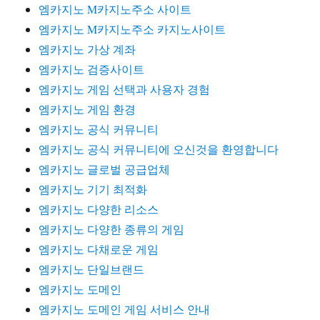
엠카지노 M카지노주소 사이트
엠카지노 M카지노주소 카지노사이트
엠카지노 가상 계좌
엠카지노 검증사이트
엠카지노 게임 선택과 사용자 경험
엠카지노 게임 환경
엠카지노 공식 커뮤니티
엠카지노 공식 커뮤니티에 오신것을 환영합니다
엠카지노 글로벌 공급업체
엠카지노 기기 최적화
엠카지노 다양한 리소스
엠카지노 다양한 종류의 게임
엠카지노 다채로운 게임
엠카지노 단일브랜드
엠카지노 도메인
엠카지노 도메인 게임 서비스 안내