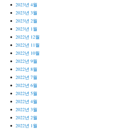
2023년 4월
2023년 3월
2023년 2월
2023년 1월
2022년 12월
2022년 11월
2022년 10월
2022년 9월
2022년 8월
2022년 7월
2022년 6월
2022년 5월
2022년 4월
2022년 3월
2022년 2월
2022년 1월