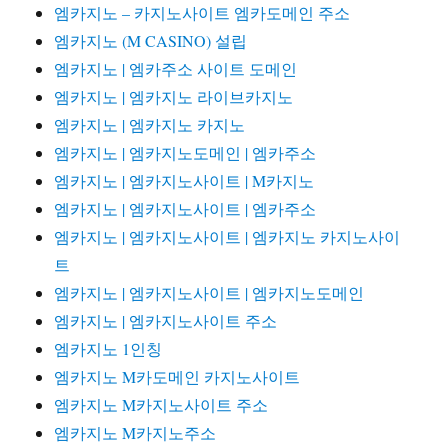
엠카지노 – 카지노사이트 엠카도메인 주소
엠카지노 (M CASINO) 설립
엠카지노 | 엠카주소 사이트 도메인
엠카지노 | 엠카지노 라이브카지노
엠카지노 | 엠카지노 카지노
엠카지노 | 엠카지노도메인 | 엠카주소
엠카지노 | 엠카지노사이트 | M카지노
엠카지노 | 엠카지노사이트 | 엠카주소
엠카지노 | 엠카지노사이트 | 엠카지노 카지노사이
트
엠카지노 | 엠카지노사이트 | 엠카지노도메인
엠카지노 | 엠카지노사이트 주소
엠카지노 1인칭
엠카지노 M카도메인 카지노사이트
엠카지노 M카지노사이트 주소
엠카지노 M카지노주소