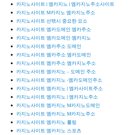
카지노사이트 | 엠카지노 | 엠카지노주소사이트
카지노사이트 M카지노 엠카지노주소
카지노사이트 선탞시 중요한 요소
카지노사이트 엠카도메인 엠카주소
카지노사이트 엠카도메인 엠카지노
카지노사이트 엠카주소 도메인
카지노사이트 엠카주소 엠카도메인
카지노사이트 엠카주소 엠카지노주소
카지노사이트 엠카지노 – 도메인 주소
카지노사이트 엠카지노 -엠카도메인주소
카지노사이트 엠카지노 | 엠카사이트주소
카지노사이트 엠카지노 | 엠카지노주소
카지노사이트 엠카지노 M카지노도메인
카지노사이트 엠카지노 M카지노주소
카지노사이트 엠카지노 롤링
카지노사이트 엠카지노 스포츠