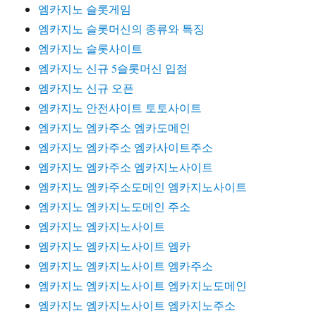
엠카지노 슬롯게임
엠카지노 슬롯머신의 종류와 특징
엠카지노 슬롯사이트
엠카지노 신규 5슬롯머신 입점
엠카지노 신규 오픈
엠카지노 안전사이트 토토사이트
엠카지노 엠카주소 엠카도메인
엠카지노 엠카주소 엠카사이트주소
엠카지노 엠카주소 엠카지노사이트
엠카지노 엠카주소도메인 엠카지노사이트
엠카지노 엠카지노도메인 주소
엠카지노 엠카지노사이트
엠카지노 엠카지노사이트 엠카
엠카지노 엠카지노사이트 엠카주소
엠카지노 엠카지노사이트 엠카지노도메인
엠카지노 엠카지노사이트 엠카지노주소