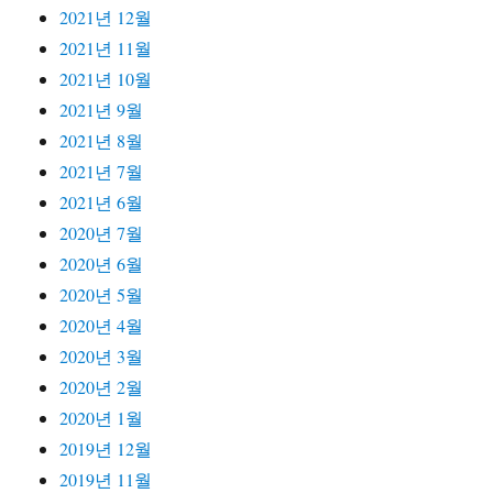
2021년 12월
2021년 11월
2021년 10월
2021년 9월
2021년 8월
2021년 7월
2021년 6월
2020년 7월
2020년 6월
2020년 5월
2020년 4월
2020년 3월
2020년 2월
2020년 1월
2019년 12월
2019년 11월