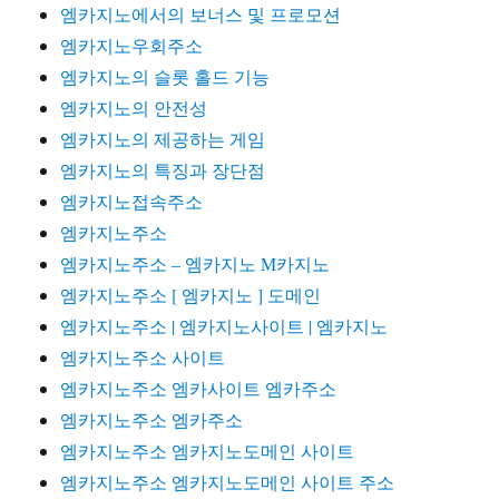
엠카지노에서의 보너스 및 프로모션
엠카지노우회주소
엠카지노의 슬롯 홀드 기능
엠카지노의 안전성
엠카지노의 제공하는 게임
엠카지노의 특징과 장단점
엠카지노접속주소
엠카지노주소
엠카지노주소 – 엠카지노 M카지노
엠카지노주소 [ 엠카지노 ] 도메인
엠카지노주소 | 엠카지노사이트 | 엠카지노
엠카지노주소 사이트
엠카지노주소 엠카사이트 엠카주소
엠카지노주소 엠카주소
엠카지노주소 엠카지노도메인 사이트
엠카지노주소 엠카지노도메인 사이트 주소