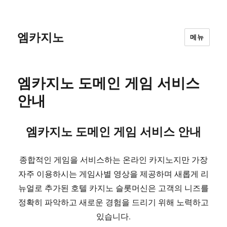
엠카지노
메뉴
엠카지노 도메인 게임 서비스
안내
엠카지노 도메인 게임 서비스 안내
종합적인 게임을 서비스하는 온라인 카지노지만 가장
자주 이용하시는 게임사별 영상을 제공하며 새롭게 리
뉴얼로 추가된 호텔 카지노 슬롯머신은 고객의 니즈를
정확히 파악하고 새로운 경험을 드리기 위해 노력하고
있습니다.