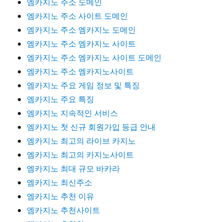
엠카지노 주소 도메인
엠카지노 주소 사이트 도메인
엠카지노 주소 엠카지노 도메인
엠카지노 주소 엠카지노 사이트
엠카지노 주소 엠카지노 사이트 도메인
엠카지노 주소 엠카지노사이트
엠카지노 주요 게임 정보 및 특징
엠카지노 주요 특징
엠카지노 지속적인 서비스
엠카지노 첫 신규 회원가입 등급 안내
엠카지노 최고의 라이브 카지노
엠카지노 최고의 카지노사이트
엠카지노 최대 규모 바카라
엠카지노 최신주소
엠카지노 추천 이유
엠카지노 추천사이트