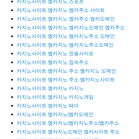
카지노사이트 엠카지노 스포츠
카지노사이트 엠카지노 엠카주소 사이트
카지노사이트 엠카지노 엠카주소 엠카도메인
카지노사이트 엠카지노 엠카지노도메인 엠카주소
카지노사이트 엠카지노 엠카지노주소 도메인
카지노사이트 엠카지노 엠카지노주소도메인
카지노사이트 엠카지노 전용사이트
카지노사이트 엠카지노 접속주소
카지노사이트 엠카지노 주소 엠카지노 도메인
카지노사이트 엠카지노 주소 엠카지노사이트
카지노사이트 엠카지노 카지노
카지노사이트 엠카지노 카지노게임
카지노사이트 엠카지노 테더
카지노사이트 엠카지노|엠카도메인
카지노사이트 엠카지노|엠카지노주소|엠카주소
카지노사이트 엠카지노도메인 엠카사이트 주소