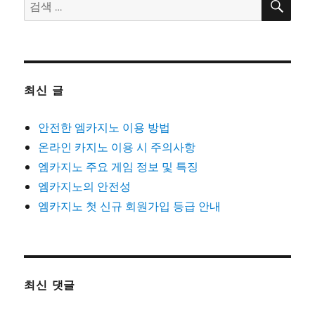
색
색:
최신 글
안전한 엠카지노 이용 방법
온라인 카지노 이용 시 주의사항
엠카지노 주요 게임 정보 및 특징
엠카지노의 안전성
엠카지노 첫 신규 회원가입 등급 안내
최신 댓글