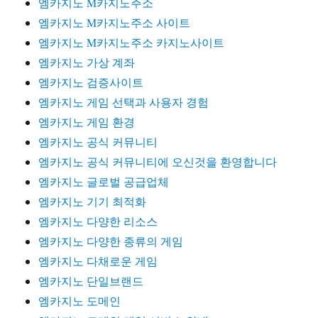
엠카지노 M카지노주소
엠카지노 M카지노주소 사이트
엠카지노 M카지노주소 카지노사이트
엠카지노 가상 계좌
엠카지노 검증사이트
엠카지노 게임 선택과 사용자 경험
엠카지노 게임 환경
엠카지노 공식 커뮤니티
엠카지노 공식 커뮤니티에 오신것을 환영합니다
엠카지노 글로벌 공급업체
엠카지노 기기 최적화
엠카지노 다양한 리소스
엠카지노 다양한 종류의 게임
엠카지노 다채로운 게임
엠카지노 단일브랜드
엠카지노 도메인