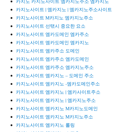
카지노 카지노사이트 엠카지노주소 엠카지노
카지노사이트 | 엠카지노 | 엠카지노주소사이트
카지노사이트 M카지노 엠카지노주소
카지노사이트 선탞시 중요한 요소
카지노사이트 엠카도메인 엠카주소
카지노사이트 엠카도메인 엠카지노
카지노사이트 엠카주소 도메인
카지노사이트 엠카주소 엠카도메인
카지노사이트 엠카주소 엠카지노주소
카지노사이트 엠카지노 – 도메인 주소
카지노사이트 엠카지노 -엠카도메인주소
카지노사이트 엠카지노 | 엠카사이트주소
카지노사이트 엠카지노 | 엠카지노주소
카지노사이트 엠카지노 M카지노도메인
카지노사이트 엠카지노 M카지노주소
카지노사이트 엠카지노 롤링