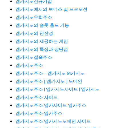
엠카지노신규가입
엠카지노에서의 보너스 및 프로모션
엠카지노우회주소
엠카지노의 슬롯 홀드 기능
엠카지노의 안전성
엠카지노의 제공하는 게임
엠카지노의 특징과 장단점
엠카지노접속주소
엠카지노주소
엠카지노주소 – 엠카지노 M카지노
엠카지노주소 [ 엠카지노 ] 도메인
엠카지노주소 | 엠카지노사이트 | 엠카지노
엠카지노주소 사이트
엠카지노주소 엠카사이트 엠카주소
엠카지노주소 엠카주소
엠카지노주소 엠카지노도메인 사이트