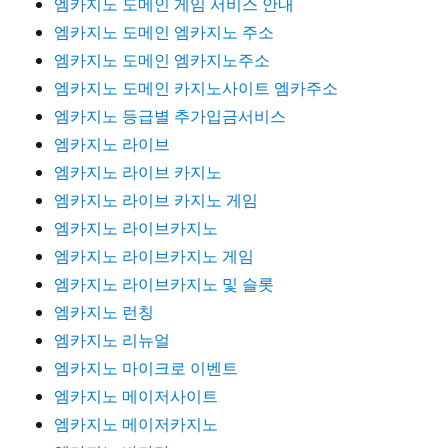
엠카지노 도메인 게임 서비스 안내
엠카지노 도메인 엠카지노 주소
엠카지노 도메인 엠카지노주소
엠카지노 도메인 카지노사이트 엠카주소
엠카지노 등급별 추가입금서비스
엠카지노 라이브
엠카지노 라이브 카지노
엠카지노 라이브 카지노 게임
엠카지노 라이브카지노
엠카지노 라이브카지노 게임
엠카지노 라이브카지노 및 슬롯
엠카지노 런칭
엠카지노 리뉴얼
엠카지노 마이크로 이벤트
엠카지노 메이저사이트
엠카지노 메이저카지노