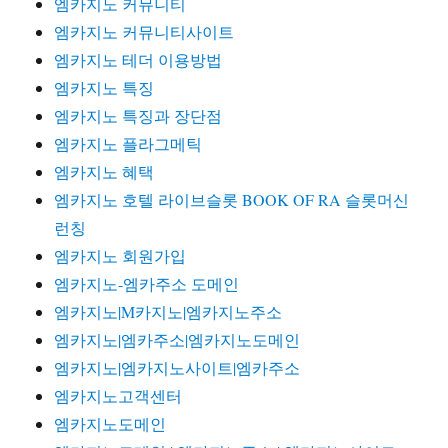
엠카지노 커뮤니티
엠카지노 커뮤니티사이트
엠카지노 테더 이용방법
엠카지노 특징
엠카지노 특징과 장단점
엠카지노 플라그메틱
엠카지노 혜택
엠카지노 호텔 라이브슬롯 BOOK OF RA 슬롯머신
런칭
엠카지노 회원가입
엠카지노-엠카주소 도메인
엠카지노|M카지노|엠카지노주소
엠카지노|엠카주소|엠카지노도메인
엠카지노|엠카지노사이트|엠카주소
엠카지노고객센터
엠카지노도메인