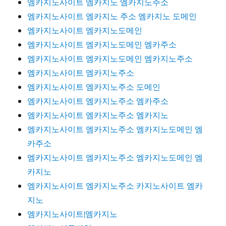
엠카지노사이트 엠카지노 엠카지노주소
엠카지노사이트 엠카지노 주소 엠카지노 도메인
엠카지노사이트 엠카지노도메인
엠카지노사이트 엠카지노도메인 엠카주소
엠카지노사이트 엠카지노도메인 엠카지노주소
엠카지노사이트 엠카지노주소
엠카지노사이트 엠카지노주소 도메인
엠카지노사이트 엠카지노주소 엠카주소
엠카지노사이트 엠카지노주소 엠카지노
엠카지노사이트 엠카지노주소 엠카지노도메인 엠
카주소
엠카지노사이트 엠카지노주소 엠카지노도메인 엠
카지노
엠카지노사이트 엠카지노주소 카지노사이트 엠카
지노
엠카지노사이트|엠카지노