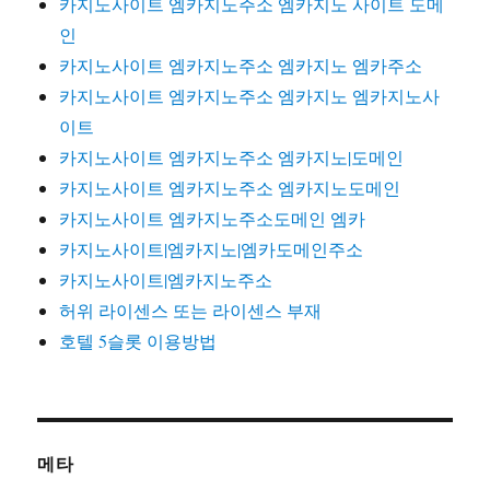
카지노사이트 엠카지노주소 엠카지노 사이트 도메
인
카지노사이트 엠카지노주소 엠카지노 엠카주소
카지노사이트 엠카지노주소 엠카지노 엠카지노사
이트
카지노사이트 엠카지노주소 엠카지노|도메인
카지노사이트 엠카지노주소 엠카지노도메인
카지노사이트 엠카지노주소도메인 엠카
카지노사이트|엠카지노|엠카도메인주소
카지노사이트|엠카지노주소
허위 라이센스 또는 라이센스 부재
호텔 5슬롯 이용방법
메타