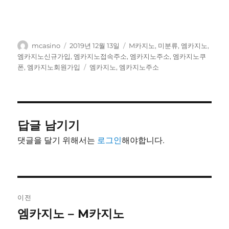
글
작
카
mcasino
2019년 12월 13일
M카지노
,
미분류
,
엠카지노
,
쓴
성
테
엠카지노신규가입
,
엠카지노접속주소
,
엠카지노주소
,
엠카지노쿠
이
일
고
태
폰
,
엠카지노회원가입
엠카지노
,
엠카지노주소
자
리
그
답글 남기기
댓글을 달기 위해서는
로그인
해야합니다.
글
이전
내
엠카지노 – M카지노
이
전