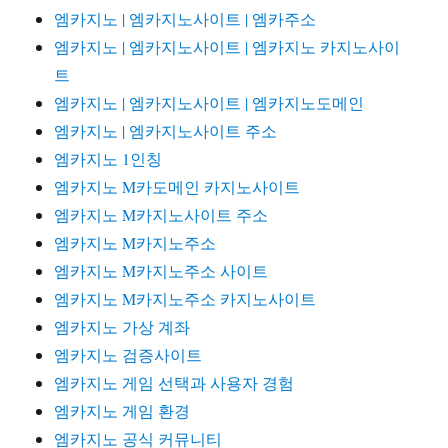
엠카지노 | 엠카지노사이트 | 엠카주소
엠카지노 | 엠카지노사이트 | 엠카지노 카지노사이
트
엠카지노 | 엠카지노사이트 | 엠카지노도메인
엠카지노 | 엠카지노사이트 주소
엠카지노 1인칭
엠카지노 M카도메인 카지노사이트
엠카지노 M카지노사이트 주소
엠카지노 M카지노주소
엠카지노 M카지노주소 사이트
엠카지노 M카지노주소 카지노사이트
엠카지노 가상 계좌
엠카지노 검증사이트
엠카지노 게임 선택과 사용자 경험
엠카지노 게임 환경
엠카지노 공식 커뮤니티