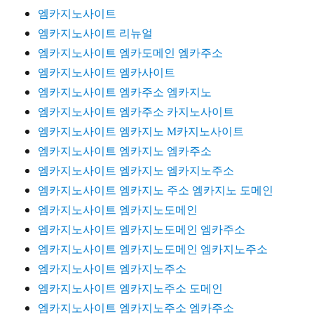
엠카지노사이트
엠카지노사이트 리뉴얼
엠카지노사이트 엠카도메인 엠카주소
엠카지노사이트 엠카사이트
엠카지노사이트 엠카주소 엠카지노
엠카지노사이트 엠카주소 카지노사이트
엠카지노사이트 엠카지노 M카지노사이트
엠카지노사이트 엠카지노 엠카주소
엠카지노사이트 엠카지노 엠카지노주소
엠카지노사이트 엠카지노 주소 엠카지노 도메인
엠카지노사이트 엠카지노도메인
엠카지노사이트 엠카지노도메인 엠카주소
엠카지노사이트 엠카지노도메인 엠카지노주소
엠카지노사이트 엠카지노주소
엠카지노사이트 엠카지노주소 도메인
엠카지노사이트 엠카지노주소 엠카주소