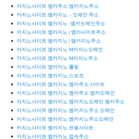
카지노사이트 엠카주소 엠카지노주소
카지노사이트 엠카지노 – 도메인 주소
카지노사이트 엠카지노 -엠카도메인주소
카지노사이트 엠카지노 | 엠카사이트주소
카지노사이트 엠카지노 | 엠카지노주소
카지노사이트 엠카지노 M카지노도메인
카지노사이트 엠카지노 M카지노주소
카지노사이트 엠카지노 롤링
카지노사이트 엠카지노 스포츠
카지노사이트 엠카지노 엠카주소 사이트
카지노사이트 엠카지노 엠카주소 엠카도메인
카지노사이트 엠카지노 엠카지노도메인 엠카주소
카지노사이트 엠카지노 엠카지노주소 도메인
카지노사이트 엠카지노 엠카지노주소도메인
카지노사이트 엠카지노 전용사이트
카지노사이트 엠카지노 접속주소