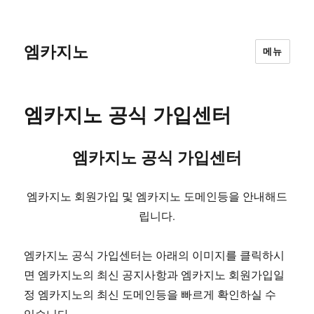
엠카지노
메뉴
엠카지노 공식 가입센터
엠카지노 공식 가입센터
엠카지노 회원가입 및 엠카지노 도메인등을 안내해드
립니다.
엠카지노 공식 가입센터는 아래의 이미지를 클릭하시
면 엠카지노의 최신 공지사항과 엠카지노 회원가입일
정 엠카지노의 최신 도메인등을 빠르게 확인하실 수
있습니다.