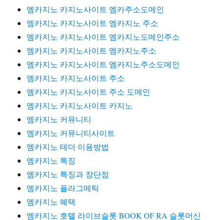
엠카지노 카지노사이트 엠카주소도메인
엠카지노 카지노사이트 엠카지노 주소
엠카지노 카지노사이트 엠카지노도메인주소
엠카지노 카지노사이트 엠카지노주소
엠카지노 카지노사이트 엠카지노주소도메인
엠카지노 카지노사이트 주소
엠카지노 카지노사이트 주소 도메인
엠카지노 카지노사이트 카지노
엠카지노 커뮤니티
엠카지노 커뮤니티사이트
엠카지노 테더 이용방법
엠카지노 특징
엠카지노 특징과 장단점
엠카지노 플라그메틱
엠카지노 혜택
엠카지노 호텔 라이브슬롯 BOOK OF RA 슬롯머신