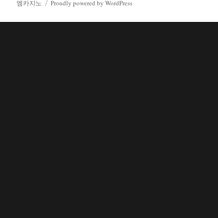
엠카지노
Proudly powered by WordPress