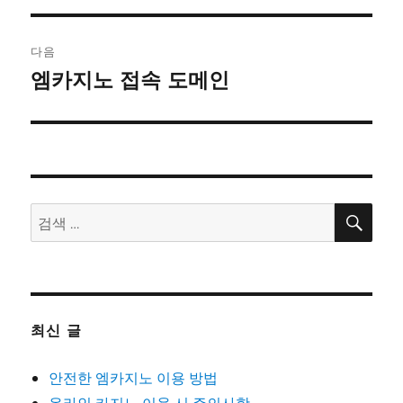
비
글:
게
다음
이
엠카지노 접속 도메인
다
음
션
글:
검
검
색
색:
최신 글
안전한 엠카지노 이용 방법
온라인 카지노 이용 시 주의사항