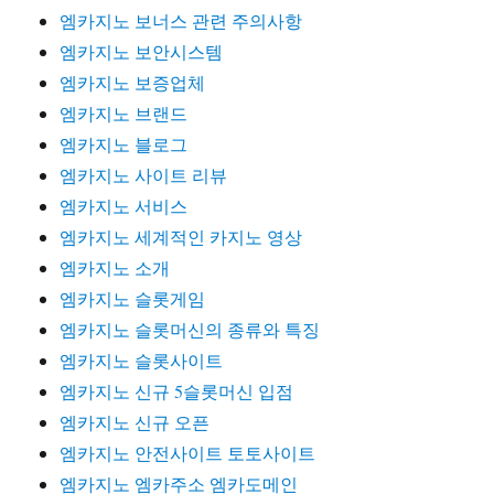
엠카지노 보너스 관련 주의사항
엠카지노 보안시스템
엠카지노 보증업체
엠카지노 브랜드
엠카지노 블로그
엠카지노 사이트 리뷰
엠카지노 서비스
엠카지노 세계적인 카지노 영상
엠카지노 소개
엠카지노 슬롯게임
엠카지노 슬롯머신의 종류와 특징
엠카지노 슬롯사이트
엠카지노 신규 5슬롯머신 입점
엠카지노 신규 오픈
엠카지노 안전사이트 토토사이트
엠카지노 엠카주소 엠카도메인