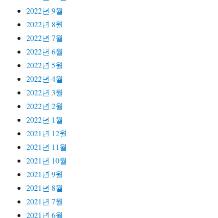
2022년 9월
2022년 8월
2022년 7월
2022년 6월
2022년 5월
2022년 4월
2022년 3월
2022년 2월
2022년 1월
2021년 12월
2021년 11월
2021년 10월
2021년 9월
2021년 8월
2021년 7월
2021년 6월