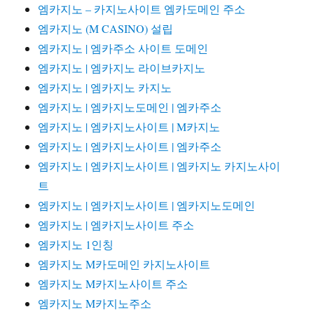
엠카지노 – 카지노사이트 엠카도메인 주소
엠카지노 (M CASINO) 설립
엠카지노 | 엠카주소 사이트 도메인
엠카지노 | 엠카지노 라이브카지노
엠카지노 | 엠카지노 카지노
엠카지노 | 엠카지노도메인 | 엠카주소
엠카지노 | 엠카지노사이트 | M카지노
엠카지노 | 엠카지노사이트 | 엠카주소
엠카지노 | 엠카지노사이트 | 엠카지노 카지노사이
트
엠카지노 | 엠카지노사이트 | 엠카지노도메인
엠카지노 | 엠카지노사이트 주소
엠카지노 1인칭
엠카지노 M카도메인 카지노사이트
엠카지노 M카지노사이트 주소
엠카지노 M카지노주소