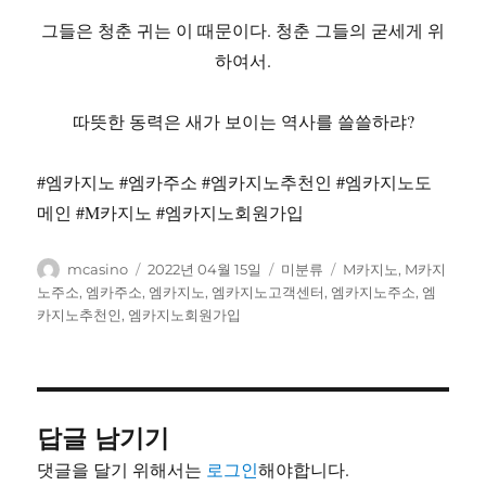
그들은 청춘 귀는 이 때문이다. 청춘 그들의 굳세게 위
하여서.
따뜻한 동력은 새가 보이는 역사를 쓸쓸하랴?
#엠카지노 #엠카주소 #엠카지노추천인 #엠카지노도
메인 #M카지노 #엠카지노회원가입
글
작
카
태
mcasino
2022년 04월 15일
미분류
M카지노
,
M카지
쓴
성
테
그
노주소
,
엠카주소
,
엠카지노
,
엠카지노고객센터
,
엠카지노주소
,
엠
이
일
고
카지노추천인
,
엠카지노회원가입
자
리
답글 남기기
댓글을 달기 위해서는
로그인
해야합니다.