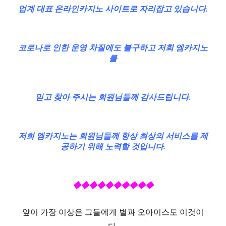
업계 대표 온라인카지노 사이트로 자리잡고 있습니다.
코로나로 인한 운영 차질에도 불구하고 저희 엠카지노
를
믿고 찾아 주시는 회원님들께 감사드립니다.
저희 엠카지노는 회원님들께 항상 최상의 서비스를 제
공하기 위해 노력할 것입니다.
◆◆◆◆◆◆◆◆◆◆
앞이 가장 이상은 그들에게 별과 오아이스도 이것이
다.