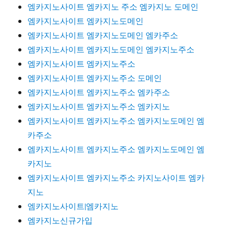
엠카지노사이트 엠카지노 주소 엠카지노 도메인
엠카지노사이트 엠카지노도메인
엠카지노사이트 엠카지노도메인 엠카주소
엠카지노사이트 엠카지노도메인 엠카지노주소
엠카지노사이트 엠카지노주소
엠카지노사이트 엠카지노주소 도메인
엠카지노사이트 엠카지노주소 엠카주소
엠카지노사이트 엠카지노주소 엠카지노
엠카지노사이트 엠카지노주소 엠카지노도메인 엠
카주소
엠카지노사이트 엠카지노주소 엠카지노도메인 엠
카지노
엠카지노사이트 엠카지노주소 카지노사이트 엠카
지노
엠카지노사이트|엠카지노
엠카지노신규가입