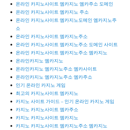
온라인 카지노사이트 엠카지노 엠카주소 도메인
온라인 카지노사이트 엠카지노 주소
온라인 카지노사이트 엠카지노도메인 엠카지노주
소
온라인 카지노사이트 엠카지노주소
온라인 카지노사이트 엠카지노주소 도메인 사이트
온라인 카지노사이트 엠카지노주소 엠카지노
온라인카지노 엠카지노
온라인카지노 엠카지노주소 엠카사이트
온라인카지노 엠카지노주소 엠카주소
인기 온라인 카지노 게임
최고의 카지노사이트 엠카지노
카지노 사이트 가이드 – 인기 온라인 카지노 게임
카지노 카지노사이트 엠카주소
카지노 카지노사이트 엠카지노
카지노 카지노사이트 엠카지노주소 엠카지노