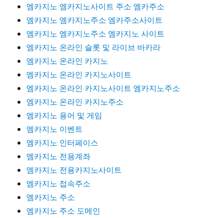
엠카지노 엠카지노사이트 주소 엠카주소
엠카지노 엠카지노주소 엠카주소사이트
엠카지노 엠카지노주소 엠카지노 사이트
엠카지노 온라인 슬롯 및 라이브 바카라
엠카지노 온라인 카지노
엠카지노 온라인 카지노사이트
엠카지노 온라인 카지노사이트 엠카지노주소
엠카지노 온라인 카지노주소
엠카지노 용어 및 게임
엠카지노 이벤트
엠카지노 인터페이스
엠카지노 전용계좌
엠카지노 전용카지노사이트
엠카지노 접속주소
엠카지노 주소
엠카지노 주소 도메인