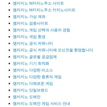
엠카지노 M카지노주소 사이트
엠카지노 M카지노주소 카지노사이트
엠카지노 가상 계좌
엠카지노 검증사이트
엠카지노 게임 선택과 사용자 경험
엠카지노 게임 환경
엠카지노 공식 커뮤니티
엠카지노 공식 커뮤니티에 오신것을 환영합니다
엠카지노 글로벌 공급업체
엠카지노 기기 최적화
엠카지노 다양한 리소스
엠카지노 다양한 종류의 게임
엠카지노 다채로운 게임
엠카지노 단일브랜드
엠카지노 도메인
엠카지노 도메인 게임 서비스 안내