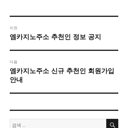
글
이전
내
엠카지노주소 추천인 정보 공지
이
전
비
글:
게
다음
이
엠카지노주소 신규 추천인 회원가입
다
음
안내
션
글:
검
검
색