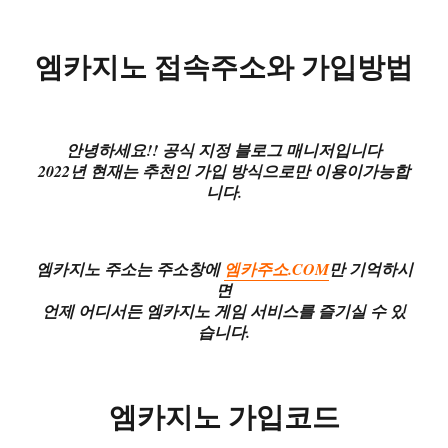
엠카지노 접속주소와 가입방법
안녕하세요!! 공식 지정 블로그 매니저입니다
2022년 현재는 추천인 가입 방식으로만 이용이가능합
니다.
엠카지노 주소는 주소창에
엠카주소.COM
만 기억하시
면
언제 어디서든 엠카지노 게임 서비스를 즐기실 수 있
습니다.
엠카지노 가입코드