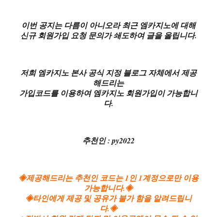
이번 공지는 다름이 아니오라 최근 엠카지노에 대해
신규 회원가입 요청 문의가 쇄도하여 글을 올립니다.
저희 엠카지노 본사 공식 지정 블로그 자체에서 제공
해드리는
가입코드를 이용하여 엠카지노 회원가입이 가능합니
다.
추천인 : py2022
◈제공해드리는 추천인 코드는 1인 1계정으로만 이용
가능합니다.◈
◈타인에게 제공 및 공유가 불가 함을 알려드립니
다.◈