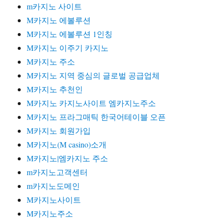
m카지노 사이트
M카지노 에볼루션
M카지노 에볼루션 1인칭
M카지노 이주기 카지노
M카지노 주소
M카지노 지역 중심의 글로벌 공급업체
M카지노 추천인
M카지노 카지노사이트 엠카지노주소
M카지노 프라그매틱 한국어테이블 오픈
M카지노 회원가입
M카지노(M casino)소개
M카지노|엠카지노 주소
m카지노고객센터
m카지노도메인
M카지노사이트
M카지노주소