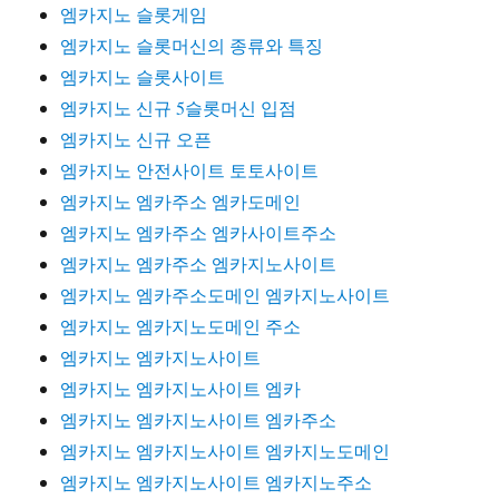
엠카지노 슬롯게임
엠카지노 슬롯머신의 종류와 특징
엠카지노 슬롯사이트
엠카지노 신규 5슬롯머신 입점
엠카지노 신규 오픈
엠카지노 안전사이트 토토사이트
엠카지노 엠카주소 엠카도메인
엠카지노 엠카주소 엠카사이트주소
엠카지노 엠카주소 엠카지노사이트
엠카지노 엠카주소도메인 엠카지노사이트
엠카지노 엠카지노도메인 주소
엠카지노 엠카지노사이트
엠카지노 엠카지노사이트 엠카
엠카지노 엠카지노사이트 엠카주소
엠카지노 엠카지노사이트 엠카지노도메인
엠카지노 엠카지노사이트 엠카지노주소