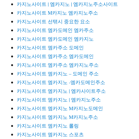
카지노사이트 | 엠카지노 | 엠카지노주소사이트
카지노사이트 M카지노 엠카지노주소
카지노사이트 선탞시 중요한 요소
카지노사이트 엠카도메인 엠카주소
카지노사이트 엠카도메인 엠카지노
카지노사이트 엠카주소 도메인
카지노사이트 엠카주소 엠카도메인
카지노사이트 엠카주소 엠카지노주소
카지노사이트 엠카지노 – 도메인 주소
카지노사이트 엠카지노 -엠카도메인주소
카지노사이트 엠카지노 | 엠카사이트주소
카지노사이트 엠카지노 | 엠카지노주소
카지노사이트 엠카지노 M카지노도메인
카지노사이트 엠카지노 M카지노주소
카지노사이트 엠카지노 롤링
카지노사이트 엠카지노 스포츠