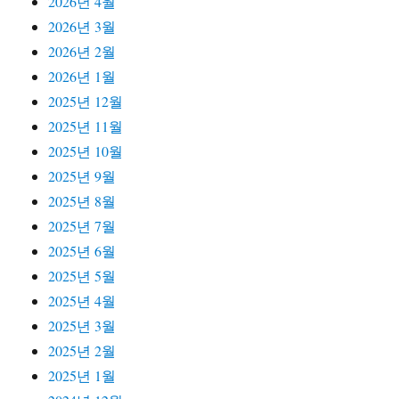
2026년 4월
2026년 3월
2026년 2월
2026년 1월
2025년 12월
2025년 11월
2025년 10월
2025년 9월
2025년 8월
2025년 7월
2025년 6월
2025년 5월
2025년 4월
2025년 3월
2025년 2월
2025년 1월