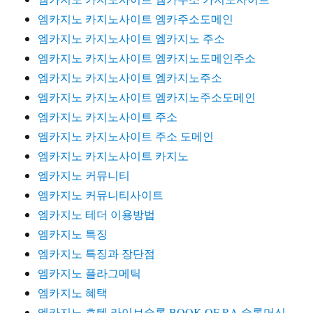
엠카지노 카지노사이트 엠카주소도메인
엠카지노 카지노사이트 엠카지노 주소
엠카지노 카지노사이트 엠카지노도메인주소
엠카지노 카지노사이트 엠카지노주소
엠카지노 카지노사이트 엠카지노주소도메인
엠카지노 카지노사이트 주소
엠카지노 카지노사이트 주소 도메인
엠카지노 카지노사이트 카지노
엠카지노 커뮤니티
엠카지노 커뮤니티사이트
엠카지노 테더 이용방법
엠카지노 특징
엠카지노 특징과 장단점
엠카지노 플라그메틱
엠카지노 혜택
엠카지노 호텔 라이브슬롯 BOOK OF RA 슬롯머신