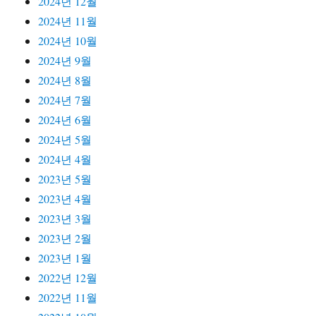
2024년 12월
2024년 11월
2024년 10월
2024년 9월
2024년 8월
2024년 7월
2024년 6월
2024년 5월
2024년 4월
2023년 5월
2023년 4월
2023년 3월
2023년 2월
2023년 1월
2022년 12월
2022년 11월