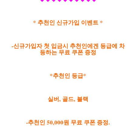
* 추천인 신규가입 이벤트 *
-신규가입자 첫 입금시 추천인에겐 등급에 차
등하는 무료 쿠폰 증정
*추천인 등급*
실버, 골드, 블랙
-추천인 50,000원 무료 쿠폰 증정.