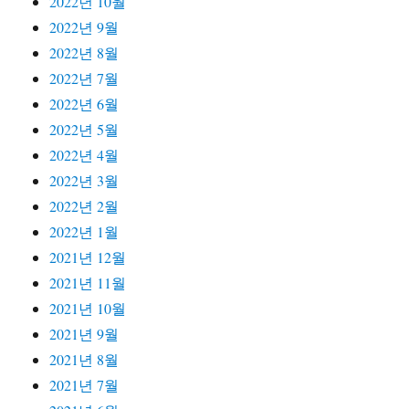
2022년 10월
2022년 9월
2022년 8월
2022년 7월
2022년 6월
2022년 5월
2022년 4월
2022년 3월
2022년 2월
2022년 1월
2021년 12월
2021년 11월
2021년 10월
2021년 9월
2021년 8월
2021년 7월