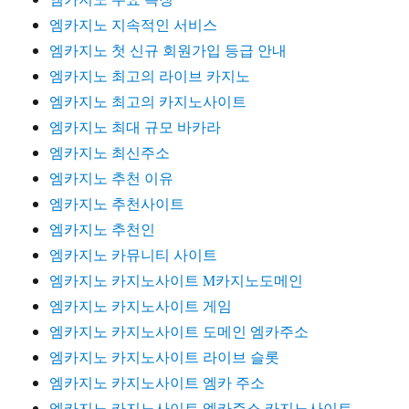
엠카지노 지속적인 서비스
엠카지노 첫 신규 회원가입 등급 안내
엠카지노 최고의 라이브 카지노
엠카지노 최고의 카지노사이트
엠카지노 최대 규모 바카라
엠카지노 최신주소
엠카지노 추천 이유
엠카지노 추천사이트
엠카지노 추천인
엠카지노 카뮤니티 사이트
엠카지노 카지노사이트 M카지노도메인
엠카지노 카지노사이트 게임
엠카지노 카지노사이트 도메인 엠카주소
엠카지노 카지노사이트 라이브 슬롯
엠카지노 카지노사이트 엠카 주소
엠카지노 카지노사이트 엠카주소 카지노사이트