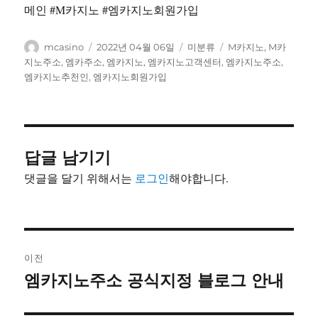
메인 #M카지노 #엠카지노회원가입
글
작
카
태
mcasino
2022년 04월 06일
미분류
M카지노
,
M카
쓴
성
테
그
지노주소
,
엠카주소
,
엠카지노
,
엠카지노고객센터
,
엠카지노주소
,
이
일
고
엠카지노추천인
,
엠카지노회원가입
자
리
답글 남기기
댓글을 달기 위해서는
로그인
해야합니다.
글
이전
내
엠카지노주소 공식지정 블로그 안내
이
전
비