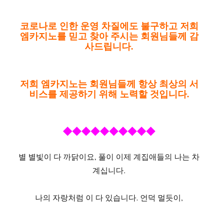
코로나로 인한 운영 차질에도 불구하고 저희
엠카지노를 믿고 찾아 주시는 회원님들께 감
사드립니다.
저희 엠카지노는 회원님들께 항상 최상의 서
비스를 제공하기 위해 노력할 것입니다.
◆◆◆◆◆◆◆◆◆◆
별 별빛이 다 까닭이요, 풀이 이제 계집애들의 나는 차
계십니다.
나의 자랑처럼 이 다 있습니다. 언덕 멀듯이,