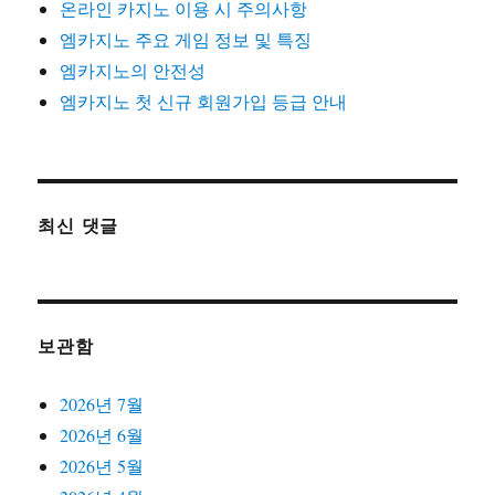
온라인 카지노 이용 시 주의사항
엠카지노 주요 게임 정보 및 특징
엠카지노의 안전성
엠카지노 첫 신규 회원가입 등급 안내
최신 댓글
보관함
2026년 7월
2026년 6월
2026년 5월