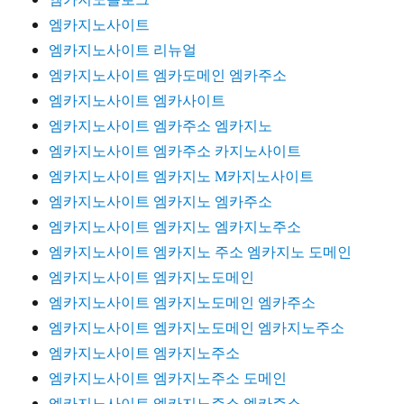
엠카지노사이트
엠카지노사이트 리뉴얼
엠카지노사이트 엠카도메인 엠카주소
엠카지노사이트 엠카사이트
엠카지노사이트 엠카주소 엠카지노
엠카지노사이트 엠카주소 카지노사이트
엠카지노사이트 엠카지노 M카지노사이트
엠카지노사이트 엠카지노 엠카주소
엠카지노사이트 엠카지노 엠카지노주소
엠카지노사이트 엠카지노 주소 엠카지노 도메인
엠카지노사이트 엠카지노도메인
엠카지노사이트 엠카지노도메인 엠카주소
엠카지노사이트 엠카지노도메인 엠카지노주소
엠카지노사이트 엠카지노주소
엠카지노사이트 엠카지노주소 도메인
엠카지노사이트 엠카지노주소 엠카주소