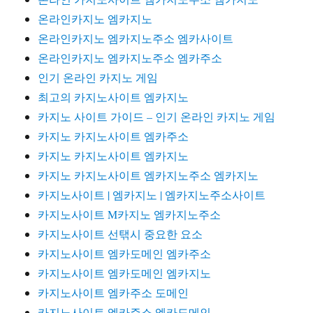
온라인카지노 엠카지노
온라인카지노 엠카지노주소 엠카사이트
온라인카지노 엠카지노주소 엠카주소
인기 온라인 카지노 게임
최고의 카지노사이트 엠카지노
카지노 사이트 가이드 – 인기 온라인 카지노 게임
카지노 카지노사이트 엠카주소
카지노 카지노사이트 엠카지노
카지노 카지노사이트 엠카지노주소 엠카지노
카지노사이트 | 엠카지노 | 엠카지노주소사이트
카지노사이트 M카지노 엠카지노주소
카지노사이트 선탞시 중요한 요소
카지노사이트 엠카도메인 엠카주소
카지노사이트 엠카도메인 엠카지노
카지노사이트 엠카주소 도메인
카지노사이트 엠카주소 엠카도메인