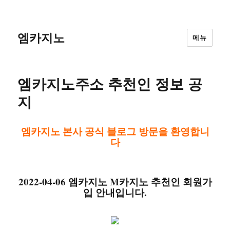
엠카지노
메뉴
엠카지노주소 추천인 정보 공
지
엠카지노 본사 공식 블로그 방문을 환영합니
다
2022-04-06 엠카지노 M카지노 추천인 회원가
입 안내입니다.