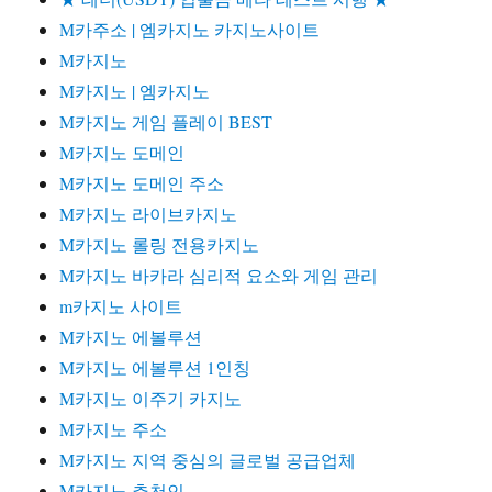
M카주소 | 엠카지노 카지노사이트
M카지노
M카지노 | 엠카지노
M카지노 게임 플레이 BEST
M카지노 도메인
M카지노 도메인 주소
M카지노 라이브카지노
M카지노 롤링 전용카지노
M카지노 바카라 심리적 요소와 게임 관리
m카지노 사이트
M카지노 에볼루션
M카지노 에볼루션 1인칭
M카지노 이주기 카지노
M카지노 주소
M카지노 지역 중심의 글로벌 공급업체
M카지노 추천인