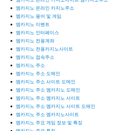
엠카지노 온라인 카지노주소
엠카지노 용어 및 게임
엠카지노 이벤트
엠카지노 인터페이스
엠카지노 전용계좌
엠카지노 전용카지노사이트
엠카지노 접속주소
엠카지노 주소
엠카지노 주소 도메인
엠카지노 주소 사이트 도메인
엠카지노 주소 엠카지노 도메인
엠카지노 주소 엠카지노 사이트
엠카지노 주소 엠카지노 사이트 도메인
엠카지노 주소 엠카지노사이트
엠카지노 주요 게임 정보 및 특징
엠카지노 주요 특징