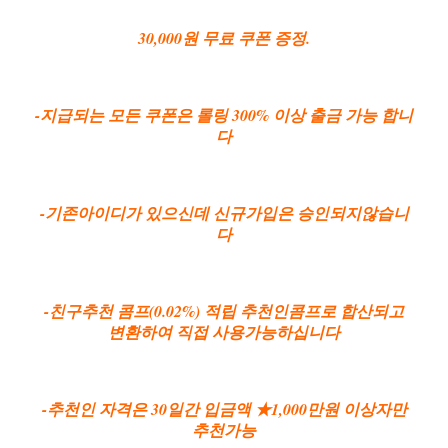
30,000원 무료 쿠폰 증정.
-지급되는 모든 쿠폰은 롤링 300% 이상 출금 가능 합니
다
-기존아이디가 있으신데 신규가입은 승인되지않습니
다
-친구추천 콤프(0.02%) 적립 추천인콤프로 합산되고
변환하여 직접 사용가능하십니다
-추천인 자격은 30일간 입금액 ★1,000만원 이상자만
추천가능