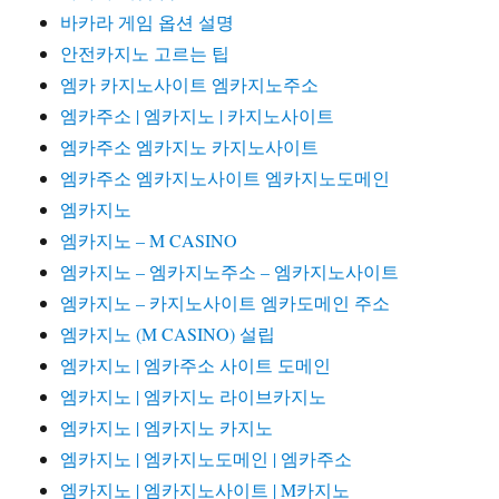
바카라 게임 옵션 설명
안전카지노 고르는 팁
엠카 카지노사이트 엠카지노주소
엠카주소 | 엠카지노 | 카지노사이트
엠카주소 엠카지노 카지노사이트
엠카주소 엠카지노사이트 엠카지노도메인
엠카지노
엠카지노 – M CASINO
엠카지노 – 엠카지노주소 – 엠카지노사이트
엠카지노 – 카지노사이트 엠카도메인 주소
엠카지노 (M CASINO) 설립
엠카지노 | 엠카주소 사이트 도메인
엠카지노 | 엠카지노 라이브카지노
엠카지노 | 엠카지노 카지노
엠카지노 | 엠카지노도메인 | 엠카주소
엠카지노 | 엠카지노사이트 | M카지노