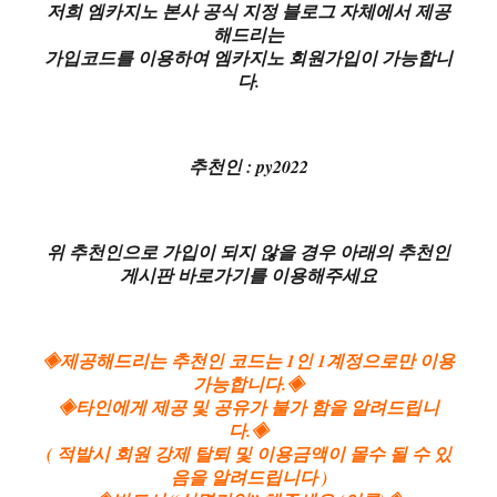
저희 엠카지노 본사 공식 지정 블로그 자체에서 제공
해드리는
가입코드를 이용하여 엠카지노 회원가입이 가능합니
다.
추천인 : py2022
위 추천인으로 가입이 되지 않을 경우 아래의 추천인
게시판 바로가기를 이용해주세요
◈제공해드리는 추천인 코드는 1인 1계정으로만 이용
가능합니다.◈
◈타인에게 제공 및 공유가 불가 함을 알려드립니
다.◈
( 적발시 회원 강제 탈퇴 및 이용금액이 몰수 될 수 있
음을 알려드립니다 )