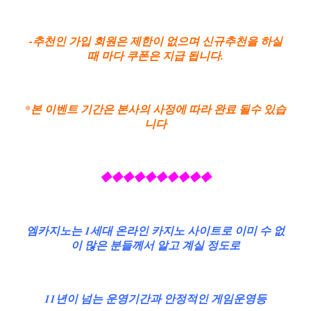
-추천인 가입 회원은 제한이 없으며 신규추천을 하실
때 마다 쿠폰은 지급 됩니다.
*본 이벤트 기간은 본사의 사정에 따라 완료 될수 있습
니다
◆◆◆◆◆◆◆◆◆◆
엠카지노는 1세대 온라인 카지노 사이트로 이미 수 없
이 많은 분들께서 알고 계실 정도로
11년이 넘는 운영기간과 안정적인 게임운영등