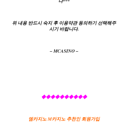
다***
위 내용 반드시 숙지 후 이용약관 동의하기 선택해주
시기 바랍니다.
– MCASINO –
◆◆◆◆◆◆◆◆◆◆
엠카지노 M카지노 추천인 회원가입