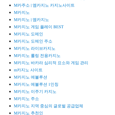
M카주소 | 엠카지노 카지노사이트
M카지노
M카지노 | 엠카지노
M카지노 게임 플레이 BEST
M카지노 도메인
M카지노 도메인 주소
M카지노 라이브카지노
M카지노 롤링 전용카지노
M카지노 바카라 심리적 요소와 게임 관리
m카지노 사이트
M카지노 에볼루션
M카지노 에볼루션 1인칭
M카지노 이주기 카지노
M카지노 주소
M카지노 지역 중심의 글로벌 공급업체
M카지노 추천인