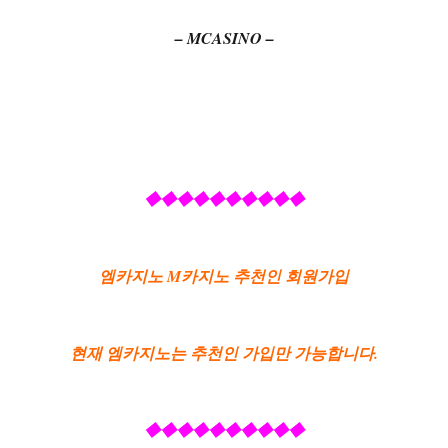
– MCASINO –
◆◆◆◆◆◆◆◆◆◆
엠카지노 M카지노 추천인 회원가입
현재 엠카지노는 추천인 가입만 가능합니다.
◆◆◆◆◆◆◆◆◆◆