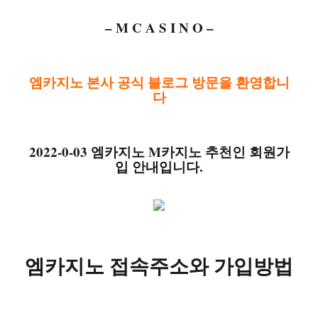
– M C A S I N O –
엠카지노 본사 공식 블로그 방문을 환영합니
다
2022-0-03 엠카지노 M카지노 추천인 회원가
입 안내입니다.
엠카지노 접속주소와 가입방법