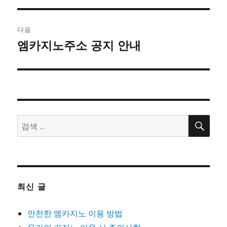
게
이
다음
엠카지노주소 공지 안내
다
션
음
글:
검
검
색
색:
최신 글
안전한 엠카지노 이용 방법