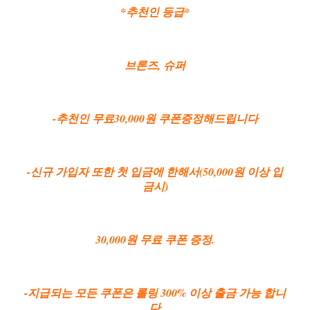
*추천인 등급*
브론즈, 슈퍼
-추천인 무료30,000원 쿠폰증정해드립니다
-신규 가입자 또한 첫 입금에 한해서(50,000원 이상 입
금시)
30,000원 무료 쿠폰 증정.
-지급되는 모든 쿠폰은 롤링 300% 이상 출금 가능 합니
다