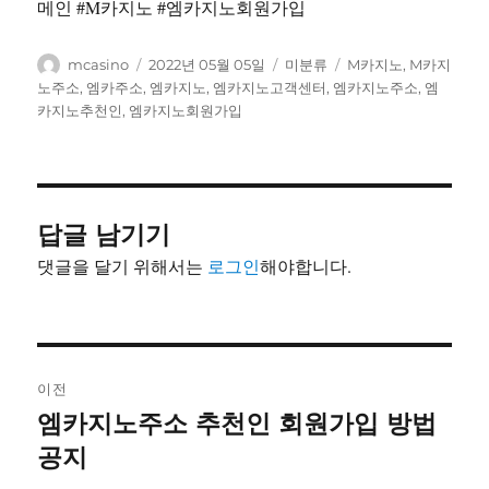
메인 #M카지노 #엠카지노회원가입
글
작
카
태
mcasino
2022년 05월 05일
미분류
M카지노
,
M카지
쓴
성
테
그
노주소
,
엠카주소
,
엠카지노
,
엠카지노고객센터
,
엠카지노주소
,
엠
이
일
고
카지노추천인
,
엠카지노회원가입
자
리
답글 남기기
댓글을 달기 위해서는
로그인
해야합니다.
글
이전
내
엠카지노주소 추천인 회원가입 방법
이
전
공지
비
글: