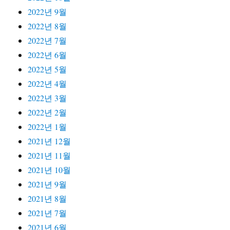
2022년 9월
2022년 8월
2022년 7월
2022년 6월
2022년 5월
2022년 4월
2022년 3월
2022년 2월
2022년 1월
2021년 12월
2021년 11월
2021년 10월
2021년 9월
2021년 8월
2021년 7월
2021년 6월