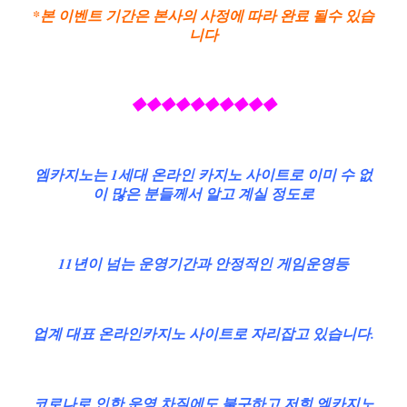
*본 이벤트 기간은 본사의 사정에 따라 완료 될수 있습
니다
◆◆◆◆◆◆◆◆◆◆
엠카지노는 1세대 온라인 카지노 사이트로 이미 수 없
이 많은 분들께서 알고 계실 정도로
11년이 넘는 운영기간과 안정적인 게임운영등
업계 대표 온라인카지노 사이트로 자리잡고 있습니다.
코로나로 인한 운영 차질에도 불구하고 저희 엠카지노