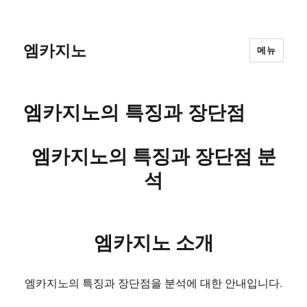
엠카지노
메뉴
엠카지노의 특징과 장단점
엠카지노의 특징과 장단점 분
석
엠카지노 소개
엠카지노의 특징과 장단점을 분석에 대한 안내입니다.