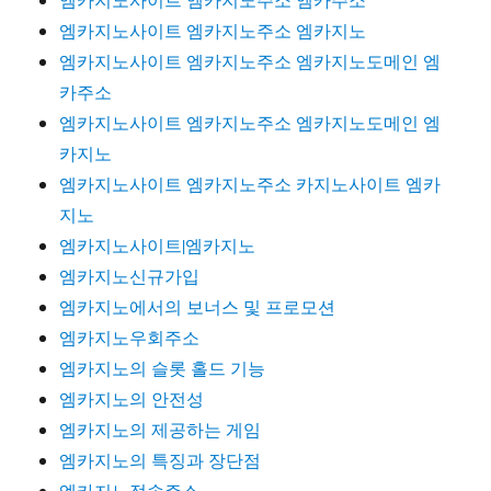
엠카지노사이트 엠카지노주소 엠카지노
엠카지노사이트 엠카지노주소 엠카지노도메인 엠
카주소
엠카지노사이트 엠카지노주소 엠카지노도메인 엠
카지노
엠카지노사이트 엠카지노주소 카지노사이트 엠카
지노
엠카지노사이트|엠카지노
엠카지노신규가입
엠카지노에서의 보너스 및 프로모션
엠카지노우회주소
엠카지노의 슬롯 홀드 기능
엠카지노의 안전성
엠카지노의 제공하는 게임
엠카지노의 특징과 장단점
엠카지노접속주소