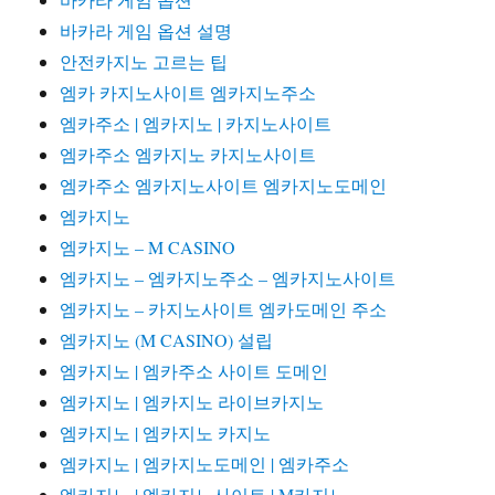
바카라 게임 옵션 설명
안전카지노 고르는 팁
엠카 카지노사이트 엠카지노주소
엠카주소 | 엠카지노 | 카지노사이트
엠카주소 엠카지노 카지노사이트
엠카주소 엠카지노사이트 엠카지노도메인
엠카지노
엠카지노 – M CASINO
엠카지노 – 엠카지노주소 – 엠카지노사이트
엠카지노 – 카지노사이트 엠카도메인 주소
엠카지노 (M CASINO) 설립
엠카지노 | 엠카주소 사이트 도메인
엠카지노 | 엠카지노 라이브카지노
엠카지노 | 엠카지노 카지노
엠카지노 | 엠카지노도메인 | 엠카주소
엠카지노 | 엠카지노사이트 | M카지노