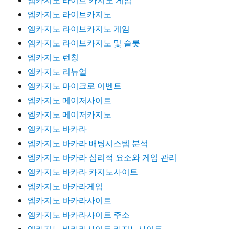
엠카지노 라이브카지노
엠카지노 라이브카지노 게임
엠카지노 라이브카지노 및 슬롯
엠카지노 런칭
엠카지노 리뉴얼
엠카지노 마이크로 이벤트
엠카지노 메이저사이트
엠카지노 메이저카지노
엠카지노 바카라
엠카지노 바카라 배팅시스템 분석
엠카지노 바카라 심리적 요소와 게임 관리
엠카지노 바카라 카지노사이트
엠카지노 바카라게임
엠카지노 바카라사이트
엠카지노 바카라사이트 주소
엠카지노 바카라사이트 카지노사이트