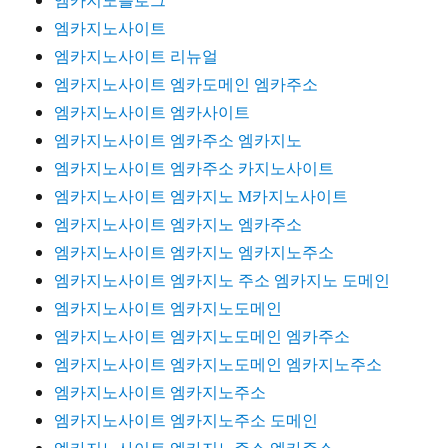
엠카지노사이트
엠카지노사이트 리뉴얼
엠카지노사이트 엠카도메인 엠카주소
엠카지노사이트 엠카사이트
엠카지노사이트 엠카주소 엠카지노
엠카지노사이트 엠카주소 카지노사이트
엠카지노사이트 엠카지노 M카지노사이트
엠카지노사이트 엠카지노 엠카주소
엠카지노사이트 엠카지노 엠카지노주소
엠카지노사이트 엠카지노 주소 엠카지노 도메인
엠카지노사이트 엠카지노도메인
엠카지노사이트 엠카지노도메인 엠카주소
엠카지노사이트 엠카지노도메인 엠카지노주소
엠카지노사이트 엠카지노주소
엠카지노사이트 엠카지노주소 도메인
엠카지노사이트 엠카지노주소 엠카주소