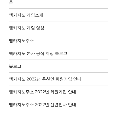
홈
엠카지노 게임소개
엠카지노 게임 영상
엠카지노주소
엠카지노 본사 공식 지정 블로그
블로그
엠카지노 2022년 추천인 회원가입 안내
엠카지노주소 2022년 회원가입 안내
엠카지노주소 2022년 신년인사 안내