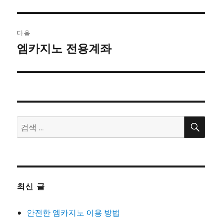
전
비
글:
게
다음
이
엠카지노 전용계좌
다
음
션
글:
검
검
색
색:
최신 글
안전한 엠카지노 이용 방법