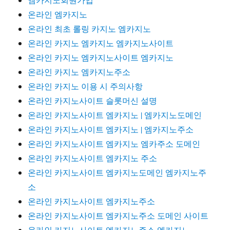
온라인 엠카지노
온라인 최초 롤링 카지노 엠카지노
온라인 카지노 엠카지노 엠카지노사이트
온라인 카지노 엠카지노사이트 엠카지노
온라인 카지노 엠카지노주소
온라인 카지노 이용 시 주의사항
온라인 카지노사이트 슬롯머신 설명
온라인 카지노사이트 엠카지노 | 엠카지노도메인
온라인 카지노사이트 엠카지노 | 엠카지노주소
온라인 카지노사이트 엠카지노 엠카주소 도메인
온라인 카지노사이트 엠카지노 주소
온라인 카지노사이트 엠카지노도메인 엠카지노주
소
온라인 카지노사이트 엠카지노주소
온라인 카지노사이트 엠카지노주소 도메인 사이트
온라인 카지노사이트 엠카지노주소 엠카지노