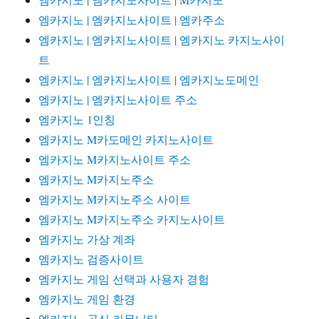
엠카지노 | 엠카지노사이트 | 엠카주소
엠카지노 | 엠카지노사이트 | 엠카지노 카지노사이
트
엠카지노 | 엠카지노사이트 | 엠카지노도메인
엠카지노 | 엠카지노사이트 주소
엠카지노 1인칭
엠카지노 M카도메인 카지노사이트
엠카지노 M카지노사이트 주소
엠카지노 M카지노주소
엠카지노 M카지노주소 사이트
엠카지노 M카지노주소 카지노사이트
엠카지노 가상 계좌
엠카지노 검증사이트
엠카지노 게임 선택과 사용자 경험
엠카지노 게임 환경
엠카지노 공식 커뮤니티