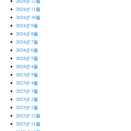
2024년 12월
2024년 11월
2024년 10월
2024년 9월
2024년 8월
2024년 7월
2024년 6월
2024년 5월
2024년 4월
2023년 5월
2023년 4월
2023년 3월
2023년 2월
2023년 1월
2022년 12월
2022년 11월