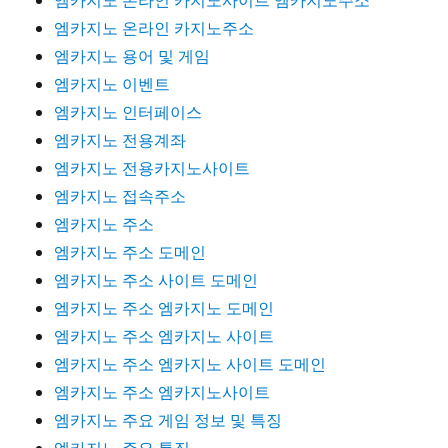
엠카지노 온라인 카지노주소
엠카지노 용어 및 게임
엠카지노 이벤트
엠카지노 인터페이스
엠카지노 전용계좌
엠카지노 전용카지노사이트
엠카지노 접속주소
엠카지노 주소
엠카지노 주소 도메인
엠카지노 주소 사이트 도메인
엠카지노 주소 엠카지노 도메인
엠카지노 주소 엠카지노 사이트
엠카지노 주소 엠카지노 사이트 도메인
엠카지노 주소 엠카지노사이트
엠카지노 주요 게임 정보 및 특징
엠카지노 주요 특징