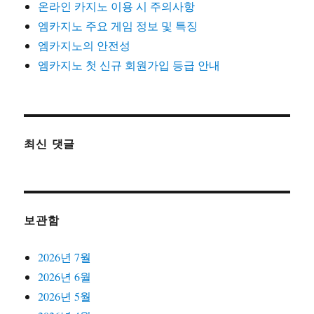
온라인 카지노 이용 시 주의사항
엠카지노 주요 게임 정보 및 특징
엠카지노의 안전성
엠카지노 첫 신규 회원가입 등급 안내
최신 댓글
보관함
2026년 7월
2026년 6월
2026년 5월