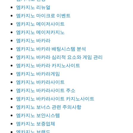
엠카지노 리뉴얼
엠카지노 마이크로 이벤트
엠카지노 메이저사이트
엠카지노 메이저카지노
엠카지노 바카라
엠카지노 바카라 배팅시스템 분석
엠카지노 바카라 심리적 요소와 게임 관리
엠카지노 바카라 카지노사이트
엠카지노 바카라게임
엠카지노 바카라사이트
엠카지노 바카라사이트 주소
엠카지노 바카라사이트 카지노사이트
엠카지노 보너스 관련 주의사항
엠카지노 보안시스템
엠카지노 보증업체
엠카지노 브랜드