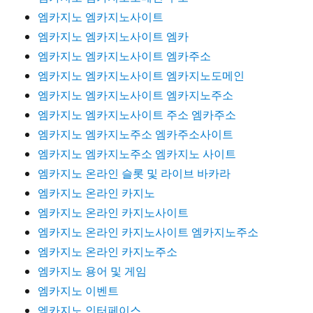
엠카지노 엠카지노사이트
엠카지노 엠카지노사이트 엠카
엠카지노 엠카지노사이트 엠카주소
엠카지노 엠카지노사이트 엠카지노도메인
엠카지노 엠카지노사이트 엠카지노주소
엠카지노 엠카지노사이트 주소 엠카주소
엠카지노 엠카지노주소 엠카주소사이트
엠카지노 엠카지노주소 엠카지노 사이트
엠카지노 온라인 슬롯 및 라이브 바카라
엠카지노 온라인 카지노
엠카지노 온라인 카지노사이트
엠카지노 온라인 카지노사이트 엠카지노주소
엠카지노 온라인 카지노주소
엠카지노 용어 및 게임
엠카지노 이벤트
엠카지노 인터페이스