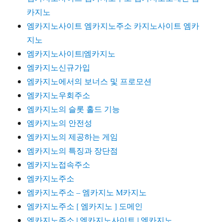
카지노
엠카지노사이트 엠카지노주소 카지노사이트 엠카
지노
엠카지노사이트|엠카지노
엠카지노신규가입
엠카지노에서의 보너스 및 프로모션
엠카지노우회주소
엠카지노의 슬롯 홀드 기능
엠카지노의 안전성
엠카지노의 제공하는 게임
엠카지노의 특징과 장단점
엠카지노접속주소
엠카지노주소
엠카지노주소 – 엠카지노 M카지노
엠카지노주소 [ 엠카지노 ] 도메인
엠카지노주소 | 엠카지노사이트 | 엠카지노