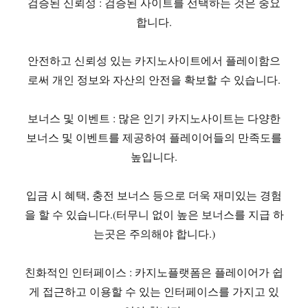
검증된 신뢰성 : 검증된 사이트를 선택하는 것은 중요
합니다.
안전하고 신뢰성 있는 카지노사이트에서 플레이함으
로써 개인 정보와 자산의 안전을 확보할 수 있습니다.
보너스 및 이벤트 : 많은 인기 카지노사이트는 다양한
보너스 및 이벤트를 제공하여 플레이어들의 만족도를
높입니다.
입금 시 혜택, 충전 보너스 등으로 더욱 재미있는 경험
을 할 수 있습니다.(터무니 없이 높은 보너스를 지급 하
는곳은 주의해야 합니다.)
친화적인 인터페이스 : 카지노플랫폼은 플레이어가 쉽
게 접근하고 이용할 수 있는 인터페이스를 가지고 있