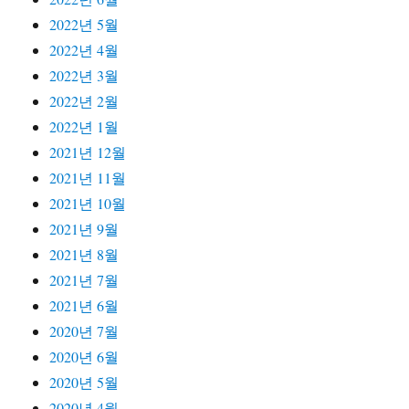
2022년 5월
2022년 4월
2022년 3월
2022년 2월
2022년 1월
2021년 12월
2021년 11월
2021년 10월
2021년 9월
2021년 8월
2021년 7월
2021년 6월
2020년 7월
2020년 6월
2020년 5월
2020년 4월