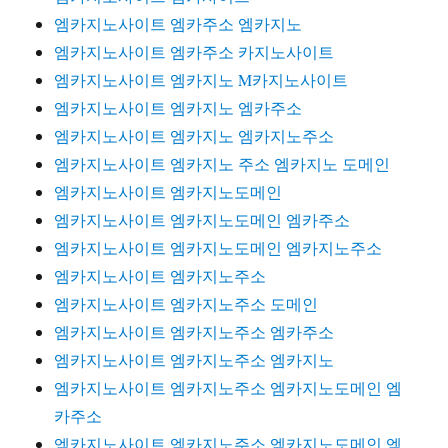
엠카지노사이트 엠카주소 엠카지노
엠카지노사이트 엠카주소 카지노사이트
엠카지노사이트 엠카지노 M카지노사이트
엠카지노사이트 엠카지노 엠카주소
엠카지노사이트 엠카지노 엠카지노주소
엠카지노사이트 엠카지노 주소 엠카지노 도메인
엠카지노사이트 엠카지노도메인
엠카지노사이트 엠카지노도메인 엠카주소
엠카지노사이트 엠카지노도메인 엠카지노주소
엠카지노사이트 엠카지노주소
엠카지노사이트 엠카지노주소 도메인
엠카지노사이트 엠카지노주소 엠카주소
엠카지노사이트 엠카지노주소 엠카지노
엠카지노사이트 엠카지노주소 엠카지노도메인 엠
카주소
엠카지노사이트 엠카지노주소 엠카지노도메인 엠