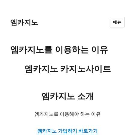
엠카지노
메뉴
엠카지노를 이용하는 이유
엠카지노 카지노사이트
엠카지노 소개
엠카지노를 이용해야 하는 이유
엠카지노 가입하기 바로가기