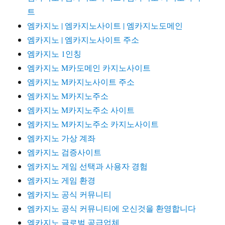
트
엠카지노 | 엠카지노사이트 | 엠카지노도메인
엠카지노 | 엠카지노사이트 주소
엠카지노 1인칭
엠카지노 M카도메인 카지노사이트
엠카지노 M카지노사이트 주소
엠카지노 M카지노주소
엠카지노 M카지노주소 사이트
엠카지노 M카지노주소 카지노사이트
엠카지노 가상 계좌
엠카지노 검증사이트
엠카지노 게임 선택과 사용자 경험
엠카지노 게임 환경
엠카지노 공식 커뮤니티
엠카지노 공식 커뮤니티에 오신것을 환영합니다
엠카지노 글로벌 공급업체