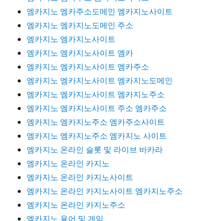
엠카지노 엠카주소도메인 엠카지노사이트
엠카지노 엠카지노도메인 주소
엠카지노 엠카지노사이트
엠카지노 엠카지노사이트 엠카
엠카지노 엠카지노사이트 엠카주소
엠카지노 엠카지노사이트 엠카지노도메인
엠카지노 엠카지노사이트 엠카지노주소
엠카지노 엠카지노사이트 주소 엠카주소
엠카지노 엠카지노주소 엠카주소사이트
엠카지노 엠카지노주소 엠카지노 사이트
엠카지노 온라인 슬롯 및 라이브 바카라
엠카지노 온라인 카지노
엠카지노 온라인 카지노사이트
엠카지노 온라인 카지노사이트 엠카지노주소
엠카지노 온라인 카지노주소
엠카지노 용어 및 게임