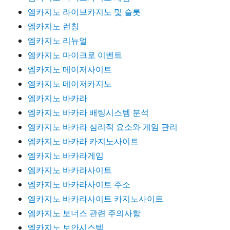
엠카지노 라이브카지노 및 슬롯
엠카지노 런칭
엠카지노 리뉴얼
엠카지노 마이크로 이벤트
엠카지노 메이저사이트
엠카지노 메이저카지노
엠카지노 바카라
엠카지노 바카라 배팅시스템 분석
엠카지노 바카라 심리적 요소와 게임 관리
엠카지노 바카라 카지노사이트
엠카지노 바카라게임
엠카지노 바카라사이트
엠카지노 바카라사이트 주소
엠카지노 바카라사이트 카지노사이트
엠카지노 보너스 관련 주의사항
엠카지노 보안시스템