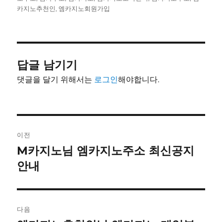
이
일
고
카지노추천인
,
엠카지노회원가입
자
리
답글 남기기
댓글을 달기 위해서는
로그인
해야합니다.
글
이전
내
M카지노님 엠카지노주소 최신공지
이
전
안내
비
글:
게
이
다음