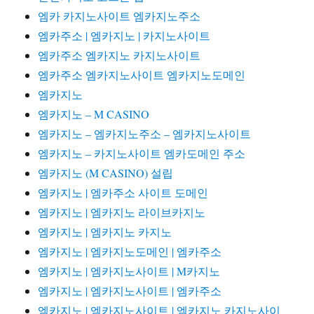
엠카 카지노사이트 엠카지노주소
엠카주소 | 엠카지노 | 카지노사이트
엠카주소 엠카지노 카지노사이트
엠카주소 엠카지노사이트 엠카지노도메인
엠카지노
엠카지노 – M CASINO
엠카지노 – 엠카지노주소 – 엠카지노사이트
엠카지노 – 카지노사이트 엠카도메인 주소
엠카지노 (M CASINO) 설립
엠카지노 | 엠카주소 사이트 도메인
엠카지노 | 엠카지노 라이브카지노
엠카지노 | 엠카지노 카지노
엠카지노 | 엠카지노도메인 | 엠카주소
엠카지노 | 엠카지노사이트 | M카지노
엠카지노 | 엠카지노사이트 | 엠카주소
엠카지노 | 엠카지노사이트 | 엠카지노 카지노사이