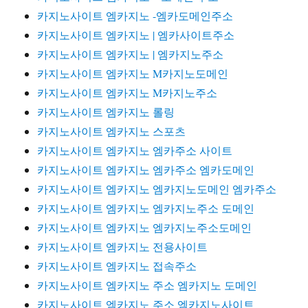
카지노사이트 엠카지노 -엠카도메인주소
카지노사이트 엠카지노 | 엠카사이트주소
카지노사이트 엠카지노 | 엠카지노주소
카지노사이트 엠카지노 M카지노도메인
카지노사이트 엠카지노 M카지노주소
카지노사이트 엠카지노 롤링
카지노사이트 엠카지노 스포츠
카지노사이트 엠카지노 엠카주소 사이트
카지노사이트 엠카지노 엠카주소 엠카도메인
카지노사이트 엠카지노 엠카지노도메인 엠카주소
카지노사이트 엠카지노 엠카지노주소 도메인
카지노사이트 엠카지노 엠카지노주소도메인
카지노사이트 엠카지노 전용사이트
카지노사이트 엠카지노 접속주소
카지노사이트 엠카지노 주소 엠카지노 도메인
카지노사이트 엠카지노 주소 엠카지노사이트