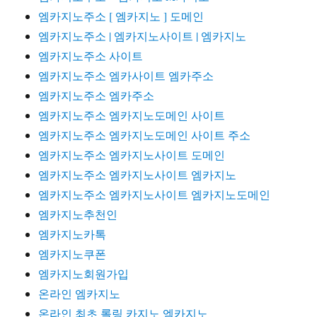
엠카지노주소 [ 엠카지노 ] 도메인
엠카지노주소 | 엠카지노사이트 | 엠카지노
엠카지노주소 사이트
엠카지노주소 엠카사이트 엠카주소
엠카지노주소 엠카주소
엠카지노주소 엠카지노도메인 사이트
엠카지노주소 엠카지노도메인 사이트 주소
엠카지노주소 엠카지노사이트 도메인
엠카지노주소 엠카지노사이트 엠카지노
엠카지노주소 엠카지노사이트 엠카지노도메인
엠카지노추천인
엠카지노카톡
엠카지노쿠폰
엠카지노회원가입
온라인 엠카지노
온라인 최초 롤링 카지노 엠카지노