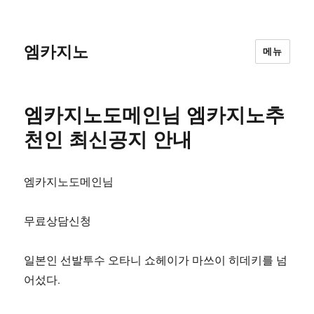
엠카지노
메뉴
엠카지노도메인님 엠카지노추
천인 최신공지 안내
엠카지노도메인님
무료상담신청
일본인 선발투수 오타니 쇼헤이가 마쓰이 히데키를 넘
어섰다.