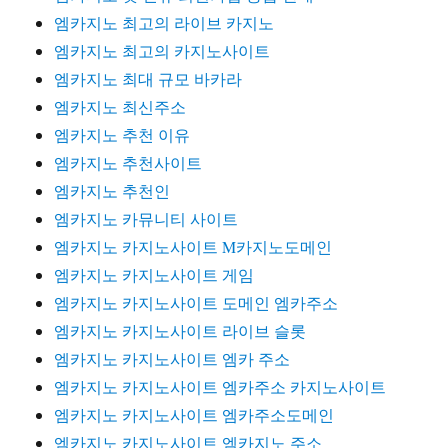
엠카지노 최고의 라이브 카지노
엠카지노 최고의 카지노사이트
엠카지노 최대 규모 바카라
엠카지노 최신주소
엠카지노 추천 이유
엠카지노 추천사이트
엠카지노 추천인
엠카지노 카뮤니티 사이트
엠카지노 카지노사이트 M카지노도메인
엠카지노 카지노사이트 게임
엠카지노 카지노사이트 도메인 엠카주소
엠카지노 카지노사이트 라이브 슬롯
엠카지노 카지노사이트 엠카 주소
엠카지노 카지노사이트 엠카주소 카지노사이트
엠카지노 카지노사이트 엠카주소도메인
엠카지노 카지노사이트 엠카지노 주소