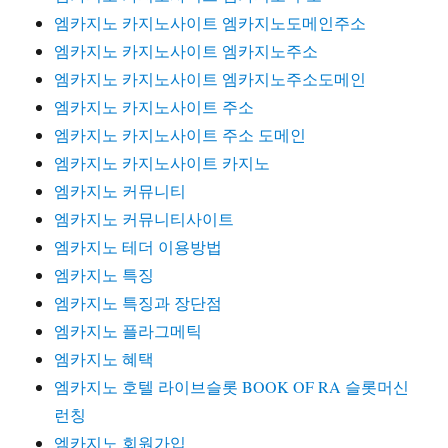
엠카지노 카지노사이트 엠카지노도메인주소
엠카지노 카지노사이트 엠카지노주소
엠카지노 카지노사이트 엠카지노주소도메인
엠카지노 카지노사이트 주소
엠카지노 카지노사이트 주소 도메인
엠카지노 카지노사이트 카지노
엠카지노 커뮤니티
엠카지노 커뮤니티사이트
엠카지노 테더 이용방법
엠카지노 특징
엠카지노 특징과 장단점
엠카지노 플라그메틱
엠카지노 혜택
엠카지노 호텔 라이브슬롯 BOOK OF RA 슬롯머신
런칭
엠카지노 회원가입