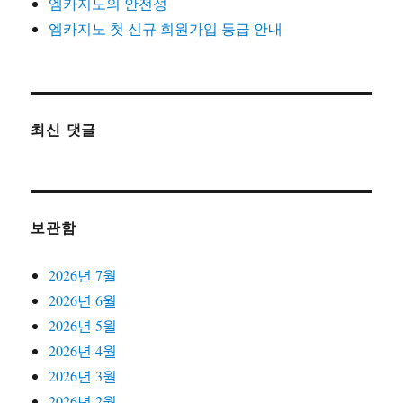
엠카지노의 안전성
엠카지노 첫 신규 회원가입 등급 안내
최신 댓글
보관함
2026년 7월
2026년 6월
2026년 5월
2026년 4월
2026년 3월
2026년 2월