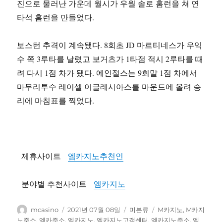
진으로 물러난 가운데 월시가 우월 솔로 홈런을 쳐 연
타석 홈런을 만들었다.
보스턴 추격이 계속됐다. 8회초 JD 마르티네스가 우익
수 쪽 3루타를 날렸고 보거츠가 1타점 적시 2루타를 때
려 다시 1점 차가 됐다. 에인절스는 9회말 1점 차에서
마무리투수 레이셀 이글레시아스를 마운드에 올려 승
리에 마침표를 찍었다.
제휴사이트
엠카지노추천인
분야별 추천사이트
엠카지노
글
작
카
태
mcasino
2021년 07월 08일
미분류
M카지노
,
M카지
쓴
성
테
그
노주소
,
엠카주소
,
엠카지노
,
엠카지노고객센터
,
엠카지노주소
,
엠