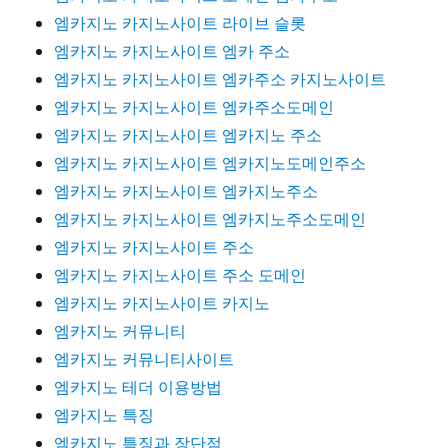
엠카지노 카지노사이트 라이브 슬롯
엠카지노 카지노사이트 엠카 주소
엠카지노 카지노사이트 엠카주소 카지노사이트
엠카지노 카지노사이트 엠카주소도메인
엠카지노 카지노사이트 엠카지노 주소
엠카지노 카지노사이트 엠카지노도메인주소
엠카지노 카지노사이트 엠카지노주소
엠카지노 카지노사이트 엠카지노주소도메인
엠카지노 카지노사이트 주소
엠카지노 카지노사이트 주소 도메인
엠카지노 카지노사이트 카지노
엠카지노 커뮤니티
엠카지노 커뮤니티사이트
엠카지노 테더 이용방법
엠카지노 특징
엠카지노 특징과 장단점