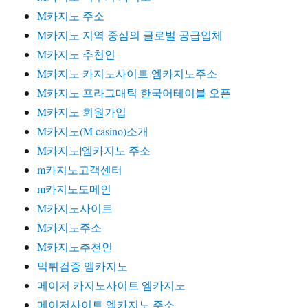
M카지노 주소
M카지노 지역 중심의 글로벌 공급업체
M카지노 추천인
M카지노 카지노사이트 엠카지노주소
M카지노 프라그매틱 한국어테이블 오픈
M카지노 회원가입
M카지노(M casino)소개
M카지노|엠카지노 주소
m카지노고객센터
m카지노도메인
M카지노사이트
M카지노주소
M카지노추천인
먹튀검증 엠카지노
메이저 카지노사이트 엠카지노
메이저사이트 엠카지노 주소