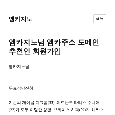
엠카지노
메뉴
엠카지노님 엠카주소 도메인
추천인 회원가입
엠카지노님
무료상담신청
기존의 제이콥 디그롬(33), 페르난도 타티스 주니어
(22)가 모두 이탈한 상황. 브라이스 하퍼(29)가 최우수