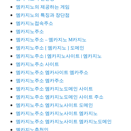
엠카지노의 제공하는 게임
엠카지노의 특징과 장단점
엠카지노접속주소
엠카지노주소
엠카지노주소 – 엠카지노 M카지노
엠카지노주소 [ 엠카지노 ] 도메인
엠카지노주소 | 엠카지노사이트 | 엠카지노
엠카지노주소 사이트
엠카지노주소 엠카사이트 엠카주소
엠카지노주소 엠카주소
엠카지노주소 엠카지노도메인 사이트
엠카지노주소 엠카지노도메인 사이트 주소
엠카지노주소 엠카지노사이트 도메인
엠카지노주소 엠카지노사이트 엠카지노
엠카지노주소 엠카지노사이트 엠카지노도메인
엠카지노추천인