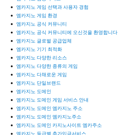
엠카지노 게임 선택과 사용자 경험
엠카지노 게임 환경
엠카지노 공식 커뮤니티
엠카지노 공식 커뮤니티에 오신것을 환영합니다
엠카지노 글로벌 공급업체
엠카지노 기기 최적화
엠카지노 다양한 리소스
엠카지노 다양한 종류의 게임
엠카지노 다채로운 게임
엠카지노 단일브랜드
엠카지노 도메인
엠카지노 도메인 게임 서비스 안내
엠카지노 도메인 엠카지노 주소
엠카지노 도메인 엠카지노주소
엠카지노 도메인 카지노사이트 엠카주소
엠카지노 등급별 추가입금서비스