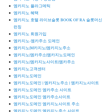
엠카지노 플라그메틱
엠카지노 혜택
엠카지노 호텔 라이브슬롯 BOOK OF RA 슬롯머신
런칭
엠카지노 회원가입
엠카지노-엠카주소 도메인
엠카지노|M카지노|엠카지노주소
엠카지노|엠카주소|엠카지노도메인
엠카지노|엠카지노사이트|엠카주소
엠카지노고객센터
엠카지노도메인
엠카지노도메인 | 엠카지노주소 | 엠카지노사이트
엠카지노도메인 엠카주소 사이트
엠카지노도메인 엠카주소사이트
엠카지노도메인 엠카지노사이트 주소
엠카지노도메인 엠카지노주소 사이트