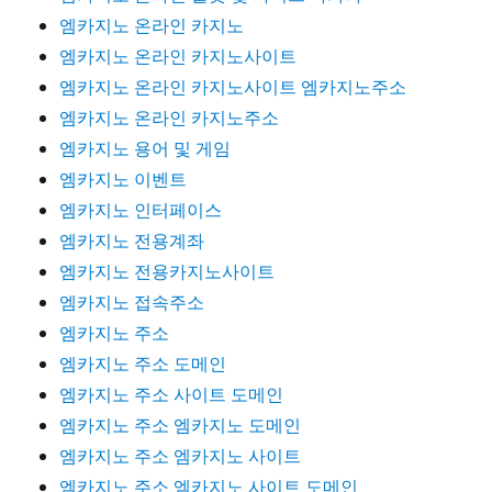
엠카지노 온라인 카지노
엠카지노 온라인 카지노사이트
엠카지노 온라인 카지노사이트 엠카지노주소
엠카지노 온라인 카지노주소
엠카지노 용어 및 게임
엠카지노 이벤트
엠카지노 인터페이스
엠카지노 전용계좌
엠카지노 전용카지노사이트
엠카지노 접속주소
엠카지노 주소
엠카지노 주소 도메인
엠카지노 주소 사이트 도메인
엠카지노 주소 엠카지노 도메인
엠카지노 주소 엠카지노 사이트
엠카지노 주소 엠카지노 사이트 도메인