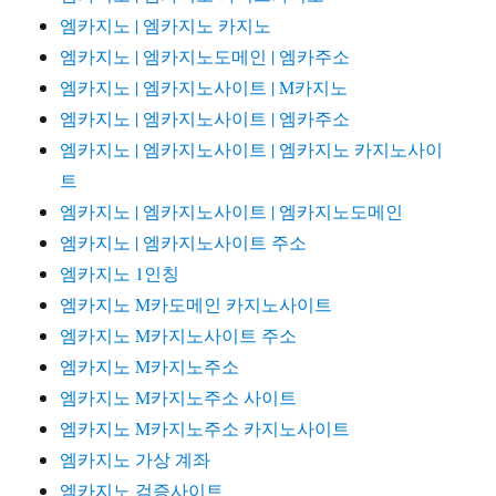
엠카지노 | 엠카지노 카지노
엠카지노 | 엠카지노도메인 | 엠카주소
엠카지노 | 엠카지노사이트 | M카지노
엠카지노 | 엠카지노사이트 | 엠카주소
엠카지노 | 엠카지노사이트 | 엠카지노 카지노사이
트
엠카지노 | 엠카지노사이트 | 엠카지노도메인
엠카지노 | 엠카지노사이트 주소
엠카지노 1인칭
엠카지노 M카도메인 카지노사이트
엠카지노 M카지노사이트 주소
엠카지노 M카지노주소
엠카지노 M카지노주소 사이트
엠카지노 M카지노주소 카지노사이트
엠카지노 가상 계좌
엠카지노 검증사이트