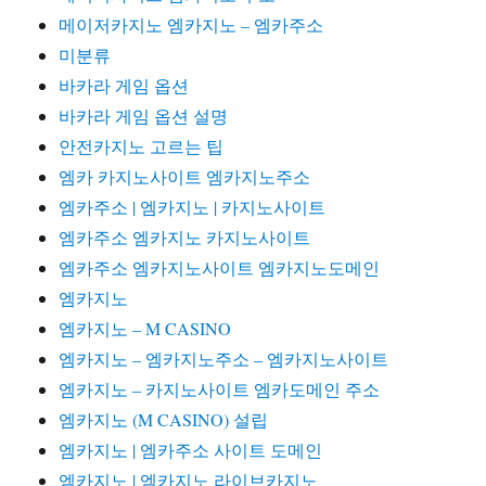
메이저카지노 엠카지노 – 엠카주소
미분류
바카라 게임 옵션
바카라 게임 옵션 설명
안전카지노 고르는 팁
엠카 카지노사이트 엠카지노주소
엠카주소 | 엠카지노 | 카지노사이트
엠카주소 엠카지노 카지노사이트
엠카주소 엠카지노사이트 엠카지노도메인
엠카지노
엠카지노 – M CASINO
엠카지노 – 엠카지노주소 – 엠카지노사이트
엠카지노 – 카지노사이트 엠카도메인 주소
엠카지노 (M CASINO) 설립
엠카지노 | 엠카주소 사이트 도메인
엠카지노 | 엠카지노 라이브카지노