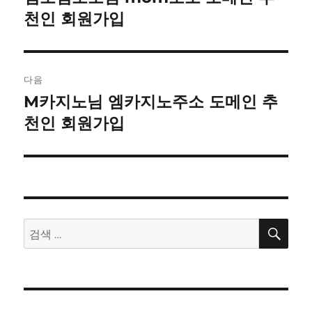
전
천인 회원가입
비
글:
게
이
다음
M카지노님 엠카지노주소 도메인 추
다
션
음
천인 회원가입
글:
검
검
색
색: