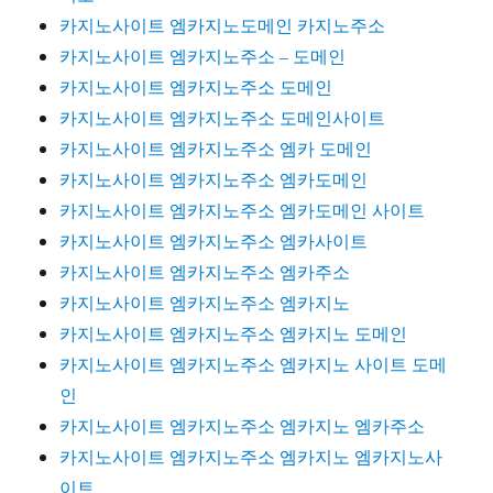
카지노사이트 엠카지노도메인 카지노주소
카지노사이트 엠카지노주소 – 도메인
카지노사이트 엠카지노주소 도메인
카지노사이트 엠카지노주소 도메인사이트
카지노사이트 엠카지노주소 엠카 도메인
카지노사이트 엠카지노주소 엠카도메인
카지노사이트 엠카지노주소 엠카도메인 사이트
카지노사이트 엠카지노주소 엠카사이트
카지노사이트 엠카지노주소 엠카주소
카지노사이트 엠카지노주소 엠카지노
카지노사이트 엠카지노주소 엠카지노 도메인
카지노사이트 엠카지노주소 엠카지노 사이트 도메
인
카지노사이트 엠카지노주소 엠카지노 엠카주소
카지노사이트 엠카지노주소 엠카지노 엠카지노사
이트