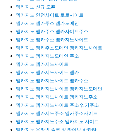
엠카지노 신규 오픈
엠카지노 안전사이트 토토사이트
엠카지노 엠카주소 엠카도메인
엠카지노 엠카주소 엠카사이트주소
엠카지노 엠카주소 엠카지노사이트
엠카지노 엠카주소도메인 엠카지노사이트
엠카지노 엠카지노도메인 주소
엠카지노 엠카지노사이트
엠카지노 엠카지노사이트 엠카
엠카지노 엠카지노사이트 엠카주소
엠카지노 엠카지노사이트 엠카지노도메인
엠카지노 엠카지노사이트 엠카지노주소
엠카지노 엠카지노사이트 주소 엠카주소
엠카지노 엠카지노주소 엠카주소사이트
엠카지노 엠카지노주소 엠카지노 사이트
엠카지노 온라인 슬롯 및 라이브 바카라