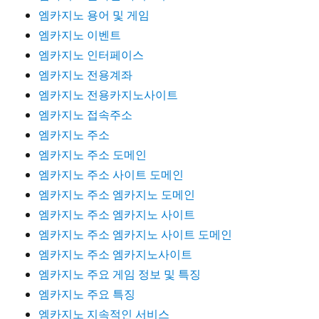
엠카지노 용어 및 게임
엠카지노 이벤트
엠카지노 인터페이스
엠카지노 전용계좌
엠카지노 전용카지노사이트
엠카지노 접속주소
엠카지노 주소
엠카지노 주소 도메인
엠카지노 주소 사이트 도메인
엠카지노 주소 엠카지노 도메인
엠카지노 주소 엠카지노 사이트
엠카지노 주소 엠카지노 사이트 도메인
엠카지노 주소 엠카지노사이트
엠카지노 주요 게임 정보 및 특징
엠카지노 주요 특징
엠카지노 지속적인 서비스