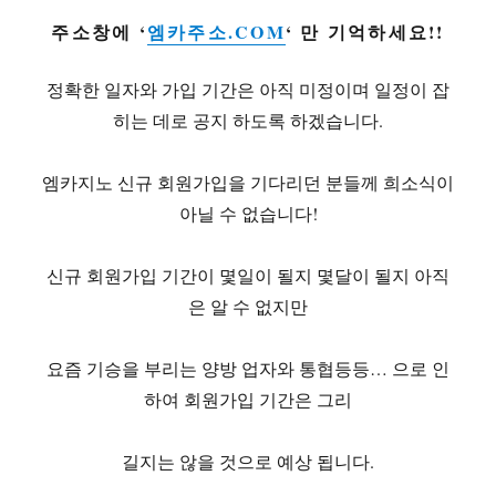
주소창에 ‘
엠카주소.COM
‘ 만 기억하세요!!
정확한 일자와 가입 기간은 아직 미정이며 일정이 잡
히는 데로 공지 하도록 하겠습니다.
엠카지노 신규 회원가입을 기다리던 분들께 희소식이
아닐 수 없습니다!
신규 회원가입 기간이 몇일이 될지 몇달이 될지 아직
은 알 수 없지만
요즘 기승을 부리는 양방 업자와 통협등등… 으로 인
하여 회원가입 기간은 그리
길지는 않을 것으로 예상 됩니다.