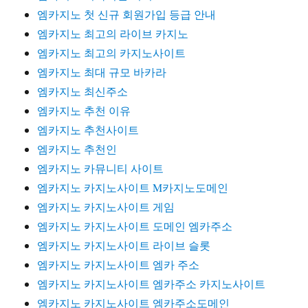
엠카지노 첫 신규 회원가입 등급 안내
엠카지노 최고의 라이브 카지노
엠카지노 최고의 카지노사이트
엠카지노 최대 규모 바카라
엠카지노 최신주소
엠카지노 추천 이유
엠카지노 추천사이트
엠카지노 추천인
엠카지노 카뮤니티 사이트
엠카지노 카지노사이트 M카지노도메인
엠카지노 카지노사이트 게임
엠카지노 카지노사이트 도메인 엠카주소
엠카지노 카지노사이트 라이브 슬롯
엠카지노 카지노사이트 엠카 주소
엠카지노 카지노사이트 엠카주소 카지노사이트
엠카지노 카지노사이트 엠카주소도메인