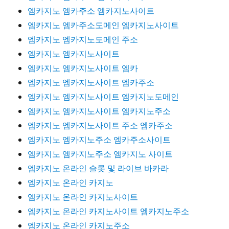
엠카지노 엠카주소 엠카지노사이트
엠카지노 엠카주소도메인 엠카지노사이트
엠카지노 엠카지노도메인 주소
엠카지노 엠카지노사이트
엠카지노 엠카지노사이트 엠카
엠카지노 엠카지노사이트 엠카주소
엠카지노 엠카지노사이트 엠카지노도메인
엠카지노 엠카지노사이트 엠카지노주소
엠카지노 엠카지노사이트 주소 엠카주소
엠카지노 엠카지노주소 엠카주소사이트
엠카지노 엠카지노주소 엠카지노 사이트
엠카지노 온라인 슬롯 및 라이브 바카라
엠카지노 온라인 카지노
엠카지노 온라인 카지노사이트
엠카지노 온라인 카지노사이트 엠카지노주소
엠카지노 온라인 카지노주소