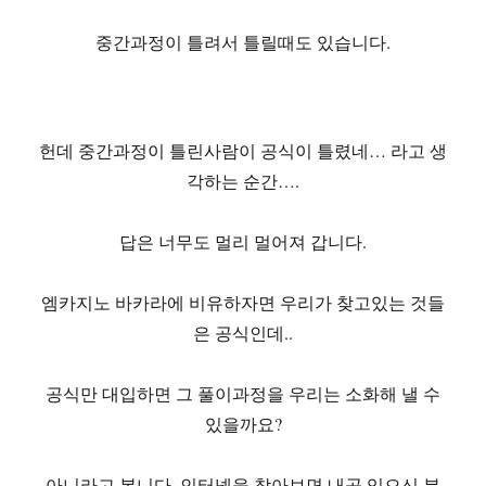
중간과정이 틀려서 틀릴때도 있습니다.
헌데 중간과정이 틀린사람이 공식이 틀렸네… 라고 생
각하는 순간….
답은 너무도 멀리 멀어져 갑니다.
엠카지노 바카라에 비유하자면 우리가 찾고있는 것들
은 공식인데..
공식만 대입하면 그 풀이과정을 우리는 소화해 낼 수
있을까요?
아니라고 봅니다. 인터넷을 찾아보면 내공 있으신 분