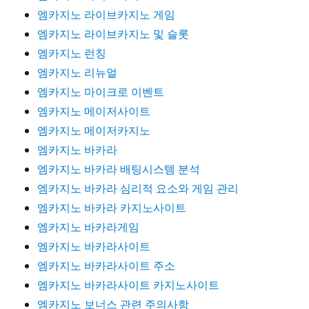
엠카지노 라이브카지노 게임
엠카지노 라이브카지노 및 슬롯
엠카지노 런칭
엠카지노 리뉴얼
엠카지노 마이크로 이벤트
엠카지노 메이저사이트
엠카지노 메이저카지노
엠카지노 바카라
엠카지노 바카라 배팅시스템 분석
엠카지노 바카라 심리적 요소와 게임 관리
엠카지노 바카라 카지노사이트
엠카지노 바카라게임
엠카지노 바카라사이트
엠카지노 바카라사이트 주소
엠카지노 바카라사이트 카지노사이트
엠카지노 보너스 관련 주의사항