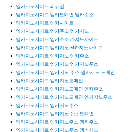
엠카지노사이트 리뉴얼
엠카지노사이트 엠카도메인 엠카주소
엠카지노사이트 엠카사이트
엠카지노사이트 엠카주소 엠카지노
엠카지노사이트 엠카주소 카지노사이트
엠카지노사이트 엠카지노 M카지노사이트
엠카지노사이트 엠카지노 엠카주소
엠카지노사이트 엠카지노 엠카지노주소
엠카지노사이트 엠카지노 주소 엠카지노 도메인
엠카지노사이트 엠카지노도메인
엠카지노사이트 엠카지노도메인 엠카주소
엠카지노사이트 엠카지노도메인 엠카지노주소
엠카지노사이트 엠카지노주소
엠카지노사이트 엠카지노주소 도메인
엠카지노사이트 엠카지노주소 엠카주소
엠카지노사이트 엠카지노주소 엠카지노