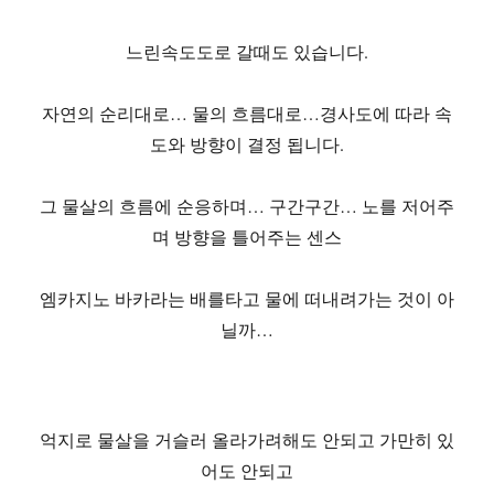
느린속도도로 갈때도 있습니다.
자연의 순리대로… 물의 흐름대로…경사도에 따라 속
도와 방향이 결정 됩니다.
그 물살의 흐름에 순응하며… 구간구간… 노를 저어주
며 방향을 틀어주는 센스
엠카지노 바카라는 배를타고 물에 떠내려가는 것이 아
닐까…
억지로 물살을 거슬러 올라가려해도 안되고 가만히 있
어도 안되고