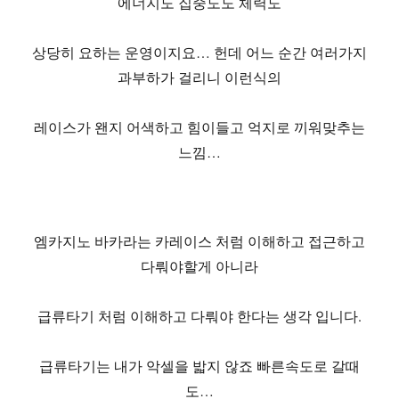
에너지도 집중도도 체력도
상당히 요하는 운영이지요… 헌데 어느 순간 여러가지
과부하가 걸리니 이런식의
레이스가 왠지 어색하고 힘이들고 억지로 끼워맞추는
느낌…
엠카지노 바카라는 카레이스 처럼 이해하고 접근하고
다뤄야할게 아니라
급류타기 처럼 이해하고 다뤄야 한다는 생각 입니다.
급류타기는 내가 악셀을 밟지 않죠 빠른속도로 갈때
도…