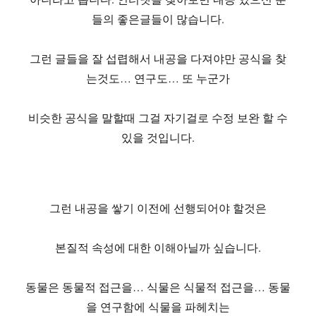
들의 좋은글들이 많습니다.
그런 글들을 잘 섭렵해서 내공을 다져야만 공식을 찾
는것도… 연구도… 또 누군가
비슷한 공식을 말할때 그걸 자기걸로 수정 보완 할 수
있을 것입니다.
그런 내공을 쌓기 이전에 선행되어야 할것은
본질적 속성에 대한 이해아닐까 싶습니다.
동물은 동물적 접근을… 식물은 식물적 접근을… 동물
을 연구함에 식물을 파헤치는