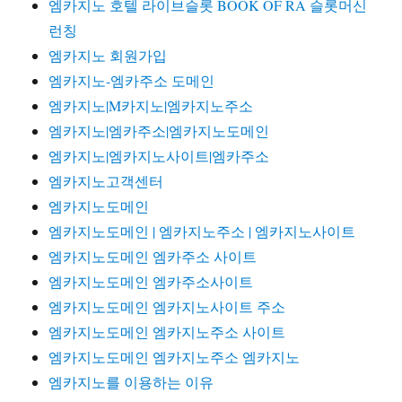
엠카지노 호텔 라이브슬롯 BOOK OF RA 슬롯머신
런칭
엠카지노 회원가입
엠카지노-엠카주소 도메인
엠카지노|M카지노|엠카지노주소
엠카지노|엠카주소|엠카지노도메인
엠카지노|엠카지노사이트|엠카주소
엠카지노고객센터
엠카지노도메인
엠카지노도메인 | 엠카지노주소 | 엠카지노사이트
엠카지노도메인 엠카주소 사이트
엠카지노도메인 엠카주소사이트
엠카지노도메인 엠카지노사이트 주소
엠카지노도메인 엠카지노주소 사이트
엠카지노도메인 엠카지노주소 엠카지노
엠카지노를 이용하는 이유