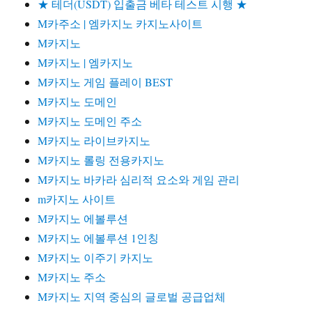
★ 테더(USDT) 입출금 베타 테스트 시행 ★
M카주소 | 엠카지노 카지노사이트
M카지노
M카지노 | 엠카지노
M카지노 게임 플레이 BEST
M카지노 도메인
M카지노 도메인 주소
M카지노 라이브카지노
M카지노 롤링 전용카지노
M카지노 바카라 심리적 요소와 게임 관리
m카지노 사이트
M카지노 에볼루션
M카지노 에볼루션 1인칭
M카지노 이주기 카지노
M카지노 주소
M카지노 지역 중심의 글로벌 공급업체