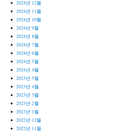
2024년 12월
2024년 11월
2024년 10월
2024년 9월
2024년 8월
2024년 7월
2024년 6월
2024년 5월
2024년 4월
2023년 5월
2023년 4월
2023년 3월
2023년 2월
2023년 1월
2022년 12월
2022년 11월