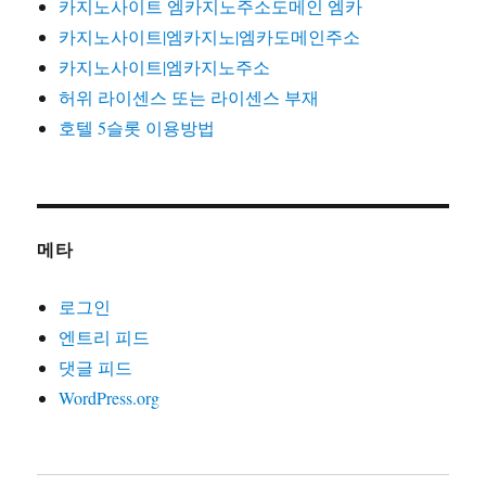
카지노사이트 엠카지노주소도메인 엠카
카지노사이트|엠카지노|엠카도메인주소
카지노사이트|엠카지노주소
허위 라이센스 또는 라이센스 부재
호텔 5슬롯 이용방법
메타
로그인
엔트리 피드
댓글 피드
WordPress.org