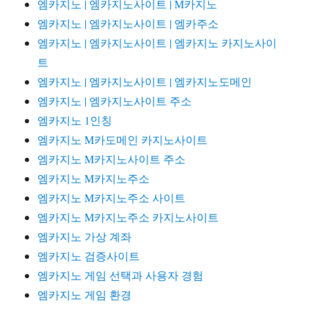
엠카지노 | 엠카지노사이트 | M카지노
엠카지노 | 엠카지노사이트 | 엠카주소
엠카지노 | 엠카지노사이트 | 엠카지노 카지노사이
트
엠카지노 | 엠카지노사이트 | 엠카지노도메인
엠카지노 | 엠카지노사이트 주소
엠카지노 1인칭
엠카지노 M카도메인 카지노사이트
엠카지노 M카지노사이트 주소
엠카지노 M카지노주소
엠카지노 M카지노주소 사이트
엠카지노 M카지노주소 카지노사이트
엠카지노 가상 계좌
엠카지노 검증사이트
엠카지노 게임 선택과 사용자 경험
엠카지노 게임 환경