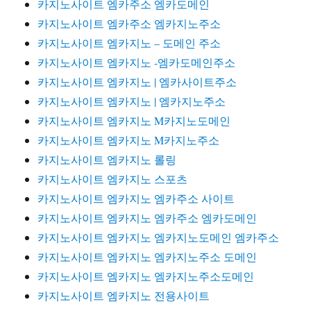
카지노사이트 엠카주소 엠카도메인
카지노사이트 엠카주소 엠카지노주소
카지노사이트 엠카지노 – 도메인 주소
카지노사이트 엠카지노 -엠카도메인주소
카지노사이트 엠카지노 | 엠카사이트주소
카지노사이트 엠카지노 | 엠카지노주소
카지노사이트 엠카지노 M카지노도메인
카지노사이트 엠카지노 M카지노주소
카지노사이트 엠카지노 롤링
카지노사이트 엠카지노 스포츠
카지노사이트 엠카지노 엠카주소 사이트
카지노사이트 엠카지노 엠카주소 엠카도메인
카지노사이트 엠카지노 엠카지노도메인 엠카주소
카지노사이트 엠카지노 엠카지노주소 도메인
카지노사이트 엠카지노 엠카지노주소도메인
카지노사이트 엠카지노 전용사이트