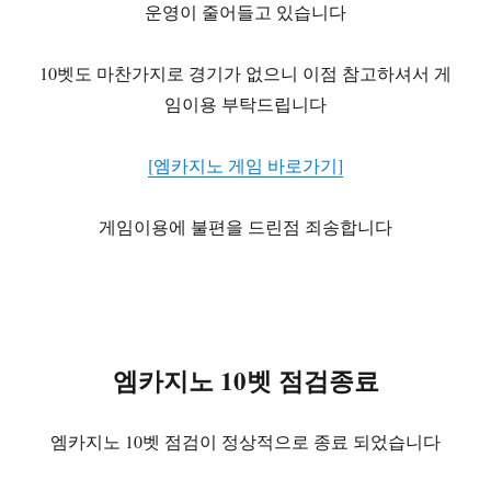
운영이 줄어들고 있습니다
10벳도 마찬가지로 경기가 없으니 이점 참고하셔서 게
임이용 부탁드립니다
[엠카지노 게임 바로가기]
게임이용에 불편을 드린점 죄송합니다
엠카지노 10벳 점검종료
엠카지노 10벳 점검이 정상적으로 종료 되었습니다