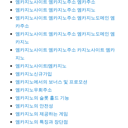
엠카지노사이트 엠카지노주소 엠카주소
엠카지노사이트 엠카지노주소 엠카지노
엠카지노사이트 엠카지노주소 엠카지노도메인 엠
카주소
엠카지노사이트 엠카지노주소 엠카지노도메인 엠
카지노
엠카지노사이트 엠카지노주소 카지노사이트 엠카
지노
엠카지노사이트|엠카지노
엠카지노신규가입
엠카지노에서의 보너스 및 프로모션
엠카지노우회주소
엠카지노의 슬롯 홀드 기능
엠카지노의 안전성
엠카지노의 제공하는 게임
엠카지노의 특징과 장단점