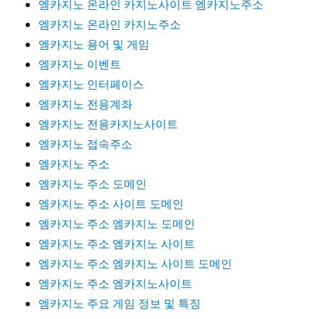
엠카지노 온라인 카지노사이트 엠카지노주소
엠카지노 온라인 카지노주소
엠카지노 용어 및 게임
엠카지노 이벤트
엠카지노 인터페이스
엠카지노 전용계좌
엠카지노 전용카지노사이트
엠카지노 접속주소
엠카지노 주소
엠카지노 주소 도메인
엠카지노 주소 사이트 도메인
엠카지노 주소 엠카지노 도메인
엠카지노 주소 엠카지노 사이트
엠카지노 주소 엠카지노 사이트 도메인
엠카지노 주소 엠카지노사이트
엠카지노 주요 게임 정보 및 특징