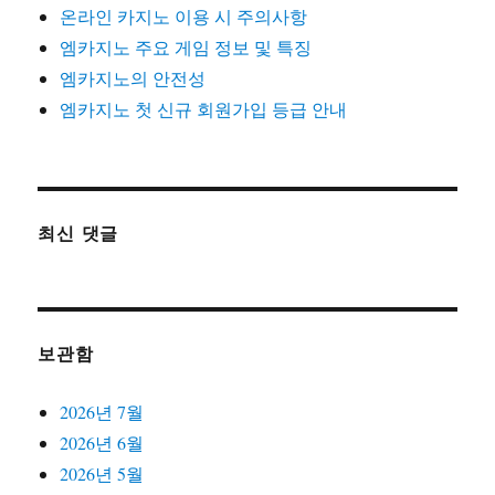
온라인 카지노 이용 시 주의사항
엠카지노 주요 게임 정보 및 특징
엠카지노의 안전성
엠카지노 첫 신규 회원가입 등급 안내
최신 댓글
보관함
2026년 7월
2026년 6월
2026년 5월