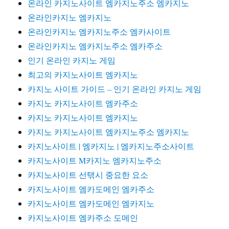
온라인 카지노사이트 엠카지노주소 엠카지노
온라인카지노 엠카지노
온라인카지노 엠카지노주소 엠카사이트
온라인카지노 엠카지노주소 엠카주소
인기 온라인 카지노 게임
최고의 카지노사이트 엠카지노
카지노 사이트 가이드 – 인기 온라인 카지노 게임
카지노 카지노사이트 엠카주소
카지노 카지노사이트 엠카지노
카지노 카지노사이트 엠카지노주소 엠카지노
카지노사이트 | 엠카지노 | 엠카지노주소사이트
카지노사이트 M카지노 엠카지노주소
카지노사이트 선탞시 중요한 요소
카지노사이트 엠카도메인 엠카주소
카지노사이트 엠카도메인 엠카지노
카지노사이트 엠카주소 도메인