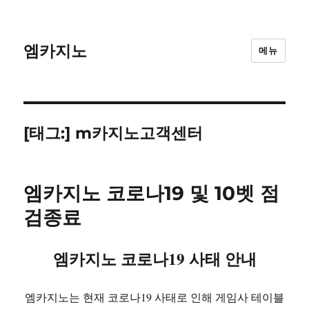
엠카지노
메뉴
[태그:]
m카지노고객센터
엠카지노 코로나19 및 10벳 점
검종료
엠카지노 코로나19 사태 안내
엠카지노는 현재 코로나19 사태로 인해 게임사 테이블