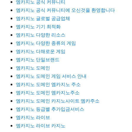
엠카지노 공식 커뮤니티
엠카지노 공식 커뮤니티에 오신것을 환영합니다
엠카지노 글로벌 공급업체
엠카지노 기기 최적화
엠카지노 다양한 리소스
엠카지노 다양한 종류의 게임
엠카지노 다채로운 게임
엠카지노 단일브랜드
엠카지노 도메인
엠카지노 도메인 게임 서비스 안내
엠카지노 도메인 엠카지노 주소
엠카지노 도메인 엠카지노주소
엠카지노 도메인 카지노사이트 엠카주소
엠카지노 등급별 추가입금서비스
엠카지노 라이브
엠카지노 라이브 카지노