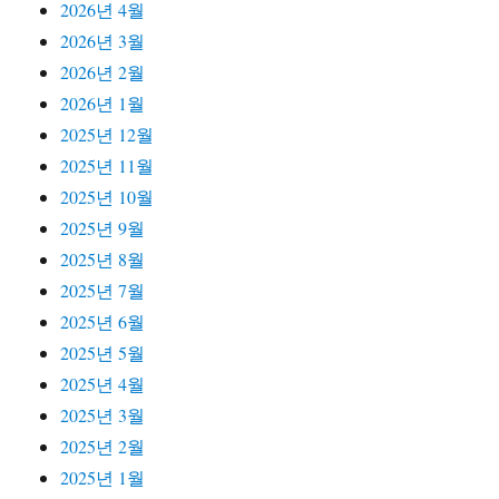
2026년 4월
2026년 3월
2026년 2월
2026년 1월
2025년 12월
2025년 11월
2025년 10월
2025년 9월
2025년 8월
2025년 7월
2025년 6월
2025년 5월
2025년 4월
2025년 3월
2025년 2월
2025년 1월