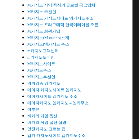
M카지노 지역 중심의 글로벌 공급업체
M카지노 추천인
M카지노 카지노사이트 엠카지노주소
M카지노 프라그매틱 한국어테이블 오픈
M카지노 회원가입
M카지노(M casino)소개
M카지노|엠카지노 주소
m카지노고객센터
m카지노도메인
M카지노사이트
M카지노주소
M카지노추천인
먹튀검증 엠카지노
메이저 카지노사이트 엠카지노
메이저사이트 엠카지노 주소
메이저카지노 엠카지노 – 엠카주소
미분류
바카라 게임 옵션
바카라 게임 옵션 설명
안전카지노 고르는 팁
엠카 카지노사이트 엠카지노주소