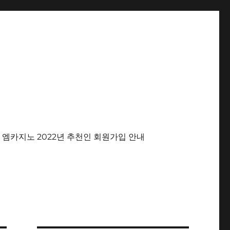
엠카지노 2022년 추천인 회원가입 안내