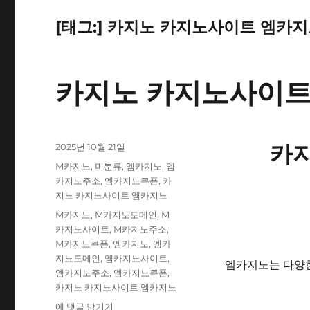
[태그:]
카지노 카지노사이트 엠카지
카지노 카지노사이트
카
작
2025년 10월 21일
성
카
M카지노
,
미분류
,
엠카지노
,
엠
일
테
카지노주소
,
엠카지노쿠폰
,
카
자
고
지노 카지노사이트 엠카지노
리
태
M카지노
,
M카지노도메인
,
M
그
카지노사이트
,
M카지노주소
,
M카지노쿠폰
,
엠카지노
,
엠카
지노도메인
,
엠카지노사이트
,
엠카지노는 다양
엠카지노주소
,
엠카지노쿠폰
,
카지노 카지노사이트 엠카지노
카
에 댓글 남기기