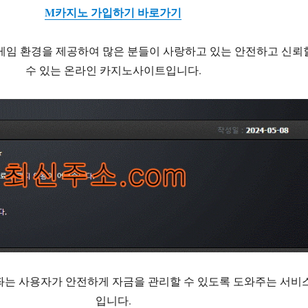
M카지노 가입하기 바로가기
게임 환경을 제공하여 많은 분들이 사랑하고 있는 안전하고 신뢰
수 있는 온라인 카지노사이트입니다.
는 사용자가 안전하게 자금을 관리할 수 있도록 도와주는 서비
입니다.