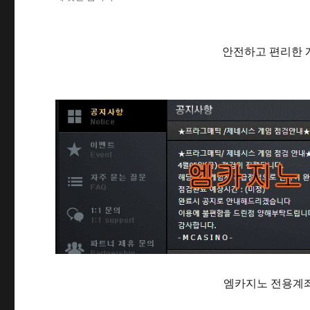
지
노
카
안전하고 편리한 
지
노
사
이
트
엠
카
지
노
엠카지노 전용계좌