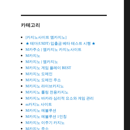
카테고리
[카지노사이트 엠카지노]
★ 테더(USDT) 입출금 베타 테스트 시행 ★
M카주소 | 엠카지노 카지노사이트
M카지노
M카지노 | 엠카지노
M카지노 게임 플레이 BEST
M카지노 도메인
M카지노 도메인 주소
M카지노 라이브카지노
M카지노 롤링 전용카지노
M카지노 바카라 심리적 요소와 게임 관리
m카지노 사이트
M카지노 에볼루션
M카지노 에볼루션 1인칭
M카지노 이주기 카지노
M카지노 주소