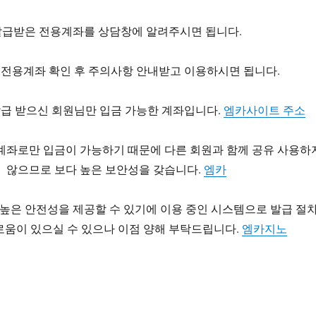
발급받은 전용계좌를 상담창에 알려주시면 됩니다.
전용계좌 확인 후 주의사항 안내받고 이용하시면 됩니다.
발급 받으신 회원님만 입금 가능한 계좌입니다.
엠카사이트 주소
계좌로만 입금이 가능하기 때문에 다른 회원과 함께 공유 사용하
않으므로 보다 높은 보안성을 갖습니다.
엠카
높은 안전성을 제공할 수 있기에 이용 중인 시스템으로 발급 절
로움이 있으실 수 있으나 이점 양해 부탁드립니다.
엠카지노