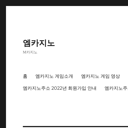
엠카지노
M카지노
홈
엠카지노 게임소개
엠카지노 게임 영상
엠카지노주소 2022년 회원가입 안내
엠카지노주소