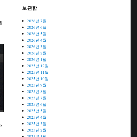
보관함
2026년 7월
할
2026년 6월
2026년 5월
2026년 4월
2026년 3월
2026년 2월
2026년 1월
2025년 12월
2025년 11월
2025년 10월
2025년 9월
2025년 8월
2025년 7월
2025년 6월
2025년 5월
2025년 4월
2025년 3월
스
2025년 2월
2025년 1월