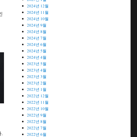
2024년 12월
2024년 11월
인
2024년 10월
2024년 9월
2024년 8월
2024년 7월
2024년 6월
2024년 5월
2024년 4월
2023년 5월
2023년 4월
2023년 3월
2023년 2월
2023년 1월
2022년 12월
2022년 11월
2022년 10월
2022년 9월
2022년 8월
2022년 7월
.
2022년 6월