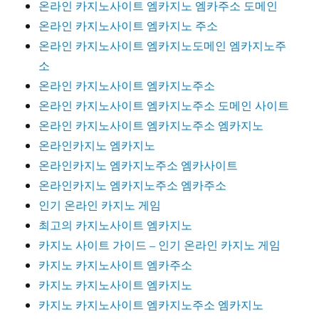
온라인 카지노사이트 엠카지노 엠카주소 도메인
온라인 카지노사이트 엠카지노 주소
온라인 카지노사이트 엠카지노도메인 엠카지노주
소
온라인 카지노사이트 엠카지노주소
온라인 카지노사이트 엠카지노주소 도메인 사이트
온라인 카지노사이트 엠카지노주소 엠카지노
온라인카지노 엠카지노
온라인카지노 엠카지노주소 엠카사이트
온라인카지노 엠카지노주소 엠카주소
인기 온라인 카지노 게임
최고의 카지노사이트 엠카지노
카지노 사이트 가이드 – 인기 온라인 카지노 게임
카지노 카지노사이트 엠카주소
카지노 카지노사이트 엠카지노
카지노 카지노사이트 엠카지노주소 엠카지노