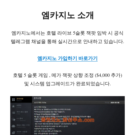
엠카지노 소개
엠카지노에서는 호텔 라이브 5슬롯 잭팟 임박 시 공식
텔레그램 채널을 통해 실시간으로 안내하고 있습니다.
엠카지노 가입하기 바로가기
호텔 5 슬롯 게임 , 메가 잭팟 상향 조정 ($4,000 추가)
및 시스템 업그레이드가 완료되었습니다.