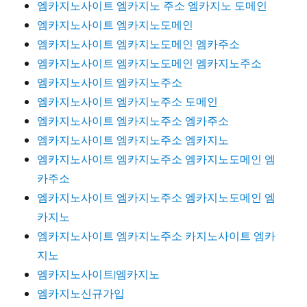
엠카지노사이트 엠카지노 주소 엠카지노 도메인
엠카지노사이트 엠카지노도메인
엠카지노사이트 엠카지노도메인 엠카주소
엠카지노사이트 엠카지노도메인 엠카지노주소
엠카지노사이트 엠카지노주소
엠카지노사이트 엠카지노주소 도메인
엠카지노사이트 엠카지노주소 엠카주소
엠카지노사이트 엠카지노주소 엠카지노
엠카지노사이트 엠카지노주소 엠카지노도메인 엠
카주소
엠카지노사이트 엠카지노주소 엠카지노도메인 엠
카지노
엠카지노사이트 엠카지노주소 카지노사이트 엠카
지노
엠카지노사이트|엠카지노
엠카지노신규가입