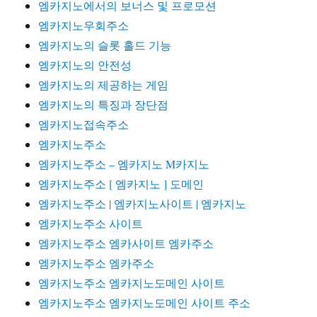
엠카지노에서의 보너스 및 프로모션
엠카지노우회주소
엠카지노의 슬롯 홀드 기능
엠카지노의 안전성
엠카지노의 제공하는 게임
엠카지노의 특징과 장단점
엠카지노접속주소
엠카지노주소
엠카지노주소 – 엠카지노 M카지노
엠카지노주소 [ 엠카지노 ] 도메인
엠카지노주소 | 엠카지노사이트 | 엠카지노
엠카지노주소 사이트
엠카지노주소 엠카사이트 엠카주소
엠카지노주소 엠카주소
엠카지노주소 엠카지노도메인 사이트
엠카지노주소 엠카지노도메인 사이트 주소