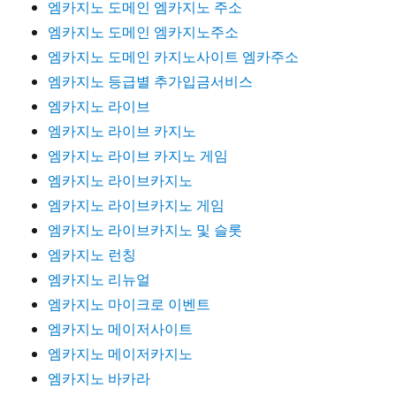
엠카지노 도메인 엠카지노 주소
엠카지노 도메인 엠카지노주소
엠카지노 도메인 카지노사이트 엠카주소
엠카지노 등급별 추가입금서비스
엠카지노 라이브
엠카지노 라이브 카지노
엠카지노 라이브 카지노 게임
엠카지노 라이브카지노
엠카지노 라이브카지노 게임
엠카지노 라이브카지노 및 슬롯
엠카지노 런칭
엠카지노 리뉴얼
엠카지노 마이크로 이벤트
엠카지노 메이저사이트
엠카지노 메이저카지노
엠카지노 바카라