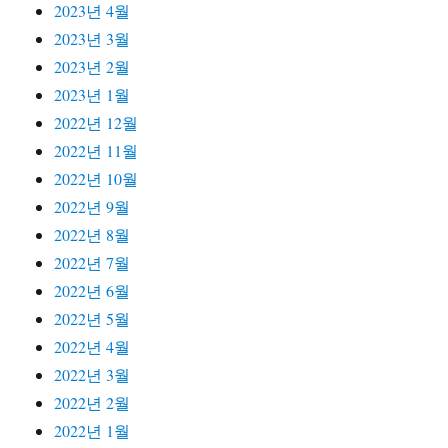
2023년 4월
2023년 3월
2023년 2월
2023년 1월
2022년 12월
2022년 11월
2022년 10월
2022년 9월
2022년 8월
2022년 7월
2022년 6월
2022년 5월
2022년 4월
2022년 3월
2022년 2월
2022년 1월