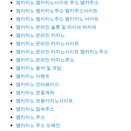
엠카지노 엠카지노사이트 주소 엠카주소
엠카지노 엠카지노주소 엠카주소사이트
엠카지노 엠카지노주소 엠카지노 사이트
엠카지노 온라인 슬롯 및 라이브 바카라
엠카지노 온라인 카지노
엠카지노 온라인 카지노사이트
엠카지노 온라인 카지노사이트 엠카지노주소
엠카지노 온라인 카지노주소
엠카지노 용어 및 게임
엠카지노 이벤트
엠카지노 인터페이스
엠카지노 전용계좌
엠카지노 전용카지노사이트
엠카지노 접속주소
엠카지노 주소
엠카지노 주소 도메인