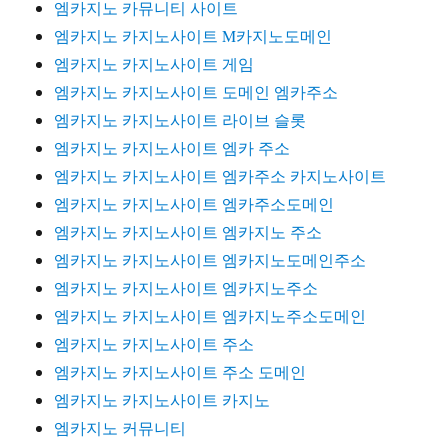
엠카지노 카뮤니티 사이트
엠카지노 카지노사이트 M카지노도메인
엠카지노 카지노사이트 게임
엠카지노 카지노사이트 도메인 엠카주소
엠카지노 카지노사이트 라이브 슬롯
엠카지노 카지노사이트 엠카 주소
엠카지노 카지노사이트 엠카주소 카지노사이트
엠카지노 카지노사이트 엠카주소도메인
엠카지노 카지노사이트 엠카지노 주소
엠카지노 카지노사이트 엠카지노도메인주소
엠카지노 카지노사이트 엠카지노주소
엠카지노 카지노사이트 엠카지노주소도메인
엠카지노 카지노사이트 주소
엠카지노 카지노사이트 주소 도메인
엠카지노 카지노사이트 카지노
엠카지노 커뮤니티