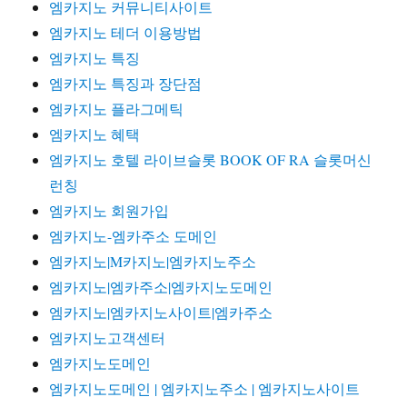
엠카지노 커뮤니티사이트
엠카지노 테더 이용방법
엠카지노 특징
엠카지노 특징과 장단점
엠카지노 플라그메틱
엠카지노 혜택
엠카지노 호텔 라이브슬롯 BOOK OF RA 슬롯머신
런칭
엠카지노 회원가입
엠카지노-엠카주소 도메인
엠카지노|M카지노|엠카지노주소
엠카지노|엠카주소|엠카지노도메인
엠카지노|엠카지노사이트|엠카주소
엠카지노고객센터
엠카지노도메인
엠카지노도메인 | 엠카지노주소 | 엠카지노사이트