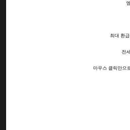
최대 환급
전세
마우스 클릭만으로