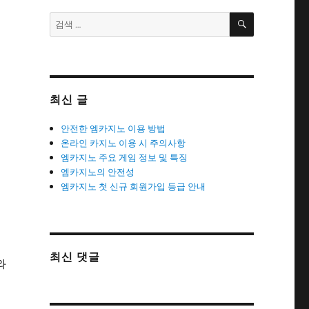
검
검
색
색:
최신 글
안전한 엠카지노 이용 방법
온라인 카지노 이용 시 주의사항
엠카지노 주요 게임 정보 및 특징
엠카지노의 안전성
엠카지노 첫 신규 회원가입 등급 안내
최신 댓글
와