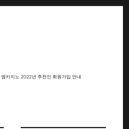
엠카지노 2022년 추천인 회원가입 안내