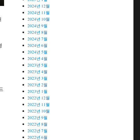
2024년 12월
2024년 11월
해
2024년 10월
2024년 9월
2024년 8월
2024년 7월
경
2024년 6월
2024년 5월
2024년 4월
2023년 5월
2023년 4월
2023년 3월
2023년 2월
드
2023년 1월
2022년 12월
2022년 11월
2022년 10월
2022년 9월
2022년 8월
2022년 7월
2022년 6월