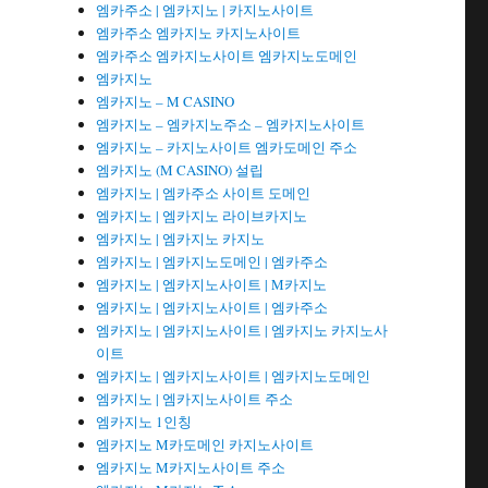
엠카주소 | 엠카지노 | 카지노사이트
엠카주소 엠카지노 카지노사이트
엠카주소 엠카지노사이트 엠카지노도메인
엠카지노
엠카지노 – M CASINO
엠카지노 – 엠카지노주소 – 엠카지노사이트
엠카지노 – 카지노사이트 엠카도메인 주소
엠카지노 (M CASINO) 설립
엠카지노 | 엠카주소 사이트 도메인
엠카지노 | 엠카지노 라이브카지노
엠카지노 | 엠카지노 카지노
엠카지노 | 엠카지노도메인 | 엠카주소
엠카지노 | 엠카지노사이트 | M카지노
엠카지노 | 엠카지노사이트 | 엠카주소
엠카지노 | 엠카지노사이트 | 엠카지노 카지노사
이트
엠카지노 | 엠카지노사이트 | 엠카지노도메인
엠카지노 | 엠카지노사이트 주소
엠카지노 1인칭
엠카지노 M카도메인 카지노사이트
엠카지노 M카지노사이트 주소