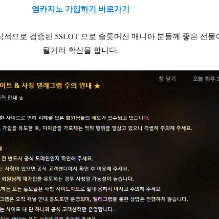
엠카지노 가입하기 바로가기
적으로 검증된 5SLOT 으로 슬롯머신 매니아 분들께 좋은 선물
될거라 확신을 합니다.