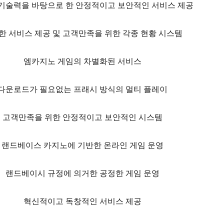
기술력을 바탕으로 한 안정적이고 보안적인 서비스 제공
한 서비스 제공 및 고객만족을 위한 각종 현황 시스템
엠카지노 게임의 차별화된 서비스
다운로드가 필요없는 프래시 방식의 멀티 플레이
고객만족을 위한 안정적이고 보안적인 시스템
랜드베이스 카지노에 기반한 온라인 게임 운영
랜드베이시 규정에 의거한 공정한 게임 운영
혁신적이고 독창적인 서비스 제공