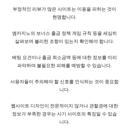
부정적인 리뷰가 많은 사이트는 이용을 피하는 것이
현명합니다.
엠카지노의 보너스 출금 정책 게임 규칙 등을 세심히
살펴보며 불리한 조항이 있는지 확인해야 합니다.
베팅 요건이나 출금 최소금액 등에 대한 정보를 미리
파악하여 불필요한 피해를 예방할 수 있습니다.
사용자들이 주의해야 할 신호를 인식하는 것이 중요합
니다.
웹사이트 디자인이 전문적이지 않거나 관할권에 대한
정보가 부족한 경우는 사기 사이트의 특징일 수 있습
니다.