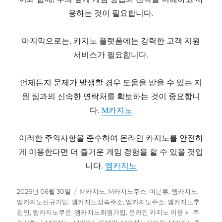
용하는 것이 필요합니다.
마지막으로는, 카지노 플랫폼에는 강력한 고객 지원
서비스가 필요합니다.
언제든지 문제가 발생할 경우 도움을 받을 수 있는 지
원 팀과의 신속한 연락처를 확보하는 것이 중요합니
다.
M카지노
이러한 주의사항을 준수하여 온라인 카지노를 안전하
게 이용한다면 더 즐거운 게임 경험을 할 수 있을 것입
니다.
엠카지노
작
카
2026년 06월 30일
M카지노
,
M카지노주소
,
미분류
,
엠카지노
,
성
테
엠카지노신규가입
,
엠카지노접속주소
,
엠카지노주소
,
엠카지노추
일
고
천인
,
엠카지노쿠폰
,
엠카지노회원가입
,
온라인 카지노 이용 시 주