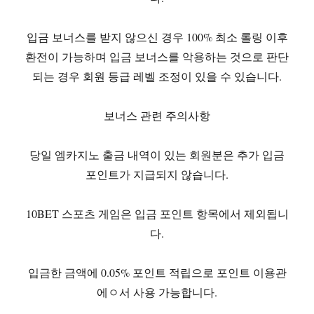
입금 보너스를 받지 않으신 경우 100% 최소 롤링 이후
환전이 가능하며 입금 보너스를 악용하는 것으로 판단
되는 경우 회원 등급 레벨 조정이 있을 수 있습니다.
보너스 관련 주의사항
당일 엠카지노 출금 내역이 있는 회원분은 추가 입금
포인트가 지급되지 않습니다.
10BET 스포츠 게임은 입금 포인트 항목에서 제외됩니
다.
입금한 금액에 0.05% 포인트 적립으로 포인트 이용관
에ㅇ서 사용 가능합니다.