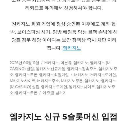
리되므로 유의해서 신청하셔야 합니다.
M카지노 회원 가입에 정상 승인된 이후에도 계좌 협
박, 보이스피싱 사기, 양방 베팅등 악성 블랙 손님에 해
당될 경우 해당 아이디는 보안 정책상 즉시 차단 처리
됩니다.
엠카지노
작
카
2026년 06월 11일
M카지노
,
미분류
,
엠카지노
,
엠카지노 (M
성
테
CASINO) 설립
,
엠카지노신규가입
,
엠카지노접속주소
,
엠카지노주
일
고
태
소
,
엠카지노쿠폰
,
엠카지노회원가입
M카지노
,
M카지노도메인
,
자
리
그
M카지노사이트
,
M카지노주소
,
M카지노쿠폰
,
엠카지노
,
엠카지노
(M CASINO) 설립
,
엠카지노도메인
,
엠카지노사이트
,
엠카지노주
엠
소
,
엠카지노쿠폰
에 댓글 남기기
카
지
노
엠카지노 신규 5슬롯머신 입점
(M
CASINO)