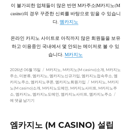
이 불가피한 업체들이 많은 반면 M카주소|M카지노(M
casino)의 경우 꾸준한 신뢰를 바탕으로 믿을 수 있습니
다.
엠카지노
온라인 카지노 사이트로 아직까지 많은 회원들을 보유
하고 이용중인 국내에서 몇 안되는 메이저로 볼 수 있
습니다.
M카지노
작
카
2026년 06월 15일
M카지노
,
M카지노(M casino)소개
,
M카지노
성
테
주소
,
미분류
,
엠카지노
,
엠카지노신규가입
,
엠카지노접속주소
,
엠
일
고
태
카지노주소
,
엠카지노쿠폰
,
엠카지노회원가입
M카지노
,
M카지
자
리
그
노(M casino)소개
,
M카지노도메인
,
M카지노사이트
,
M카지노주
M
소
,
엠카지노
,
엠카지노도메인
,
엠카지노사이트
,
엠카지노주소
카
에 댓글 남기기
지
노
(M
엠카지노 (M CASINO) 설립
casino)
소