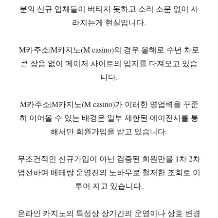
분의 신규 업체들이 버티지 못하고 소리 소문 없이 사
라지는게 현실입니다.
M카주소|M카지노(M casino)의 경우 올해로 수년 차로
큰 잡음 없이 메이저 사이트의 입지를 다져오고 있습
니다.
M카주소|M카지노(M casino)가 이러한 영업력을 꾸준
히 이어올 수 있는 배경은 일부 제한된 에이전시를 통
해서만 회원가입을 받고 있습니다.
무조건적인 신규가입이 아닌 검증된 회원만을 1차 2차
엄선하여 베테랑 운영진의 노하우로 철저한 조회로 이
루어 지고 있습니다.
온라인 카지노의 특성상 장기간의 운영이나 상호 변경