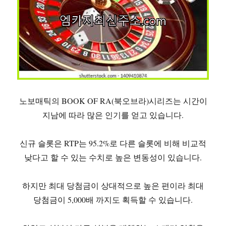
노보매틱의 BOOK OF RA(북오브라)시리즈는 시간이
지남에 따라 많은 인기를 얻고 있습니다.
신규 슬롯은 RTP는 95.2%로 다른 슬롯에 비해 비교적
낮다고 할 수 있는 수치로 높은 변동성이 있습니다.
하지만 최대 당첨금이 상대적으로 높은 편이라 최대
당첨금이 5,000배 까지도 획득할 수 있습니다.