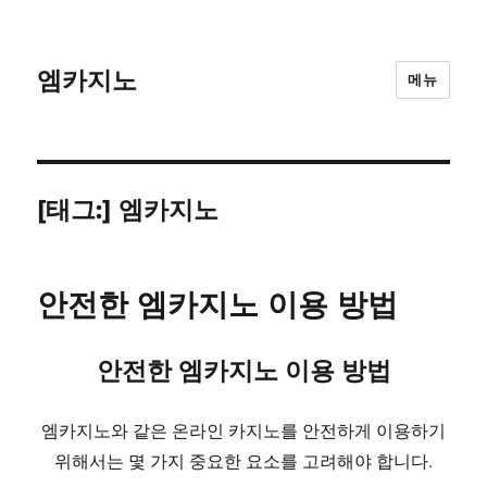
엠카지노
메뉴
[태그:]
엠카지노
안전한 엠카지노 이용 방법
안전한 엠카지노 이용 방법
엠카지노와 같은 온라인 카지노를 안전하게 이용하기
위해서는 몇 가지 중요한 요소를 고려해야 합니다.