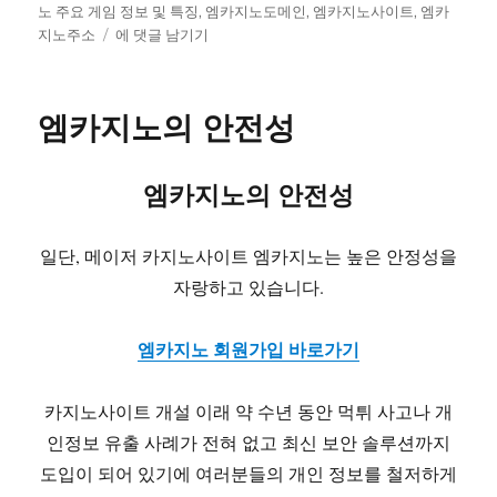
노 주요 게임 정보 및 특징
,
엠카지노도메인
,
엠카지노사이트
,
엠카
엠
지노주소
에 댓글 남기기
카
지
노
엠카지노의 안전성
주
요
게
엠카지노의 안전성
임
정
보
일단, 메이저 카지노사이트 엠카지노는 높은 안정성을
및
자랑하고 있습니다.
특
징
엠카지노 회원가입 바로가기
카지노사이트 개설 이래 약 수년 동안 먹튀 사고나 개
인정보 유출 사례가 전혀 없고 최신 보안 솔루션까지
도입이 되어 있기에 여러분들의 개인 정보를 철저하게