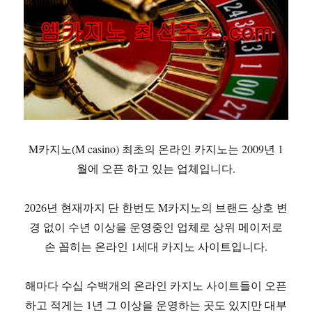
M카지노(M casino) 최초의 온라인 카지노는 2009년 1
월에 오픈 하고 있는 업체입니다.
2026년 현재까지 단 한번도 M카지노의 브랜드 상호 변
경 없이 수년 이상을 운영중인 업체로 상위 메이저로
손 꼽히는 온라인 1세대 카지노 사이트입니다.
해마다 수십 수백개의 온라인 카지노 사이트들이 오픈
하고 적게는 1년 그 이상을 운영하는 곳도 있지만 대부