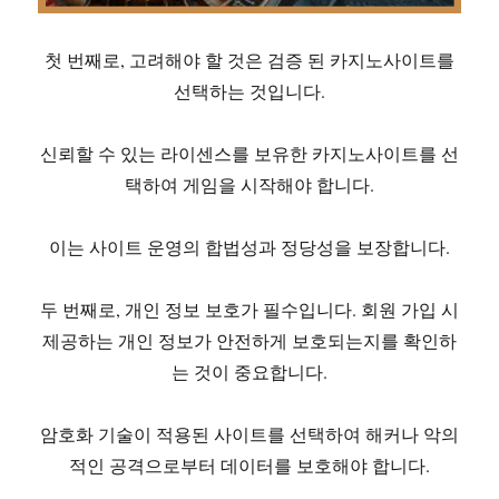
첫 번째로, 고려해야 할 것은 검증 된 카지노사이트를
선택하는 것입니다.
신뢰할 수 있는 라이센스를 보유한 카지노사이트를 선
택하여 게임을 시작해야 합니다.
이는 사이트 운영의 합법성과 정당성을 보장합니다.
두 번째로, 개인 정보 보호가 필수입니다. 회원 가입 시
제공하는 개인 정보가 안전하게 보호되는지를 확인하
는 것이 중요합니다.
암호화 기술이 적용된 사이트를 선택하여 해커나 악의
적인 공격으로부터 데이터를 보호해야 합니다.