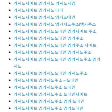
카지노사이트 엠카지노 카지노게임
카지노사이트 엠카지노 테더
카지노사이트 엠카지노|엠카도메인
카지노사이트 엠카지노|엠카지노주소|엠카주소
카지노사이트 엠카지노도메인 엠카사이트 주소
카지노사이트 엠카지노도메인 엠카주소
카지노사이트 엠카지노도메인 엠카주소 사이트
카지노사이트 엠카지노도메인 엠카지노주소
카지노사이트 엠카지노도메인 엠카지노주소 엠카
지노
카지노사이트 엠카지노도메인 카지노주소
카지노사이트 엠카지노주소 – 도메인
카지노사이트 엠카지노주소 도메인
카지노사이트 엠카지노주소 도메인사이트
카지노사이트 엠카지노주소 엠카 도메인
카지노사이트 엠카지노주소 엠카도메인