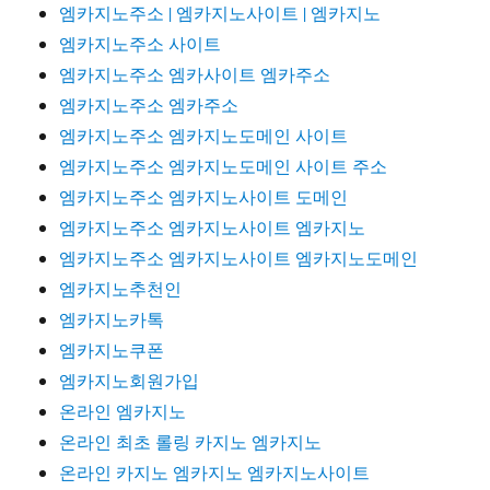
엠카지노주소 | 엠카지노사이트 | 엠카지노
엠카지노주소 사이트
엠카지노주소 엠카사이트 엠카주소
엠카지노주소 엠카주소
엠카지노주소 엠카지노도메인 사이트
엠카지노주소 엠카지노도메인 사이트 주소
엠카지노주소 엠카지노사이트 도메인
엠카지노주소 엠카지노사이트 엠카지노
엠카지노주소 엠카지노사이트 엠카지노도메인
엠카지노추천인
엠카지노카톡
엠카지노쿠폰
엠카지노회원가입
온라인 엠카지노
온라인 최초 롤링 카지노 엠카지노
온라인 카지노 엠카지노 엠카지노사이트