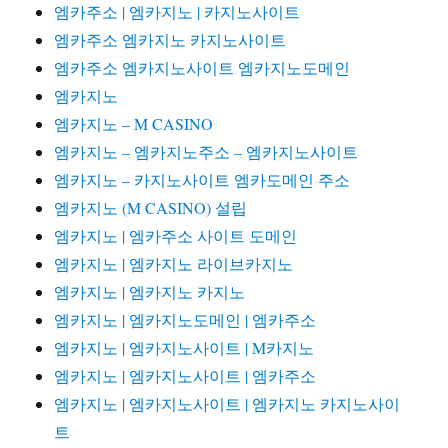
엠카주소 | 엠카지노 | 카지노사이트
엠카주소 엠카지노 카지노사이트
엠카주소 엠카지노사이트 엠카지노도메인
엠카지노
엠카지노 – M CASINO
엠카지노 – 엠카지노주소 – 엠카지노사이트
엠카지노 – 카지노사이트 엠카도메인 주소
엠카지노 (M CASINO) 설립
엠카지노 | 엠카주소 사이트 도메인
엠카지노 | 엠카지노 라이브카지노
엠카지노 | 엠카지노 카지노
엠카지노 | 엠카지노도메인 | 엠카주소
엠카지노 | 엠카지노사이트 | M카지노
엠카지노 | 엠카지노사이트 | 엠카주소
엠카지노 | 엠카지노사이트 | 엠카지노 카지노사이
트