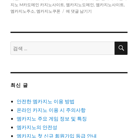
지노 M카도메인 카지노사이트
,
엠카지노도메인
,
엠카지노사이트
,
엠
엠카지노주소
,
엠카지노쿠폰
에 댓글 남기기
카
지
노
M
카
검
검
색
도
색:
메
인
카
지
노
최신 글
사
이
안전한 엠카지노 이용 방법
트
온라인 카지노 이용 시 주의사항
엠카지노 주요 게임 정보 및 특징
엠카지노의 안전성
엠카지노 첫 신규 회원가입 등급 안내