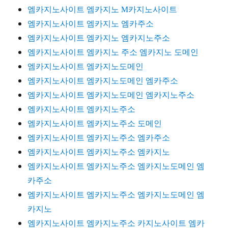
엠카지노사이트 엠카지노 M카지노사이트
엠카지노사이트 엠카지노 엠카주소
엠카지노사이트 엠카지노 엠카지노주소
엠카지노사이트 엠카지노 주소 엠카지노 도메인
엠카지노사이트 엠카지노도메인
엠카지노사이트 엠카지노도메인 엠카주소
엠카지노사이트 엠카지노도메인 엠카지노주소
엠카지노사이트 엠카지노주소
엠카지노사이트 엠카지노주소 도메인
엠카지노사이트 엠카지노주소 엠카주소
엠카지노사이트 엠카지노주소 엠카지노
엠카지노사이트 엠카지노주소 엠카지노도메인 엠
카주소
엠카지노사이트 엠카지노주소 엠카지노도메인 엠
카지노
엠카지노사이트 엠카지노주소 카지노사이트 엠카