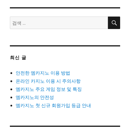
노
카
지
검
검
색
노
색:
사
이
트
라
이
최신 글
브
슬
안전한 엠카지노 이용 방법
롯
온라인 카지노 이용 시 주의사항
엠카지노 주요 게임 정보 및 특징
엠카지노의 안전성
엠카지노 첫 신규 회원가입 등급 안내