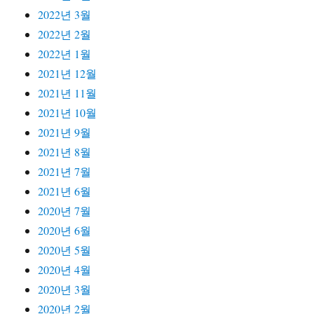
2022년 3월
2022년 2월
2022년 1월
2021년 12월
2021년 11월
2021년 10월
2021년 9월
2021년 8월
2021년 7월
2021년 6월
2020년 7월
2020년 6월
2020년 5월
2020년 4월
2020년 3월
2020년 2월