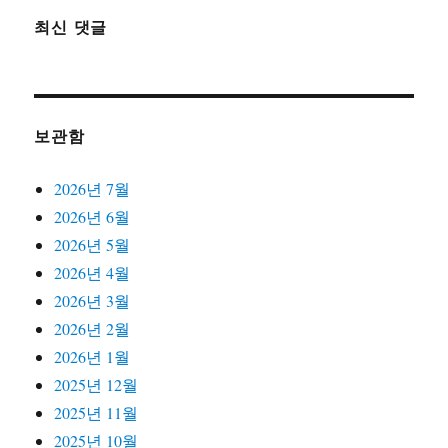
최신 댓글
보관함
2026년 7월
2026년 6월
2026년 5월
2026년 4월
2026년 3월
2026년 2월
2026년 1월
2025년 12월
2025년 11월
2025년 10월