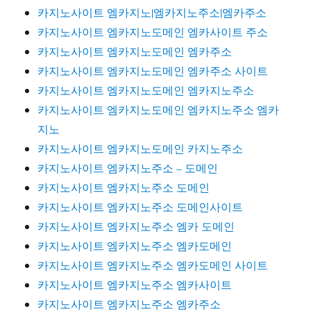
카지노사이트 엠카지노|엠카지노주소|엠카주소
카지노사이트 엠카지노도메인 엠카사이트 주소
카지노사이트 엠카지노도메인 엠카주소
카지노사이트 엠카지노도메인 엠카주소 사이트
카지노사이트 엠카지노도메인 엠카지노주소
카지노사이트 엠카지노도메인 엠카지노주소 엠카
지노
카지노사이트 엠카지노도메인 카지노주소
카지노사이트 엠카지노주소 – 도메인
카지노사이트 엠카지노주소 도메인
카지노사이트 엠카지노주소 도메인사이트
카지노사이트 엠카지노주소 엠카 도메인
카지노사이트 엠카지노주소 엠카도메인
카지노사이트 엠카지노주소 엠카도메인 사이트
카지노사이트 엠카지노주소 엠카사이트
카지노사이트 엠카지노주소 엠카주소