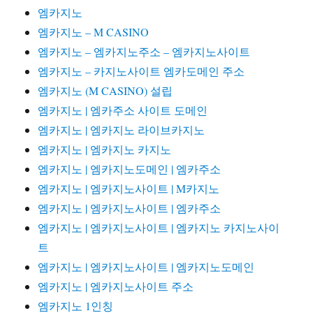
엠카지노
엠카지노 – M CASINO
엠카지노 – 엠카지노주소 – 엠카지노사이트
엠카지노 – 카지노사이트 엠카도메인 주소
엠카지노 (M CASINO) 설립
엠카지노 | 엠카주소 사이트 도메인
엠카지노 | 엠카지노 라이브카지노
엠카지노 | 엠카지노 카지노
엠카지노 | 엠카지노도메인 | 엠카주소
엠카지노 | 엠카지노사이트 | M카지노
엠카지노 | 엠카지노사이트 | 엠카주소
엠카지노 | 엠카지노사이트 | 엠카지노 카지노사이
트
엠카지노 | 엠카지노사이트 | 엠카지노도메인
엠카지노 | 엠카지노사이트 주소
엠카지노 1인칭