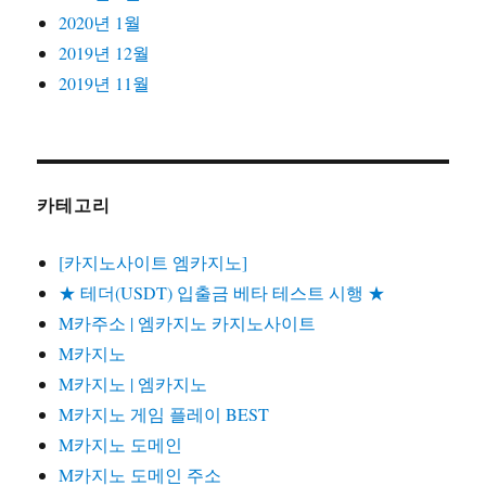
2020년 1월
2019년 12월
2019년 11월
카테고리
[카지노사이트 엠카지노]
★ 테더(USDT) 입출금 베타 테스트 시행 ★
M카주소 | 엠카지노 카지노사이트
M카지노
M카지노 | 엠카지노
M카지노 게임 플레이 BEST
M카지노 도메인
M카지노 도메인 주소