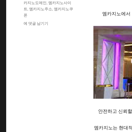
카지노도메인
,
엠카지노사이
트
,
엠카지노주소
,
엠카지노쿠
엠카지노에서 
폰
엠
에 댓글 남기기
카
지
노
최
고
의
카
지
노
사
이
트
안전하고 신뢰할 
엠카지노는 현대적