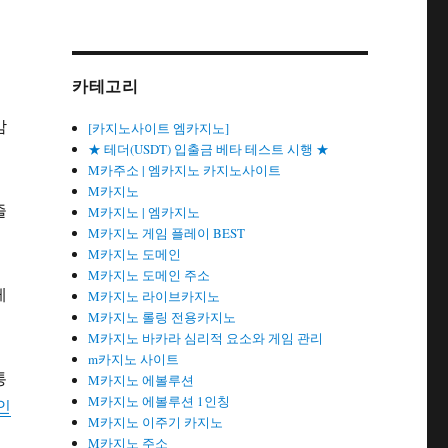
카테고리
감
[카지노사이트 엠카지노]
★ 테더(USDT) 입출금 베타 테스트 시행 ★
M카주소 | 엠카지노 카지노사이트
M카지노
즐
M카지노 | 엠카지노
M카지노 게임 플레이 BEST
M카지노 도메인
M카지노 도메인 주소
레
M카지노 라이브카지노
M카지노 롤링 전용카지노
M카지노 바카라 심리적 요소와 게임 관리
m카지노 사이트
통
M카지노 에볼루션
M카지노 에볼루션 1인칭
인
M카지노 이주기 카지노
M카지노 주소