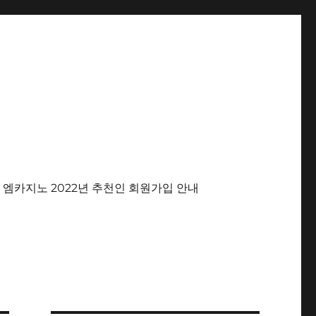
엠카지노 2022년 추천인 회원가입 안내