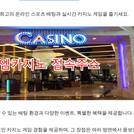
최고의 온라인 스포츠 배팅과 실시간 카지노 게임을 즐기세요.
수 있는 배팅 환경과 다양한 이벤트, 특별한 혜택을 제공합니다.
인 카지노 게임 경험을 제공하며, 그 장점은 여러 방면에서 돋보