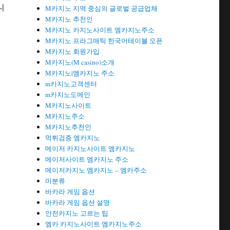
니
M카지노 지역 중심의 글로벌 공급업체
M카지노 추천인
M카지노 카지노사이트 엠카지노주소
M카지노 프라그매틱 한국어테이블 오픈
M카지노 회원가입
M카지노(M casino)소개
M카지노|엠카지노 주소
m카지노고객센터
m카지노도메인
M카지노사이트
M카지노주소
M카지노추천인
먹튀검증 엠카지노
메이저 카지노사이트 엠카지노
메이저사이트 엠카지노 주소
메이저카지노 엠카지노 – 엠카주소
미분류
바카라 게임 옵션
바카라 게임 옵션 설명
안전카지노 고르는 팁
엠카 카지노사이트 엠카지노주소