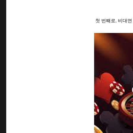
첫 번째로, 비대