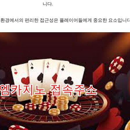
니다.
면 환경에서의 편리한 접근성은 플레이어들에게 중요한 요소입니다