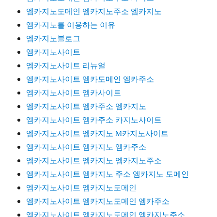
엠카지노도메인 엠카지노주소 엠카지노
엠카지노를 이용하는 이유
엠카지노블로그
엠카지노사이트
엠카지노사이트 리뉴얼
엠카지노사이트 엠카도메인 엠카주소
엠카지노사이트 엠카사이트
엠카지노사이트 엠카주소 엠카지노
엠카지노사이트 엠카주소 카지노사이트
엠카지노사이트 엠카지노 M카지노사이트
엠카지노사이트 엠카지노 엠카주소
엠카지노사이트 엠카지노 엠카지노주소
엠카지노사이트 엠카지노 주소 엠카지노 도메인
엠카지노사이트 엠카지노도메인
엠카지노사이트 엠카지노도메인 엠카주소
엠카지노사이트 엠카지노도메인 엠카지노주소