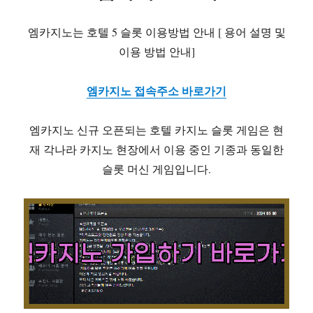
엠카지노는 호텔 5 슬롯 이용방법 안내 [ 용어 설명 및
이용 방법 안내]
엠카지노 접속주소 바로가기
엠카지노 신규 오픈되는 호텔 카지노 슬롯 게임은 현
재 각나라 카지노 현장에서 이용 중인 기종과 동일한
슬롯 머신 게임입니다.