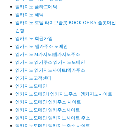
엠카지노 플라그메틱
엠카지노 혜택
엠카지노 호텔 라이브슬롯 BOOK OF RA 슬롯머신
런칭
엠카지노 회원가입
엠카지노-엠카주소 도메인
엠카지노|M카지노|엠카지노주소
엠카지노|엠카주소|엠카지노도메인
엠카지노|엠카지노사이트|엠카주소
엠카지노고객센터
엠카지노도메인
엠카지노도메인 | 엠카지노주소 | 엠카지노사이트
엠카지노도메인 엠카주소 사이트
엠카지노도메인 엠카주소사이트
엠카지노도메인 엠카지노사이트 주소
엠카지노도메인 엠카지노주소 사이트