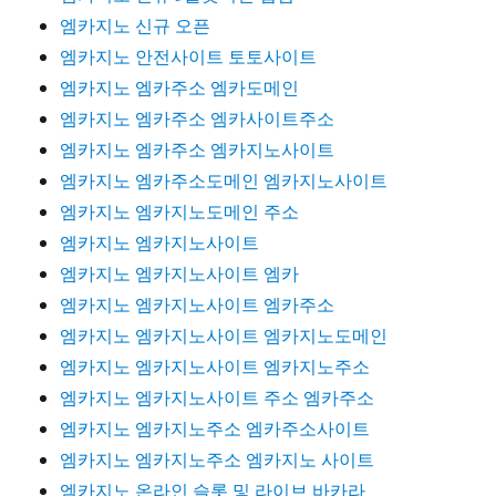
엠카지노 신규 오픈
엠카지노 안전사이트 토토사이트
엠카지노 엠카주소 엠카도메인
엠카지노 엠카주소 엠카사이트주소
엠카지노 엠카주소 엠카지노사이트
엠카지노 엠카주소도메인 엠카지노사이트
엠카지노 엠카지노도메인 주소
엠카지노 엠카지노사이트
엠카지노 엠카지노사이트 엠카
엠카지노 엠카지노사이트 엠카주소
엠카지노 엠카지노사이트 엠카지노도메인
엠카지노 엠카지노사이트 엠카지노주소
엠카지노 엠카지노사이트 주소 엠카주소
엠카지노 엠카지노주소 엠카주소사이트
엠카지노 엠카지노주소 엠카지노 사이트
엠카지노 온라인 슬롯 및 라이브 바카라