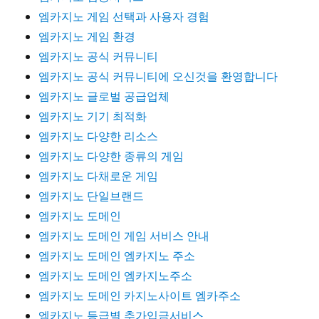
엠카지노 게임 선택과 사용자 경험
엠카지노 게임 환경
엠카지노 공식 커뮤니티
엠카지노 공식 커뮤니티에 오신것을 환영합니다
엠카지노 글로벌 공급업체
엠카지노 기기 최적화
엠카지노 다양한 리소스
엠카지노 다양한 종류의 게임
엠카지노 다채로운 게임
엠카지노 단일브랜드
엠카지노 도메인
엠카지노 도메인 게임 서비스 안내
엠카지노 도메인 엠카지노 주소
엠카지노 도메인 엠카지노주소
엠카지노 도메인 카지노사이트 엠카주소
엠카지노 등급별 추가입금서비스