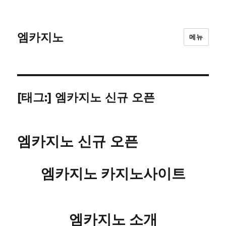
엠카지노
메뉴
[태그:]
엠카지노 신규 오픈
엠카지노 신규 오픈
엠카지노 카지노사이트
엠카지노 소개