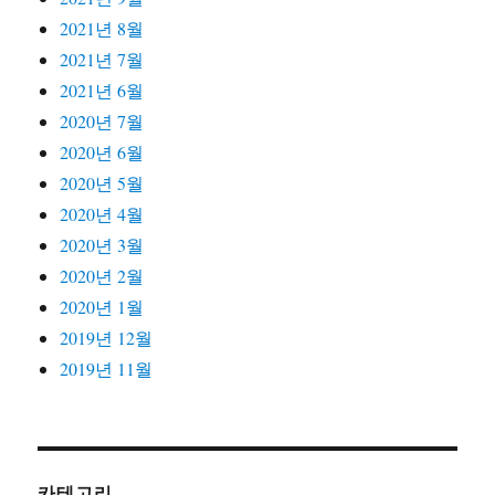
2021년 8월
2021년 7월
2021년 6월
2020년 7월
2020년 6월
2020년 5월
2020년 4월
2020년 3월
2020년 2월
2020년 1월
2019년 12월
2019년 11월
카테고리