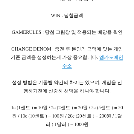
WIN : 당첨금액
GAMERULES : 당첨 그림장 및 적용되는 배당율 확인
CHANGE DENOM : 충전 후 본인의 금액에 맞는 게임
기준 금액을 설정하는게 가장 중요합니다.
엠카도메인
주소
설정 방법은 기종별 약간의 차이는 있으며, 게임을 진
행하기전에 신중히 선택을 하셔야 합니다.
1c (1센트 ) = 10원 / 2c (2센트 ) = 20원 / 5c (5센트 ) = 50
원 / 10c (10센트 ) = 100원 / 20c (20센트 ) = 200원 / 1달
러 ( 1달러 ) = 1000원