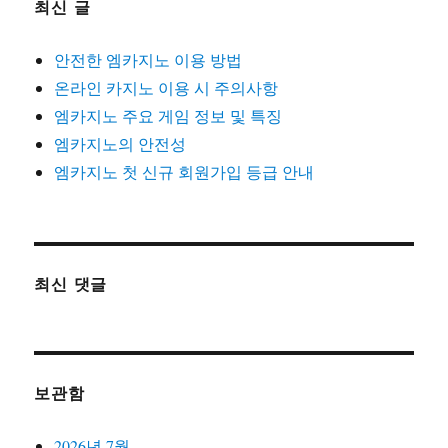
최신 글
안전한 엠카지노 이용 방법
온라인 카지노 이용 시 주의사항
엠카지노 주요 게임 정보 및 특징
엠카지노의 안전성
엠카지노 첫 신규 회원가입 등급 안내
최신 댓글
보관함
2026년 7월