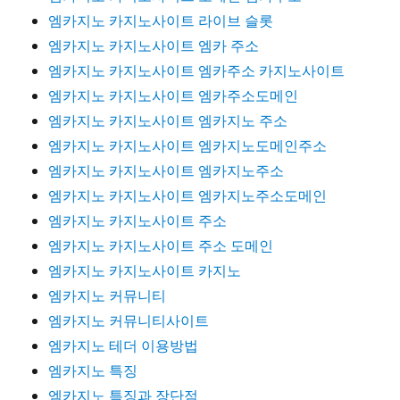
엠카지노 카지노사이트 라이브 슬롯
엠카지노 카지노사이트 엠카 주소
엠카지노 카지노사이트 엠카주소 카지노사이트
엠카지노 카지노사이트 엠카주소도메인
엠카지노 카지노사이트 엠카지노 주소
엠카지노 카지노사이트 엠카지노도메인주소
엠카지노 카지노사이트 엠카지노주소
엠카지노 카지노사이트 엠카지노주소도메인
엠카지노 카지노사이트 주소
엠카지노 카지노사이트 주소 도메인
엠카지노 카지노사이트 카지노
엠카지노 커뮤니티
엠카지노 커뮤니티사이트
엠카지노 테더 이용방법
엠카지노 특징
엠카지노 특징과 장단점