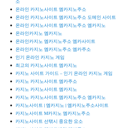
소
온라인 카지노사이트 엠카지노주소
온라인 카지노사이트 엠카지노주소 도메인 사이트
온라인 카지노사이트 엠카지노주소 엠카지노
온라인카지노 엠카지노
온라인카지노 엠카지노주소 엠카사이트
온라인카지노 엠카지노주소 엠카주소
인기 온라인 카지노 게임
최고의 카지노사이트 엠카지노
카지노 사이트 가이드 – 인기 온라인 카지노 게임
카지노 카지노사이트 엠카주소
카지노 카지노사이트 엠카지노
카지노 카지노사이트 엠카지노주소 엠카지노
카지노사이트 | 엠카지노 | 엠카지노주소사이트
카지노사이트 M카지노 엠카지노주소
카지노사이트 선탞시 중요한 요소