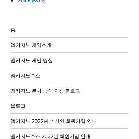
WordPress.org
홈
엠카지노 게임소개
엠카지노 게임 영상
엠카지노주소
엠카지노 본사 공식 지정 블로그
블로그
엠카지노 2022년 추천인 회원가입 안내
엠카지노주소 2022년 회원가입 안내