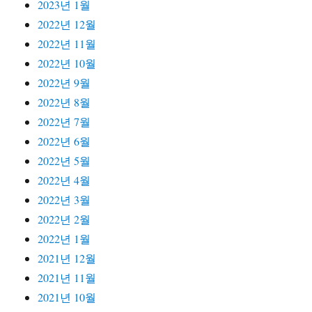
2023년 1월
2022년 12월
2022년 11월
2022년 10월
2022년 9월
2022년 8월
2022년 7월
2022년 6월
2022년 5월
2022년 4월
2022년 3월
2022년 2월
2022년 1월
2021년 12월
2021년 11월
2021년 10월