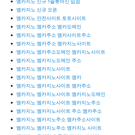
엠카지노 신규 5슬롯머신 입점
엠카지노 신규 오픈
엠카지노 안전사이트 토토사이트
엠카지노 엠카주소 엠카도메인
엠카지노 엠카주소 엠카사이트주소
엠카지노 엠카주소 엠카지노사이트
엠카지노 엠카주소도메인 엠카지노사이트
엠카지노 엠카지노도메인 주소
엠카지노 엠카지노사이트
엠카지노 엠카지노사이트 엠카
엠카지노 엠카지노사이트 엠카주소
엠카지노 엠카지노사이트 엠카지노도메인
엠카지노 엠카지노사이트 엠카지노주소
엠카지노 엠카지노사이트 주소 엠카주소
엠카지노 엠카지노주소 엠카주소사이트
엠카지노 엠카지노주소 엠카지노 사이트