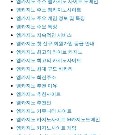
엠카지노 주소 엠카지노 사이트 도메인
엠카지노 주소 엠카지노사이트
엠카지노 주요 게임 정보 및 특징
엠카지노 주요 특징
엠카지노 지속적인 서비스
엠카지노 첫 신규 회원가입 등급 안내
엠카지노 최고의 라이브 카지노
엠카지노 최고의 카지노사이트
엠카지노 최대 규모 바카라
엠카지노 최신주소
엠카지노 추천 이유
엠카지노 추천사이트
엠카지노 추천인
엠카지노 카뮤니티 사이트
엠카지노 카지노사이트 M카지노도메인
엠카지노 카지노사이트 게임