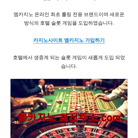
엠카지노 온라인 최초 롤링 전용 브랜드이며 새로운
방식의 호텔 슬롯 게임을 도입하였습니다.
카지노사이트 엠카지노 가입하기
호텔에서 생중계 되는 슬롯 게임이 새롭게 도입 되었
습니다.