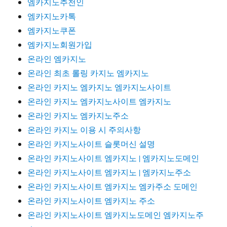
엠카지노추천인
엠카지노카톡
엠카지노쿠폰
엠카지노회원가입
온라인 엠카지노
온라인 최초 롤링 카지노 엠카지노
온라인 카지노 엠카지노 엠카지노사이트
온라인 카지노 엠카지노사이트 엠카지노
온라인 카지노 엠카지노주소
온라인 카지노 이용 시 주의사항
온라인 카지노사이트 슬롯머신 설명
온라인 카지노사이트 엠카지노 | 엠카지노도메인
온라인 카지노사이트 엠카지노 | 엠카지노주소
온라인 카지노사이트 엠카지노 엠카주소 도메인
온라인 카지노사이트 엠카지노 주소
온라인 카지노사이트 엠카지노도메인 엠카지노주