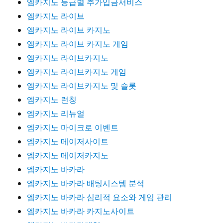
엠카지노 등급별 추가입금서비스
엠카지노 라이브
엠카지노 라이브 카지노
엠카지노 라이브 카지노 게임
엠카지노 라이브카지노
엠카지노 라이브카지노 게임
엠카지노 라이브카지노 및 슬롯
엠카지노 런칭
엠카지노 리뉴얼
엠카지노 마이크로 이벤트
엠카지노 메이저사이트
엠카지노 메이저카지노
엠카지노 바카라
엠카지노 바카라 배팅시스템 분석
엠카지노 바카라 심리적 요소와 게임 관리
엠카지노 바카라 카지노사이트