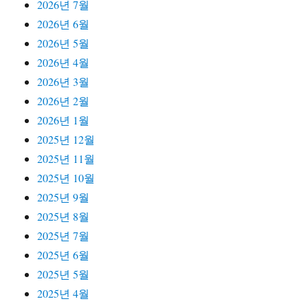
2026년 7월
2026년 6월
2026년 5월
2026년 4월
2026년 3월
2026년 2월
2026년 1월
2025년 12월
2025년 11월
2025년 10월
2025년 9월
2025년 8월
2025년 7월
2025년 6월
2025년 5월
2025년 4월