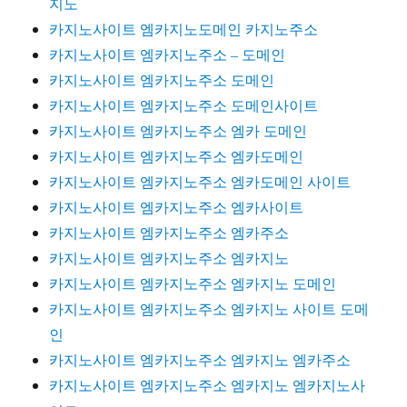
지노
카지노사이트 엠카지노도메인 카지노주소
카지노사이트 엠카지노주소 – 도메인
카지노사이트 엠카지노주소 도메인
카지노사이트 엠카지노주소 도메인사이트
카지노사이트 엠카지노주소 엠카 도메인
카지노사이트 엠카지노주소 엠카도메인
카지노사이트 엠카지노주소 엠카도메인 사이트
카지노사이트 엠카지노주소 엠카사이트
카지노사이트 엠카지노주소 엠카주소
카지노사이트 엠카지노주소 엠카지노
카지노사이트 엠카지노주소 엠카지노 도메인
카지노사이트 엠카지노주소 엠카지노 사이트 도메
인
카지노사이트 엠카지노주소 엠카지노 엠카주소
카지노사이트 엠카지노주소 엠카지노 엠카지노사