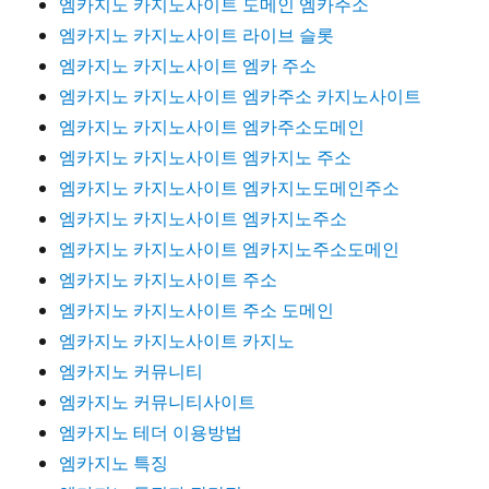
엠카지노 카지노사이트 도메인 엠카주소
엠카지노 카지노사이트 라이브 슬롯
엠카지노 카지노사이트 엠카 주소
엠카지노 카지노사이트 엠카주소 카지노사이트
엠카지노 카지노사이트 엠카주소도메인
엠카지노 카지노사이트 엠카지노 주소
엠카지노 카지노사이트 엠카지노도메인주소
엠카지노 카지노사이트 엠카지노주소
엠카지노 카지노사이트 엠카지노주소도메인
엠카지노 카지노사이트 주소
엠카지노 카지노사이트 주소 도메인
엠카지노 카지노사이트 카지노
엠카지노 커뮤니티
엠카지노 커뮤니티사이트
엠카지노 테더 이용방법
엠카지노 특징