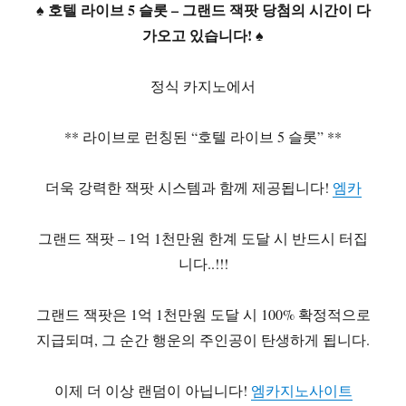
♠ 호텔 라이브 5 슬롯 – 그랜드 잭팟 당첨의 시간이 다
가오고 있습니다! ♠
정식 카지노에서
** 라이브로 런칭된 “호텔 라이브 5 슬롯” **
더욱 강력한 잭팟 시스템과 함께 제공됩니다!
엠카
그랜드 잭팟 – 1억 1천만원 한계 도달 시 반드시 터집
니다..!!!
그랜드 잭팟은 1억 1천만원 도달 시 100% 확정적으로
지급되며, 그 순간 행운의 주인공이 탄생하게 됩니다.
이제 더 이상 랜덤이 아닙니다!
엠카지노사이트