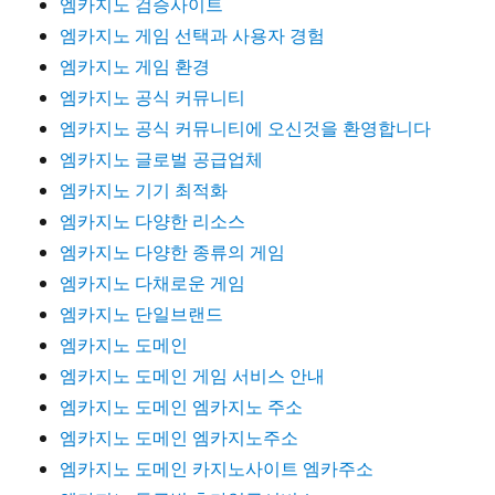
엠카지노 검증사이트
엠카지노 게임 선택과 사용자 경험
엠카지노 게임 환경
엠카지노 공식 커뮤니티
엠카지노 공식 커뮤니티에 오신것을 환영합니다
엠카지노 글로벌 공급업체
엠카지노 기기 최적화
엠카지노 다양한 리소스
엠카지노 다양한 종류의 게임
엠카지노 다채로운 게임
엠카지노 단일브랜드
엠카지노 도메인
엠카지노 도메인 게임 서비스 안내
엠카지노 도메인 엠카지노 주소
엠카지노 도메인 엠카지노주소
엠카지노 도메인 카지노사이트 엠카주소