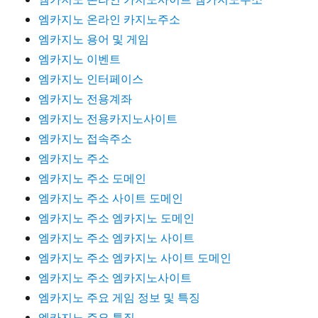
엠카지노 온라인 카지노주소
엠카지노 용어 및 게임
엠카지노 이벤트
엠카지노 인터페이스
엠카지노 전용계좌
엠카지노 전용카지노사이트
엠카지노 접속주소
엠카지노 주소
엠카지노 주소 도메인
엠카지노 주소 사이트 도메인
엠카지노 주소 엠카지노 도메인
엠카지노 주소 엠카지노 사이트
엠카지노 주소 엠카지노 사이트 도메인
엠카지노 주소 엠카지노사이트
엠카지노 주요 게임 정보 및 특징
엠카지노 주요 특징