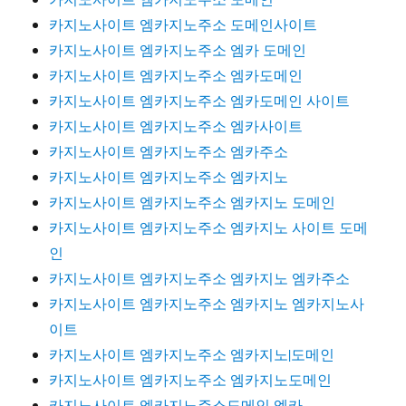
카지노사이트 엠카지노주소 도메인사이트
카지노사이트 엠카지노주소 엠카 도메인
카지노사이트 엠카지노주소 엠카도메인
카지노사이트 엠카지노주소 엠카도메인 사이트
카지노사이트 엠카지노주소 엠카사이트
카지노사이트 엠카지노주소 엠카주소
카지노사이트 엠카지노주소 엠카지노
카지노사이트 엠카지노주소 엠카지노 도메인
카지노사이트 엠카지노주소 엠카지노 사이트 도메
인
카지노사이트 엠카지노주소 엠카지노 엠카주소
카지노사이트 엠카지노주소 엠카지노 엠카지노사
이트
카지노사이트 엠카지노주소 엠카지노|도메인
카지노사이트 엠카지노주소 엠카지노도메인
카지노사이트 엠카지노주소도메인 엠카