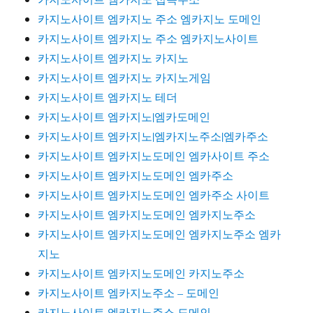
카지노사이트 엠카지노 주소 엠카지노 도메인
카지노사이트 엠카지노 주소 엠카지노사이트
카지노사이트 엠카지노 카지노
카지노사이트 엠카지노 카지노게임
카지노사이트 엠카지노 테더
카지노사이트 엠카지노|엠카도메인
카지노사이트 엠카지노|엠카지노주소|엠카주소
카지노사이트 엠카지노도메인 엠카사이트 주소
카지노사이트 엠카지노도메인 엠카주소
카지노사이트 엠카지노도메인 엠카주소 사이트
카지노사이트 엠카지노도메인 엠카지노주소
카지노사이트 엠카지노도메인 엠카지노주소 엠카
지노
카지노사이트 엠카지노도메인 카지노주소
카지노사이트 엠카지노주소 – 도메인
카지노사이트 엠카지노주소 도메인