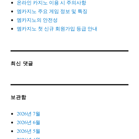
온라인 카지노 이용 시 주의사항
엠카지노 주요 게임 정보 및 특징
엠카지노의 안전성
엠카지노 첫 신규 회원가입 등급 안내
최신 댓글
보관함
2026년 7월
2026년 6월
2026년 5월