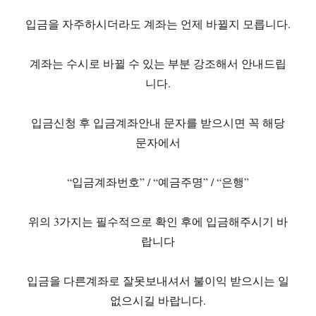
입금을 자주하시더라도 계좌는 언제 바뀔지 모릅니다.
계좌는 수시로 바뀔 수 있는 부분 강조해서 안내드립
니다.
입금신청 후 입금계좌안내 문자를 받으시면 꼭 해당
문자에서
“입금계좌번호” / “예금주명” / “은행”
위의 3가지는 필수적으로 확인 후에 입금해주시기 바
랍니다
입금을 다른계좌로 잘못보내셔서 불이익 받으시는 일
없으시길 바랍니다.