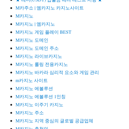
M카주소 | 엠카지노 카지노사이트
M카지노
M카지노 | 엠카지노
M카지노 게임 플레이 BEST
M카지노 도메인
M카지노 도메인 주소
M카지노 라이브카지노
M카지노 롤링 전용카지노
M카지노 바카라 심리적 요소와 게임 관리
m카지노 사이트
M카지노 에볼루션
M카지노 에볼루션 1인칭
M카지노 이주기 카지노
M카지노 주소
M카지노 지역 중심의 글로벌 공급업체
M카지노 추천인