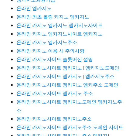
온라인 엠카지노
온라인 최초 롤링 카지노 엠카지노
온라인 카지노 엠카지노 엠카지노사이트
온라인 카지노 엠카지노사이트 엠카지노
온라인 카지노 엠카지노주소
온라인 카지노 이용 시 주의사항
온라인 카지노사이트 슬롯머신 설명
온라인 카지노사이트 엠카지노 | 엠카지노도메인
온라인 카지노사이트 엠카지노 | 엠카지노주소
온라인 카지노사이트 엠카지노 엠카주소 도메인
온라인 카지노사이트 엠카지노 주소
온라인 카지노사이트 엠카지노도메인 엠카지노주
소
온라인 카지노사이트 엠카지노주소
온라인 카지노사이트 엠카지노주소 도메인 사이트
온라인 카지노사이트 엠카지노주소 엠카지노