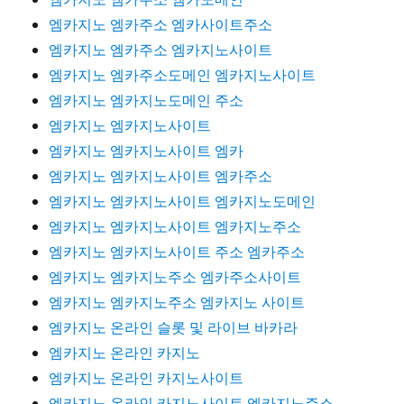
엠카지노 엠카주소 엠카사이트주소
엠카지노 엠카주소 엠카지노사이트
엠카지노 엠카주소도메인 엠카지노사이트
엠카지노 엠카지노도메인 주소
엠카지노 엠카지노사이트
엠카지노 엠카지노사이트 엠카
엠카지노 엠카지노사이트 엠카주소
엠카지노 엠카지노사이트 엠카지노도메인
엠카지노 엠카지노사이트 엠카지노주소
엠카지노 엠카지노사이트 주소 엠카주소
엠카지노 엠카지노주소 엠카주소사이트
엠카지노 엠카지노주소 엠카지노 사이트
엠카지노 온라인 슬롯 및 라이브 바카라
엠카지노 온라인 카지노
엠카지노 온라인 카지노사이트
엠카지노 온라인 카지노사이트 엠카지노주소