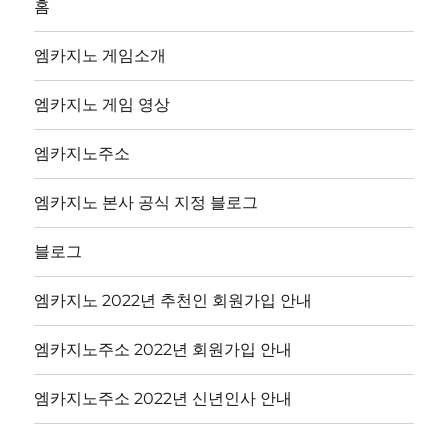
홈
엠카지노 게임소개
엠카지노 게임 영상
엠카지노주소
엠카지노 본사 공식 지정 블로그
블로그
엠카지노 2022년 추천인 회원가입 안내
엠카지노주소 2022년 회원가입 안내
엠카지노주소 2022년 신년인사 안내