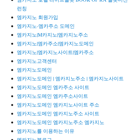
런칭
엠카지노 회원가입
엠카지노-엠카주소 도메인
엠카지노|M카지노|엠카지노주소
엠카지노|엠카주소|엠카지노도메인
엠카지노|엠카지노사이트|엠카주소
엠카지노고객센터
엠카지노도메인
엠카지노도메인 | 엠카지노주소 | 엠카지노사이트
엠카지노도메인 엠카주소 사이트
엠카지노도메인 엠카주소사이트
엠카지노도메인 엠카지노사이트 주소
엠카지노도메인 엠카지노주소 사이트
엠카지노도메인 엠카지노주소 엠카지노
엠카지노를 이용하는 이유
엠카지노블로그