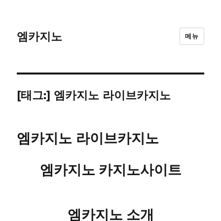
엠카지노
메뉴
[태그:]
엠카지노 라이브카지노
엠카지노 라이브카지노
엠카지노 카지노사이트
엠카지노 소개