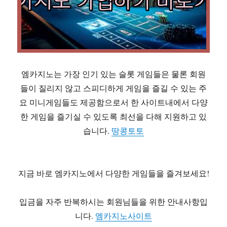
엠카지노는 가장 인기 있는 슬롯 게임들은 물론 회원
들이 질리지 않고 스피디하게 게임을 즐길 수 있는 주
요 미니게임들도 제공함으로서 한 사이트내에서 다양
한 게임을 즐기실 수 있도록 최선을 다해 지원하고 있
습니다.
땅콩토토
지금 바로 엠카지노에서 다양한 게임들을 즐겨보세요!
입금을 자주 반복하시는 회원님들을 위한 안내사항입
니다.
엠카지노사이트