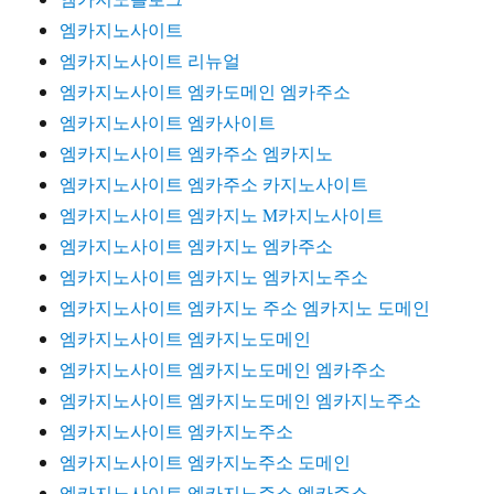
엠카지노사이트
엠카지노사이트 리뉴얼
엠카지노사이트 엠카도메인 엠카주소
엠카지노사이트 엠카사이트
엠카지노사이트 엠카주소 엠카지노
엠카지노사이트 엠카주소 카지노사이트
엠카지노사이트 엠카지노 M카지노사이트
엠카지노사이트 엠카지노 엠카주소
엠카지노사이트 엠카지노 엠카지노주소
엠카지노사이트 엠카지노 주소 엠카지노 도메인
엠카지노사이트 엠카지노도메인
엠카지노사이트 엠카지노도메인 엠카주소
엠카지노사이트 엠카지노도메인 엠카지노주소
엠카지노사이트 엠카지노주소
엠카지노사이트 엠카지노주소 도메인
엠카지노사이트 엠카지노주소 엠카주소