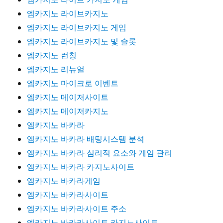
엠카지노 라이브카지노
엠카지노 라이브카지노 게임
엠카지노 라이브카지노 및 슬롯
엠카지노 런칭
엠카지노 리뉴얼
엠카지노 마이크로 이벤트
엠카지노 메이저사이트
엠카지노 메이저카지노
엠카지노 바카라
엠카지노 바카라 배팅시스템 분석
엠카지노 바카라 심리적 요소와 게임 관리
엠카지노 바카라 카지노사이트
엠카지노 바카라게임
엠카지노 바카라사이트
엠카지노 바카라사이트 주소
엠카지노 바카라사이트 카지노사이트