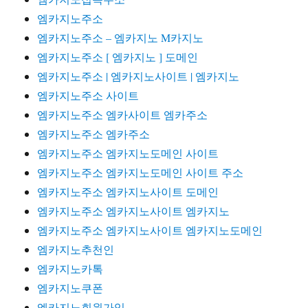
엠카지노주소
엠카지노주소 – 엠카지노 M카지노
엠카지노주소 [ 엠카지노 ] 도메인
엠카지노주소 | 엠카지노사이트 | 엠카지노
엠카지노주소 사이트
엠카지노주소 엠카사이트 엠카주소
엠카지노주소 엠카주소
엠카지노주소 엠카지노도메인 사이트
엠카지노주소 엠카지노도메인 사이트 주소
엠카지노주소 엠카지노사이트 도메인
엠카지노주소 엠카지노사이트 엠카지노
엠카지노주소 엠카지노사이트 엠카지노도메인
엠카지노추천인
엠카지노카톡
엠카지노쿠폰
엠카지노회원가입