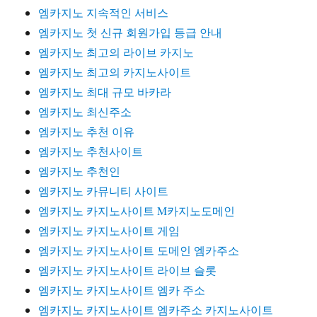
엠카지노 지속적인 서비스
엠카지노 첫 신규 회원가입 등급 안내
엠카지노 최고의 라이브 카지노
엠카지노 최고의 카지노사이트
엠카지노 최대 규모 바카라
엠카지노 최신주소
엠카지노 추천 이유
엠카지노 추천사이트
엠카지노 추천인
엠카지노 카뮤니티 사이트
엠카지노 카지노사이트 M카지노도메인
엠카지노 카지노사이트 게임
엠카지노 카지노사이트 도메인 엠카주소
엠카지노 카지노사이트 라이브 슬롯
엠카지노 카지노사이트 엠카 주소
엠카지노 카지노사이트 엠카주소 카지노사이트