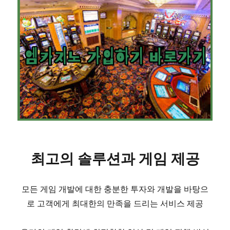
최고의 솔루션과 게임 제공
모든 게임 개발에 대한 충분한 투자와 개발을 바탕으
로 고객에게 최대한의 만족을 드리는 서비스 제공