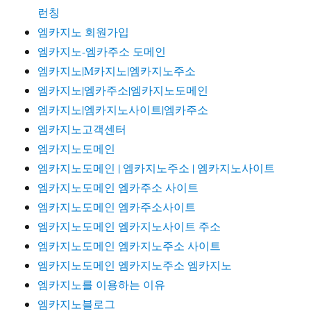
런칭
엠카지노 회원가입
엠카지노-엠카주소 도메인
엠카지노|M카지노|엠카지노주소
엠카지노|엠카주소|엠카지노도메인
엠카지노|엠카지노사이트|엠카주소
엠카지노고객센터
엠카지노도메인
엠카지노도메인 | 엠카지노주소 | 엠카지노사이트
엠카지노도메인 엠카주소 사이트
엠카지노도메인 엠카주소사이트
엠카지노도메인 엠카지노사이트 주소
엠카지노도메인 엠카지노주소 사이트
엠카지노도메인 엠카지노주소 엠카지노
엠카지노를 이용하는 이유
엠카지노블로그