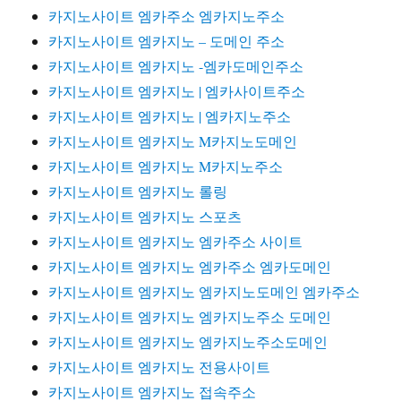
카지노사이트 엠카주소 엠카지노주소
카지노사이트 엠카지노 – 도메인 주소
카지노사이트 엠카지노 -엠카도메인주소
카지노사이트 엠카지노 | 엠카사이트주소
카지노사이트 엠카지노 | 엠카지노주소
카지노사이트 엠카지노 M카지노도메인
카지노사이트 엠카지노 M카지노주소
카지노사이트 엠카지노 롤링
카지노사이트 엠카지노 스포츠
카지노사이트 엠카지노 엠카주소 사이트
카지노사이트 엠카지노 엠카주소 엠카도메인
카지노사이트 엠카지노 엠카지노도메인 엠카주소
카지노사이트 엠카지노 엠카지노주소 도메인
카지노사이트 엠카지노 엠카지노주소도메인
카지노사이트 엠카지노 전용사이트
카지노사이트 엠카지노 접속주소