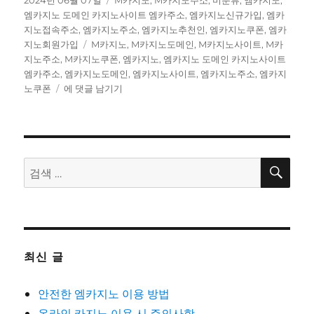
성
테
엠카지노 도메인 카지노사이트 엠카주소
,
엠카지노신규가입
,
엠카
일
고
지노접속주소
,
엠카지노주소
,
엠카지노추천인
,
엠카지노쿠폰
,
엠카
자
태
리
지노회원가입
M카지노
,
M카지노도메인
,
M카지노사이트
,
M카
그
지노주소
,
M카지노쿠폰
,
엠카지노
,
엠카지노 도메인 카지노사이트
엠카주소
,
엠카지노도메인
,
엠카지노사이트
,
엠카지노주소
,
엠카지
엠
노쿠폰
에 댓글 남기기
카
지
노
도
메
검
검
색
인
색:
카
지
노
사
이
최신 글
트
엠
안전한 엠카지노 이용 방법
카
주
온라인 카지노 이용 시 주의사항