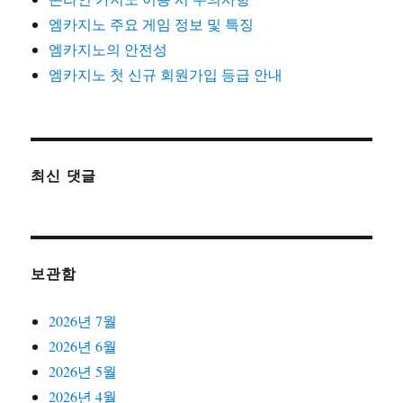
소
엠카지노 주요 게임 정보 및 특징
엠카지노의 안전성
엠카지노 첫 신규 회원가입 등급 안내
최신 댓글
보관함
2026년 7월
2026년 6월
2026년 5월
2026년 4월