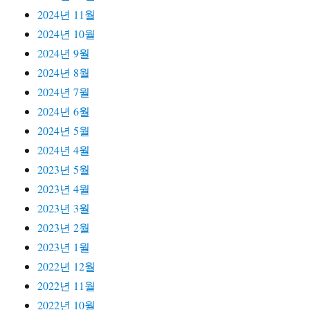
2024년 11월
2024년 10월
2024년 9월
2024년 8월
2024년 7월
2024년 6월
2024년 5월
2024년 4월
2023년 5월
2023년 4월
2023년 3월
2023년 2월
2023년 1월
2022년 12월
2022년 11월
2022년 10월