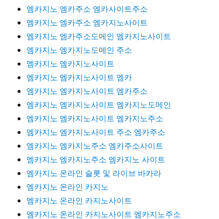
엠카지노 엠카주소 엠카사이트주소
엠카지노 엠카주소 엠카지노사이트
엠카지노 엠카주소도메인 엠카지노사이트
엠카지노 엠카지노도메인 주소
엠카지노 엠카지노사이트
엠카지노 엠카지노사이트 엠카
엠카지노 엠카지노사이트 엠카주소
엠카지노 엠카지노사이트 엠카지노도메인
엠카지노 엠카지노사이트 엠카지노주소
엠카지노 엠카지노사이트 주소 엠카주소
엠카지노 엠카지노주소 엠카주소사이트
엠카지노 엠카지노주소 엠카지노 사이트
엠카지노 온라인 슬롯 및 라이브 바카라
엠카지노 온라인 카지노
엠카지노 온라인 카지노사이트
엠카지노 온라인 카지노사이트 엠카지노주소