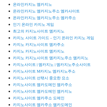
온라인카지노 엠카지노
온라인카지노 엠카지노주소 엠카사이트
온라인카지노 엠카지노주소 엠카주소
인기 온라인 카지노 게임
최고의 카지노사이트 엠카지노
카지노 사이트 가이드 – 인기 온라인 카지노 게임
카지노 카지노사이트 엠카주소
카지노 카지노사이트 엠카지노
카지노 카지노사이트 엠카지노주소 엠카지노
카지노사이트 | 엠카지노 | 엠카지노주소사이트
카지노사이트 M카지노 엠카지노주소
카지노사이트 선탞시 중요한 요소
카지노사이트 엠카도메인 엠카주소
카지노사이트 엠카도메인 엠카지노
카지노사이트 엠카주소 도메인
카지노사이트 엠카주소 엠카도메인