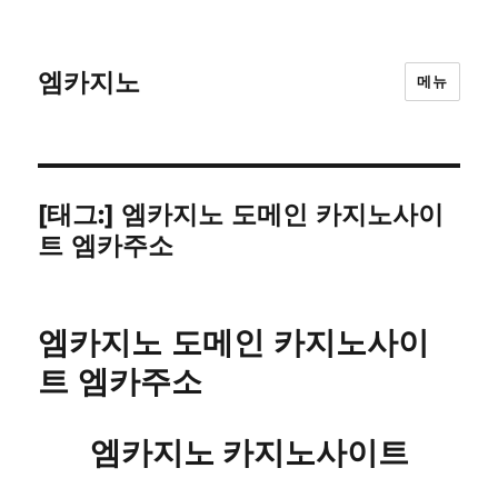
엠카지노
메뉴
[태그:]
엠카지노 도메인 카지노사이
트 엠카주소
엠카지노 도메인 카지노사이
트 엠카주소
엠카지노 카지노사이트