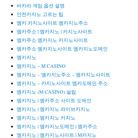
바카라 게임 옵션 설명
안전카지노 고르는 팁
엠카 카지노사이트 엠카지노주소
엠카주소 | 엠카지노 | 카지노사이트
엠카주소 엠카지노 카지노사이트
엠카주소 엠카지노사이트 엠카지노도메인
엠카지노
엠카지노 – M CASINO
엠카지노 – 엠카지노주소 – 엠카지노사이트
엠카지노 – 카지노사이트 엠카도메인 주소
엠카지노 (M CASINO) 설립
엠카지노 | 엠카주소 사이트 도메인
엠카지노 | 엠카지노 라이브카지노
엠카지노 | 엠카지노 카지노
엠카지노 | 엠카지노도메인 | 엠카주소
엠카지노 | 엠카지노사이트 | M카지노