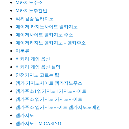
M카지노주소
M카지노추천인
먹튀검증 엠카지노
메이저 카지노사이트 엠카지노
메이저사이트 엠카지노 주소
메이저카지노 엠카지노 – 엠카주소
미분류
바카라 게임 옵션
바카라 게임 옵션 설명
안전카지노 고르는 팁
엠카 카지노사이트 엠카지노주소
엠카주소 | 엠카지노 | 카지노사이트
엠카주소 엠카지노 카지노사이트
엠카주소 엠카지노사이트 엠카지노도메인
엠카지노
엠카지노 – M CASINO