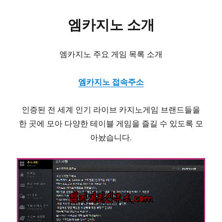
엠카지노 소개
엠카지노 주요 게임 목록 소개
엠카지노 접속주소
인증된 전 세계 인기 라이브 카지노게임 브랜드들을
한 곳에 모아 다양한 테이블 게임을 즐길 수 있도록 모
아놨습니다.