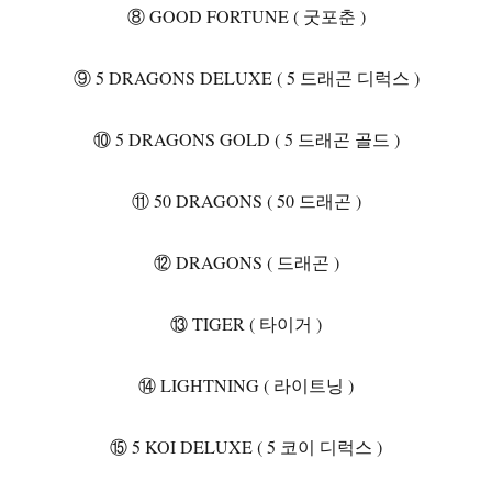
⑧ GOOD FORTUNE ( 굿포춘 )
⑨ 5 DRAGONS DELUXE ( 5 드래곤 디럭스 )
⑩ 5 DRAGONS GOLD ( 5 드래곤 골드 )
⑪ 50 DRAGONS ( 50 드래곤 )
⑫ DRAGONS ( 드래곤 )
⑬ TIGER ( 타이거 )
⑭ LIGHTNING ( 라이트닝 )
⑮ 5 KOI DELUXE ( 5 코이 디럭스 )