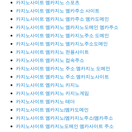
카지노사이트 엠카지노 스포츠
카지노사이트 엠카지노 엠카주소 사이트
카지노사이트 엠카지노 엠카주소 엠카도메인
카지노사이트 엠카지노 엠카지노도메인 엠카주소
카지노사이트 엠카지노 엠카지노주소 도메인
카지노사이트 엠카지노 엠카지노주소도메인
카지노사이트 엠카지노 전용사이트
카지노사이트 엠카지노 접속주소
카지노사이트 엠카지노 주소 엠카지노 도메인
카지노사이트 엠카지노 주소 엠카지노사이트
카지노사이트 엠카지노 카지노
카지노사이트 엠카지노 카지노게임
카지노사이트 엠카지노 테더
카지노사이트 엠카지노|엠카도메인
카지노사이트 엠카지노|엠카지노주소|엠카주소
카지노사이트 엠카지노도메인 엠카사이트 주소