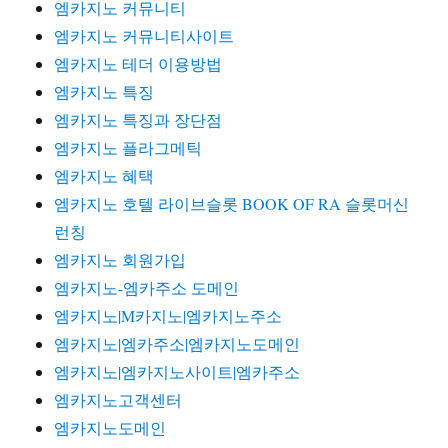
엠카지노 커뮤니티
엠카지노 커뮤니티사이트
엠카지노 테더 이용방법
엠카지노 특징
엠카지노 특징과 장단점
엠카지노 플라그메틱
엠카지노 혜택
엠카지노 호텔 라이브슬롯 BOOK OF RA 슬롯머신
런칭
엠카지노 회원가입
엠카지노-엠카주소 도메인
엠카지노|M카지노|엠카지노주소
엠카지노|엠카주소|엠카지노도메인
엠카지노|엠카지노사이트|엠카주소
엠카지노고객센터
엠카지노도메인