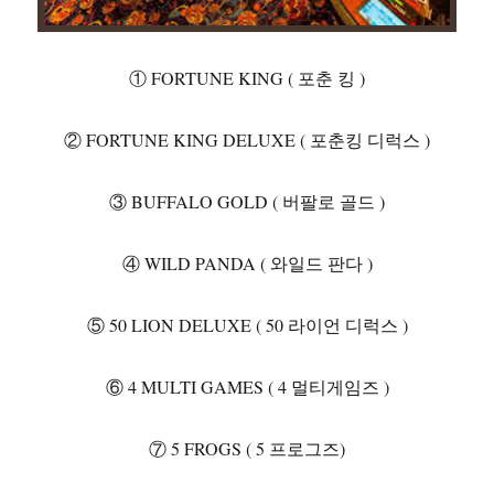
① FORTUNE KING ( 포춘 킹 )
② FORTUNE KING DELUXE ( 포춘킹 디럭스 )
③ BUFFALO GOLD ( 버팔로 골드 )
④ WILD PANDA ( 와일드 판다 )
⑤ 50 LION DELUXE ( 50 라이언 디럭스 )
⑥ 4 MULTI GAMES ( 4 멀티게임즈 )
⑦ 5 FROGS ( 5 프로그즈)