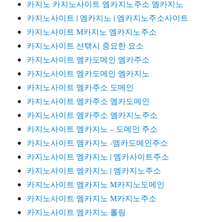
카지노 카지노사이트 엠카지노주소 엠카지노
카지노사이트 | 엠카지노 | 엠카지노주소사이트
카지노사이트 M카지노 엠카지노주소
카지노사이트 선탞시 중요한 요소
카지노사이트 엠카도메인 엠카주소
카지노사이트 엠카도메인 엠카지노
카지노사이트 엠카주소 도메인
카지노사이트 엠카주소 엠카도메인
카지노사이트 엠카주소 엠카지노주소
카지노사이트 엠카지노 – 도메인 주소
카지노사이트 엠카지노 -엠카도메인주소
카지노사이트 엠카지노 | 엠카사이트주소
카지노사이트 엠카지노 | 엠카지노주소
카지노사이트 엠카지노 M카지노도메인
카지노사이트 엠카지노 M카지노주소
카지노사이트 엠카지노 롤링