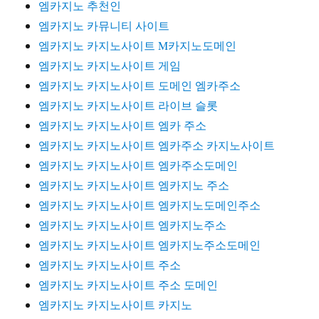
엠카지노 추천인
엠카지노 카뮤니티 사이트
엠카지노 카지노사이트 M카지노도메인
엠카지노 카지노사이트 게임
엠카지노 카지노사이트 도메인 엠카주소
엠카지노 카지노사이트 라이브 슬롯
엠카지노 카지노사이트 엠카 주소
엠카지노 카지노사이트 엠카주소 카지노사이트
엠카지노 카지노사이트 엠카주소도메인
엠카지노 카지노사이트 엠카지노 주소
엠카지노 카지노사이트 엠카지노도메인주소
엠카지노 카지노사이트 엠카지노주소
엠카지노 카지노사이트 엠카지노주소도메인
엠카지노 카지노사이트 주소
엠카지노 카지노사이트 주소 도메인
엠카지노 카지노사이트 카지노