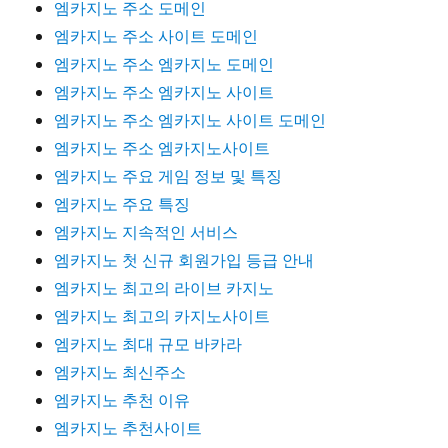
엠카지노 주소 도메인
엠카지노 주소 사이트 도메인
엠카지노 주소 엠카지노 도메인
엠카지노 주소 엠카지노 사이트
엠카지노 주소 엠카지노 사이트 도메인
엠카지노 주소 엠카지노사이트
엠카지노 주요 게임 정보 및 특징
엠카지노 주요 특징
엠카지노 지속적인 서비스
엠카지노 첫 신규 회원가입 등급 안내
엠카지노 최고의 라이브 카지노
엠카지노 최고의 카지노사이트
엠카지노 최대 규모 바카라
엠카지노 최신주소
엠카지노 추천 이유
엠카지노 추천사이트