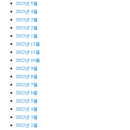
2023년 5월
2023년 4월
2023년 3월
2023년 2월
2023년 1월
2022년 12월
2022년 11월
2022년 10월
2022년 9월
2022년 8월
2022년 7월
2022년 6월
2022년 5월
2022년 4월
2022년 3월
2022년 2월