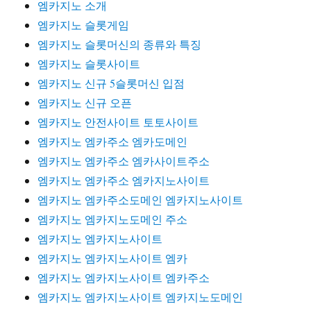
엠카지노 소개
엠카지노 슬롯게임
엠카지노 슬롯머신의 종류와 특징
엠카지노 슬롯사이트
엠카지노 신규 5슬롯머신 입점
엠카지노 신규 오픈
엠카지노 안전사이트 토토사이트
엠카지노 엠카주소 엠카도메인
엠카지노 엠카주소 엠카사이트주소
엠카지노 엠카주소 엠카지노사이트
엠카지노 엠카주소도메인 엠카지노사이트
엠카지노 엠카지노도메인 주소
엠카지노 엠카지노사이트
엠카지노 엠카지노사이트 엠카
엠카지노 엠카지노사이트 엠카주소
엠카지노 엠카지노사이트 엠카지노도메인