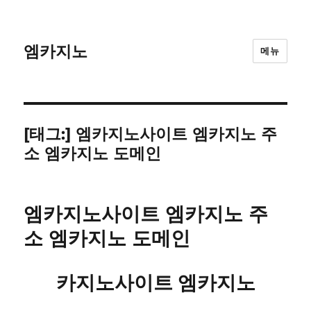
엠카지노
메뉴
[태그:]
엠카지노사이트 엠카지노 주
소 엠카지노 도메인
엠카지노사이트 엠카지노 주
소 엠카지노 도메인
카지노사이트 엠카지노