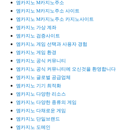
엠카지노 M카지노주소
엠카지노 M카지노주소 사이트
엠카지노 M카지노주소 카지노사이트
엠카지노 가상 계좌
엠카지노 검증사이트
엠카지노 게임 선택과 사용자 경험
엠카지노 게임 환경
엠카지노 공식 커뮤니티
엠카지노 공식 커뮤니티에 오신것을 환영합니다
엠카지노 글로벌 공급업체
엠카지노 기기 최적화
엠카지노 다양한 리소스
엠카지노 다양한 종류의 게임
엠카지노 다채로운 게임
엠카지노 단일브랜드
엠카지노 도메인