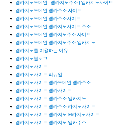
엠카지노도메인 | 엠카지노주소 | 엠카지노사이트
엠카지노도메인 엠카주소 사이트
엠카지노도메인 엠카주소사이트
엠카지노도메인 엠카지노사이트 주소
엠카지노도메인 엠카지노주소 사이트
엠카지노도메인 엠카지노주소 엠카지노
엠카지노를 이용하는 이유
엠카지노블로그
엠카지노사이트
엠카지노사이트 리뉴얼
엠카지노사이트 엠카도메인 엠카주소
엠카지노사이트 엠카사이트
엠카지노사이트 엠카주소 엠카지노
엠카지노사이트 엠카주소 카지노사이트
엠카지노사이트 엠카지노 M카지노사이트
엠카지노사이트 엠카지노 엠카주소