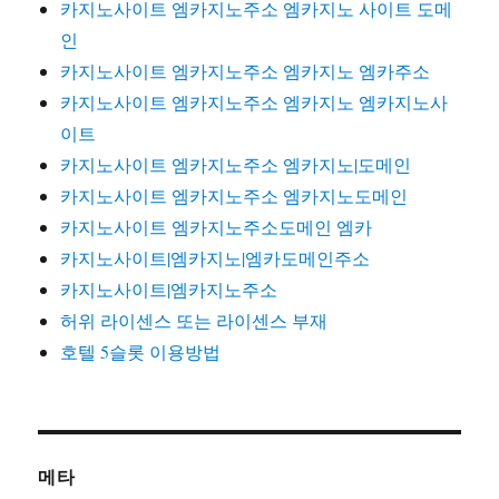
카지노사이트 엠카지노주소 엠카지노 사이트 도메
인
카지노사이트 엠카지노주소 엠카지노 엠카주소
카지노사이트 엠카지노주소 엠카지노 엠카지노사
이트
카지노사이트 엠카지노주소 엠카지노|도메인
카지노사이트 엠카지노주소 엠카지노도메인
카지노사이트 엠카지노주소도메인 엠카
카지노사이트|엠카지노|엠카도메인주소
카지노사이트|엠카지노주소
허위 라이센스 또는 라이센스 부재
호텔 5슬롯 이용방법
메타