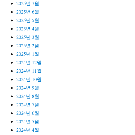
2025년 7월
2025년 6월
2025년 5월
2025년 4월
2025년 3월
2025년 2월
2025년 1월
2024년 12월
2024년 11월
2024년 10월
2024년 9월
2024년 8월
2024년 7월
2024년 6월
2024년 5월
2024년 4월