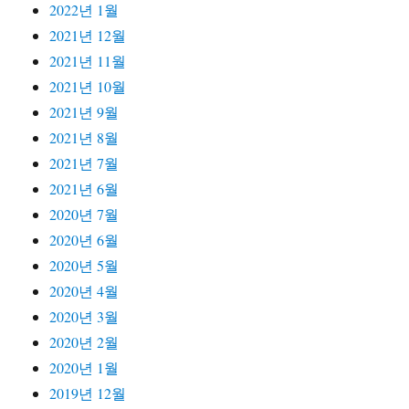
2022년 1월
2021년 12월
2021년 11월
2021년 10월
2021년 9월
2021년 8월
2021년 7월
2021년 6월
2020년 7월
2020년 6월
2020년 5월
2020년 4월
2020년 3월
2020년 2월
2020년 1월
2019년 12월