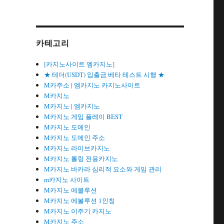
카테고리
[카지노사이트 엠카지노]
★ 테더(USDT) 입출금 베타 테스트 시행 ★
M카주소 | 엠카지노 카지노사이트
M카지노
M카지노 | 엠카지노
M카지노 게임 플레이 BEST
M카지노 도메인
M카지노 도메인 주소
M카지노 라이브카지노
M카지노 롤링 전용카지노
M카지노 바카라 심리적 요소와 게임 관리
m카지노 사이트
M카지노 에볼루션
M카지노 에볼루션 1인칭
M카지노 이주기 카지노
M카지노 주소