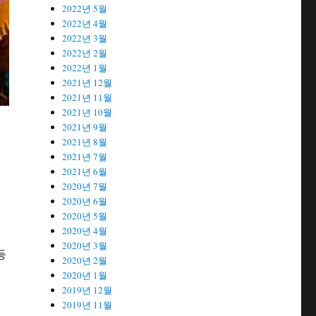
2022년 5월
2022년 4월
2022년 3월
2022년 2월
2022년 1월
2021년 12월
2021년 11월
2021년 10월
2021년 9월
2021년 8월
2021년 7월
2021년 6월
2020년 7월
2020년 6월
2020년 5월
2020년 4월
2020년 3월
등
2020년 2월
2020년 1월
2019년 12월
2019년 11월