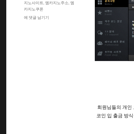
지노사이트
,
엠카지노주소
,
엠
카지노쿠폰
★
에 댓글 남기기
테
더
(USDT)
입
출
금
베
타
테
스
트
시
행
★
회원님들의 개인 
코인 입 출금 방식