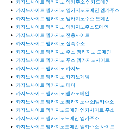
카지노사이트 엠카지노 엠카주소 엠카도메인
카지노사이트 엠카지노 엠카지노도메인 엠카주소
카지노사이트 엠카지노 엠카지노주소 도메인
카지노사이트 엠카지노 엠카지노주소도메인
카지노사이트 엠카지노 전용사이트
카지노사이트 엠카지노 접속주소
카지노사이트 엠카지노 주소 엠카지노 도메인
카지노사이트 엠카지노 주소 엠카지노사이트
카지노사이트 엠카지노 카지노
카지노사이트 엠카지노 카지노게임
카지노사이트 엠카지노 테더
카지노사이트 엠카지노|엠카도메인
카지노사이트 엠카지노|엠카지노주소|엠카주소
카지노사이트 엠카지노도메인 엠카사이트 주소
카지노사이트 엠카지노도메인 엠카주소
카지노사이트 엠카지노도메인 엠카주소 사이트