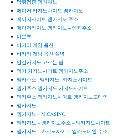
먹튀검증 엠카지노
메이저 카지노사이트 엠카지노
메이저사이트 엠카지노 주소
메이저카지노 엠카지노 – 엠카주소
미분류
바카라 게임 옵션
바카라 게임 옵션 설명
안전카지노 고르는 팁
엠카 카지노사이트 엠카지노주소
엠카주소 | 엠카지노 | 카지노사이트
엠카주소 엠카지노 카지노사이트
엠카주소 엠카지노사이트 엠카지노도메인
엠카지노
엠카지노 – M CASINO
엠카지노 – 엠카지노주소 – 엠카지노사이트
엠카지노 – 카지노사이트 엠카도메인 주소