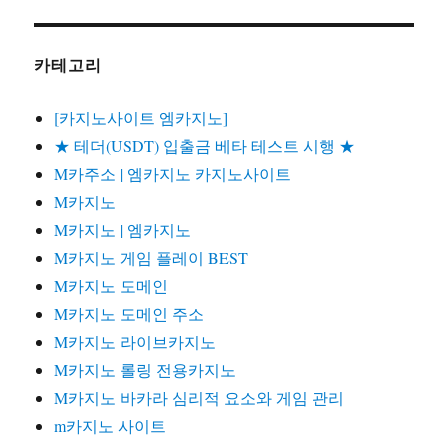
카테고리
[카지노사이트 엠카지노]
★ 테더(USDT) 입출금 베타 테스트 시행 ★
M카주소 | 엠카지노 카지노사이트
M카지노
M카지노 | 엠카지노
M카지노 게임 플레이 BEST
M카지노 도메인
M카지노 도메인 주소
M카지노 라이브카지노
M카지노 롤링 전용카지노
M카지노 바카라 심리적 요소와 게임 관리
m카지노 사이트