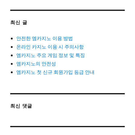
최신 글
안전한 엠카지노 이용 방법
온라인 카지노 이용 시 주의사항
엠카지노 주요 게임 정보 및 특징
엠카지노의 안전성
엠카지노 첫 신규 회원가입 등급 안내
최신 댓글