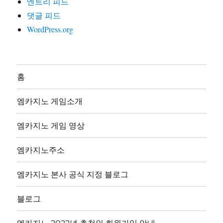
엔트리 피드
댓글 피드
WordPress.org
홈
엠카지노 게임소개
엠카지노 게임 영상
엠카지노주소
엠카지노 본사 공식 지정 블로그
블로그