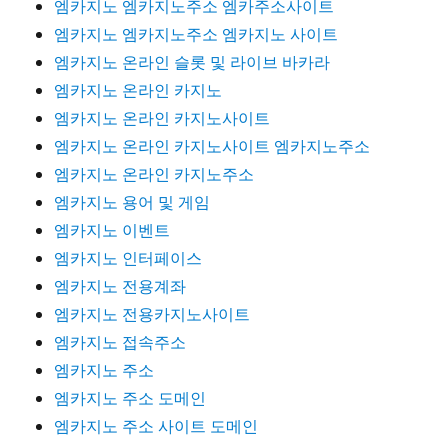
엠카지노 엠카지노주소 엠카주소사이트
엠카지노 엠카지노주소 엠카지노 사이트
엠카지노 온라인 슬롯 및 라이브 바카라
엠카지노 온라인 카지노
엠카지노 온라인 카지노사이트
엠카지노 온라인 카지노사이트 엠카지노주소
엠카지노 온라인 카지노주소
엠카지노 용어 및 게임
엠카지노 이벤트
엠카지노 인터페이스
엠카지노 전용계좌
엠카지노 전용카지노사이트
엠카지노 접속주소
엠카지노 주소
엠카지노 주소 도메인
엠카지노 주소 사이트 도메인