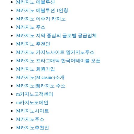
M카지노 에볼루션
M카지노 에볼루션 1인칭
M카지노 이주기 카지노
M카지노 주소
M카지노 지역 중심의 글로벌 공급업체
M카지노 추천인
M카지노 카지노사이트 엠카지노주소
M카지노 프라그매틱 한국어테이블 오픈
M카지노 회원가입
M카지노(M casino)소개
M카지노|엠카지노 주소
m카지노고객센터
m카지노도메인
M카지노사이트
M카지노주소
M카지노추천인