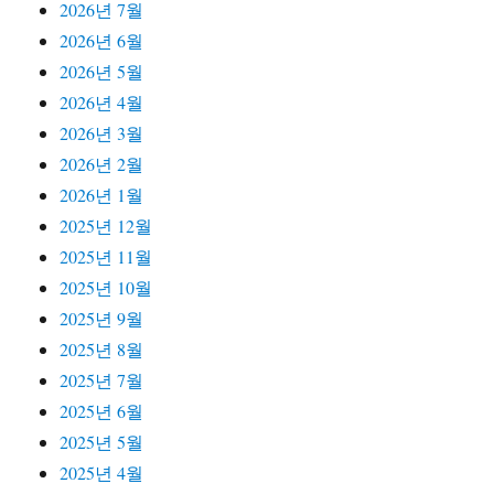
2026년 7월
2026년 6월
2026년 5월
2026년 4월
2026년 3월
2026년 2월
2026년 1월
2025년 12월
2025년 11월
2025년 10월
2025년 9월
2025년 8월
2025년 7월
2025년 6월
2025년 5월
2025년 4월