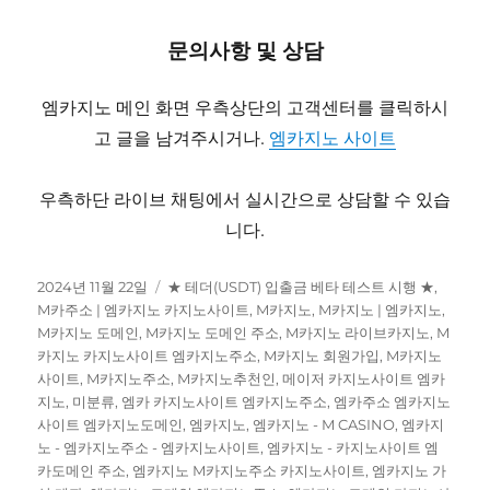
문의사항 및 상담
엠카지노 메인 화면 우측상단의 고객센터를 클릭하시
고 글을 남겨주시거나.
엠카지노 사이트
우측하단 라이브 채팅에서 실시간으로 상담할 수 있습
니다.
작
카
2024년 11월 22일
★ 테더(USDT) 입출금 베타 테스트 시행 ★
,
성
테
M카주소 | 엠카지노 카지노사이트
,
M카지노
,
M카지노 | 엠카지노
,
일
고
M카지노 도메인
,
M카지노 도메인 주소
,
M카지노 라이브카지노
,
M
자
리
카지노 카지노사이트 엠카지노주소
,
M카지노 회원가입
,
M카지노
사이트
,
M카지노주소
,
M카지노추천인
,
메이저 카지노사이트 엠카
지노
,
미분류
,
엠카 카지노사이트 엠카지노주소
,
엠카주소 엠카지노
사이트 엠카지노도메인
,
엠카지노
,
엠카지노 - M CASINO
,
엠카지
노 - 엠카지노주소 - 엠카지노사이트
,
엠카지노 - 카지노사이트 엠
카도메인 주소
,
엠카지노 M카지노주소 카지노사이트
,
엠카지노 가