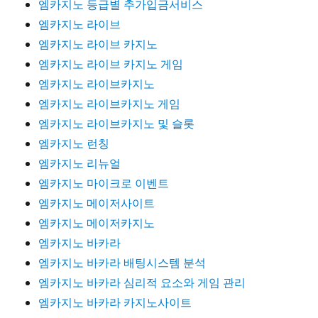
엠카지노 등급별 추가입금서비스
엠카지노 라이브
엠카지노 라이브 카지노
엠카지노 라이브 카지노 게임
엠카지노 라이브카지노
엠카지노 라이브카지노 게임
엠카지노 라이브카지노 및 슬롯
엠카지노 런칭
엠카지노 리뉴얼
엠카지노 마이크로 이벤트
엠카지노 메이저사이트
엠카지노 메이저카지노
엠카지노 바카라
엠카지노 바카라 배팅시스템 분석
엠카지노 바카라 심리적 요소와 게임 관리
엠카지노 바카라 카지노사이트