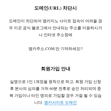
도메인(URL) 차단시
도메인이 차단되어 엠카지노 사이트 접속이 어려울 경
우 이곳 공식 블로그에서 안내되는 주소를 이용하시거
나 인터넷 주소창에
엠카주소.COM 만 기억하세요!!
회원가입 안내
실명으로 1인 1계정을 원칙으로 하고, 회원 가입 신청
후 본사의 심의를 거처 60분 전후로 승인 처리되며 중
복 가입이나 타인 명의로 가입할 경우 거절 될 수 있습
니다.
엠카사이트 도메인