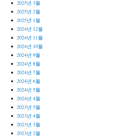
2025년 3월
2025년 2월
2025년 1월
2024년 12월
2024년 11월
2024년 10월
2024년 9월
2024년 8월
2024년 7월
2024년 6월
2024년 5월
2024년 4월
2023년 5월
2023년 4월
2023년 3월
2023년 2월