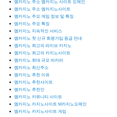
엠카지노 주소 엠카지노 사이트 도메인
엠카지노 주소 엠카지노사이트
엠카지노 주요 게임 정보 및 특징
엠카지노 주요 특징
엠카지노 지속적인 서비스
엠카지노 첫 신규 회원가입 등급 안내
엠카지노 최고의 라이브 카지노
엠카지노 최고의 카지노사이트
엠카지노 최대 규모 바카라
엠카지노 최신주소
엠카지노 추천 이유
엠카지노 추천사이트
엠카지노 추천인
엠카지노 카뮤니티 사이트
엠카지노 카지노사이트 M카지노도메인
엠카지노 카지노사이트 게임