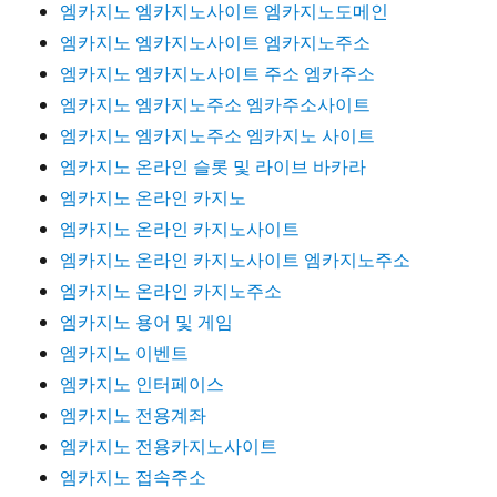
엠카지노 엠카지노사이트 엠카지노도메인
엠카지노 엠카지노사이트 엠카지노주소
엠카지노 엠카지노사이트 주소 엠카주소
엠카지노 엠카지노주소 엠카주소사이트
엠카지노 엠카지노주소 엠카지노 사이트
엠카지노 온라인 슬롯 및 라이브 바카라
엠카지노 온라인 카지노
엠카지노 온라인 카지노사이트
엠카지노 온라인 카지노사이트 엠카지노주소
엠카지노 온라인 카지노주소
엠카지노 용어 및 게임
엠카지노 이벤트
엠카지노 인터페이스
엠카지노 전용계좌
엠카지노 전용카지노사이트
엠카지노 접속주소