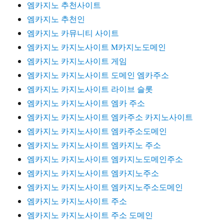
엠카지노 추천사이트
엠카지노 추천인
엠카지노 카뮤니티 사이트
엠카지노 카지노사이트 M카지노도메인
엠카지노 카지노사이트 게임
엠카지노 카지노사이트 도메인 엠카주소
엠카지노 카지노사이트 라이브 슬롯
엠카지노 카지노사이트 엠카 주소
엠카지노 카지노사이트 엠카주소 카지노사이트
엠카지노 카지노사이트 엠카주소도메인
엠카지노 카지노사이트 엠카지노 주소
엠카지노 카지노사이트 엠카지노도메인주소
엠카지노 카지노사이트 엠카지노주소
엠카지노 카지노사이트 엠카지노주소도메인
엠카지노 카지노사이트 주소
엠카지노 카지노사이트 주소 도메인