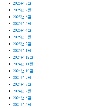
2025년 8월
2025년 7월
2025년 6월
2025년 5월
2025년 4월
2025년 3월
2025년 2월
2025년 1월
2024년 12월
2024년 11월
2024년 10월
2024년 9월
2024년 8월
2024년 7월
2024년 6월
2024년 5월