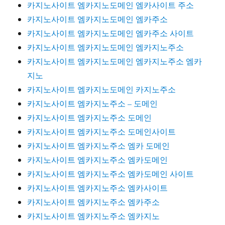
카지노사이트 엠카지노도메인 엠카사이트 주소
카지노사이트 엠카지노도메인 엠카주소
카지노사이트 엠카지노도메인 엠카주소 사이트
카지노사이트 엠카지노도메인 엠카지노주소
카지노사이트 엠카지노도메인 엠카지노주소 엠카
지노
카지노사이트 엠카지노도메인 카지노주소
카지노사이트 엠카지노주소 – 도메인
카지노사이트 엠카지노주소 도메인
카지노사이트 엠카지노주소 도메인사이트
카지노사이트 엠카지노주소 엠카 도메인
카지노사이트 엠카지노주소 엠카도메인
카지노사이트 엠카지노주소 엠카도메인 사이트
카지노사이트 엠카지노주소 엠카사이트
카지노사이트 엠카지노주소 엠카주소
카지노사이트 엠카지노주소 엠카지노