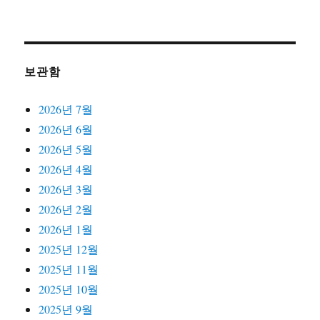
보관함
2026년 7월
2026년 6월
2026년 5월
2026년 4월
2026년 3월
2026년 2월
2026년 1월
2025년 12월
2025년 11월
2025년 10월
2025년 9월