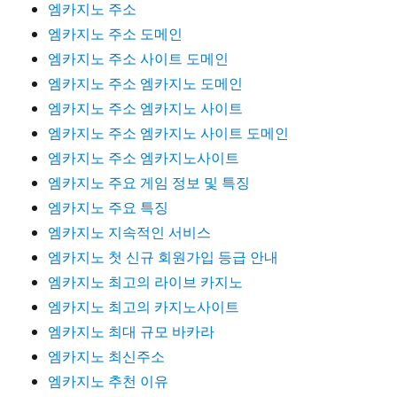
엠카지노 주소
엠카지노 주소 도메인
엠카지노 주소 사이트 도메인
엠카지노 주소 엠카지노 도메인
엠카지노 주소 엠카지노 사이트
엠카지노 주소 엠카지노 사이트 도메인
엠카지노 주소 엠카지노사이트
엠카지노 주요 게임 정보 및 특징
엠카지노 주요 특징
엠카지노 지속적인 서비스
엠카지노 첫 신규 회원가입 등급 안내
엠카지노 최고의 라이브 카지노
엠카지노 최고의 카지노사이트
엠카지노 최대 규모 바카라
엠카지노 최신주소
엠카지노 추천 이유