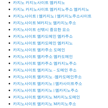
카지노 카지노사이트 엠카지노
카지노 카지노사이트 엠카지노주소 엠카지노
카지노사이트 | 엠카지노 | 엠카지노주소사이트
카지노사이트 M카지노 엠카지노주소
카지노사이트 선탞시 중요한 요소
카지노사이트 엠카도메인 엠카주소
카지노사이트 엠카도메인 엠카지노
카지노사이트 엠카주소 도메인
카지노사이트 엠카주소 엠카도메인
카지노사이트 엠카주소 엠카지노주소
카지노사이트 엠카지노 – 도메인 주소
카지노사이트 엠카지노 -엠카도메인주소
카지노사이트 엠카지노 | 엠카사이트주소
카지노사이트 엠카지노 | 엠카지노주소
카지노사이트 엠카지노 M카지노도메인
카지노사이트 엠카지노 M카지노주소