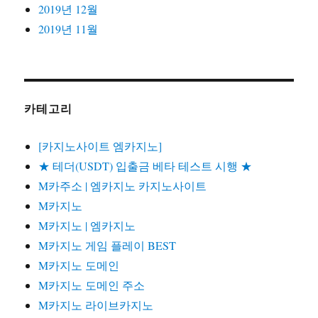
2019년 12월
2019년 11월
카테고리
[카지노사이트 엠카지노]
★ 테더(USDT) 입출금 베타 테스트 시행 ★
M카주소 | 엠카지노 카지노사이트
M카지노
M카지노 | 엠카지노
M카지노 게임 플레이 BEST
M카지노 도메인
M카지노 도메인 주소
M카지노 라이브카지노