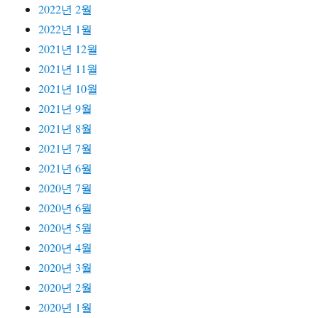
2022년 2월
2022년 1월
2021년 12월
2021년 11월
2021년 10월
2021년 9월
2021년 8월
2021년 7월
2021년 6월
2020년 7월
2020년 6월
2020년 5월
2020년 4월
2020년 3월
2020년 2월
2020년 1월