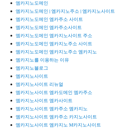
엠카지노도메인
엠카지노도메인 | 엠카지노주소 | 엠카지노사이트
엠카지노도메인 엠카주소 사이트
엠카지노도메인 엠카주소사이트
엠카지노도메인 엠카지노사이트 주소
엠카지노도메인 엠카지노주소 사이트
엠카지노도메인 엠카지노주소 엠카지노
엠카지노를 이용하는 이유
엠카지노블로그
엠카지노사이트
엠카지노사이트 리뉴얼
엠카지노사이트 엠카도메인 엠카주소
엠카지노사이트 엠카사이트
엠카지노사이트 엠카주소 엠카지노
엠카지노사이트 엠카주소 카지노사이트
엠카지노사이트 엠카지노 M카지노사이트