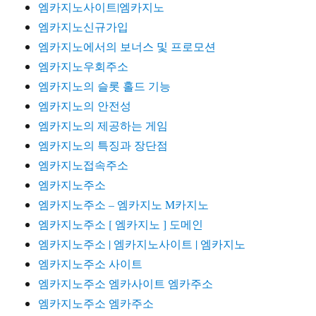
엠카지노사이트|엠카지노
엠카지노신규가입
엠카지노에서의 보너스 및 프로모션
엠카지노우회주소
엠카지노의 슬롯 홀드 기능
엠카지노의 안전성
엠카지노의 제공하는 게임
엠카지노의 특징과 장단점
엠카지노접속주소
엠카지노주소
엠카지노주소 – 엠카지노 M카지노
엠카지노주소 [ 엠카지노 ] 도메인
엠카지노주소 | 엠카지노사이트 | 엠카지노
엠카지노주소 사이트
엠카지노주소 엠카사이트 엠카주소
엠카지노주소 엠카주소