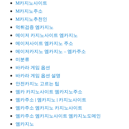
M카지노사이트
M카지노주소
M카지노추천인
먹튀검증 엠카지노
메이저 카지노사이트 엠카지노
메이저사이트 엠카지노 주소
메이저카지노 엠카지노 – 엠카주소
미분류
바카라 게임 옵션
바카라 게임 옵션 설명
안전카지노 고르는 팁
엠카 카지노사이트 엠카지노주소
엠카주소 | 엠카지노 | 카지노사이트
엠카주소 엠카지노 카지노사이트
엠카주소 엠카지노사이트 엠카지노도메인
엠카지노