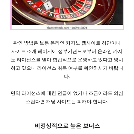
확인 방법은 보통 온라인 카지노 웹사이트 하단이나
사이트 소개 페이지에 정부기관으로부터 온라인 카지
노 라이선스를 받아 합법적으로 운영하고 있다고 명시
하고 있으니 라이선스 취득 여부를 확인하시기 바랍니
다.
만약 라이선스에 대한 언급이 없거나 조금이라도 의심
스럽다면 해당 사이트는 피해야 합니다.
비정상적으로 높은 보너스