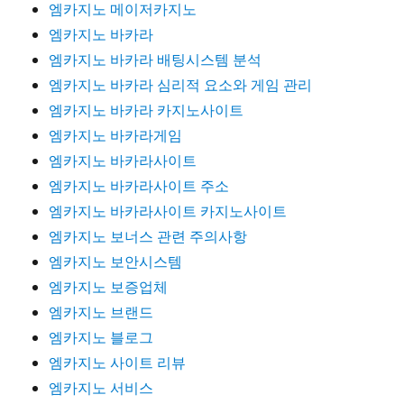
엠카지노 메이저카지노
엠카지노 바카라
엠카지노 바카라 배팅시스템 분석
엠카지노 바카라 심리적 요소와 게임 관리
엠카지노 바카라 카지노사이트
엠카지노 바카라게임
엠카지노 바카라사이트
엠카지노 바카라사이트 주소
엠카지노 바카라사이트 카지노사이트
엠카지노 보너스 관련 주의사항
엠카지노 보안시스템
엠카지노 보증업체
엠카지노 브랜드
엠카지노 블로그
엠카지노 사이트 리뷰
엠카지노 서비스