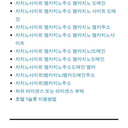
카지노사이트 엠카지노주소 엠카지노 도메인
카지노사이트 엠카지노주소 엠카지노 사이트 도메
인
카지노사이트 엠카지노주소 엠카지노 엠카주소
카지노사이트 엠카지노주소 엠카지노 엠카지노사
이트
카지노사이트 엠카지노주소 엠카지노|도메인
카지노사이트 엠카지노주소 엠카지노도메인
카지노사이트 엠카지노주소도메인 엠카
카지노사이트|엠카지노|엠카도메인주소
카지노사이트|엠카지노주소
허위 라이센스 또는 라이센스 부재
호텔 5슬롯 이용방법