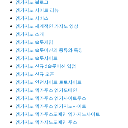
엠카지노 블로그
엠카지노 사이트 리뷰
엠카지노 서비스
엠카지노 세계적인 카지노 영상
엠카지노 소개
엠카지노 슬롯게임
엠카지노 슬롯머신의 종류와 특징
엠카지노 슬롯사이트
엠카지노 신규 5슬롯머신 입점
엠카지노 신규 오픈
엠카지노 안전사이트 토토사이트
엠카지노 엠카주소 엠카도메인
엠카지노 엠카주소 엠카사이트주소
엠카지노 엠카주소 엠카지노사이트
엠카지노 엠카주소도메인 엠카지노사이트
엠카지노 엠카지노도메인 주소