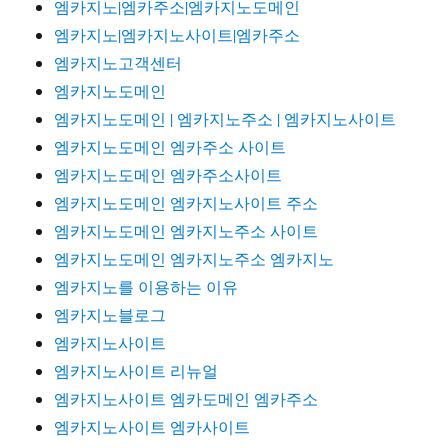
엠카지노|엠카주소|엠카지노도메인
엠카지노|엠카지노사이트|엠카주소
엠카지노고객센터
엠카지노도메인
엠카지노도메인 | 엠카지노주소 | 엠카지노사이트
엠카지노도메인 엠카주소 사이트
엠카지노도메인 엠카주소사이트
엠카지노도메인 엠카지노사이트 주소
엠카지노도메인 엠카지노주소 사이트
엠카지노도메인 엠카지노주소 엠카지노
엠카지노를 이용하는 이유
엠카지노블로그
엠카지노사이트
엠카지노사이트 리뉴얼
엠카지노사이트 엠카도메인 엠카주소
엠카지노사이트 엠카사이트