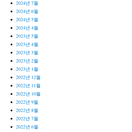
2024년 7월
2024년 6월
2024년 5월
2024년 4월
2023년 5월
2023년 4월
2023년 3월
2023년 2월
2023년 1월
2022년 12월
2022년 11월
2022년 10월
2022년 9월
2022년 8월
2022년 7월
2022년 6월