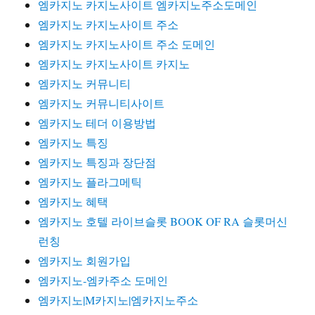
엠카지노 카지노사이트 엠카지노주소도메인
엠카지노 카지노사이트 주소
엠카지노 카지노사이트 주소 도메인
엠카지노 카지노사이트 카지노
엠카지노 커뮤니티
엠카지노 커뮤니티사이트
엠카지노 테더 이용방법
엠카지노 특징
엠카지노 특징과 장단점
엠카지노 플라그메틱
엠카지노 혜택
엠카지노 호텔 라이브슬롯 BOOK OF RA 슬롯머신
런칭
엠카지노 회원가입
엠카지노-엠카주소 도메인
엠카지노|M카지노|엠카지노주소