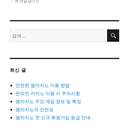
카
에 댓글 남기기
지
노
사
이
트
검
검
색
|
색:
엠
카
지
노
|
최신 글
엠
카
안전한 엠카지노 이용 방법
지
노
온라인 카지노 이용 시 주의사항
주
엠카지노 주요 게임 정보 및 특징
소
엠카지노의 안전성
사
이
엠카지노 첫 신규 회원가입 등급 안내
트