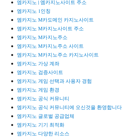
엠카지노 | 엠카지노사이트 주소
엠카지노 1인칭
엠카지노 M카도메인 카지노사이트
엠카지노 M카지노사이트 주소
엠카지노 M카지노주소
엠카지노 M카지노주소 사이트
엠카지노 M카지노주소 카지노사이트
엠카지노 가상 계좌
엠카지노 검증사이트
엠카지노 게임 선택과 사용자 경험
엠카지노 게임 환경
엠카지노 공식 커뮤니티
엠카지노 공식 커뮤니티에 오신것을 환영합니다
엠카지노 글로벌 공급업체
엠카지노 기기 최적화
엠카지노 다양한 리소스