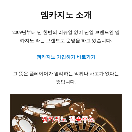
엠카지노 소개
2009년부터 단 한번의 리뉴얼 없이 단일 브랜드인 엠
카지노 라는 브랜드로 운영을 하고 있습니다.
엠카지노 가입하기 바로가기
그 뜻은 플레이어가 염려하는 먹튀나 사고가 없다는
뜻입니다.