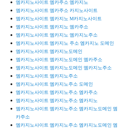
엠카지노사이트 엠카주소 엠카지노
엠카지노사이트 엠카주소 카지노사이트
엠카지노사이트 엠카지노 M카지노사이트
엠카지노사이트 엠카지노 엠카주소
엠카지노사이트 엠카지노 엠카지노주소
엠카지노사이트 엠카지노 주소 엠카지노 도메인
엠카지노사이트 엠카지노도메인
엠카지노사이트 엠카지노도메인 엠카주소
엠카지노사이트 엠카지노도메인 엠카지노주소
엠카지노사이트 엠카지노주소
엠카지노사이트 엠카지노주소 도메인
엠카지노사이트 엠카지노주소 엠카주소
엠카지노사이트 엠카지노주소 엠카지노
엠카지노사이트 엠카지노주소 엠카지노도메인 엠
카주소
엠카지노사이트 엠카지노주소 엠카지노도메인 엠