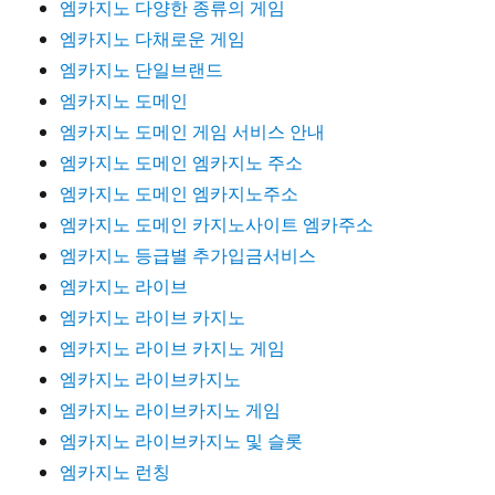
엠카지노 다양한 종류의 게임
엠카지노 다채로운 게임
엠카지노 단일브랜드
엠카지노 도메인
엠카지노 도메인 게임 서비스 안내
엠카지노 도메인 엠카지노 주소
엠카지노 도메인 엠카지노주소
엠카지노 도메인 카지노사이트 엠카주소
엠카지노 등급별 추가입금서비스
엠카지노 라이브
엠카지노 라이브 카지노
엠카지노 라이브 카지노 게임
엠카지노 라이브카지노
엠카지노 라이브카지노 게임
엠카지노 라이브카지노 및 슬롯
엠카지노 런칭