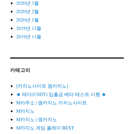
2020년 3월
2020년 2월
2020년 1월
2019년 12월
2019년 11월
카테고리
[카지노사이트 엠카지노]
★ 테더(USDT) 입출금 베타 테스트 시행 ★
M카주소 | 엠카지노 카지노사이트
M카지노
M카지노 | 엠카지노
M카지노 게임 플레이 BEST