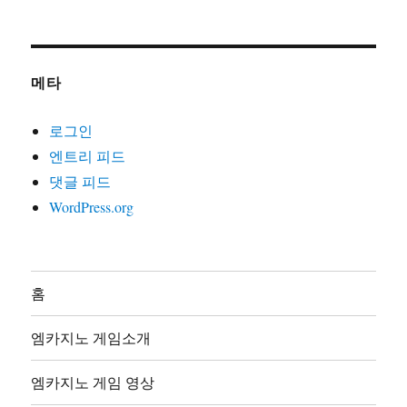
메타
로그인
엔트리 피드
댓글 피드
WordPress.org
홈
엠카지노 게임소개
엠카지노 게임 영상