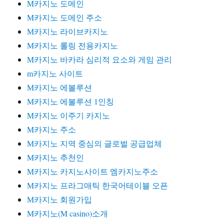
M카지노 도메인
M카지노 도메인 주소
M카지노 라이브카지노
M카지노 롤링 전용카지노
M카지노 바카라 심리적 요소와 게임 관리
m카지노 사이트
M카지노 에볼루션
M카지노 에볼루션 1인칭
M카지노 이주기 카지노
M카지노 주소
M카지노 지역 중심의 글로벌 공급업체
M카지노 추천인
M카지노 카지노사이트 엠카지노주소
M카지노 프라그매틱 한국어테이블 오픈
M카지노 회원가입
M카지노(M casino)소개