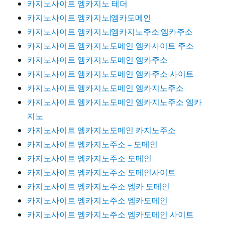
카지노사이트 엠카지노 테더
카지노사이트 엠카지노|엠카도메인
카지노사이트 엠카지노|엠카지노주소|엠카주소
카지노사이트 엠카지노도메인 엠카사이트 주소
카지노사이트 엠카지노도메인 엠카주소
카지노사이트 엠카지노도메인 엠카주소 사이트
카지노사이트 엠카지노도메인 엠카지노주소
카지노사이트 엠카지노도메인 엠카지노주소 엠카
지노
카지노사이트 엠카지노도메인 카지노주소
카지노사이트 엠카지노주소 – 도메인
카지노사이트 엠카지노주소 도메인
카지노사이트 엠카지노주소 도메인사이트
카지노사이트 엠카지노주소 엠카 도메인
카지노사이트 엠카지노주소 엠카도메인
카지노사이트 엠카지노주소 엠카도메인 사이트