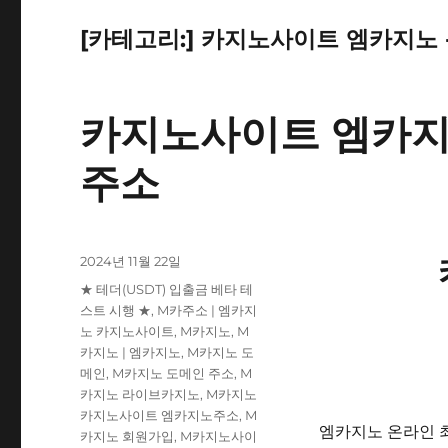
[카테고리:]
카지노사이트 엠카지노
카지노사이트 엠카지
주소
작
2024년 11월 22일
성
카
★ 테더(USDT) 입출금 베타 테
일
테
스트 시행 ★
,
M카주소 | 엠카지
자
고
노 카지노사이트
,
M카지노
,
M
리
카지노 | 엠카지노
,
M카지노 도
메인
,
M카지노 도메인 주소
,
M
카지노 라이브카지노
,
M카지노
카지노사이트 엠카지노주소
,
M
엠카지노 온라인 
카지노 회원가입
,
M카지노사이