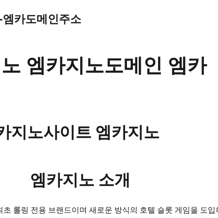
 -엠카도메인주소
노 엠카지노도메인 엠카
카지노사이트 엠카지노
엠카지노 소개
최초 롤링 전용 브랜드이며 새로운 방식의 호텔 슬롯 게임을 도입