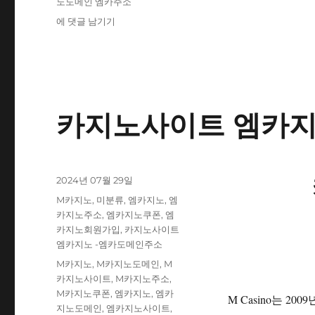
노도메인 엠카주소
카
에 댓글 남기기
지
노
사
이
트
엠
카지노사이트 엠카지
카
지
노
엠
작
2024년 07월 29일
카
성
지
카
M카지노
,
미분류
,
엠카지노
,
엠
일
노
테
카지노주소
,
엠카지노쿠폰
,
엠
자
도
고
카지노회원가입
,
카지노사이트
메
리
엠카지노 -엠카도메인주소
인
태
M카지노
,
M카지노도메인
,
M
엠
그
카지노사이트
,
M카지노주소
,
카
M카지노쿠폰
,
엠카지노
,
엠카
M Casino는 
주
지노도메인
,
엠카지노사이트
,