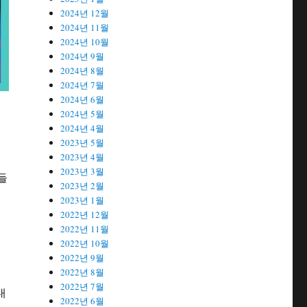
2024년 12월
2024년 11월
2024년 10월
2024년 9월
2024년 8월
2024년 7월
2024년 6월
2024년 5월
2024년 4월
2023년 5월
2023년 4월
2023년 3월
들
2023년 2월
2023년 1월
2022년 12월
2022년 11월
2022년 10월
2022년 9월
2022년 8월
2022년 7월
내
2022년 6월