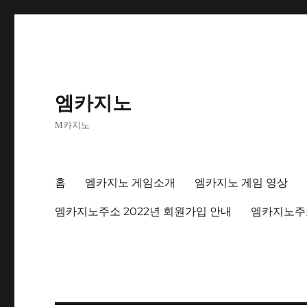
엠카지노
M카지노
홈
엠카지노 게임소개
엠카지노 게임 영상
엠카지노주소 2022년 회원가입 안내
엠카지노주소