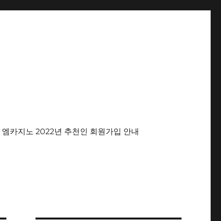
엠카지노 2022년 추천인 회원가입 안내