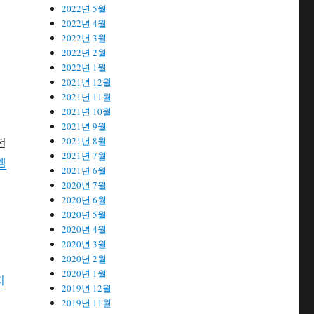
2022년 5월
2022년 4월
2022년 3월
2022년 2월
2022년 1월
2021년 12월
2021년 11월
2021년 10월
2021년 9월
2021년 8월
전
2021년 7월
엠
2021년 6월
2020년 7월
2020년 6월
2020년 5월
2020년 4월
2020년 3월
2020년 2월
2020년 1월
지
2019년 12월
2019년 11월