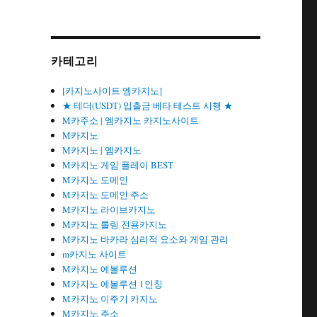
카테고리
[카지노사이트 엠카지노]
★ 테더(USDT) 입출금 베타 테스트 시행 ★
M카주소 | 엠카지노 카지노사이트
M카지노
M카지노 | 엠카지노
M카지노 게임 플레이 BEST
M카지노 도메인
M카지노 도메인 주소
M카지노 라이브카지노
M카지노 롤링 전용카지노
M카지노 바카라 심리적 요소와 게임 관리
m카지노 사이트
M카지노 에볼루션
M카지노 에볼루션 1인칭
M카지노 이주기 카지노
M카지노 주소