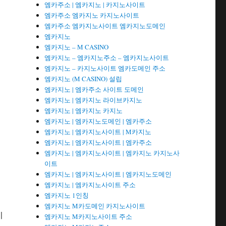
엠카주소 | 엠카지노 | 카지노사이트
엠카주소 엠카지노 카지노사이트
엠카주소 엠카지노사이트 엠카지노도메인
엠카지노
엠카지노 – M CASINO
엠카지노 – 엠카지노주소 – 엠카지노사이트
엠카지노 – 카지노사이트 엠카도메인 주소
엠카지노 (M CASINO) 설립
엠카지노 | 엠카주소 사이트 도메인
엠카지노 | 엠카지노 라이브카지노
엠카지노 | 엠카지노 카지노
엠카지노 | 엠카지노도메인 | 엠카주소
엠카지노 | 엠카지노사이트 | M카지노
엠카지노 | 엠카지노사이트 | 엠카주소
엠카지노 | 엠카지노사이트 | 엠카지노 카지노사
이트
엠카지노 | 엠카지노사이트 | 엠카지노도메인
엠카지노 | 엠카지노사이트 주소
엠카지노 1인칭
엠카지노 M카도메인 카지노사이트
시
엠카지노 M카지노사이트 주소