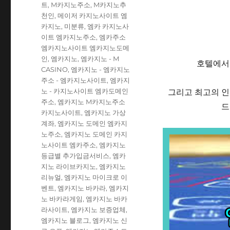
트
,
M카지노주소
,
M카지노추
천인
,
메이저 카지노사이트 엠
카지노
,
미분류
,
엠카 카지노사
이트 엠카지노주소
,
엠카주소
엠카지노사이트 엠카지노도메
인
,
엠카지노
,
엠카지노 - M
호텔에서 
CASINO
,
엠카지노 - 엠카지노
주소 - 엠카지노사이트
,
엠카지
그리고 최고의 인
노 - 카지노사이트 엠카도메인
주소
,
엠카지노 M카지노주소
드
카지노사이트
,
엠카지노 가상
계좌
,
엠카지노 도메인 엠카지
노주소
,
엠카지노 도메인 카지
노사이트 엠카주소
,
엠카지노
등급별 추가입금서비스
,
엠카
지노 라이브카지노
,
엠카지노
리뉴얼
,
엠카지노 마이크로 이
벤트
,
엠카지노 바카라
,
엠카지
노 바카라게임
,
엠카지노 바카
라사이트
,
엠카지노 보증업체
,
엠카지노 블로그
,
엠카지노 신