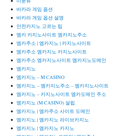
미분류
바카라 게임 옵션
바카라 게임 옵션 설명
안전카지노 고르는 팁
엠카 카지노사이트 엠카지노주소
엠카주소 | 엠카지노 | 카지노사이트
엠카주소 엠카지노 카지노사이트
엠카주소 엠카지노사이트 엠카지노도메인
엠카지노
엠카지노 – M CASINO
엠카지노 – 엠카지노주소 – 엠카지노사이트
엠카지노 – 카지노사이트 엠카도메인 주소
엠카지노 (M CASINO) 설립
엠카지노 | 엠카주소 사이트 도메인
엠카지노 | 엠카지노 라이브카지노
엠카지노 | 엠카지노 카지노