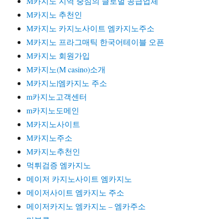
M카지노 지역 중심의 글로벌 공급업체
M카지노 추천인
M카지노 카지노사이트 엠카지노주소
M카지노 프라그매틱 한국어테이블 오픈
M카지노 회원가입
M카지노(M casino)소개
M카지노|엠카지노 주소
m카지노고객센터
m카지노도메인
M카지노사이트
M카지노주소
M카지노추천인
먹튀검증 엠카지노
메이저 카지노사이트 엠카지노
메이저사이트 엠카지노 주소
메이저카지노 엠카지노 – 엠카주소