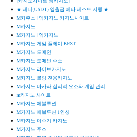
[카지노사이트 엠카지노]
★ 테더(USDT) 입출금 베타 테스트 시행 ★
M카주소 | 엠카지노 카지노사이트
M카지노
M카지노 | 엠카지노
M카지노 게임 플레이 BEST
M카지노 도메인
M카지노 도메인 주소
M카지노 라이브카지노
M카지노 롤링 전용카지노
M카지노 바카라 심리적 요소와 게임 관리
m카지노 사이트
M카지노 에볼루션
M카지노 에볼루션 1인칭
M카지노 이주기 카지노
M카지노 주소