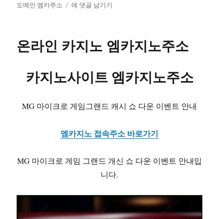
카
도메인 엠카주소
에 댓글 남기기
지
노
사
온라인 카지노 엠카지노주소
이
트
엠
카지노사이트 엠카지노주소
카
지
노
MG 마이크로 게임그랜드 캐시 쇼 다운 이벤트 안내
엠
카
지
엠카지노 접속주소 바로가기
노
도
메
MG 마이크로 게임 그랜드 개신 쇼 다운 이벤트 안내입
인
니다.
엠
카
주
소