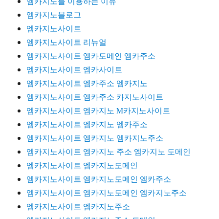
엠카지노를 이용하는 이유
엠카지노블로그
엠카지노사이트
엠카지노사이트 리뉴얼
엠카지노사이트 엠카도메인 엠카주소
엠카지노사이트 엠카사이트
엠카지노사이트 엠카주소 엠카지노
엠카지노사이트 엠카주소 카지노사이트
엠카지노사이트 엠카지노 M카지노사이트
엠카지노사이트 엠카지노 엠카주소
엠카지노사이트 엠카지노 엠카지노주소
엠카지노사이트 엠카지노 주소 엠카지노 도메인
엠카지노사이트 엠카지노도메인
엠카지노사이트 엠카지노도메인 엠카주소
엠카지노사이트 엠카지노도메인 엠카지노주소
엠카지노사이트 엠카지노주소