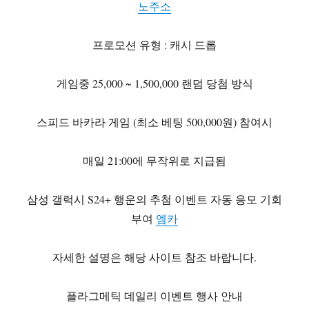
노주소
프로모션 유형 : 캐시 드롭
게임중 25,000 ~ 1,500,000 랜덤 당첨 방식
스피드 바카라 게임 (최소 베팅 500,000원) 참여시
매일 21:00에 무작위로 지급됨
삼성 갤럭시 S24+ 행운의 추첨 이벤트 자동 응모 기회
부여
엠카
자세한 설명은 해당 사이트 참조 바랍니다.
플라그메틱 데일리 이벤트 행사 안내