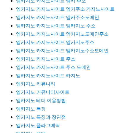
엠카지노 카지노사이트 엠카 주소
엠카지노 카지노사이트 엠카주소 카지노사이트
엠카지노 카지노사이트 엠카주소도메인
엠카지노 카지노사이트 엠카지노 주소
엠카지노 카지노사이트 엠카지노도메인주소
엠카지노 카지노사이트 엠카지노주소
엠카지노 카지노사이트 엠카지노주소도메인
엠카지노 카지노사이트 주소
엠카지노 카지노사이트 주소 도메인
엠카지노 카지노사이트 카지노
엠카지노 커뮤니티
엠카지노 커뮤니티사이트
엠카지노 테더 이용방법
엠카지노 특징
엠카지노 특징과 장단점
엠카지노 플라그메틱