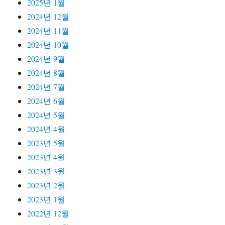
2025년 1월
2024년 12월
2024년 11월
2024년 10월
2024년 9월
2024년 8월
2024년 7월
2024년 6월
2024년 5월
2024년 4월
2023년 5월
2023년 4월
2023년 3월
2023년 2월
2023년 1월
2022년 12월