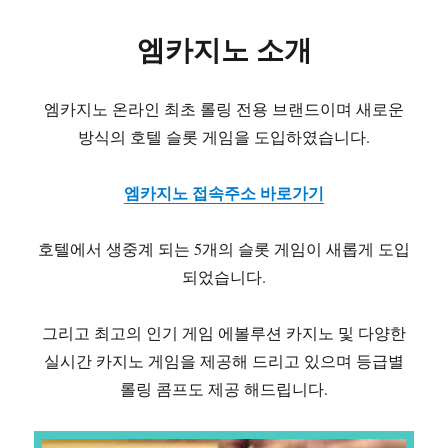
엠카지노 소개
엠카지노 온라인 최초 롤링 전용 브랜드이며 새로운
방식의 호텔 슬롯 게임을 도입하였습니다.
엠카지노 접속주소 바로가기
호텔에서 생중계 되는 5개의 슬롯 게임이 새롭게 도입
되었습니다.
그리고 최고의 인기 게임 에볼루션 카지노 및 다양한
실시간 카지노 게임을 제공해 드리고 있으며 등급별
롤링 콤프도 제공 해드립니다.