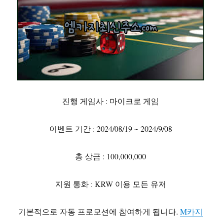
진행 게임사 : 마이크로 게임
이벤트 기간 : 2024/08/19 ~ 2024/9/08
총 상금 : 100,000,000
지원 통화 : KRW 이용 모든 유저
기본적으로 자동 프로모션에 참여하게 됩니다.
M카지