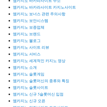
엠카지노 바카라사이트 주소
엠카지노 바카라사이트 카지노사이트
엠카지노 보너스 관련 주의사항
엠카지노 보안시스템
엠카지노 보증업체
엠카지노 브랜드
엠카지노 블로그
엠카지노 사이트 리뷰
엠카지노 서비스
엠카지노 세계적인 카지노 영상
엠카지노 소개
엠카지노 슬롯게임
엠카지노 슬롯머신의 종류와 특징
엠카지노 슬롯사이트
엠카지노 신규 5슬롯머신 입점
엠카지노 신규 오픈