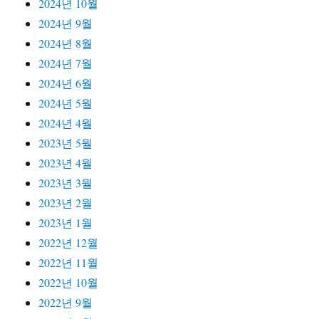
2024년 10월
2024년 9월
2024년 8월
2024년 7월
2024년 6월
2024년 5월
2024년 4월
2023년 5월
2023년 4월
2023년 3월
2023년 2월
2023년 1월
2022년 12월
2022년 11월
2022년 10월
2022년 9월