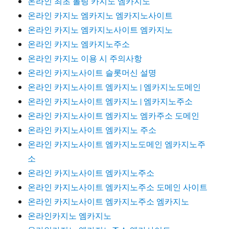
온라인 최초 롤링 카지노 엠카지노
온라인 카지노 엠카지노 엠카지노사이트
온라인 카지노 엠카지노사이트 엠카지노
온라인 카지노 엠카지노주소
온라인 카지노 이용 시 주의사항
온라인 카지노사이트 슬롯머신 설명
온라인 카지노사이트 엠카지노 | 엠카지노도메인
온라인 카지노사이트 엠카지노 | 엠카지노주소
온라인 카지노사이트 엠카지노 엠카주소 도메인
온라인 카지노사이트 엠카지노 주소
온라인 카지노사이트 엠카지노도메인 엠카지노주
소
온라인 카지노사이트 엠카지노주소
온라인 카지노사이트 엠카지노주소 도메인 사이트
온라인 카지노사이트 엠카지노주소 엠카지노
온라인카지노 엠카지노