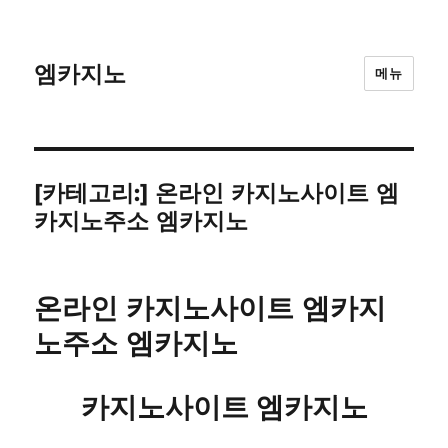
엠카지노
메뉴
[카테고리:]
온라인 카지노사이트 엠
카지노주소 엠카지노
온라인 카지노사이트 엠카지
노주소 엠카지노
카지노사이트 엠카지노