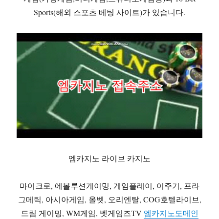
Sports(해외 스포츠 베팅 사이트)가 있습니다.
엠카지노 라이브 카지노
마이크로, 에볼루션게이밍, 게임플레이, 이주기, 프라
그메틱, 아시아게임, 올벳, 오리엔탈, COG호텔라이브,
드림 게이밍, WM게임, 벳게임즈TV
엠카지노도메인