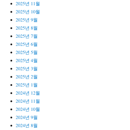
2025년 11월
2025년 10월
2025년 9월
2025년 8월
2025년 7월
2025년 6월
2025년 5월
2025년 4월
2025년 3월
2025년 2월
2025년 1월
2024년 12월
2024년 11월
2024년 10월
2024년 9월
2024년 8월