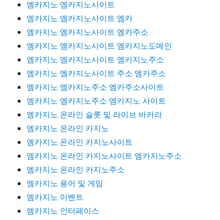
엠카지노 엠카지노사이트
엠카지노 엠카지노사이트 엠카
엠카지노 엠카지노사이트 엠카주소
엠카지노 엠카지노사이트 엠카지노도메인
엠카지노 엠카지노사이트 엠카지노주소
엠카지노 엠카지노사이트 주소 엠카주소
엠카지노 엠카지노주소 엠카주소사이트
엠카지노 엠카지노주소 엠카지노 사이트
엠카지노 온라인 슬롯 및 라이브 바카라
엠카지노 온라인 카지노
엠카지노 온라인 카지노사이트
엠카지노 온라인 카지노사이트 엠카지노주소
엠카지노 온라인 카지노주소
엠카지노 용어 및 게임
엠카지노 이벤트
엠카지노 인터페이스