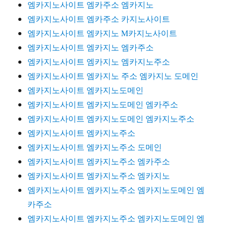
엠카지노사이트 엠카주소 엠카지노
엠카지노사이트 엠카주소 카지노사이트
엠카지노사이트 엠카지노 M카지노사이트
엠카지노사이트 엠카지노 엠카주소
엠카지노사이트 엠카지노 엠카지노주소
엠카지노사이트 엠카지노 주소 엠카지노 도메인
엠카지노사이트 엠카지노도메인
엠카지노사이트 엠카지노도메인 엠카주소
엠카지노사이트 엠카지노도메인 엠카지노주소
엠카지노사이트 엠카지노주소
엠카지노사이트 엠카지노주소 도메인
엠카지노사이트 엠카지노주소 엠카주소
엠카지노사이트 엠카지노주소 엠카지노
엠카지노사이트 엠카지노주소 엠카지노도메인 엠
카주소
엠카지노사이트 엠카지노주소 엠카지노도메인 엠