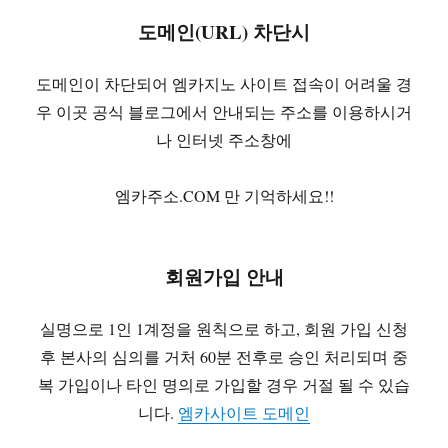
도메인(URL) 차단시
도메인이 차단되어 엠카지노 사이트 접속이 어려울 경
우 이곳 공식 블로그에서 안내되는 주소를 이용하시거
나 인터넷 주소창에
엠카주소.COM 만 기억하세요!!
회원가입 안내
실명으로 1인 1계정을 원칙으로 하고, 회원 가입 신청
후 본사의 심의를 거처 60분 전후로 승인 처리되며 중
복 가입이나 타인 명의로 가입할 경우 거절 될 수 있습
니다.
엠카사이트 도메인