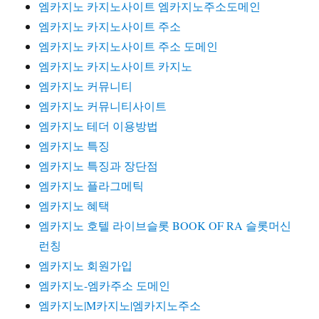
엠카지노 카지노사이트 엠카지노주소도메인
엠카지노 카지노사이트 주소
엠카지노 카지노사이트 주소 도메인
엠카지노 카지노사이트 카지노
엠카지노 커뮤니티
엠카지노 커뮤니티사이트
엠카지노 테더 이용방법
엠카지노 특징
엠카지노 특징과 장단점
엠카지노 플라그메틱
엠카지노 혜택
엠카지노 호텔 라이브슬롯 BOOK OF RA 슬롯머신
런칭
엠카지노 회원가입
엠카지노-엠카주소 도메인
엠카지노|M카지노|엠카지노주소