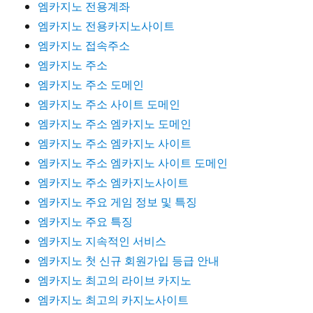
엠카지노 전용계좌
엠카지노 전용카지노사이트
엠카지노 접속주소
엠카지노 주소
엠카지노 주소 도메인
엠카지노 주소 사이트 도메인
엠카지노 주소 엠카지노 도메인
엠카지노 주소 엠카지노 사이트
엠카지노 주소 엠카지노 사이트 도메인
엠카지노 주소 엠카지노사이트
엠카지노 주요 게임 정보 및 특징
엠카지노 주요 특징
엠카지노 지속적인 서비스
엠카지노 첫 신규 회원가입 등급 안내
엠카지노 최고의 라이브 카지노
엠카지노 최고의 카지노사이트