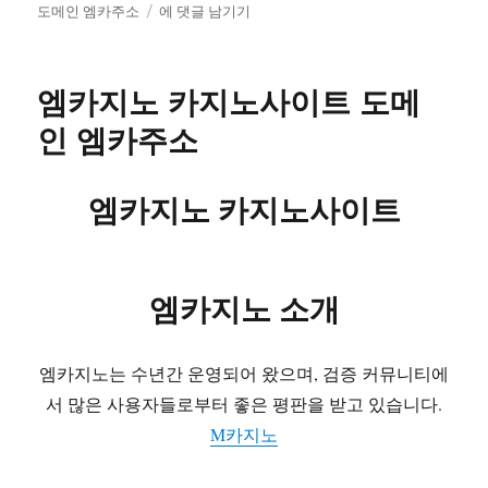
카
도메인 엠카주소
에 댓글 남기기
지
노
사
엠카지노 카지노사이트 도메
이
트
인 엠카주소
엠
카
지
엠카지노 카지노사이트
노
엠
카
지
엠카지노 소개
노
도
메
엠카지노는 수년간 운영되어 왔으며, 검증 커뮤니티에
인
엠
서 많은 사용자들로부터 좋은 평판을 받고 있습니다.
카
M카지노
주
소