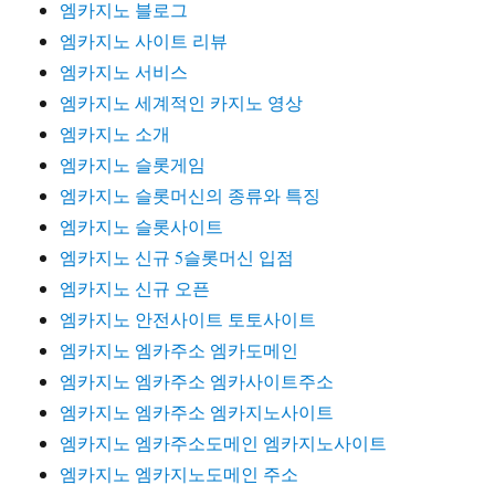
엠카지노 블로그
엠카지노 사이트 리뷰
엠카지노 서비스
엠카지노 세계적인 카지노 영상
엠카지노 소개
엠카지노 슬롯게임
엠카지노 슬롯머신의 종류와 특징
엠카지노 슬롯사이트
엠카지노 신규 5슬롯머신 입점
엠카지노 신규 오픈
엠카지노 안전사이트 토토사이트
엠카지노 엠카주소 엠카도메인
엠카지노 엠카주소 엠카사이트주소
엠카지노 엠카주소 엠카지노사이트
엠카지노 엠카주소도메인 엠카지노사이트
엠카지노 엠카지노도메인 주소