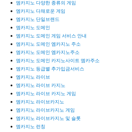
엠카지노 다양한 종류의 게임
엠카지노 다채로운 게임
엠카지노 단일브랜드
엠카지노 도메인
엠카지노 도메인 게임 서비스 안내
엠카지노 도메인 엠카지노 주소
엠카지노 도메인 엠카지노주소
엠카지노 도메인 카지노사이트 엠카주소
엠카지노 등급별 추가입금서비스
엠카지노 라이브
엠카지노 라이브 카지노
엠카지노 라이브 카지노 게임
엠카지노 라이브카지노
엠카지노 라이브카지노 게임
엠카지노 라이브카지노 및 슬롯
엠카지노 런칭