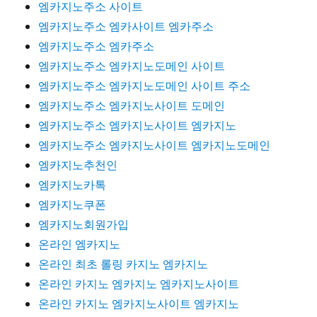
엠카지노주소 사이트
엠카지노주소 엠카사이트 엠카주소
엠카지노주소 엠카주소
엠카지노주소 엠카지노도메인 사이트
엠카지노주소 엠카지노도메인 사이트 주소
엠카지노주소 엠카지노사이트 도메인
엠카지노주소 엠카지노사이트 엠카지노
엠카지노주소 엠카지노사이트 엠카지노도메인
엠카지노추천인
엠카지노카톡
엠카지노쿠폰
엠카지노회원가입
온라인 엠카지노
온라인 최초 롤링 카지노 엠카지노
온라인 카지노 엠카지노 엠카지노사이트
온라인 카지노 엠카지노사이트 엠카지노