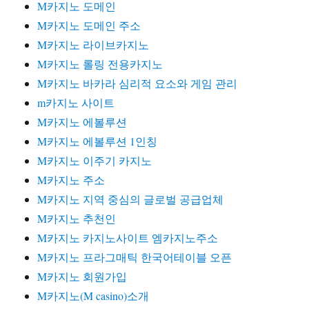
M카지노 도메인
M카지노 도메인 주소
M카지노 라이브카지노
M카지노 롤링 전용카지노
M카지노 바카라 심리적 요소와 게임 관리
m카지노 사이트
M카지노 에볼루션
M카지노 에볼루션 1인칭
M카지노 이주기 카지노
M카지노 주소
M카지노 지역 중심의 글로벌 공급업체
M카지노 추천인
M카지노 카지노사이트 엠카지노주소
M카지노 프라그매틱 한국어테이블 오픈
M카지노 회원가입
M카지노(M casino)소개