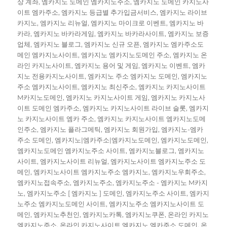
상 계좌
,
엠카지노 도메인 엠카지노주소
,
엠카지노 도메인 카지노사
이트 엠카주소
,
엠카지노 등급별 추가입금서비스
,
엠카지노 라이브
카지노
,
엠카지노 리뉴얼
,
엠카지노 마이크로 이벤트
,
엠카지노 바
카라
,
엠카지노 바카라게임
,
엠카지노 바카라사이트
,
엠카지노 보증
업체
,
엠카지노 블로그
,
엠카지노 신규 오픈
,
엠카지노 엠카주소도
메인 엠카지노사이트
,
엠카지노 엠카지노도메인 주소
,
엠카지노 온
라인 카지노사이트
,
엠카지노 용어 및 게임
,
엠카지노 이벤트
,
엠카
지노 전용카지노사이트
,
엠카지노 주소 엠카지노 도메인
,
엠카지노
주소 엠카지노사이트
,
엠카지노 최신주소
,
엠카지노 카지노사이트
M카지노도메인
,
엠카지노 카지노사이트 게임
,
엠카지노 카지노사
이트 도메인 엠카주소
,
엠카지노 카지노사이트 라이브 슬롯
,
엠카지
노 카지노사이트 엠카 주소
,
엠카지노 카지노사이트 엠카지노도메
인주소
,
엠카지노 플라그메틱
,
엠카지노 회원가입
,
엠카지노-엠카
주소 도메인
,
엠카지노|엠카주소|엠카지노도메인
,
엠카지노도메인
,
엠카지노도메인 엠카지노주소 사이트
,
엠카지노블로그
,
엠카지노
사이트
,
엠카지노사이트 리뉴얼
,
엠카지노사이트 엠카지노주소 도
메인
,
엠카지노사이트 엠카지노주소 엠카지노
,
엠카지노우회주소
,
엠카지노접속주소
,
엠카지노주소
,
엠카지노주소 - 엠카지노 M카지
노
,
엠카지노주소 [ 엠카지노 ] 도메인
,
엠카지노주소 사이트
,
엠카지
노주소 엠카지노도메인 사이트
,
엠카지노주소 엠카지노사이트 도
메인
,
엠카지노추천인
,
엠카지노카톡
,
엠카지노쿠폰
,
온라인 카지노
엠카지노주소
,
온라인 카지노사이트 엠카지노 엠카주소 도메인
,
온