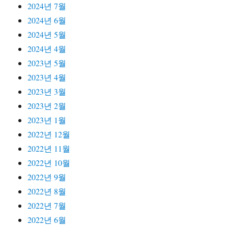
2024년 7월
2024년 6월
2024년 5월
2024년 4월
2023년 5월
2023년 4월
2023년 3월
2023년 2월
2023년 1월
2022년 12월
2022년 11월
2022년 10월
2022년 9월
2022년 8월
2022년 7월
2022년 6월