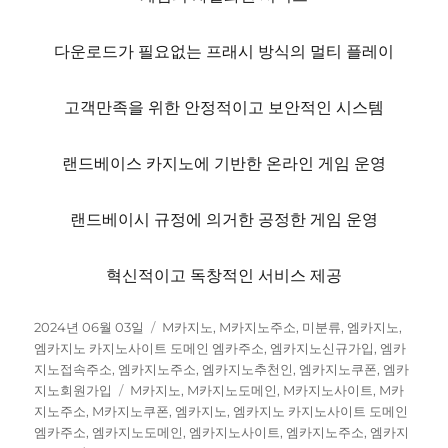
다운로드가 필요없는 프래시 방식의 멀티 플레이
고객만족을 위한 안정적이고 보안적인 시스템
랜드베이스 카지노에 기반한 온라인 게임 운영
랜드베이시 규정에 의거한 공정한 게임 운영
혁신적이고 독창적인 서비스 제공
작
카
2024년 06월 03일
M카지노
,
M카지노주소
,
미분류
,
엠카지노
,
성
테
엠카지노 카지노사이트 도메인 엠카주소
,
엠카지노신규가입
,
엠카
일
고
지노접속주소
,
엠카지노주소
,
엠카지노추천인
,
엠카지노쿠폰
,
엠카
자
태
리
지노회원가입
M카지노
,
M카지노도메인
,
M카지노사이트
,
M카
그
지노주소
,
M카지노쿠폰
,
엠카지노
,
엠카지노 카지노사이트 도메인
엠카주소
,
엠카지노도메인
,
엠카지노사이트
,
엠카지노주소
,
엠카지