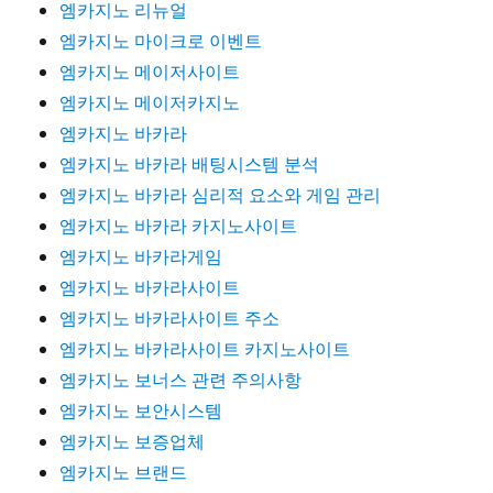
엠카지노 리뉴얼
엠카지노 마이크로 이벤트
엠카지노 메이저사이트
엠카지노 메이저카지노
엠카지노 바카라
엠카지노 바카라 배팅시스템 분석
엠카지노 바카라 심리적 요소와 게임 관리
엠카지노 바카라 카지노사이트
엠카지노 바카라게임
엠카지노 바카라사이트
엠카지노 바카라사이트 주소
엠카지노 바카라사이트 카지노사이트
엠카지노 보너스 관련 주의사항
엠카지노 보안시스템
엠카지노 보증업체
엠카지노 브랜드