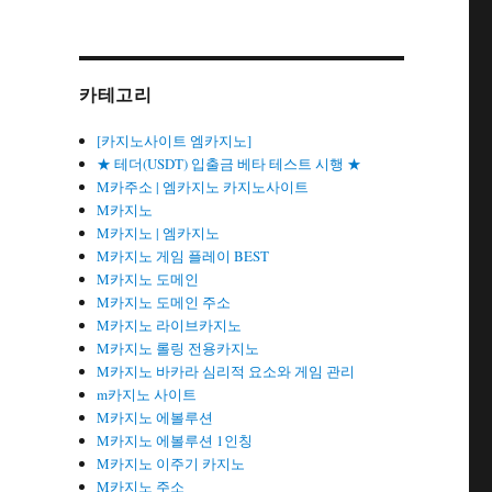
카테고리
[카지노사이트 엠카지노]
★ 테더(USDT) 입출금 베타 테스트 시행 ★
M카주소 | 엠카지노 카지노사이트
M카지노
M카지노 | 엠카지노
M카지노 게임 플레이 BEST
M카지노 도메인
M카지노 도메인 주소
M카지노 라이브카지노
M카지노 롤링 전용카지노
M카지노 바카라 심리적 요소와 게임 관리
m카지노 사이트
M카지노 에볼루션
M카지노 에볼루션 1인칭
M카지노 이주기 카지노
M카지노 주소