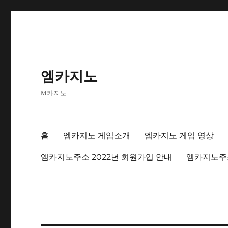
엠카지노
M카지노
홈
엠카지노 게임소개
엠카지노 게임 영상
엠카지노주소 2022년 회원가입 안내
엠카지노주소