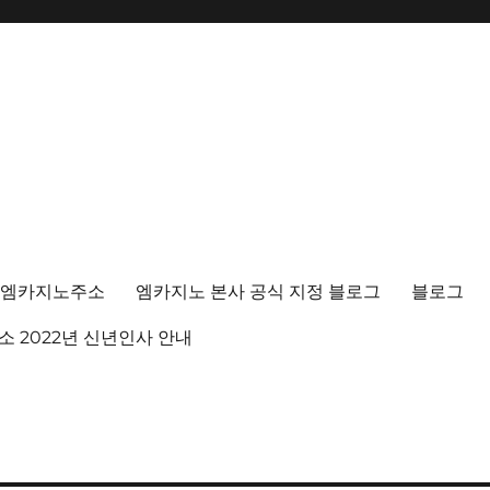
엠카지노주소
엠카지노 본사 공식 지정 블로그
블로그
 2022년 신년인사 안내