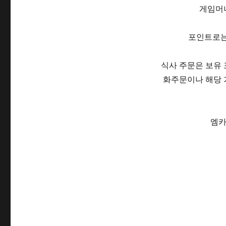
게임머니
포인트로는
식사 주문은 보유
화주문이나 해당 
엠카