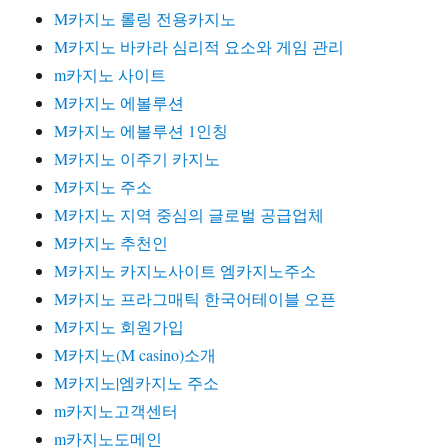
M카지노 롤링 전용카지노
M카지노 바카라 심리적 요소와 게임 관리
m카지노 사이트
M카지노 에볼루션
M카지노 에볼루션 1인칭
M카지노 이주기 카지노
M카지노 주소
M카지노 지역 중심의 글로벌 공급업체
M카지노 추천인
M카지노 카지노사이트 엠카지노주소
M카지노 프라그매틱 한국어테이블 오픈
M카지노 회원가입
M카지노(M casino)소개
M카지노|엠카지노 주소
m카지노고객센터
m카지노도메인