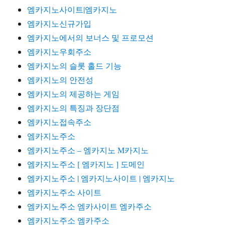
엠카지노사이트|엠카지노
엠카지노신규가입
엠카지노에서의 보너스 및 프로모션
엠카지노우회주소
엠카지노의 슬롯 홀드 기능
엠카지노의 안전성
엠카지노의 제공하는 게임
엠카지노의 특징과 장단점
엠카지노접속주소
엠카지노주소
엠카지노주소 – 엠카지노 M카지노
엠카지노주소 [ 엠카지노 ] 도메인
엠카지노주소 | 엠카지노사이트 | 엠카지노
엠카지노주소 사이트
엠카지노주소 엠카사이트 엠카주소
엠카지노주소 엠카주소