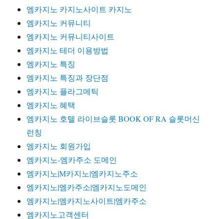
엠카지노 카지노사이트 카지노
엠카지노 커뮤니티
엠카지노 커뮤니티사이트
엠카지노 테더 이용방법
엠카지노 특징
엠카지노 특징과 장단점
엠카지노 플라그메틱
엠카지노 혜택
엠카지노 호텔 라이브슬롯 BOOK OF RA 슬롯머신
런칭
엠카지노 회원가입
엠카지노-엠카주소 도메인
엠카지노|M카지노|엠카지노주소
엠카지노|엠카주소|엠카지노도메인
엠카지노|엠카지노사이트|엠카주소
엠카지노고객센터