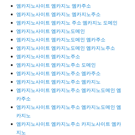
엠카지노사이트 엠카지노 엠카주소
엠카지노사이트 엠카지노 엠카지노주소
엠카지노사이트 엠카지노 주소 엠카지노 도메인
엠카지노사이트 엠카지노도메인
엠카지노사이트 엠카지노도메인 엠카주소
엠카지노사이트 엠카지노도메인 엠카지노주소
엠카지노사이트 엠카지노주소
엠카지노사이트 엠카지노주소 도메인
엠카지노사이트 엠카지노주소 엠카주소
엠카지노사이트 엠카지노주소 엠카지노
엠카지노사이트 엠카지노주소 엠카지노도메인 엠
카주소
엠카지노사이트 엠카지노주소 엠카지노도메인 엠
카지노
엠카지노사이트 엠카지노주소 카지노사이트 엠카
지노