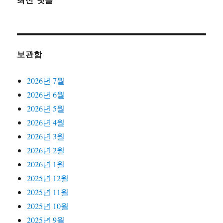
최신 댓글
보관함
2026년 7월
2026년 6월
2026년 5월
2026년 4월
2026년 3월
2026년 2월
2026년 1월
2025년 12월
2025년 11월
2025년 10월
2025년 9월