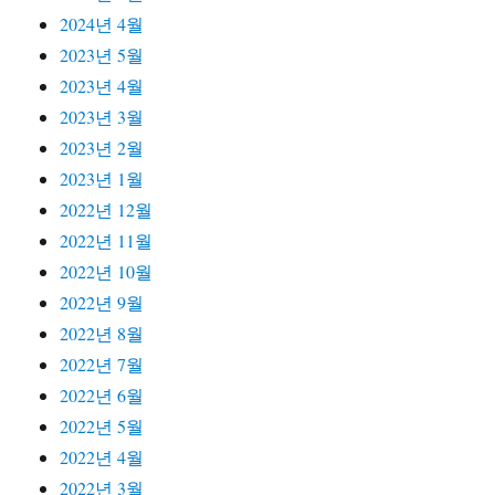
2024년 4월
2023년 5월
2023년 4월
2023년 3월
2023년 2월
2023년 1월
2022년 12월
2022년 11월
2022년 10월
2022년 9월
2022년 8월
2022년 7월
2022년 6월
2022년 5월
2022년 4월
2022년 3월