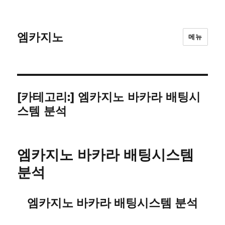
엠카지노
메뉴
[카테고리:]
엠카지노 바카라 배팅시
스템 분석
엠카지노 바카라 배팅시스템
분석
엠카지노 바카라 배팅시스템 분석