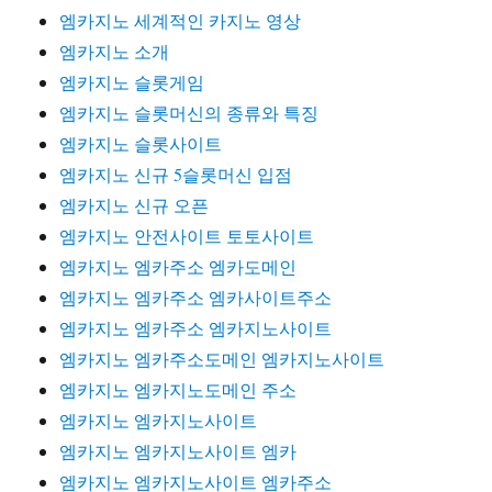
엠카지노 세계적인 카지노 영상
엠카지노 소개
엠카지노 슬롯게임
엠카지노 슬롯머신의 종류와 특징
엠카지노 슬롯사이트
엠카지노 신규 5슬롯머신 입점
엠카지노 신규 오픈
엠카지노 안전사이트 토토사이트
엠카지노 엠카주소 엠카도메인
엠카지노 엠카주소 엠카사이트주소
엠카지노 엠카주소 엠카지노사이트
엠카지노 엠카주소도메인 엠카지노사이트
엠카지노 엠카지노도메인 주소
엠카지노 엠카지노사이트
엠카지노 엠카지노사이트 엠카
엠카지노 엠카지노사이트 엠카주소