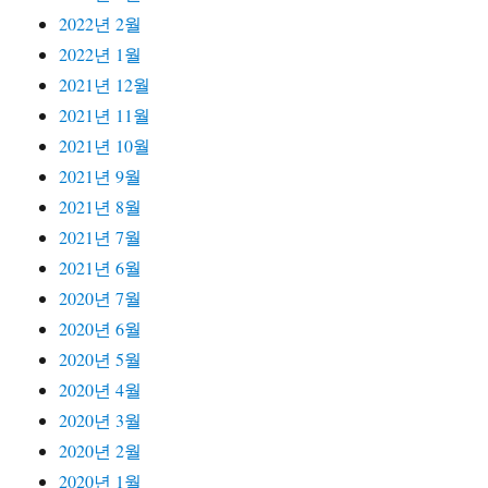
2022년 2월
2022년 1월
2021년 12월
2021년 11월
2021년 10월
2021년 9월
2021년 8월
2021년 7월
2021년 6월
2020년 7월
2020년 6월
2020년 5월
2020년 4월
2020년 3월
2020년 2월
2020년 1월