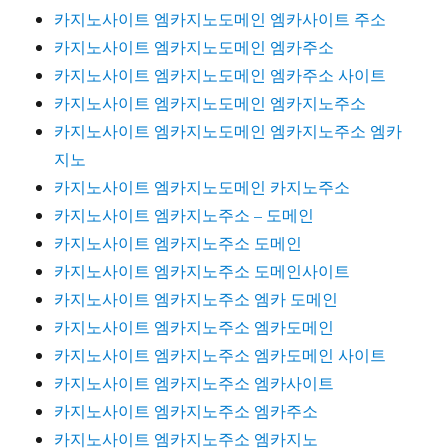
카지노사이트 엠카지노도메인 엠카사이트 주소
카지노사이트 엠카지노도메인 엠카주소
카지노사이트 엠카지노도메인 엠카주소 사이트
카지노사이트 엠카지노도메인 엠카지노주소
카지노사이트 엠카지노도메인 엠카지노주소 엠카
지노
카지노사이트 엠카지노도메인 카지노주소
카지노사이트 엠카지노주소 – 도메인
카지노사이트 엠카지노주소 도메인
카지노사이트 엠카지노주소 도메인사이트
카지노사이트 엠카지노주소 엠카 도메인
카지노사이트 엠카지노주소 엠카도메인
카지노사이트 엠카지노주소 엠카도메인 사이트
카지노사이트 엠카지노주소 엠카사이트
카지노사이트 엠카지노주소 엠카주소
카지노사이트 엠카지노주소 엠카지노