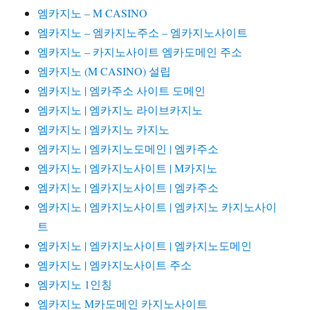
엠카지노 – M CASINO
엠카지노 – 엠카지노주소 – 엠카지노사이트
엠카지노 – 카지노사이트 엠카도메인 주소
엠카지노 (M CASINO) 설립
엠카지노 | 엠카주소 사이트 도메인
엠카지노 | 엠카지노 라이브카지노
엠카지노 | 엠카지노 카지노
엠카지노 | 엠카지노도메인 | 엠카주소
엠카지노 | 엠카지노사이트 | M카지노
엠카지노 | 엠카지노사이트 | 엠카주소
엠카지노 | 엠카지노사이트 | 엠카지노 카지노사이
트
엠카지노 | 엠카지노사이트 | 엠카지노도메인
엠카지노 | 엠카지노사이트 주소
엠카지노 1인칭
엠카지노 M카도메인 카지노사이트