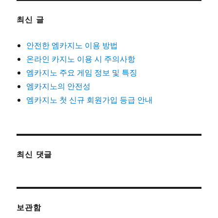
에
대
최신 글
하
여
안전한 엠카지노 이용 방법
온라인 카지노 이용 시 주의사항
엠카지노 주요 게임 정보 및 특징
엠카지노의 안전성
엠카지노 첫 신규 회원가입 등급 안내
최신 댓글
보관함