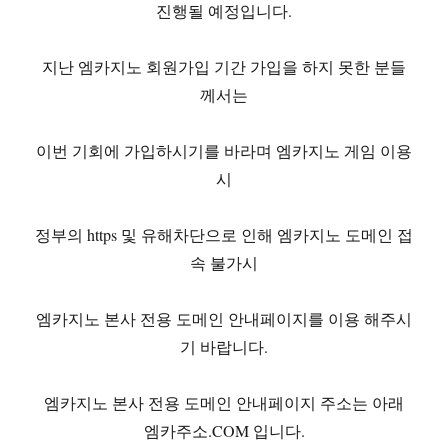
진행될 예정입니다.
지난 엠카지노 회원가입 기간 가입을 하지 못한 분들
께서는
이번 기회에 가입하시기를 바라며 엠카지노 게임 이용
시
정부의 https 및 유해차단으로 인해 엠카지노 도메인 접
속 불가시
엠카지노 본사 전용 도메인 안내페이지를 이용 해주시
기 바랍니다.
엠카지노 본사 전용 도메인 안내페이지 주소는 아래
엠카주소.COM 입니다.