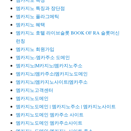
엠카지노 특징과 장단점
엠카지노 플라그메틱
엠카지노 혜택
엠카지노 호텔 라이브슬롯 BOOK OF RA 슬롯머신
런칭
엠카지노 회원가입
엠카지노-엠카주소 도메인
엠카지노|M카지노|엠카지노주소
엠카지노|엠카주소|엠카지노도메인
엠카지노|엠카지노사이트|엠카주소
엠카지노고객센터
엠카지노도메인
엠카지노도메인 | 엠카지노주소 | 엠카지노사이트
엠카지노도메인 엠카주소 사이트
엠카지노도메인 엠카주소사이트
엠카지노도메인 엠카지노사이트 주소