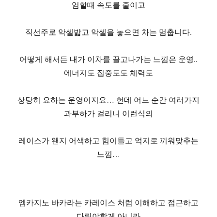
엄할때 속도를 줄이고
직선주로 악셀밟고 악셀을 놓으면 차는 멈춥니다.
어떻게 해서든 내가 이차를 끌고나가는 느낌은 운영..
에너지도 집중도도 체력도
상당히 요하는 운영이지요… 헌데 어느 순간 여러가지
과부하가 걸리니 이런식의
레이스가 왠지 어색하고 힘이들고 억지로 끼워맞추는
느낌…
엠카지노 바카라는 카레이스 처럼 이해하고 접근하고
다뤄야할게 아니라