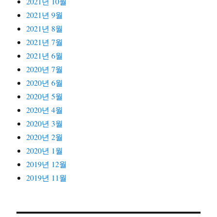
2021년 10월
2021년 9월
2021년 8월
2021년 7월
2021년 6월
2020년 7월
2020년 6월
2020년 5월
2020년 4월
2020년 3월
2020년 2월
2020년 1월
2019년 12월
2019년 11월