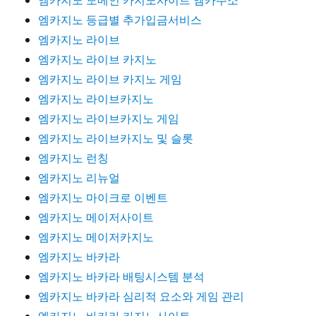
엠카지노 등급별 추가입금서비스
엠카지노 라이브
엠카지노 라이브 카지노
엠카지노 라이브 카지노 게임
엠카지노 라이브카지노
엠카지노 라이브카지노 게임
엠카지노 라이브카지노 및 슬롯
엠카지노 런칭
엠카지노 리뉴얼
엠카지노 마이크로 이벤트
엠카지노 메이저사이트
엠카지노 메이저카지노
엠카지노 바카라
엠카지노 바카라 배팅시스템 분석
엠카지노 바카라 심리적 요소와 게임 관리
엠카지노 바카라 카지노사이트