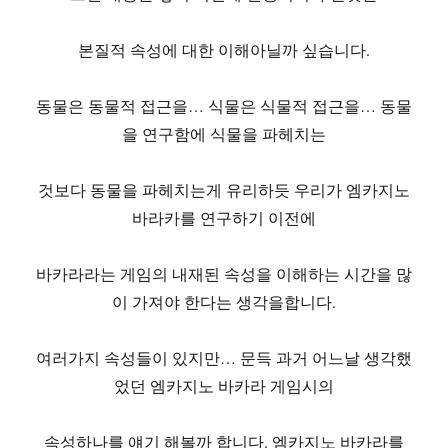
본질적 속성에 대한 이해아닐까 싶습니다.
동물은 동물적 접근을… 식물은 식물적 접근을… 동물
을 연구함에 식물을 파헤치는
것보다 동물을 파헤치는게 유리하듯 우리가 엠카지노
바라카를 연구하기 이전에
바카라라는 게임의 내재된 속성을 이해하는 시간을 많
이 가져야 한다는 생각을합니다.
여러가지 속성들이 있지만… 문득 과거 어느날 생각했
었던 엠카지노 바카라 게임시의
속성하나를 얘기 해볼까 합니다. 엠카지노 바카라를