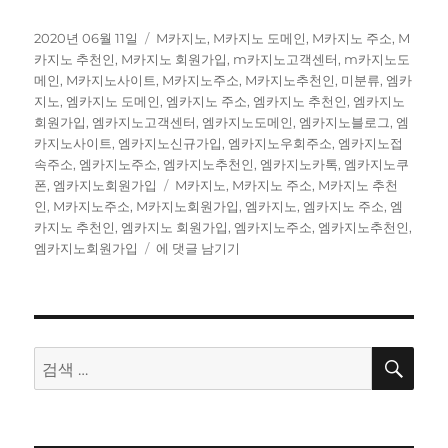
작
카
2020년 06월 11일
M카지노
,
M카지노 도메인
,
M카지노 주소
,
M
성
테
카지노 추천인
,
M카지노 회원가입
,
m카지노고객센터
,
m카지노도
일
고
메인
,
M카지노사이트
,
M카지노주소
,
M카지노추천인
,
미분류
,
엠카
자
리
지노
,
엠카지노 도메인
,
엠카지노 주소
,
엠카지노 추천인
,
엠카지노
회원가입
,
엠카지노고객센터
,
엠카지노도메인
,
엠카지노블로그
,
엠
카지노사이트
,
엠카지노신규가입
,
엠카지노우회주소
,
엠카지노접
속주소
,
엠카지노주소
,
엠카지노추천인
,
엠카지노카톡
,
엠카지노쿠
태
폰
,
엠카지노회원가입
M카지노
,
M카지노 주소
,
M카지노 추천
그
인
,
M카지노주소
,
M카지노회원가입
,
엠카지노
,
엠카지노 주소
,
엠
카지노 추천인
,
엠카지노 회원가입
,
엠카지노주소
,
엠카지노추천인
,
엠
엠카지노회원가입
에 댓글 남기기
카
지
노
바
카
검
검
색
라
색:
의
속
성