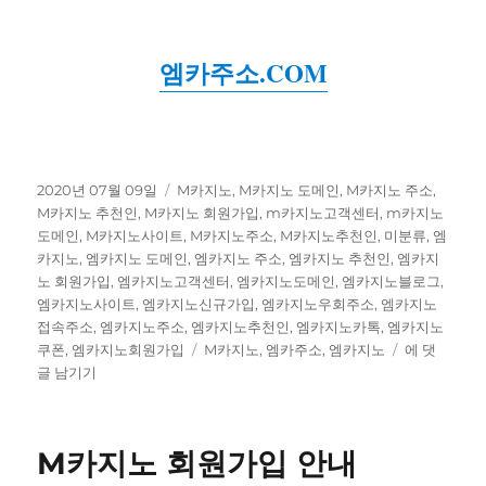
엠카주소.COM
작
카
2020년 07월 09일
M카지노
,
M카지노 도메인
,
M카지노 주소
,
성
테
M카지노 추천인
,
M카지노 회원가입
,
m카지노고객센터
,
m카지노
일
고
도메인
,
M카지노사이트
,
M카지노주소
,
M카지노추천인
,
미분류
,
엠
자
리
카지노
,
엠카지노 도메인
,
엠카지노 주소
,
엠카지노 추천인
,
엠카지
노 회원가입
,
엠카지노고객센터
,
엠카지노도메인
,
엠카지노블로그
,
엠카지노사이트
,
엠카지노신규가입
,
엠카지노우회주소
,
엠카지노
접속주소
,
엠카지노주소
,
엠카지노추천인
,
엠카지노카톡
,
엠카지노
태
엠
쿠폰
,
엠카지노회원가입
M카지노
,
엠카주소
,
엠카지노
에 댓
그
카
글 남기기
지
노
회
M카지노 회원가입 안내
원
가