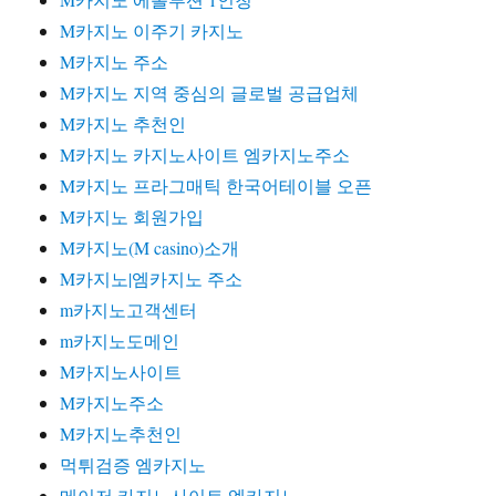
M카지노 이주기 카지노
M카지노 주소
M카지노 지역 중심의 글로벌 공급업체
M카지노 추천인
M카지노 카지노사이트 엠카지노주소
M카지노 프라그매틱 한국어테이블 오픈
M카지노 회원가입
M카지노(M casino)소개
M카지노|엠카지노 주소
m카지노고객센터
m카지노도메인
M카지노사이트
M카지노주소
M카지노추천인
먹튀검증 엠카지노
메이저 카지노사이트 엠카지노