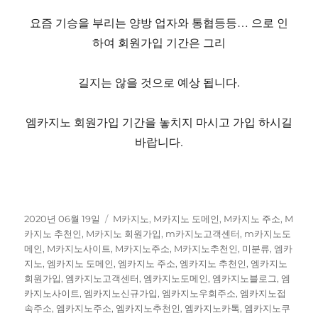
요즘 기승을 부리는 양방 업자와 통협등등… 으로 인
하여 회원가입 기간은 그리
길지는 않을 것으로 예상 됩니다.
엠카지노 회원가입 기간을 놓치지 마시고 가입 하시길
바랍니다.
작
카
2020년 06월 19일
M카지노
,
M카지노 도메인
,
M카지노 주소
,
M
성
테
카지노 추천인
,
M카지노 회원가입
,
m카지노고객센터
,
m카지노도
일
고
메인
,
M카지노사이트
,
M카지노주소
,
M카지노추천인
,
미분류
,
엠카
자
리
지노
,
엠카지노 도메인
,
엠카지노 주소
,
엠카지노 추천인
,
엠카지노
회원가입
,
엠카지노고객센터
,
엠카지노도메인
,
엠카지노블로그
,
엠
카지노사이트
,
엠카지노신규가입
,
엠카지노우회주소
,
엠카지노접
속주소
,
엠카지노주소
,
엠카지노추천인
,
엠카지노카톡
,
엠카지노쿠