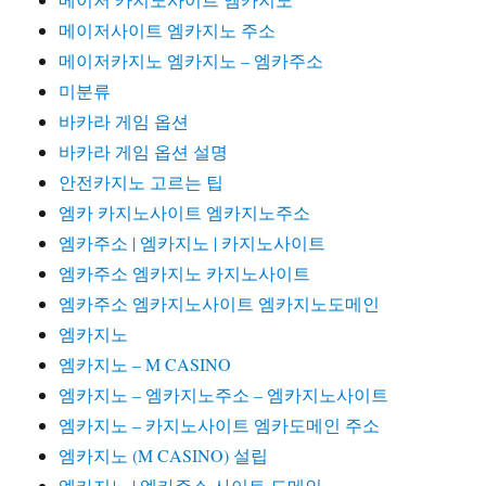
메이저사이트 엠카지노 주소
메이저카지노 엠카지노 – 엠카주소
미분류
바카라 게임 옵션
바카라 게임 옵션 설명
안전카지노 고르는 팁
엠카 카지노사이트 엠카지노주소
엠카주소 | 엠카지노 | 카지노사이트
엠카주소 엠카지노 카지노사이트
엠카주소 엠카지노사이트 엠카지노도메인
엠카지노
엠카지노 – M CASINO
엠카지노 – 엠카지노주소 – 엠카지노사이트
엠카지노 – 카지노사이트 엠카도메인 주소
엠카지노 (M CASINO) 설립
엠카지노 | 엠카주소 사이트 도메인