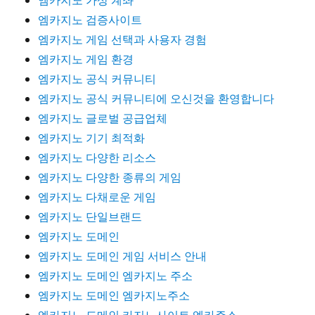
엠카지노 검증사이트
엠카지노 게임 선택과 사용자 경험
엠카지노 게임 환경
엠카지노 공식 커뮤니티
엠카지노 공식 커뮤니티에 오신것을 환영합니다
엠카지노 글로벌 공급업체
엠카지노 기기 최적화
엠카지노 다양한 리소스
엠카지노 다양한 종류의 게임
엠카지노 다채로운 게임
엠카지노 단일브랜드
엠카지노 도메인
엠카지노 도메인 게임 서비스 안내
엠카지노 도메인 엠카지노 주소
엠카지노 도메인 엠카지노주소
엠카지노 도메인 카지노사이트 엠카주소