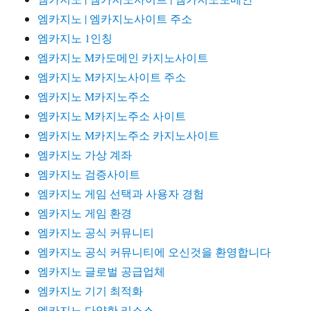
엠카지노 | 엠카지노사이트 주소
엠카지노 1인칭
엠카지노 M카도메인 카지노사이트
엠카지노 M카지노사이트 주소
엠카지노 M카지노주소
엠카지노 M카지노주소 사이트
엠카지노 M카지노주소 카지노사이트
엠카지노 가상 계좌
엠카지노 검증사이트
엠카지노 게임 선택과 사용자 경험
엠카지노 게임 환경
엠카지노 공식 커뮤니티
엠카지노 공식 커뮤니티에 오신것을 환영합니다
엠카지노 글로벌 공급업체
엠카지노 기기 최적화
엠카지노 다양한 리소스