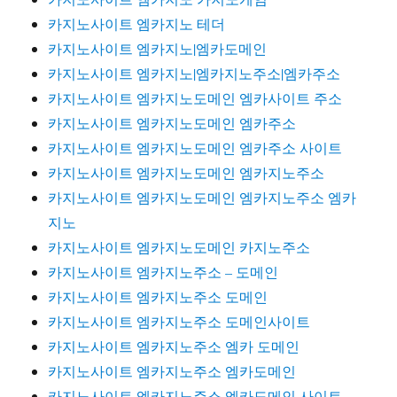
카지노사이트 엠카지노 테더
카지노사이트 엠카지노|엠카도메인
카지노사이트 엠카지노|엠카지노주소|엠카주소
카지노사이트 엠카지노도메인 엠카사이트 주소
카지노사이트 엠카지노도메인 엠카주소
카지노사이트 엠카지노도메인 엠카주소 사이트
카지노사이트 엠카지노도메인 엠카지노주소
카지노사이트 엠카지노도메인 엠카지노주소 엠카
지노
카지노사이트 엠카지노도메인 카지노주소
카지노사이트 엠카지노주소 – 도메인
카지노사이트 엠카지노주소 도메인
카지노사이트 엠카지노주소 도메인사이트
카지노사이트 엠카지노주소 엠카 도메인
카지노사이트 엠카지노주소 엠카도메인
카지노사이트 엠카지노주소 엠카도메인 사이트