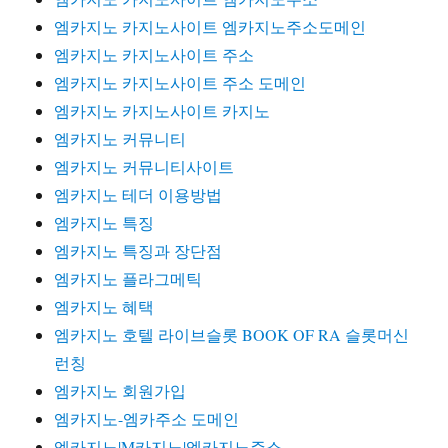
엠카지노 카지노사이트 엠카지노주소도메인
엠카지노 카지노사이트 주소
엠카지노 카지노사이트 주소 도메인
엠카지노 카지노사이트 카지노
엠카지노 커뮤니티
엠카지노 커뮤니티사이트
엠카지노 테더 이용방법
엠카지노 특징
엠카지노 특징과 장단점
엠카지노 플라그메틱
엠카지노 혜택
엠카지노 호텔 라이브슬롯 BOOK OF RA 슬롯머신
런칭
엠카지노 회원가입
엠카지노-엠카주소 도메인
엠카지노|M카지노|엠카지노주소