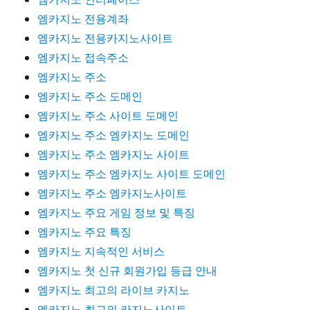
엠카지노 전용계좌
엠카지노 전용카지노사이트
엠카지노 접속주소
엠카지노 주소
엠카지노 주소 도메인
엠카지노 주소 사이트 도메인
엠카지노 주소 엠카지노 도메인
엠카지노 주소 엠카지노 사이트
엠카지노 주소 엠카지노 사이트 도메인
엠카지노 주소 엠카지노사이트
엠카지노 주요 게임 정보 및 특징
엠카지노 주요 특징
엠카지노 지속적인 서비스
엠카지노 첫 신규 회원가입 등급 안내
엠카지노 최고의 라이브 카지노
엠카지노 최고의 카지노사이트