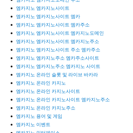
엠카지노 엠카지노사이트
엠카지노 엠카지노사이트 엠카
엠카지노 엠카지노사이트 엠카주소
엠카지노 엠카지노사이트 엠카지노도메인
엠카지노 엠카지노사이트 엠카지노주소
엠카지노 엠카지노사이트 주소 엠카주소
엠카지노 엠카지노주소 엠카주소사이트
엠카지노 엠카지노주소 엠카지노 사이트
엠카지노 온라인 슬롯 및 라이브 바카라
엠카지노 온라인 카지노
엠카지노 온라인 카지노사이트
엠카지노 온라인 카지노사이트 엠카지노주소
엠카지노 온라인 카지노주소
엠카지노 용어 및 게임
엠카지노 이벤트
엠카지노 인터페이스