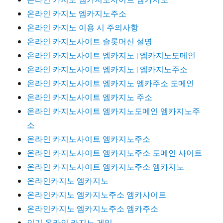
온라인 카지노 엠카지노주소
온라인 카지노 이용 시 주의사항
온라인 카지노사이트 슬롯머신 설명
온라인 카지노사이트 엠카지노 | 엠카지노도메인
온라인 카지노사이트 엠카지노 | 엠카지노주소
온라인 카지노사이트 엠카지노 엠카주소 도메인
온라인 카지노사이트 엠카지노 주소
온라인 카지노사이트 엠카지노도메인 엠카지노주
소
온라인 카지노사이트 엠카지노주소
온라인 카지노사이트 엠카지노주소 도메인 사이트
온라인 카지노사이트 엠카지노주소 엠카지노
온라인카지노 엠카지노
온라인카지노 엠카지노주소 엠카사이트
온라인카지노 엠카지노주소 엠카주소
인기 온라인 카지노 게임