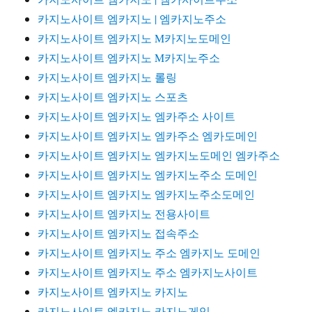
카지노사이트 엠카지노 | 엠카지노주소
카지노사이트 엠카지노 M카지노도메인
카지노사이트 엠카지노 M카지노주소
카지노사이트 엠카지노 롤링
카지노사이트 엠카지노 스포츠
카지노사이트 엠카지노 엠카주소 사이트
카지노사이트 엠카지노 엠카주소 엠카도메인
카지노사이트 엠카지노 엠카지노도메인 엠카주소
카지노사이트 엠카지노 엠카지노주소 도메인
카지노사이트 엠카지노 엠카지노주소도메인
카지노사이트 엠카지노 전용사이트
카지노사이트 엠카지노 접속주소
카지노사이트 엠카지노 주소 엠카지노 도메인
카지노사이트 엠카지노 주소 엠카지노사이트
카지노사이트 엠카지노 카지노
카지노사이트 엠카지노 카지노게임