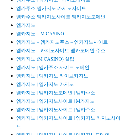
엠카주소 엠카지노 카지노사이트
엠카주소 엠카지노사이트 엠카지노도메인
엠카지노
엠카지노 – M CASINO
엠카지노 – 엠카지노주소 – 엠카지노사이트
엠카지노 – 카지노사이트 엠카도메인 주소
엠카지노 (M CASINO) 설립
엠카지노 | 엠카주소 사이트 도메인
엠카지노 | 엠카지노 라이브카지노
엠카지노 | 엠카지노 카지노
엠카지노 | 엠카지노도메인 | 엠카주소
엠카지노 | 엠카지노사이트 | M카지노
엠카지노 | 엠카지노사이트 | 엠카주소
엠카지노 | 엠카지노사이트 | 엠카지노 카지노사이
트
엠카지노 | 엠카지노사이트 | 엠카지노도메인