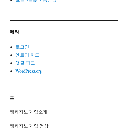
메타
로그인
엔트리 피드
댓글 피드
WordPress.org
홈
엠카지노 게임소개
엠카지노 게임 영상